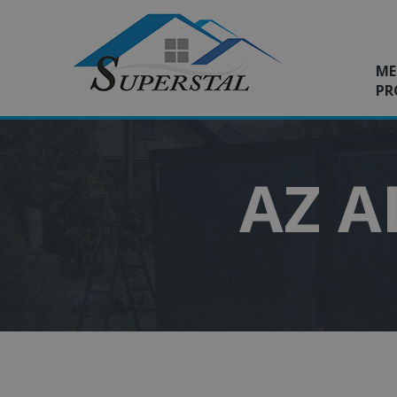
ME
PR
AZ A