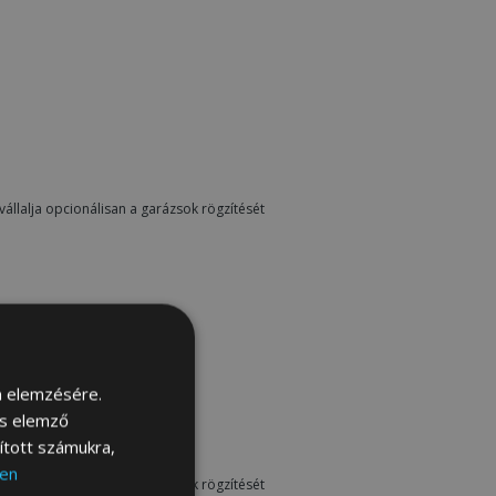
vállalja opcionálisan a garázsok rögzítését
m elemzésére.
és elemző
sított számukra,
en
vállalja opcionálisan a garázsok rögzítését