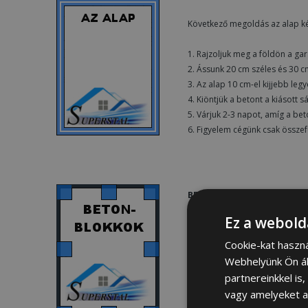
Következő megoldás az alap ké
1. Rajzoljuk meg a földön a gar
2. Ássunk 20 cm széles és 30 
3. Az alap 10 cm-el kijjebb leg
4. Kiöntjük a betont a kiásott s
5. Várjuk 2-3 napot, amíg a be
6. Figyelem cégünk csak összefü
BETONBLOKKOK
Ez a webold
A harmadik megoldás a betonb
1. Helyezzük el a betonblokko
Cookie-kat haszn
2. Nagyobb szerkezet esetén 
Webhelyünk Ön ál
3. A blokkokat szintezni kell.
partnereinkkel is
4. A garázs közepét ki lehet tö
vagy amelyeket a 
5. Figyelem cégünk csak összefü