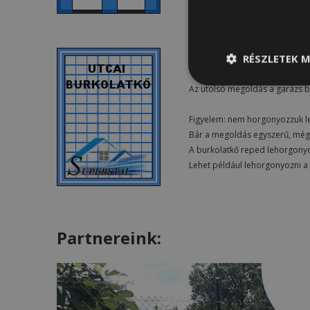
RÉSZLETEK M
UTCAI BURKOLATKŐ
Elengedhetetle
Az utolsó megoldás a garázs b
szükséges
Figyelem: nem horgonyozzuk le 
Bár a megoldás egyszerű, még
A burkolatkő reped lehorgony
Lehet például lehorgonyozni a g
Partnereink: