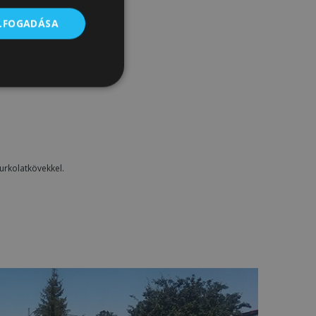
ELFOGADÁSA
Besorolatlan
burkolatkövekkel.