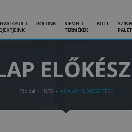
GVALÓSULT
RÓLUNK
KIEMELT
BOLT
SZÍNE
OJEKTJEINK
TERMÉKEK
PALET
LAP ELŐKÉSZ
Főoldal
-
INFÓ
-
AZ ALAP ELŐKÉSZÍTÉSE