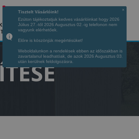
Hívjon minket!
+36 70 7342034
×
Tisztelt Vásárlóink!
Ezúton tájékoztatjuk kedves vásárlóinkat hogy 2026
K
KÉPGALÉRIA
INFÓ
ELÉRHETŐSÉG
Július 27.-től 2026 Augusztus 02.-ig telefonon nem
vagyunk elérhetőek.
TÁJA
Előre is köszönjük megértésüket!
Weboldalunkon a rendelések ebben az időszakban is
zavartalanul leadhatóak, de azok 2026 Augusztus 03.
ÍTÉSE
után kerülnek feldolgozásra.