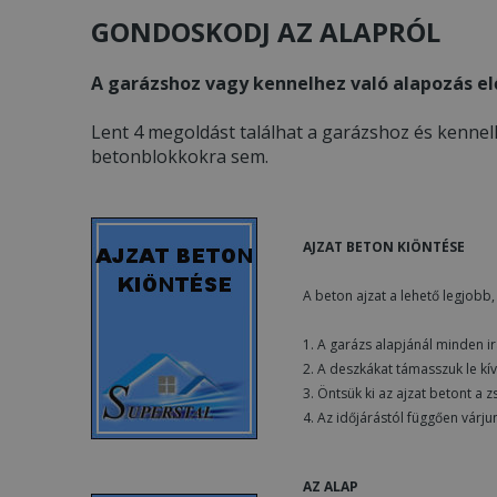
GONDOSKODJ AZ ALAPRÓL
A garázshoz vagy kennelhez való alapozás el
Lent 4 megoldást találhat a garázshoz és kennelh
betonblokkokra sem.
AJZAT BETON KIÖNTÉSE
A beton ajzat a lehető legjob
1. A garázs alapjánál minden i
2. A deszkákat támasszuk le kív
3. Öntsük ki az ajzat betont a z
4. Az időjárástól függően várj
AZ ALAP