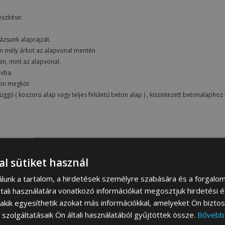
szítése:
ázsunk alaprajzát.
cm mély árkot az alapvonal mentén.
yen, mint az alapvonal.
ávba.
ton megköt
ggő ( koszorú alap vagy teljes felületű beton alap ) , kiszintezett betonalaphoz 
al sütiket használ
lokkok alkalmazása:
kat a garázs alapvonala mentén. Minimum 4 db-ot, mindegyik sarokba egyet.
álunk a tartalom, a hirdetések személyre szabására és a forgalo
nagyobb számú betonblokk alkalmazását javasoljuk.
tali használatára vonatkozó információkat megosztjuk hirdetési 
, akik egyesíthetik azokat más információkkal, amelyeket Ön bizto
lteni ömlesztett anyaggal, úgymint kőtörmelék, salak, stb.
szolgáltatásaik Ön általi használatából gyűjtöttek össze.
Bővebb
ggő ( koszorú alap vagy teljes felületű beton alap ) , kiszintezett betonalaphoz 