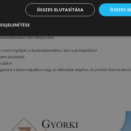
ÖSSZES ELUTASÍTÁSA
ÖSSZES 
EGJELENÍTÉSE
nül
Teljesítmény
Célzás
Funkcionalitás
urkolatköveken való elhelyezése:
( nem rögzítjük ) a burkolatkövekhez, sem a járólapokhoz!
sem javasoljuk.
ozáskor.
arázst a beton talpakhoz vagy az elkészített alaphoz, és a belső részt kirakni 