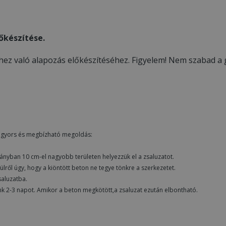
őkészítése.
ez való alapozás előkészítéséhez. Figyelem! Nem szabad a g
b, gyors és megbízható megoldás:
rányban 10 cm-el nagyobb területen helyezzük el a zsaluzatot.
ülről úgy, hogy a kiöntött beton ne tegye tönkre a szerkezetet.
saluzatba.
unk 2-3 napot. Amikor a beton megkötött,a zsaluzat ezután elbontható.