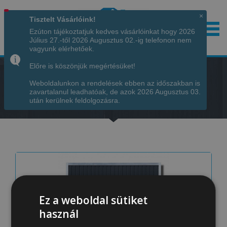
×
Tisztelt Vásárlóink!
Ezúton tájékoztatjuk kedves vásárlóinkat hogy 2026
Július 27.-től 2026 Augusztus 02.-ig telefonon nem
Hívjon minket!
+36 70 7342034
vagyunk elérhetőek.
Előre is köszönjük megértésüket!
Weboldalunkon a rendelések ebben az időszakban is
zavartalanul leadhatóak, de azok 2026 Augusztus 03.
Főoldal
-
TERMÉKEK
-
GARÁZSKAPUK
után kerülnek feldolgozásra.
Ez a weboldal sütiket
használ