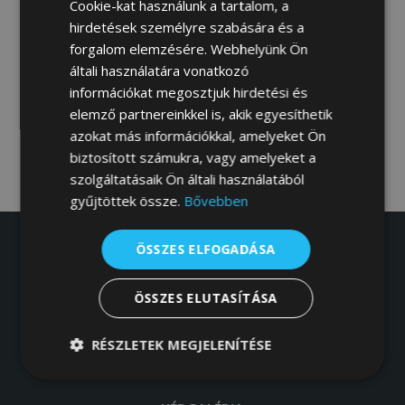
Cookie-kat használunk a tartalom, a
hirdetések személyre szabására és a
forgalom elemzésére. Webhelyünk Ön
általi használatára vonatkozó
BILLENŐ GARÁZSKAPU HŐSZIGETELT 2M X
információkat megosztjuk hirdetési és
2M
elemző partnereinkkel is, akik egyesíthetik
153600 Ft
azokat más információkkal, amelyeket Ön
biztosított számukra, vagy amelyeket a
szolgáltatásaik Ön általi használatából
gyűjtöttek össze.
Bővebben
ÖSSZES ELFOGADÁSA
RÓLUNK
BOLT
ÖSSZES ELUTASÍTÁSA
MEGVALÓSULT PROJEKTJEINK
RÉSZLETEK MEGJELENÍTÉSE
SZÍNEK PALETTÁJA
Elengedhetetlenül
Teljesítmény
szükséges