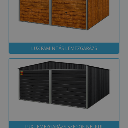
LUX FAMINTÁS LEMEZGARÁZS
LUX LEMEZGARÁZS SZEGŐK NÉLKÜL