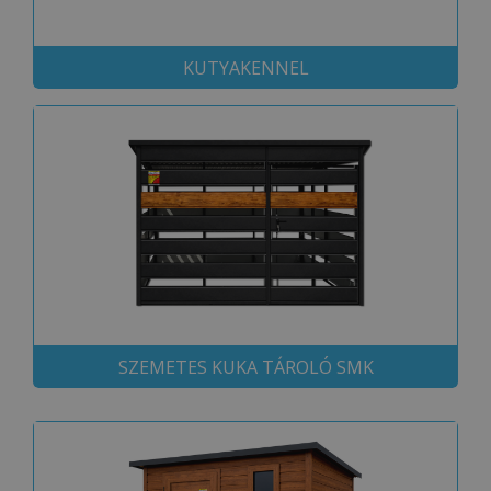
KUTYAKENNEL
SZEMETES KUKA TÁROLÓ SMK