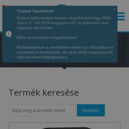
×
Tisztelt Vásárlóink!
Ezúton tájékoztatjuk kedves vásárlóinkat hogy 2026
Július 27.-től 2026 Augusztus 02.-ig telefonon nem
Hívjon minket!
+36 70 7342034
vagyunk elérhetőek.
Előre is köszönjük megértésüket!
Weboldalunkon a rendelések ebben az időszakban is
zavartalanul leadhatóak, de azok 2026 Augusztus 03.
Főoldal
-
TERMÉKEK
után kerülnek feldolgozásra.
Termék keresése
Keresés