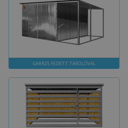
Célzás
Funkcionalitás
Besorolatlan
GARÁZS FEDETT TÁROLÓVAL