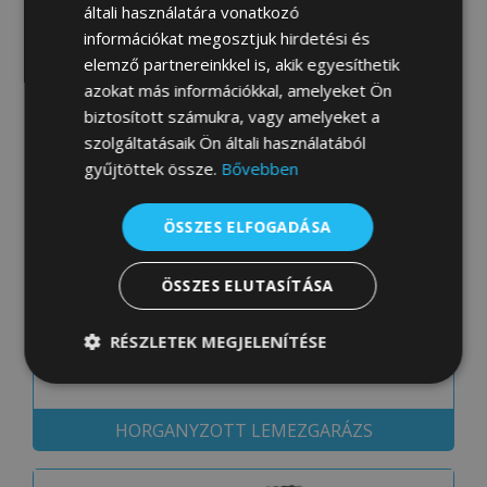
általi használatára vonatkozó
információkat megosztjuk hirdetési és
elemző partnereinkkel is, akik egyesíthetik
azokat más információkkal, amelyeket Ön
biztosított számukra, vagy amelyeket a
AKRIL SZÍNES GARÁZS
szolgáltatásaik Ön általi használatából
gyűjtöttek össze.
Bővebben
ÖSSZES ELFOGADÁSA
ÖSSZES ELUTASÍTÁSA
RÉSZLETEK MEGJELENÍTÉSE
Elengedhetetlenül
Teljesítmény
szükséges
HORGANYZOTT LEMEZGARÁZS