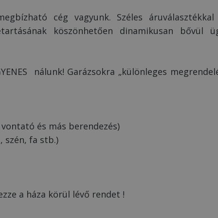
egbízható cég vagyunk. Széles áruválasztékkal
betartásának köszönhetően dinamikusan bővül üg
NGYENES nálunk! Garázsokra „különleges megrendelé
, vontató és más berendezés)
, szén, fa stb.)
zze a háza körül lévő rendet !