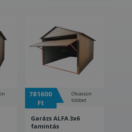
781600
9659
on
Olvasson
többet
Ft
Ft
Garázs ALFA 3x6
Gará
famintás
fami