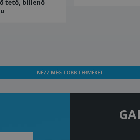
tő tető, billenő
pu
NÉZZ MÉG TÖBB TERMÉKET
GA