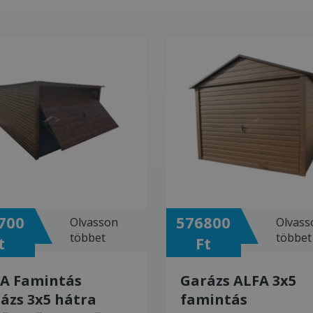
700
576800
Olvasson
Olvass
többet
többet
t
Ft
A Famintás
Garázs ALFA 3x5
ázs 3x5 hátra
famintás