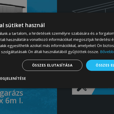
al sütiket használ
álunk a tartalom, a hirdetések személyre szabására és a forgalo
tali használatára vonatkozó információkat megosztjuk hirdetési 
, akik egyesíthetik azokat más információkkal, amelyeket Ön bizto
szolgáltatásaik Ön általi használatából gyűjtöttek össze.
Bővebb
ÖSSZES ELUTASÍTÁSA
ÖSSZES 
000 Ft
3
EGJELENÍTÉSE
VÁ
nül
Teljesítmény
Célzás
Funkcionalitás
3x5m
LUX LEMEZGARÁZ
SZÍNBEN 3x5 - H
LEJTŐ TETŐ,