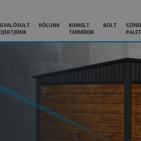
GVALÓSULT
RÓLUNK
KIEMELT
BOLT
SZÍNE
OJEKTJEINK
TERMÉKEK
PALET