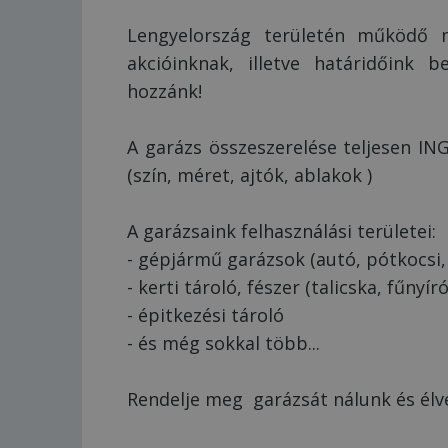
Lengyelország területén működő m
akcióinknak, illetve határidőink 
hozzánk!
A garázs összeszerelése teljesen I
(szín, méret, ajtók, ablakok )
A garázsaink felhasználási területei:
- gépjármű garázsok (autó, pótkocsi
- kerti tároló, fészer (talicska, fűnyíró
- épitkezési tároló
- és még sokkal több...
Rendelje meg garázsát nálunk és élve