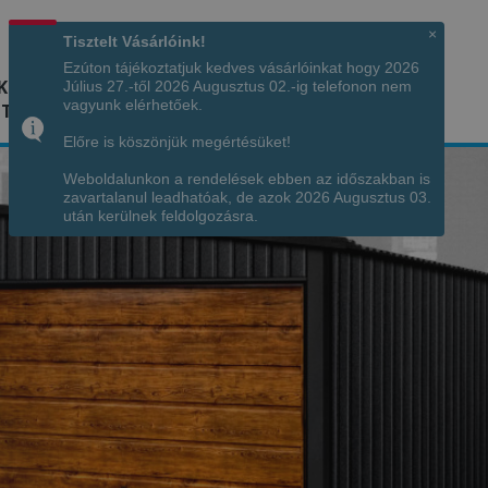
Hívjon minket!
+36 70 7342034
×
Tisztelt Vásárlóink!
Ezúton tájékoztatjuk kedves vásárlóinkat hogy 2026
K
KÉPGALÉRIA
INFÓ
ELÉRHETŐSÉG
Július 27.-től 2026 Augusztus 02.-ig telefonon nem
vagyunk elérhetőek.
TÁJA
Előre is köszönjük megértésüket!
Weboldalunkon a rendelések ebben az időszakban is
zavartalanul leadhatóak, de azok 2026 Augusztus 03.
után kerülnek feldolgozásra.