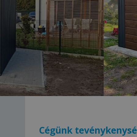
Cégünk tevénykenység