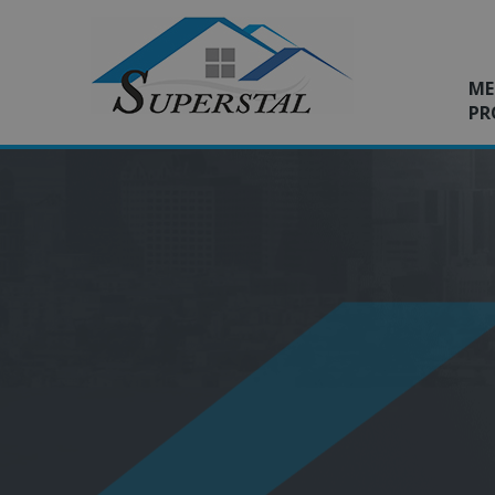
ME
PR