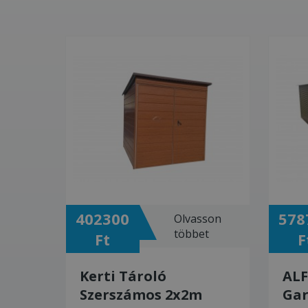
402300
578
sson
Olvasson
et
többet
Ft
F
4
Kerti Tároló
ALF
JTŐ
Szerszámos 2x2m
Gar