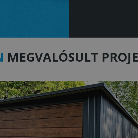
BILLENŐKAPU, S
NÉLKÜL
N
MEGVALÓSULT PROJE