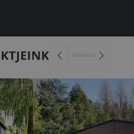
ZEGŐK
KTJEINK
Következő