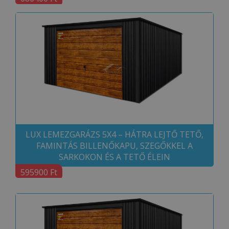
LUX LEMEZGARÁZS 5X4 – HÁTRA LEJTŐ TETŐ,
FAMINTÁS BILLENŐKAPU, SZEGŐKKEL A
SARKOKON ÉS A TETŐ ÉLEIN
595900 Ft