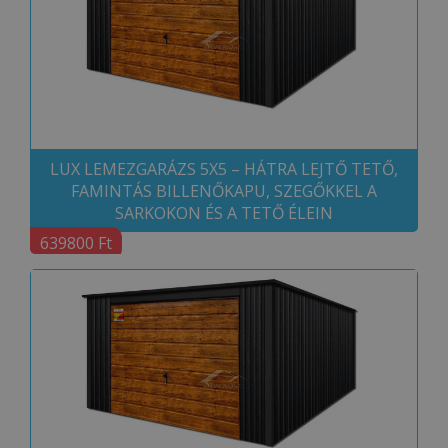
LUX LEMEZGARÁZS 5X5 – HÁTRA LEJTŐ TETŐ,
FAMINTÁS BILLENŐKAPU, SZEGŐKKEL A
SARKOKON ÉS A TETŐ ÉLEIN
639800 Ft