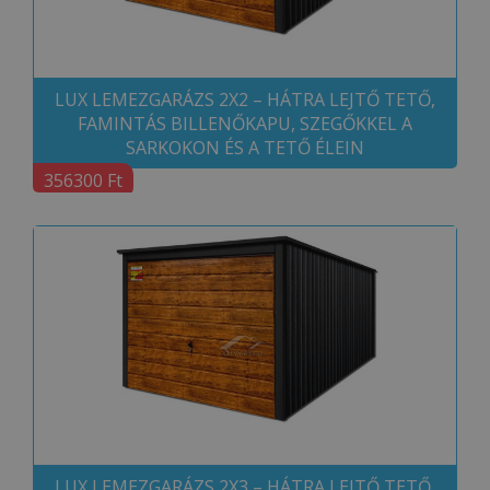
LUX LEMEZGARÁZS 2X2 – HÁTRA LEJTŐ TETŐ,
FAMINTÁS BILLENŐKAPU, SZEGŐKKEL A
SARKOKON ÉS A TETŐ ÉLEIN
356300 Ft
LUX LEMEZGARÁZS 2X3 – HÁTRA LEJTŐ TETŐ,