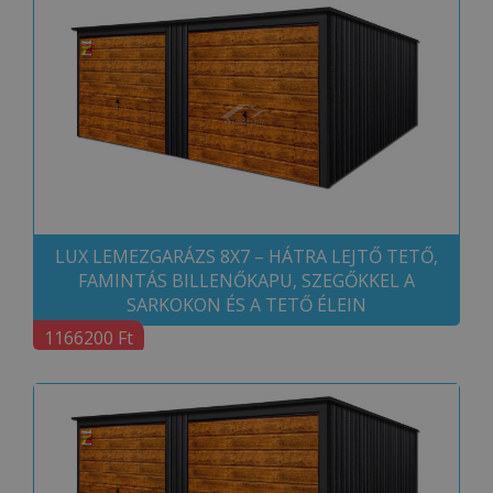
LUX LEMEZGARÁZS 8X7 – HÁTRA LEJTŐ TETŐ,
FAMINTÁS BILLENŐKAPU, SZEGŐKKEL A
SARKOKON ÉS A TETŐ ÉLEIN
1166200 Ft