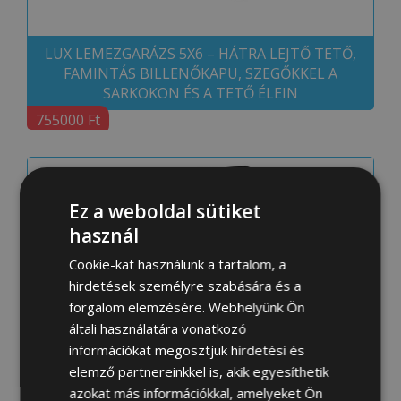
LUX LEMEZGARÁZS 5X6 – HÁTRA LEJTŐ TETŐ,
FAMINTÁS BILLENŐKAPU, SZEGŐKKEL A
SARKOKON ÉS A TETŐ ÉLEIN
755000 Ft
Ez a weboldal sütiket
használ
Cookie-kat használunk a tartalom, a
hirdetések személyre szabására és a
forgalom elemzésére. Webhelyünk Ön
általi használatára vonatkozó
információkat megosztjuk hirdetési és
LUX LEMEZGARÁZS 5X7 – HÁTRA LEJTŐ TETŐ,
elemző partnereinkkel is, akik egyesíthetik
FAMINTÁS BILLENŐKAPU, SZEGŐKKEL A
azokat más információkkal, amelyeket Ön