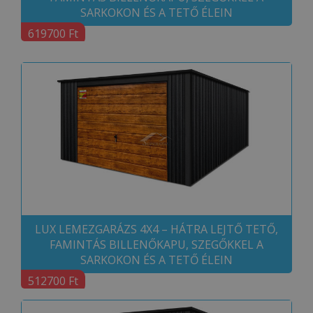
SARKOKON ÉS A TETŐ ÉLEIN
619700 Ft
LUX LEMEZGARÁZS 4X4 – HÁTRA LEJTŐ TETŐ,
FAMINTÁS BILLENŐKAPU, SZEGŐKKEL A
SARKOKON ÉS A TETŐ ÉLEIN
512700 Ft