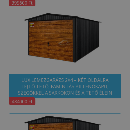
395600 Ft
LUX LEMEZGARÁZS 2X4 – KÉT OLDALRA
LEJTŐ TETŐ, FAMINTÁS BILLENŐKAPU,
SZEGŐKKEL A SARKOKON ÉS A TETŐ ÉLEIN
434000 Ft