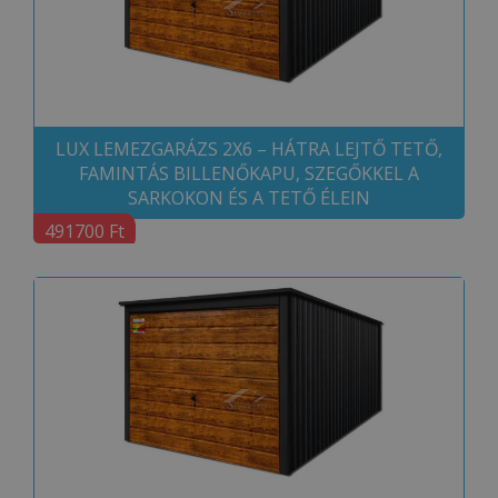
LUX LEMEZGARÁZS 2X6 – HÁTRA LEJTŐ TETŐ,
FAMINTÁS BILLENŐKAPU, SZEGŐKKEL A
SARKOKON ÉS A TETŐ ÉLEIN
491700 Ft