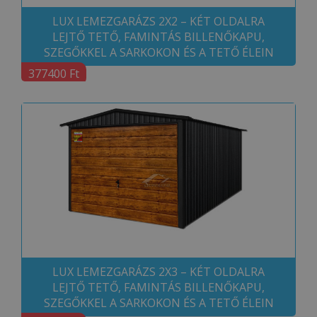
LUX LEMEZGARÁZS 2X2 – KÉT OLDALRA
LEJTŐ TETŐ, FAMINTÁS BILLENŐKAPU,
SZEGŐKKEL A SARKOKON ÉS A TETŐ ÉLEIN
377400 Ft
LUX LEMEZGARÁZS 2X3 – KÉT OLDALRA
LEJTŐ TETŐ, FAMINTÁS BILLENŐKAPU,
SZEGŐKKEL A SARKOKON ÉS A TETŐ ÉLEIN