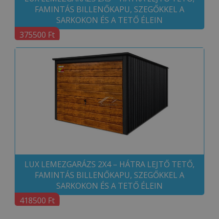
FAMINTÁS BILLENŐKAPU, SZEGŐKKEL A
SARKOKON ÉS A TETŐ ÉLEIN
375500 Ft
LUX LEMEZGARÁZS 2X4 – HÁTRA LEJTŐ TETŐ,
FAMINTÁS BILLENŐKAPU, SZEGŐKKEL A
SARKOKON ÉS A TETŐ ÉLEIN
418500 Ft