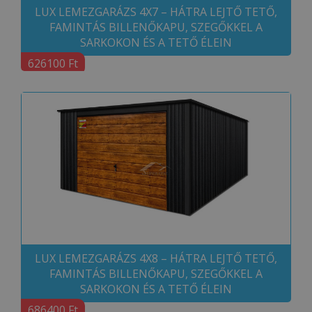
LUX LEMEZGARÁZS 4X7 – HÁTRA LEJTŐ TETŐ,
FAMINTÁS BILLENŐKAPU, SZEGŐKKEL A
SARKOKON ÉS A TETŐ ÉLEIN
626100 Ft
LUX LEMEZGARÁZS 4X8 – HÁTRA LEJTŐ TETŐ,
FAMINTÁS BILLENŐKAPU, SZEGŐKKEL A
SARKOKON ÉS A TETŐ ÉLEIN
686400 Ft