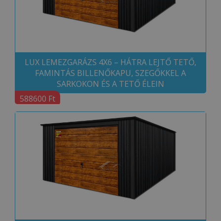
LUX LEMEZGARÁZS 4X6 – HÁTRA LEJTŐ TETŐ,
FAMINTÁS BILLENŐKAPU, SZEGŐKKEL A
SARKOKON ÉS A TETŐ ÉLEIN
588600 Ft