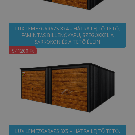
LUX LEMEZGARÁZS 8X4 – HÁTRA LEJTŐ TETŐ,
FAMINTÁS BILLENŐKAPU, SZEGŐKKEL A
SARKOKON ÉS A TETŐ ÉLEIN
941200 Ft
LUX LEMEZGARÁZS 8X5 – HÁTRA LEJTŐ TETŐ,