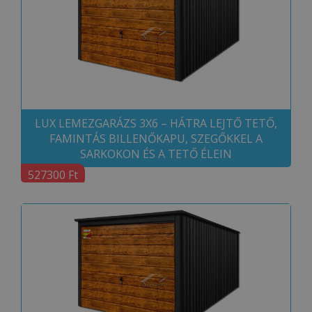
LUX LEMEZGARÁZS 3X6 – HÁTRA LEJTŐ TETŐ,
FAMINTÁS BILLENŐKAPU, SZEGŐKKEL A
SARKOKON ÉS A TETŐ ÉLEIN
527300 Ft