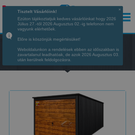
×
Tisztelt Vásárlóink!
Ezúton tájékoztatjuk kedves vásárlóinkat hogy 2026
Július 27.-től 2026 Augusztus 02.-ig telefonon nem
Hívjon minket!
+36 70 7342034
vagyunk elérhetőek.
Előre is köszönjük megértésüket!
Weboldalunkon a rendelések ebben az időszakban is
zavartalanul leadhatóak, de azok 2026 Augusztus 03.
Főoldal
-
TERMÉKEK
-
GARÁZS LUX
után kerülnek feldolgozásra.