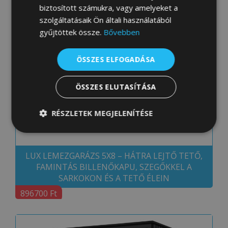
SARKOKON ÉS A TETŐ ÉLEIN
biztosított számukra, vagy amelyeket a
szolgáltatásaik Ön általi használatából
823600 Ft
gyűjtöttek össze.
Bővebben
ÖSSZES ELFOGADÁSA
ÖSSZES ELUTASÍTÁSA
RÉSZLETEK MEGJELENÍTÉSE
Elengedhetetlenül
Teljesítmény
szükséges
LUX LEMEZGARÁZS 5X8 – HÁTRA LEJTŐ TETŐ,
FAMINTÁS BILLENŐKAPU, SZEGŐKKEL A
SARKOKON ÉS A TETŐ ÉLEIN
Célzás
Funkcionalitás
896700 Ft
Besorolatlan