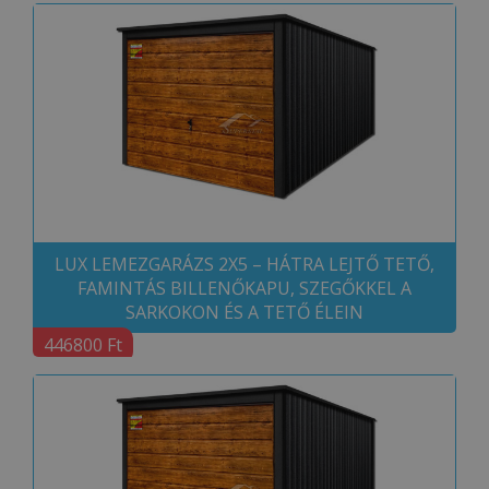
LUX LEMEZGARÁZS 2X5 – HÁTRA LEJTŐ TETŐ,
FAMINTÁS BILLENŐKAPU, SZEGŐKKEL A
SARKOKON ÉS A TETŐ ÉLEIN
446800 Ft