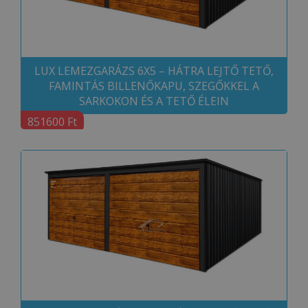
LUX LEMEZGARÁZS 6X5 – HÁTRA LEJTŐ TETŐ,
FAMINTÁS BILLENŐKAPU, SZEGŐKKEL A
SARKOKON ÉS A TETŐ ÉLEIN
851600 Ft