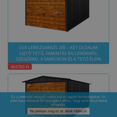
LUX LEMEZGARÁZS 2X5 – KÉT OLDALRA
LEJTŐ TETŐ, FAMINTÁS BILLENŐKAPU,
SZEGŐKKEL A SARKOKON ÉS A TETŐ ÉLEIN
459700 Ft
Ez a weboldal használ cookie-kat és egyéb technológiákat. Az
oldal használatával Ön hozzájárul ahhoz, hogy azok használatát
elfogadja.