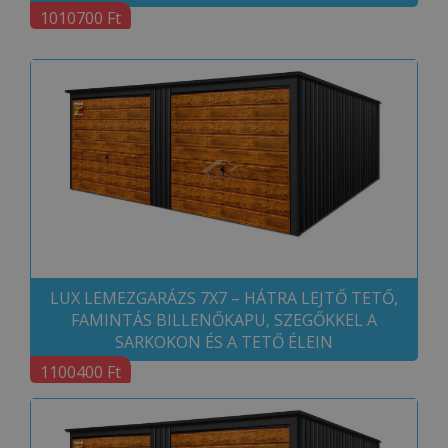
1010700 Ft
LUX LEMEZGARÁZS 7X7 – HÁTRA LEJTŐ TETŐ,
FAMINTÁS BILLENŐKAPU, SZEGŐKKEL A
SARKOKON ÉS A TETŐ ÉLEIN
1100400 Ft