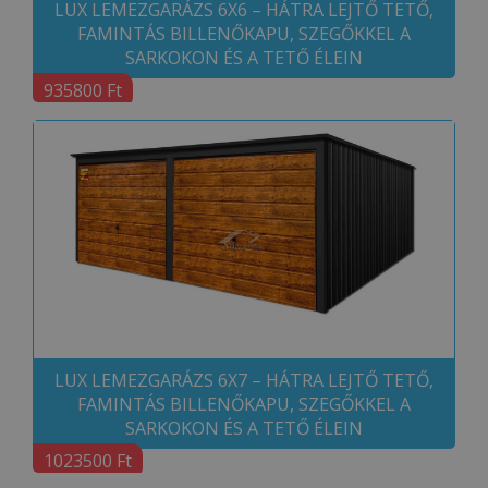
LUX LEMEZGARÁZS 6X6 – HÁTRA LEJTŐ TETŐ,
FAMINTÁS BILLENŐKAPU, SZEGŐKKEL A
SARKOKON ÉS A TETŐ ÉLEIN
935800 Ft
LUX LEMEZGARÁZS 6X7 – HÁTRA LEJTŐ TETŐ,
FAMINTÁS BILLENŐKAPU, SZEGŐKKEL A
SARKOKON ÉS A TETŐ ÉLEIN
1023500 Ft