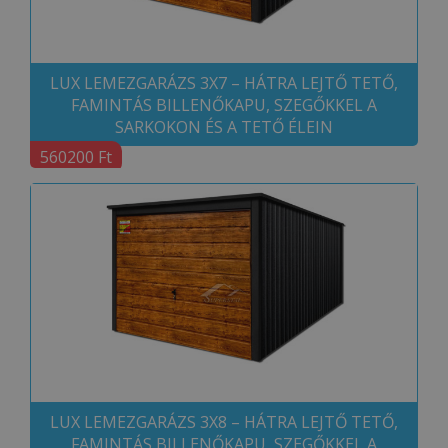
LUX LEMEZGARÁZS 3X7 – HÁTRA LEJTŐ TETŐ,
FAMINTÁS BILLENŐKAPU, SZEGŐKKEL A
SARKOKON ÉS A TETŐ ÉLEIN
560200 Ft
LUX LEMEZGARÁZS 3X8 – HÁTRA LEJTŐ TETŐ,
FAMINTÁS BILLENŐKAPU, SZEGŐKKEL A