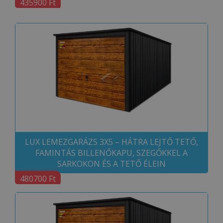
435900 Ft
LUX LEMEZGARÁZS 3X5 – HÁTRA LEJTŐ TETŐ,
FAMINTÁS BILLENŐKAPU, SZEGŐKKEL A
SARKOKON ÉS A TETŐ ÉLEIN
480700 Ft