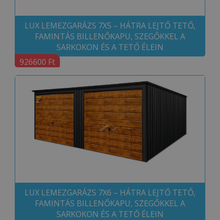
LUX LEMEZGARÁZS 7X5 – HÁTRA LEJTŐ TETŐ,
FAMINTÁS BILLENŐKAPU, SZEGŐKKEL A
SARKOKON ÉS A TETŐ ÉLEIN
926600 Ft
LUX LEMEZGARÁZS 7X6 – HÁTRA LEJTŐ TETŐ,
FAMINTÁS BILLENŐKAPU, SZEGŐKKEL A
SARKOKON ÉS A TETŐ ÉLEIN