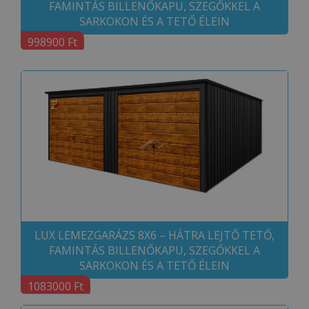
FAMINTÁS BILLENŐKAPU, SZEGŐKKEL A
SARKOKON ÉS A TETŐ ÉLEIN
998900 Ft
LUX LEMEZGARÁZS 8X6 – HÁTRA LEJTŐ TETŐ,
FAMINTÁS BILLENŐKAPU, SZEGŐKKEL A
SARKOKON ÉS A TETŐ ÉLEIN
1083000 Ft