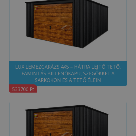
LUX LEMEZGARÁZS 4X5 – HÁTRA LEJTŐ TETŐ,
FAMINTÁS BILLENŐKAPU, SZEGŐKKEL A
SARKOKON ÉS A TETŐ ÉLEIN
533700 Ft