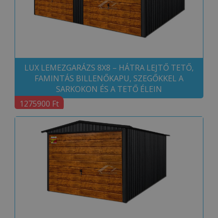
LUX LEMEZGARÁZS 8X8 – HÁTRA LEJTŐ TETŐ,
FAMINTÁS BILLENŐKAPU, SZEGŐKKEL A
SARKOKON ÉS A TETŐ ÉLEIN
1275900 Ft