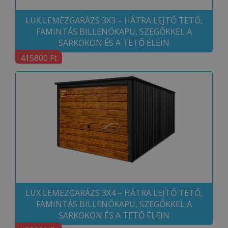
LUX LEMEZGARÁZS 3X3 – HÁTRA LEJTŐ TETŐ,
FAMINTÁS BILLENŐKAPU, SZEGŐKKEL A
SARKOKON ÉS A TETŐ ÉLEIN
415800 Ft
LUX LEMEZGARÁZS 3X4 – HÁTRA LEJTŐ TETŐ,
FAMINTÁS BILLENŐKAPU, SZEGŐKKEL A
SARKOKON ÉS A TETŐ ÉLEIN