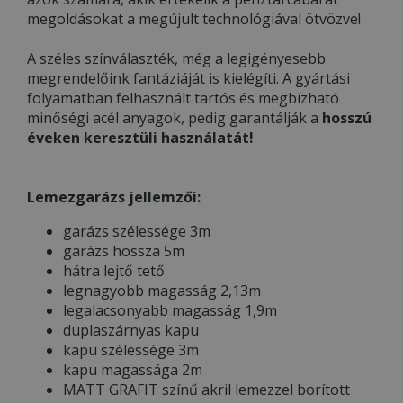
megoldásokat a megújult technológiával ötvözve!
A széles színválaszték, még a legigényesebb
megrendelőink fantáziáját is kielégíti. A gyártási
folyamatban felhasznált tartós és megbízható
minőségi acél anyagok, pedig garantálják a
hosszú
éveken keresztüli használatát!
Lemezgarázs jellemzői:
garázs szélessége 3m
garázs hossza 5m
hátra lejtő tető
legnagyobb magasság 2,13m
legalacsonyabb magasság 1,9m
duplaszárnyas kapu
kapu szélessége 3m
kapu magassága 2m
MATT GRAFIT színű akril lemezzel borított