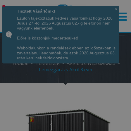
×
Tisztelt Vásárlóink!
Ezúton tájékoztatjuk kedves vásárlóinkat hogy 2026
Július 27.-től 2026 Augusztus 02.-ig telefonon nem
Hívjon minket!
+36 70 7342034
vagyunk elérhetőek.
Előre is köszönjük megértésüket!
Weboldalunkon a rendelések ebben az időszakban is
LEMEZGARÁZS AKRIL 3X5M
zavartalanul leadhatóak, de azok 2026 Augusztus 03.
után kerülnek feldolgozásra.
Főoldal
-
TERMÉKEK
-
AKRIL SZÍNES GARÁZS
-
Lemezgarázs Akril 3x5m