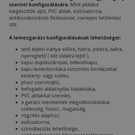
szerinti konfigurálására.
Mint például
kiegészítők: ajtó, PVC ablak, esőcsatorna,
antikondenzációs filcbevonat, cserepes tetőlemez
stb.
A lemezgarázs konfigurálásának lehetőségei:
tető lejtési iránya: előlre, hátra, jobbra, balra,
nyeregtető ( két oldalra lejtő ),
kapu: duplaszárnyas, billenőkapu,
kapu lemezborítása vízszintes bordázattal
keskeny- vagy széles,
plusz szervízajtó,
befogadó ablaknyílás kialakítása,
PVC ablakkal szerelés,
a garázs méreteinek megváltozatatása:
szélesség, hossz., magasság,
rögzítés alaphoz,
esőcsatorna,
színválasztás lehetősége,