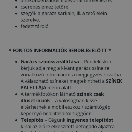
antikondenzációs filbevonat tetőlemezre,
cserepeslemez tetőre,
szegők a garázs sarkain, ill. a tető élein
szerelve,
fedett tároló.
* FONTOS INFORMÁCIÓK RENDELÉS ELŐTT *
Garázs színösszeállítása
– Rendeléskor
kérjük adja meg a kívánt garázs színeire
vonatkozó információt a megjegyzés rovatba.
A válaszható színeket megtekintheti a
SZÍNEK
PALETTÁJA
menü alatt.
A termékfotókon látható
színek csak
illusztrációk
– a valóságban kissé
eltérhetnek a mobil eszköz / számítógép
képernyő beállításaitól függően.
Telepítés
– Cégünk
ingyenes telepítést
kínál az előre elkészített befogadó aljaztra.