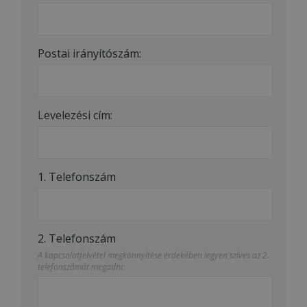
Postai irányítószám:
Levelezési cím:
1. Telefonszám
2. Telefonszám
A kapcsolatfelvétel megkönnyítése érdekében legyen szíves az 2.
telefonszámát megadni: