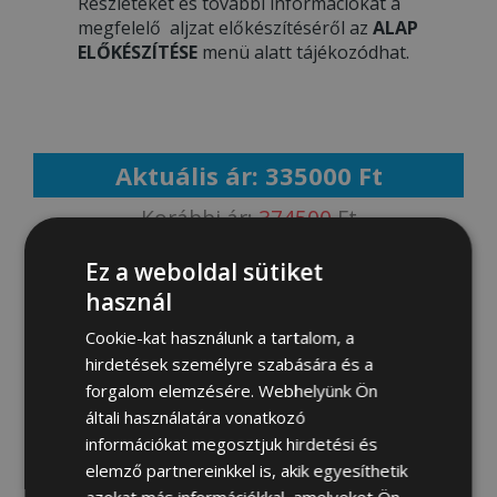
Részleteket és további információkat a
megfelelő aljzat előkészítéséről az
ALAP
ELŐKÉSZÍTÉSE
menü alatt tájékozódhat.
Aktuális ár: 335000 Ft
Korábbi ár:
374500
Ft
Ez a weboldal sütiket
MEGRENDELEM
használ
Cookie-kat használunk a tartalom, a
hirdetések személyre szabására és a
Fotógaléria:
forgalom elemzésére. Webhelyünk Ön
általi használatára vonatkozó
információkat megosztjuk hirdetési és
elemző partnereinkkel is, akik egyesíthetik