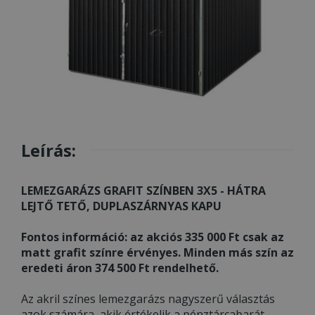
Leírás:
LEMEZGARÁZS GRAFIT SZÍNBEN 3X5 - HÁTRA
LEJTŐ TETŐ, DUPLASZÁRNYAS KAPU
Fontos információ: az akciós 335 000 Ft csak az
matt grafit színre érvényes. Minden más szín az
eredeti áron 374 500 Ft rendelhető.
Az akril színes lemezgarázs nagyszerű választás
azok számára, akik értékelik a pénztárcabarát