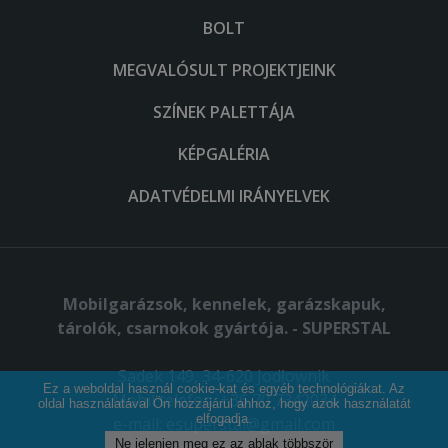
BOLT
MEGVALÓSULT PROJEKTJEINK
SZÍNEK PALETTÁJA
KÉPGALÉRIA
ADATVÉDELMI IRÁNYELVEK
Mobilgarázsok, kennelek, garázskapuk,
tárolók, csarnokok gyártója. - SUPERSTAL
Sadek 149, 34-620 Jodłownik
Ez a weboldal használ cookie-kat és egyéb technológiákat. Az
Mobil telefon: +36 70 7342034
oldal használatával Ön hozzájárul ahhoz, hogy azok használatát
elfogadja.
e-mail:
esuperstal@gmail.com