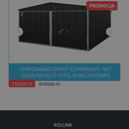
PROMOCJA
LEMEZGARÁZS GRAFIT SZÍNBEN 6X5 - KÉT
OLDALRA LEJTŐ TETŐ, 2X BILLENŐKAPU
716000 Ft
816000 Ft
RÓLUNK