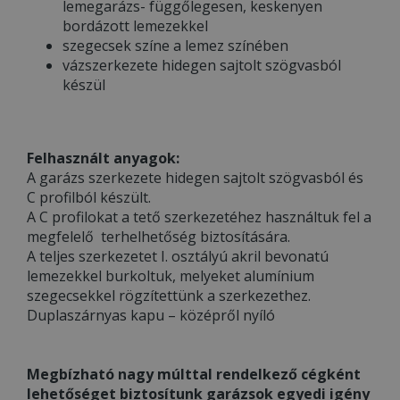
lemegarázs- függőlegesen, keskenyen
bordázott lemezekkel
szegecsek színe a lemez színében
vázszerkezete hidegen sajtolt szögvasból
készül
Felhasznált anyagok:
A garázs szerkezete hidegen sajtolt szögvasból és
C profilból készült.
A C profilokat a tető szerkezetéhez használtuk fel a
megfelelő terhelhetőség biztosítására.
A teljes szerkezetet I. osztályú akril bevonatú
lemezekkel burkoltuk, melyeket alumínium
szegecsekkel rögzítettünk a szerkezethez.
Duplaszárnyas kapu – középről nyíló
Megbízható nagy múlttal rendelkező cégként
lehetőséget biztosítunk garázsok egyedi igény