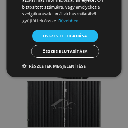
azokat más információkkal, amelyeket Ön
biztosított számukra, vagy amelyeket a
szolgáltatásaik Ön általi használatából
gyűjtöttek össze.
Bővebben
ÖSSZES ELFOGADÁSA
ÖSSZES ELUTASÍTÁSA
RÉSZLETEK MEGJELENÍTÉSE
Elengedhetetlenül
Teljesítmény
szükséges
Célzás
Funkcionalitás
Besorolatlan