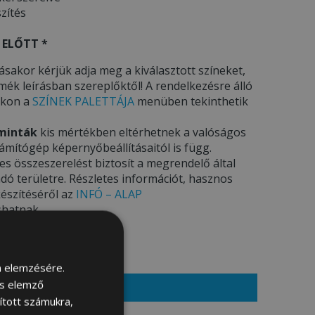
szítés
 ELŐTT *
ásakor kérjük adja meg a kiválasztott színeket,
ék leírásban szereplőktől! A rendelkezésre álló
nkon a
SZÍNEK PALETTÁJA
menüben tekinthetik
minták
kis mértékben eltérhetnek a valóságos
ámítógép képernyőbeállításaitól is függ.
s összeszerelést biztosít a megrendelő által
dó területre. Részletes információt, hasznos
készítéséről az
INFÓ – ALAP
shatnak.
m elemzésére.
s ár: 714000 Ft
és elemző
sított számukra,