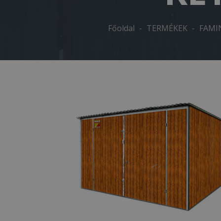
Főoldal
-
TERMÉKEK
-
FAMI