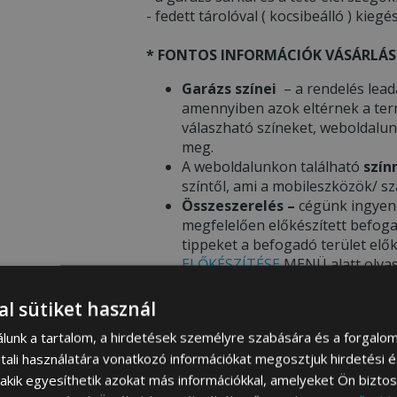
- fedett tárolóval ( kocsibeálló ) kiegé
* FONTOS INFORMÁCIÓK VÁSÁRLÁS
Garázs színei
– a rendelés lead
amennyiben azok eltérnek a term
válaszható színeket, weboldalu
meg.
A weboldalunkon található
szín
színtől, ami a mobileszközök/ sz
Összeszerelés –
cégünk ingyene
megfelelően előkészített befoga
tippeket a befogadó terület elő
ELŐKÉSZÍTÉSE
MENÜ alatt olva
al sütiket használ
álunk a tartalom, a hirdetések személyre szabására és a forgalo
Aktuáli
tali használatára vonatkozó információkat megosztjuk hirdetési 
, akik egyesíthetik azokat más információkkal, amelyeket Ön bizto