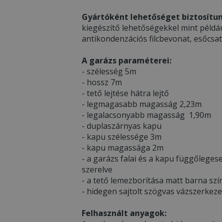
Gyártóként lehetőséget biztosítun
kiegészítő lehetőségekkel mint például:
antikondenzációs filcbevonat, esőcsa
A garázs paraméterei:
- szélesség 5m
- hossz 7m
- tető lejtése hátra lejtő
- legmagasabb magasság 2,23m
- legalacsonyabb magasság 1,90m
- duplaszárnyas kapu
- kapu szélessége 3m
- kapu magassága 2m
- a garázs falai és a kapu függőleges
szerelve
- a tető lemezborítása matt barna sz
- hidegen sajtolt szögvas vázszerkeze
Felhasznált anyagok: