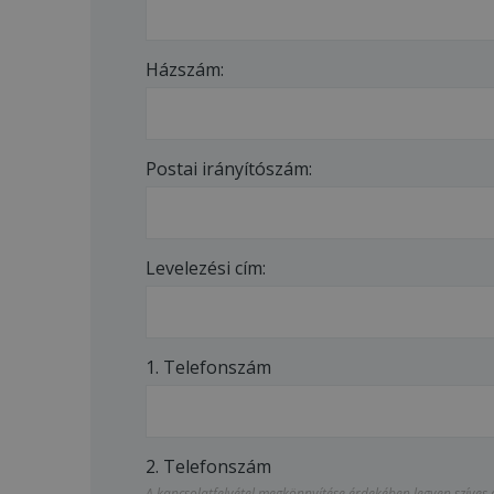
Házszám:
Postai irányítószám:
Levelezési cím:
1. Telefonszám
2. Telefonszám
A kapcsolatfelvétel megkönnyítése érdekében legyen szíves 