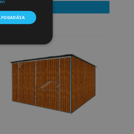
en
EGRENDELEM
ELFOGADÁSA
Besorolatlan