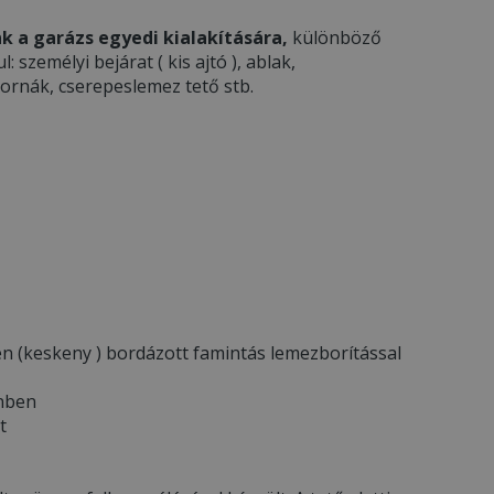
k a garázs egyedi kialakítására,
különböző
 személyi bejárat ( kis ajtó ), ablak,
tornák, cserepeslemez tető stb.
en (keskeny ) bordázott famintás lemezborítással
ínben
t