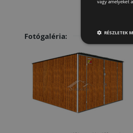
vagy amelyeket a 
RÉSZLETEK M
Fotógaléria:
Elengedhetetle
szükséges