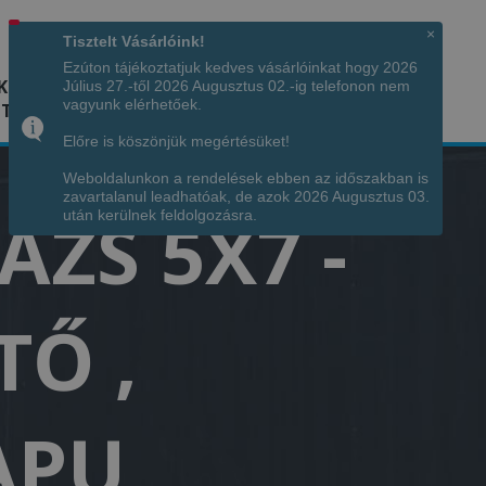
Hívjon minket!
+36 70 7342034
×
Tisztelt Vásárlóink!
Ezúton tájékoztatjuk kedves vásárlóinkat hogy 2026
K
KÉPGALÉRIA
INFÓ
ELÉRHETŐSÉG
Július 27.-től 2026 Augusztus 02.-ig telefonon nem
vagyunk elérhetőek.
TÁJA
Előre is köszönjük megértésüket!
Weboldalunkon a rendelések ebben az időszakban is
zavartalanul leadhatóak, de azok 2026 Augusztus 03.
ZS 5X7 -
után kerülnek feldolgozásra.
TŐ ,
APU