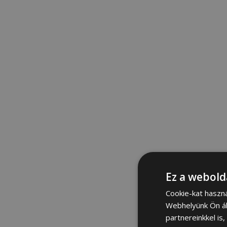
Ez a webold
Cookie-kat haszn
Webhelyünk Ön ál
partnereinkkel is