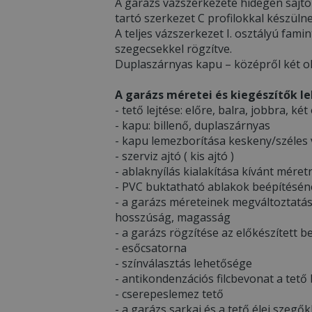
A garázs vázszerkezete hidegen sajtolt
tartó szerkezet C profilokkal készül
A teljes vázszerkezet I. osztályú fam
szegecsekkel rögzítve.
Duplaszárnyas kapu – középről két ol
A garázs méretei és kiegészítők l
- tető lejtése: előre, balra, jobbra, két
- kapu: billenő, duplaszárnyas
- kapu lemezborítása keskeny/széles 
- szerviz ajtó ( kis ajtó )
- ablaknyílás kialakítása kívánt méret
- PVC buktatható ablakok beépítésén
- a garázs méreteinek megváltoztatás
hosszúság, magasság
- a garázs rögzítése az előkészített 
- esőcsatorna
- színválasztás lehetősége
- antikondenzációs filcbevonat a tető
- cserepeslemez tető
- a garázs sarkai és a tető élei szegők