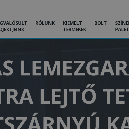
GVALÓSULT
RÓLUNK
KIEMELT
BOLT
SZÍNE
OJEKTJEINK
TERMÉKEK
PALET
S LEMEZGARÁ
RA LEJTŐ TE
TSZÁRNYÚ K