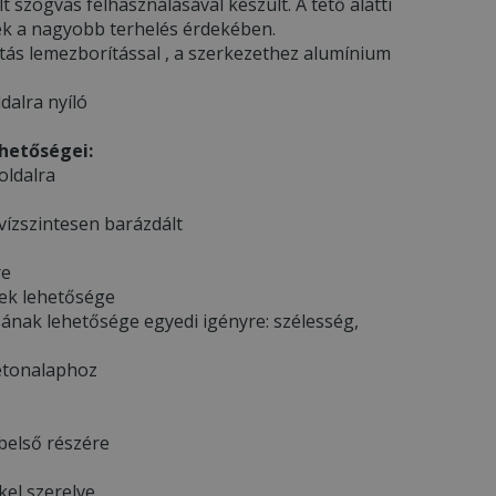
 szögvas felhasználásával készült. A tető alatti
nek a nagyobb terhelés érdekében.
intás lemezborítással , a szerkezethez alumínium
dalra nyíló
ehetőségei:
 oldalra
vízszintesen barázdált
re
ek lehetősége
ának lehetősége egyedi igényre: szélesség,
betonalaphoz
 belső részére
kel szerelve