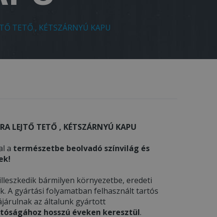
JTŐ TETŐ , KÉTSZÁRNYÚ KAPU
RA LEJTŐ TETŐ , KÉTSZÁRNYÚ KAPU
l a
természetbe beolvadó színvilág és
ek!
lleszkedik bármilyen környezetbe, eredeti
. A gyártási folyamatban felhasznált tartós
árulnak az általunk gyártott
tóságához hosszú éveken keresztül
.