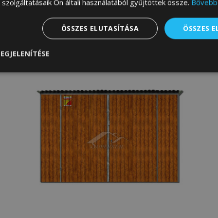
szolgáltatásaik Ön általi használatából gyűjtöttek össze.
Bővebb
M
ÖSSZES ELUTASÍTÁSA
ÖSSZES 
EGJELENÍTÉSE
nül
Teljesítmény
Célzás
Funkcionalitás