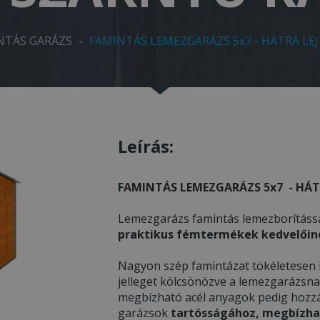
NTÁS GARÁZS
-
FAMINTÁS LEMEZGARÁZS 5x7 - HÁTRA LE
Leírás:
FAMINTÁS LEMEZGARÁZS 5x7 - HÁT
Lemezgarázs famintás lemezborítássa
praktikus fémtermékek kedvelőin
Nagyon szép famintázat tökéletesen i
jelleget kölcsönözve a lemezgarázsnak
megbízható acél anyagok pedig hozzáj
garázsok
tartósságához, megbízha