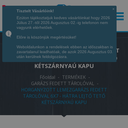
×
Tisztelt Vásárlóink!
Ezúton tájékoztatjuk kedves vásárlóinkat hogy 2026
Július 27.-től 2026 Augusztus 02.-ig telefonon nem
Hívjon minket!
+36 70 7342034
vagyunk elérhetőek.
Előre is köszönjük megértésüket!
Weboldalunkon a rendelések ebben az időszakban is
HORGANYZOTT LEMEZGARÁZS FEDETT
zavartalanul leadhatóak, de azok 2026 Augusztus 03.
TÁROLÓVAL 6X7 - HÁTRA LEJTŐ TETŐ
után kerülnek feldolgozásra.
KÉTSZÁRNYAÚ KAPU
Főoldal
-
TERMÉKEK
-
GARÁZS FEDETT TÁROLÓVAL
-
HORGANYZOTT LEMEZGARÁZS FEDETT
TÁROLÓVAL 6X7 - HÁTRA LEJTŐ TETŐ
KÉTSZÁRNYAÚ KAPU