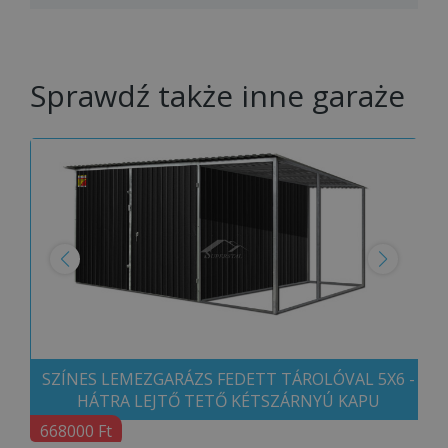
Sprawdź także inne garaże
SZÍNES LEMEZGARÁZS FEDETT TÁROLÓVAL 5X6 -
HÁTRA LEJTŐ TETŐ KÉTSZÁRNYÚ KAPU
668000 Ft