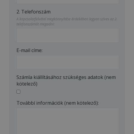
2. Telefonszám
A kapcsolatfelvétel megkönnyítése érdekében legyen szíves az 2.
telefonszámát megadni:
E-mail címe:
Számla kiállításához szükséges adatok (nem
kötelező)
Továbbí információk (nem kötelező):