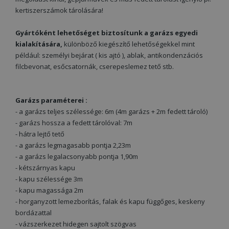
kertiszerszámok tárolására!
Gyártóként lehetőséget biztosítunk a garázs egyedi
kialakítására,
különböző kiegészítő lehetőségekkel mint
például: személyi bejárat ( kis ajtó ), ablak, antikondenzációs
filcbevonat, esőcsatornák, cserepeslemez tető stb.
Garázs paraméterei :
- a garázs teljes szélessége: 6m (4m garázs + 2m fedett tároló)
- garázs hossza a fedett tárolóval: 7m
- hátra lejtő tető
- a garázs legmagasabb pontja 2,23m
- a garázs legalacsonyabb pontja 1,90m
- kétszárnyas kapu
- kapu szélessége 3m
- kapu magassága 2m
- horganyzott lemezborítás, falak és kapu függőges, keskeny
bordázattal
- vázszerkezet hidegen sajtolt szögvas