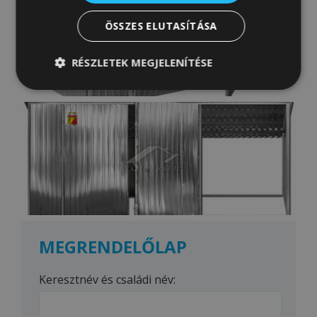
ÖSSZES ELUTASÍTÁSA
RÉSZLETEK MEGJELENÍTÉSE
Elengedhetetlenül
Teljesítmény
szükséges
Célzás
Funkcionalitás
Besorolatlan
MEGRENDELŐLAP
Keresztnév és családi név: