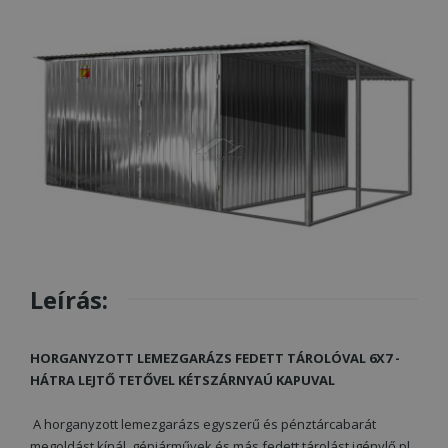
Leírás:
HORGANYZOTT LEMEZGARÁZS FEDETT TÁROLÓVAL 6X7 -
HÁTRA LEJTŐ TETŐVEL KÉTSZÁRNYAÚ KAPUVAL
A horganyzott lemezgarázs egyszerű és pénztárcabarát
megoldást kínál, gépjárművek és más fedett tárolást igénylő pl.