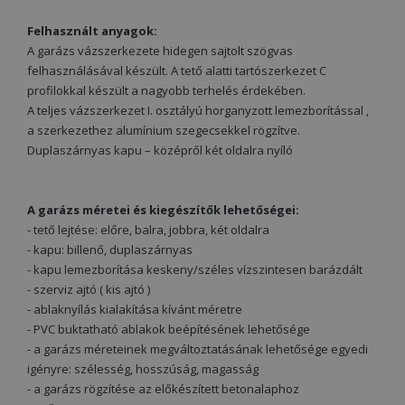
Felhasznált anyagok:
A garázs vázszerkezete hidegen sajtolt szögvas
felhasználásával készült. A tető alatti tartószerkezet C
profilokkal készült a nagyobb terhelés érdekében.
A teljes vázszerkezet I. osztályú horganyzott lemezborítással ,
a szerkezethez alumínium szegecsekkel rögzítve.
Duplaszárnyas kapu – középről két oldalra nyíló
A garázs méretei és kiegészítők lehetőségei:
- tető lejtése: előre, balra, jobbra, két oldalra
- kapu: billenő, duplaszárnyas
- kapu lemezborítása keskeny/széles vízszintesen barázdált
- szerviz ajtó ( kis ajtó )
- ablaknyílás kialakítása kívánt méretre
- PVC buktatható ablakok beépítésének lehetősége
- a garázs méreteinek megváltoztatásának lehetősége egyedi
igényre: szélesség, hosszúság, magasság
- a garázs rögzítése az előkészített betonalaphoz