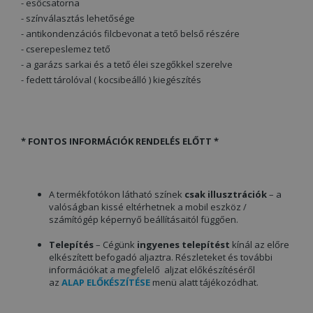
- esőcsatorna
- színválasztás lehetősége
- antikondenzációs filcbevonat a tető belső részére
- cserepeslemez tető
- a garázs sarkai és a tető élei szegőkkel szerelve
- fedett tárolóval ( kocsibeálló ) kiegészítés
*
FONTOS INFORMÁCIÓK RENDELÉS ELŐTT *
A termékfotókon látható színek
csak illusztrációk
– a
valóságban kissé eltérhetnek a mobil eszköz /
számítógép képernyő beállításaitól függően.
Telepítés
– Cégünk
ingyenes telepítést
kínál az előre
elkészített befogadó aljaztra. Részleteket és további
információkat a megfelelő aljzat előkészítéséről
az
ALAP ELŐKÉSZÍTÉSE
menü alatt tájékozódhat.