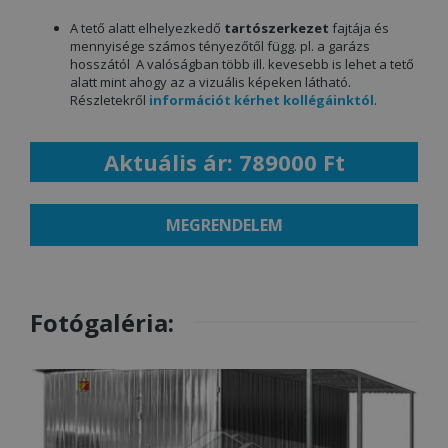
A tető alatt elhelyezkedő
tartószerkezet
fajtája és
mennyisége számos tényezőtől függ. pl. a garázs
hosszától A valóságban több ill. kevesebb is lehet a tető
alatt mint ahogy az a vizuális képeken látható.
Részletekről
információt kérhet kollégáinktól
.
Aktuális ár: 789000 Ft
MEGRENDELEM
Fotógaléria: