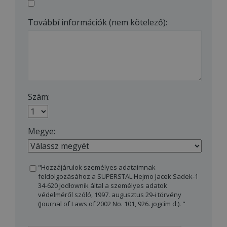
Továbbí információk (nem kötelező):
Szám:
Megye:
"Hozzájárulok személyes adataimnak
feldolgozásához a SUPERSTAL Hejmo Jacek Sadek-1
34-620 Jodłownik által a személyes adatok
védelméről szóló, 1997. augusztus 29-i törvény
(Journal of Laws of 2002 No. 101, 926. jogcím d.). "