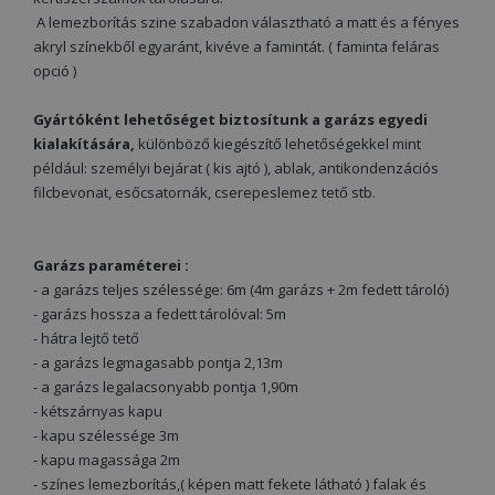
A lemezborítás szine szabadon választható a matt és a fényes
akryl színekből egyaránt, kivéve a famintát. ( faminta feláras
opció )
Gyártóként lehetőséget biztosítunk a garázs egyedi
kialakítására,
különböző kiegészítő lehetőségekkel mint
például: személyi bejárat ( kis ajtó ), ablak, antikondenzációs
filcbevonat, esőcsatornák, cserepeslemez tető stb.
Garázs paraméterei :
- a garázs teljes szélessége: 6m (4m garázs + 2m fedett tároló)
- garázs hossza a fedett tárolóval: 5m
- hátra lejtő tető
- a garázs legmagasabb pontja 2,13m
- a garázs legalacsonyabb pontja 1,90m
- kétszárnyas kapu
- kapu szélessége 3m
- kapu magassága 2m
- színes lemezborítás,( képen matt fekete látható ) falak és