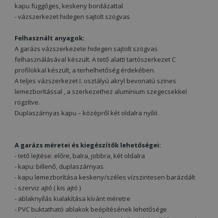
kapu függőges, keskeny bordázattal
- vázszerkezet hidegen sajtolt szögvas
Felhasznált anyagok:
A garázs vázszerkezete hidegen sajtolt szögvas
felhasználásával készült. A tető alatti tartószerkezet C
profilokkal készült, a terhelhetőség érdekében.
A teljes vázszerkezet I. osztályú akryl bevonatú színes
lemezborítással , a szerkezethez alumínium szegecsekkel
rögzítve.
Duplaszárnyas kapu – középről két oldalra nyíló
A garázs méretei és kiegészítők lehetőségei:
- tető lejtése: előre, balra, jobbra, két oldalra
- kapu: billenő, duplaszárnyas
- kapu lemezborítása keskeny/széles vízszintesen barázdált
- szerviz ajtó ( kis ajtó )
- ablaknyílás kialakítása kívánt méretre
- PVC buktatható ablakok beépítésének lehetősége