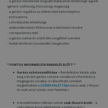
- a garázs méreteinek megváltoztatásának lehetősége egyedi
igényre: szélesség, hosszúság, magasság
- a garázs rögzítése az előkészített betonalaphoz
- esőcsatorna
- színválasztás lehetősége
- antikondenzációs filcbevonat a tető belső részére
- cserepeslemez tető
- a garázs sarkai és a tető élei szegőkkel szerelve
- fedett tárolóval ( kocsibeálló ) kiegészítés
*
FONTOS INFORMÁCIÓK RENDELÉS ELŐTT *
Garázs színösszeállítása –
Rendeléskor kérjük adja
meg a kívánt garázs színeire vonatkozó információt a
megjegyzés rovatba. A választható színeket
megtekintheti a
SZÍNEK PALETTÁJA
menü alatt. ( fényes
és matt acryl színek, nem famintás )
A termékfotókon látható színek
csak illusztrációk
– a
valóságban kissé eltérhetnek a mobil eszköz /