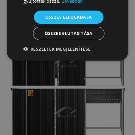
gyűjtöttek össze.
Bővebben
ÖSSZES ELFOGADÁSA
ÖSSZES ELUTASÍTÁSA
RÉSZLETEK MEGJELENÍTÉSE
Elengedhetetlenül
Teljesítmény
szükséges
Célzás
Funkcionalitás
Besorolatlan