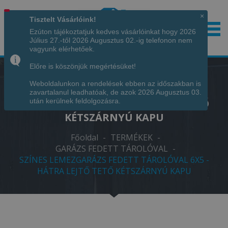
×
Tisztelt Vásárlóink!
Ezúton tájékoztatjuk kedves vásárlóinkat hogy 2026
Július 27.-től 2026 Augusztus 02.-ig telefonon nem
Hívjon minket!
+36 70 7342034
vagyunk elérhetőek.
Előre is köszönjük megértésüket!
Weboldalunkon a rendelések ebben az időszakban is
SZÍNES LEMEZGARÁZS FEDETT
zavartalanul leadhatóak, de azok 2026 Augusztus 03.
TÁROLÓVAL 6X5 - HÁTRA LEJTŐ TETŐ
után kerülnek feldolgozásra.
KÉTSZÁRNYÚ KAPU
Főoldal
-
TERMÉKEK
-
GARÁZS FEDETT TÁROLÓVAL
-
SZÍNES LEMEZGARÁZS FEDETT TÁROLÓVAL 6X5 -
HÁTRA LEJTŐ TETŐ KÉTSZÁRNYÚ KAPU