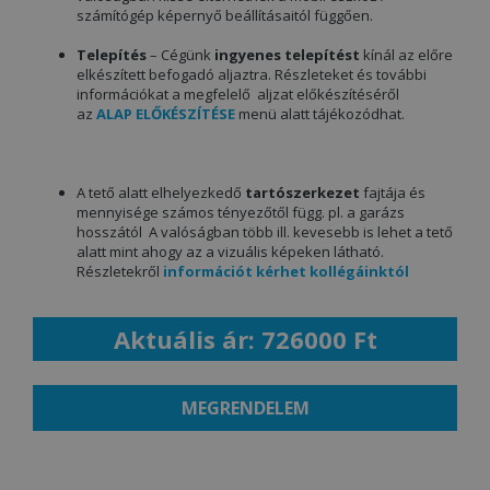
számítógép képernyő beállításaitól függően.
Telepítés
– Cégünk
ingyenes telepítést
kínál az előre
elkészített befogadó aljaztra. Részleteket és további
információkat a megfelelő aljzat előkészítéséről
az
ALAP ELŐKÉSZÍTÉSE
menü alatt tájékozódhat.
A tető alatt elhelyezkedő
tartószerkezet
fajtája és
mennyisége számos tényezőtől függ. pl. a garázs
hosszától A valóságban több ill. kevesebb is lehet a tető
alatt mint ahogy az a vizuális képeken látható.
Részletekről
információt kérhet kollégáinktól
Aktuális ár: 726000 Ft
MEGRENDELEM