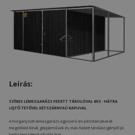
Leírás:
SZÍNES LEMEZGARÁZS FEDETT TÁROLÓVAL 6X5 - HÁTRA
LEJTŐ TETŐVEL KÉTSZÁRNYAÚ KAPUVAL
A horganyzott lemezgarázs egyszerű és pénztárcabarát
megoldást kínál, gépjárművek és más fedett tárolást igénylő pl.
kertiszerszámok tárolására!