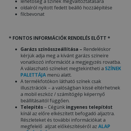
lehetőség a színek megváltoztatására
oldalról nyitott fedett beálló hozzáépítése
filcbevonat
* FONTOS INFORMÁCIÓK RENDELÉS ELŐTT *
Garázs színösszeállítása –
Rendeléskor
kérjük adja meg a kívánt garázs színeire
vonatkozó információt a megjegyzés rovatba.
A válaszható színeket megtekintheti a
SZÍNEK
PALETTÁJA
menü alatt.
A termékfotókon látható színek csak
illusztrációk – a valóságban kissé eltérhetnek
a mobil eszköz / számítógép képernyő
beállításaitól függően.
Telepítés
– Cégünk
ingyenes telepítést
kínál az előre elkészített befogadó aljaztra.
Részleteket és további információkat a
megfelelő aljzat előkészítéséről az
ALAP