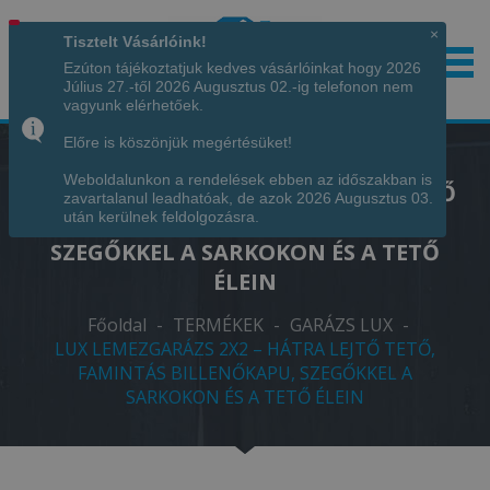
×
Tisztelt Vásárlóink!
Ezúton tájékoztatjuk kedves vásárlóinkat hogy 2026
Július 27.-től 2026 Augusztus 02.-ig telefonon nem
Hívjon minket!
+36 70 7342034
vagyunk elérhetőek.
Előre is köszönjük megértésüket!
Weboldalunkon a rendelések ebben az időszakban is
LUX LEMEZGARÁZS 2X2 – HÁTRA LEJTŐ
zavartalanul leadhatóak, de azok 2026 Augusztus 03.
TETŐ, FAMINTÁS BILLENŐKAPU,
után kerülnek feldolgozásra.
SZEGŐKKEL A SARKOKON ÉS A TETŐ
ÉLEIN
Főoldal
-
TERMÉKEK
-
GARÁZS LUX
-
LUX LEMEZGARÁZS 2X2 – HÁTRA LEJTŐ TETŐ,
FAMINTÁS BILLENŐKAPU, SZEGŐKKEL A
SARKOKON ÉS A TETŐ ÉLEIN