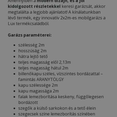
Amennyiben a
modern dizájn, és a jól
kidolgozott részletekkel
keresi garázsát, akkor
megtalálta a legjobb ajánlatot! A kínálatunkban
lévő termék, egy innovatív 2x2m-es mobilgarázs a
Lux termékcsaládból.
Garázs paraméterei:
szélesség 2m
hosszúság 2m
hátra lejtő tető
teljes magasság elől 2,13m
teljes magasság hátul 2m
billenőkapu széles, vízszintes bordázattal –
famintás ARANYTÖLGY
kapu szélessége 2m
kapu magassága 2m
falak lemezborítása keskeny, függőlegesen
bordázott
szegők a külső sarkokon és a tető élein
szegecsek színe lemezborítás színében