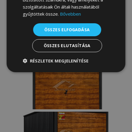
szolgáltatásaik Ön általi használatából
gyűjtöttek össze.
Bővebben
ÖSSZES ELFOGADÁSA
ÖSSZES ELUTASÍTÁSA
RÉSZLETEK MEGJELENÍTÉSE
Elengedhetetlenül
Teljesítmény
szükséges
Célzás
Funkcionalitás
Besorolatlan