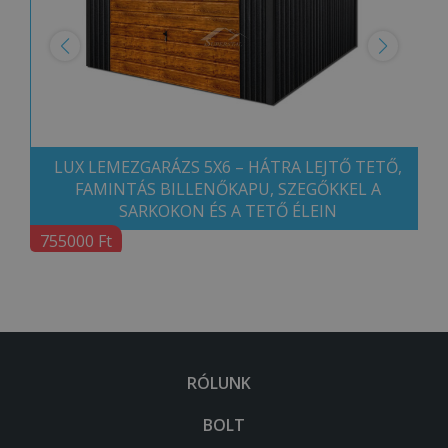
LUX LEMEZGARÁZS 5X6 – HÁTRA LEJTŐ TETŐ,
FAMINTÁS BILLENŐKAPU, SZEGŐKKEL A
SARKOKON ÉS A TETŐ ÉLEIN
755000 Ft
RÓLUNK
BOLT