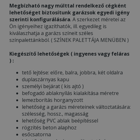
Megbízható nagy múlttal rendelkező cégként
lehetőséget biztosítunk garázsok egyedi igény
szerinti konfigurálására
. A szerkezet méretei az
Ön igényeihez igazíthatók, ill. egyedileg is
kiválaszhatja a garázs színeit széles
színpalettánkból. ( SZÍNEK PALETTÁJA MENÜBEN )
Kiegészítő lehetőségek ( ingyenes vagy feláras
) :
tető lejtése: előre, balra, jobbra, két oldalra
duplaszárnyas kapu
személyi bejárat ( kis ajtó )
befogadó ablaknyílás kialakítása méretre
lemezborítás horganyzott
lehetőség a garázs méreteinek változtatására:
szélesség, hossz., magasság
lehetőség PVC ablak beépítéssel
rögzítés beton alaphoz
esőcsatorna