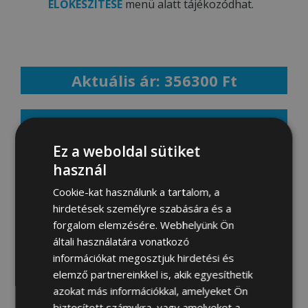
ELŐKÉSZÍTÉSE
menü alatt tájékozódhat.
Aktuális ár: 356300 Ft
MEGRENDELEM
Ez a weboldal sütiket
használ
Fotógaléria:
Cookie-kat használunk a tartalom, a
hirdetések személyre szabására és a
forgalom elemzésére. Webhelyünk Ön
általi használatára vonatkozó
információkat megosztjuk hirdetési és
elemző partnereinkkel is, akik egyesíthetik
azokat más információkkal, amelyeket Ön
biztosított számukra, vagy amelyeket a