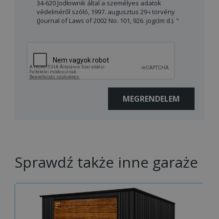
34-620 Jodłownik által a személyes adatok
védelméről szóló, 1997. augusztus 29-i törvény
(Journal of Laws of 2002 No. 101, 926. jogcím d.). "
Sprawdź także inne garaże