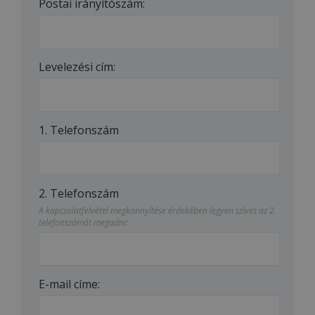
Postai irányítószám:
Levelezési cím:
1. Telefonszám
2. Telefonszám
A kapcsolatfelvétel megkönnyítése érdekében legyen szíves az 2.
telefonszámát megadni:
E-mail címe: