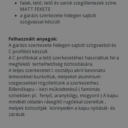
falak, tető, tető és sarok szegőlemezek színe
MATT FEKETE
a garázs szerkezete hidegen sajtolt
szögvassal készült
Felhasznált anyagok:
A garázs szerkezete hidegen sajtolt szögvasból és
C profilból készült.
A C profilokat a tető szerkezetéhez használtuk fel a
megfelelő terhelhetőség biztosítására.
A teljes szerkezetet I. osztályú akril bevonatú
lemezekkel burkoltuk, melyeket alumínium
szegecsekkel rögzítettünk a szerkezethez.
Billenőkapu – kézi működtetésű ( famintás
színekben pl. : fenyő, aranytölgy, mogyoró ) A kapu
mindkét oldalán rásegítő rugókkal szereltük ,
melyek biztosítják könnyedén a kapu nyitását- és
zárását.