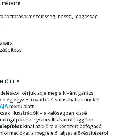
a méretre
áltoztatására: szélesség, hossz., magasság
l
tására
zzáépítése
ELŐTT *
deléskor kérjük adja meg a kívánt garázs
a megjegyzés rovatba. A válaszható színeket
ÁJA
menü alatt.
sak illusztrációk – a valóságban kissé
ámítógép képernyő beállításaitól függően.
elepítést
kínál az előre elkészített befogadó
 információkat a megfelelő aljzat előkészítéséről