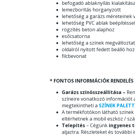
befogadó ablaknyílás kialakítás
lemezborítás horganyzott
lehetőség a garázs méreteinek v
lehetőség PVC ablak beépítésse
rögzítés beton alaphoz
esőcsatorna
lehetőség a színek megváltozta
oldalról nyitott fedett beálló ho
filcbevonat
* FONTOS INFORMÁCIÓK RENDELÉS 
Garázs színösszeállítása –
Ren
színeire vonatkozó információt 
megtekintheti a
SZÍNEK PALETT
A termékfotókon látható színek c
eltérhetnek a mobil eszköz / sz
Telepítés
– Cégünk
ingyenes t
aljaztra. Részleteket és további