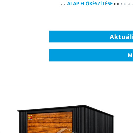
az
ALAP ELŐKÉSZÍTÉSE
menü ala
Aktuáli
M