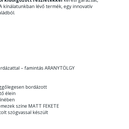
 A kínálatunkban lévő termék, egy innovatív
ládból.
 bordázattal – famintás ARANYTÖLGY
üggőlegesen bordázott
tő élein
zínében
gőlemezek színe MATT FEKETE
olt szögvassal készült