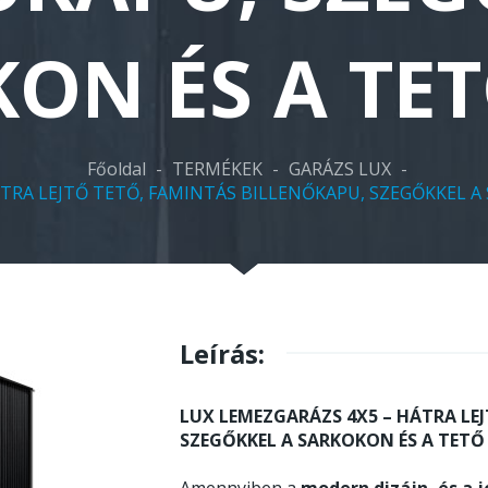
ON ÉS A TET
Főoldal
-
TERMÉKEK
-
GARÁZS LUX
-
TRA LEJTŐ TETŐ, FAMINTÁS BILLENŐKAPU, SZEGŐKKEL A
Leírás:
LUX LEMEZGARÁZS 4X5 – HÁTRA LE
SZEGŐKKEL A SARKOKON ÉS A TETŐ 
Amennyiben a
modern dizájn, és a j