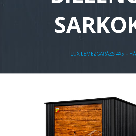
SARKOK
LUX LEMEZGARÁZS 4X5 – HÁ