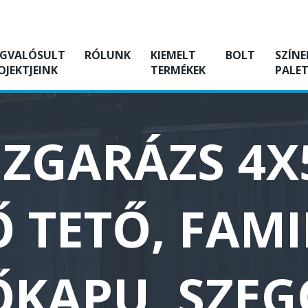
GVALÓSULT
RÓLUNK
KIEMELT
BOLT
SZÍNE
OJEKTJEINK
TERMÉKEK
PALET
ZGARÁZS 4X
Ő TETŐ, FAM
ŐKAPU, SZEG