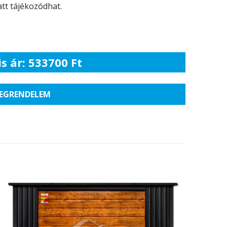
tt tájékozódhat.
s ár: 533700 Ft
EGRENDELEM