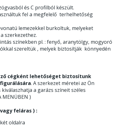
ögvasból és C profilból készült.
asználtuk fel a megfelelő terhelhetőség
l bevonatú lemezekkel burkoltuk, melyeket
 a szerkezethez.
ntás színekben pl. : fenyő, aranytölgy, mogyoró
gókkal szereltük , melyek biztosítják könnyedén
ző cégként lehetőséget biztosítunk
figurálására
. A szerkezet méretei az Ön
s kiválaszhatja a garázs színeit széles
JA MENÜBEN )
agy feláras ) :
 két oldalra