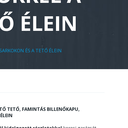
Ő ÉLEIN
 SARKOKON ÉS A TETŐ ÉLEIN
JTŐ TETŐ, FAMINTÁS BILLENŐKAPU,
ÉLEIN
ól kidolgozott részletekkel
keresi garázsát,