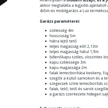
akkor megtalálta a legjobb ajánlatot!
4x5m-es mobilgarázs a Lux termékcsa
Garázs paraméterei:
szélesség 4m
hosszúság 5m
hátra lejtő tető
teljes magasság elől 2,13m
teljes magasság hátul 1,9m
billenőkapu széles, vízszintes
kapu szélessége 3m
kapu magassága 2m
falak lemezborítása keskeny, f
szegők a külső sarkokon és a te
szegecsek színe lemezborítás s
falak, tető, tető és sarok sze
a garázs szerkezete hidegen sajt