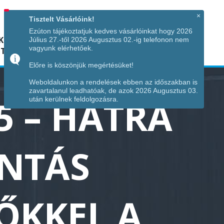
Hívjon minket!
+36 70 7342034
×
Tisztelt Vásárlóink!
Ezúton tájékoztatjuk kedves vásárlóinkat hogy 2026
K
KÉPGALÉRIA
INFÓ
ELÉRHETŐSÉG
Július 27.-től 2026 Augusztus 02.-ig telefonon nem
vagyunk elérhetőek.
TÁJA
Előre is köszönjük megértésüket!
Weboldalunkon a rendelések ebben az időszakban is
zavartalanul leadhatóak, de azok 2026 Augusztus 03.
5 – HÁTRA
után kerülnek feldolgozásra.
INTÁS
ŐKKEL A