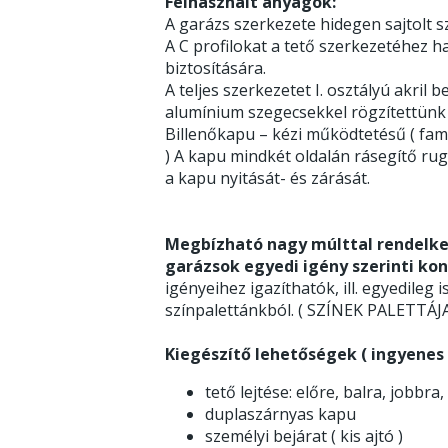
Felhasznált anyagok:
A garázs szerkezete hidegen sajtolt sz
A C profilokat a tető szerkezetéhez h
biztosítására.
A teljes szerkezetet I. osztályú akri
alumínium szegecsekkel rögzítettünk
Billenőkapu – kézi működtetésű ( fami
) A kapu mindkét oldalán rásegítő ru
a kapu nyitását- és zárását.
Megbízható nagy múlttal rendelke
garázsok egyedi igény szerinti kon
igényeihez igazíthatók, ill. egyedileg i
színpalettánkból. ( SZÍNEK PALETTÁ
Kiegészítő lehetőségek ( ingyenes v
tető lejtése: előre, balra, jobbra,
duplaszárnyas kapu
személyi bejárat ( kis ajtó )