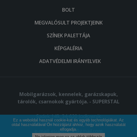
BOLT
MEGVALÓSULT PROJEKTJEINK
SZÍNEK PALETTÁJA
KÉPGALÉRIA
ADATVÉDELMI IRÁNYELVEK
Mobilgarázsok, kennelek, garázskapuk,
tárolók, csarnokok gyártója. - SUPERSTAL
Sadek 149, 34-620 Jodłownik
Ez a weboldal használ cookie-kat és egyéb technológiákat. Az
Mobil telefon: +36 70 7342034
oldal használatával Ön hozzájárul ahhoz, hogy azok használatát
elfogadja.
e-mail:
esuperstal@gmail.com