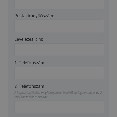
Postai irányítószám:
Levelezési cím:
1. Telefonszám
2. Telefonszám
A kapcsolatfelvétel megkönnyítése érdekében legyen szíves az 2.
telefonszámát megadni: