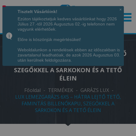
×
Tisztelt Vásárlóink!
Ezúton tájékoztatjuk kedves vásárlóinkat hogy 2026
Július 27.-től 2026 Augusztus 02.-ig telefonon nem
Hívjon minket!
+36 70 7342034
vagyunk elérhetőek.
Előre is köszönjük megértésüket!
Weboldalunkon a rendelések ebben az időszakban is
LUX LEMEZGARÁZS 6X5 – HÁTRA LEJTŐ
zavartalanul leadhatóak, de azok 2026 Augusztus 03.
TETŐ, FAMINTÁS BILLENŐKAPU,
után kerülnek feldolgozásra.
SZEGŐKKEL A SARKOKON ÉS A TETŐ
ÉLEIN
Főoldal
-
TERMÉKEK
-
GARÁZS LUX
-
LUX LEMEZGARÁZS 6X5 – HÁTRA LEJTŐ TETŐ,
FAMINTÁS BILLENŐKAPU, SZEGŐKKEL A
SARKOKON ÉS A TETŐ ÉLEIN