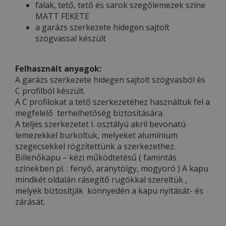
falak, tető, tető és sarok szegőlemezek színe
MATT FEKETE
a garázs szerkezete hidegen sajtolt
szögvassal készült
Felhasznált anyagok:
A garázs szerkezete hidegen sajtolt szögvasból és
C profilból készült.
A C profilokat a tető szerkezetéhez használtuk fel a
megfelelő terhelhetőség biztosítására.
A teljes szerkezetet I. osztályú akril bevonatú
lemezekkel burkoltuk, melyeket alumínium
szegecsekkel rögzítettünk a szerkezethez.
Billenőkapu – kézi működtetésű ( famintás
színekben pl. : fenyő, aranytölgy, mogyoró ) A kapu
mindkét oldalán rásegítő rugókkal szereltük ,
melyek biztosítják könnyedén a kapu nyitását- és
zárását.