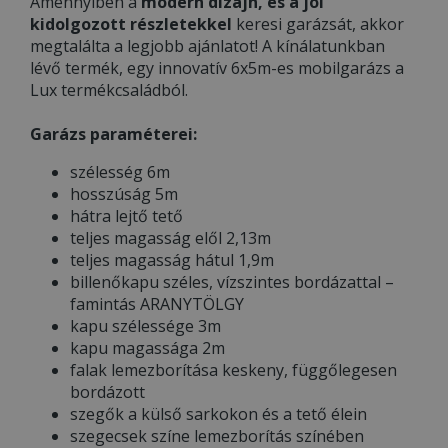
Amennyiben a
modern dizájn, és a jól
kidolgozott részletekkel
keresi garázsát, akkor
megtalálta a legjobb ajánlatot! A kínálatunkban
lévő termék, egy innovatív 6x5m-es mobilgarázs a
Lux termékcsaládból.
Garázs paraméterei:
szélesség 6m
hosszúság 5m
hátra lejtő tető
teljes magasság elől 2,13m
teljes magasság hátul 1,9m
billenőkapu széles, vízszintes bordázattal –
famintás ARANYTÖLGY
kapu szélessége 3m
kapu magassága 2m
falak lemezborítása keskeny, függőlegesen
bordázott
szegők a külső sarkokon és a tető élein
szegecsek színe lemezborítás színében