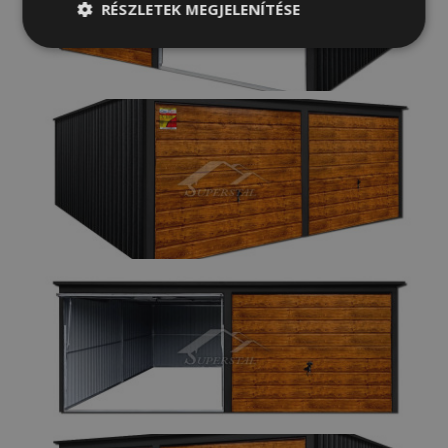
RÉSZLETEK MEGJELENÍTÉSE
Elengedhetetlenül
Teljesítmény
szükséges
Célzás
Funkcionalitás
Besorolatlan