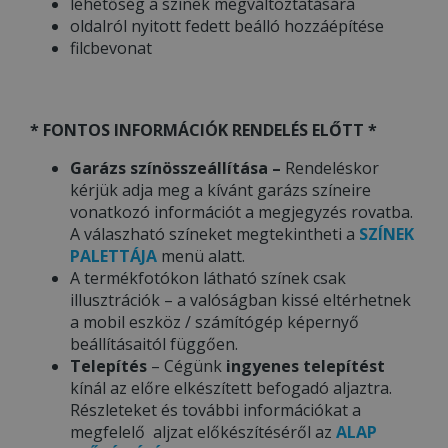
lehetőség a színek megváltoztatására
oldalról nyitott fedett beálló hozzáépítése
filcbevonat
* FONTOS INFORMÁCIÓK RENDELÉS ELŐTT *
Garázs színösszeállítása –
Rendeléskor
kérjük adja meg a kívánt garázs színeire
vonatkozó információt a megjegyzés rovatba.
A válaszható színeket megtekintheti a
S
ZÍNEK
PALETTÁJA
menü alatt.
A termékfotókon látható színek csak
illusztrációk – a valóságban kissé eltérhetnek
a mobil eszköz / számítógép képernyő
beállításaitól függően.
Telepítés
– Cégünk
ingyenes telepítést
kínál az előre elkészített befogadó aljaztra.
Részleteket és további információkat a
megfelelő aljzat előkészítéséről az
ALAP