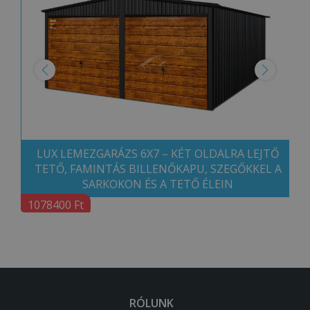
LUX LEMEZGARÁZS 6X7 – KÉT OLDALRA LEJTŐ
TETŐ, FAMINTÁS BILLENŐKAPU, SZEGŐKKEL A
SARKOKON ÉS A TETŐ ÉLEIN
1078400 Ft
RÓLUNK