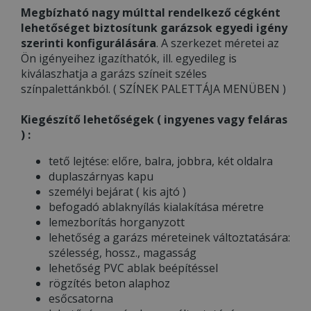
Megbízható nagy múlttal rendelkező cégként
lehetőséget biztosítunk garázsok egyedi igény
szerinti konfigurálására
. A szerkezet méretei az
Ön igényeihez igazíthatók, ill. egyedileg is
kiválaszhatja a garázs színeit széles
színpalettánkból. ( SZÍNEK PALETTÁJA MENÜBEN )
Kiegészítő lehetőségek ( ingyenes vagy feláras
) :
tető lejtése: előre, balra, jobbra, két oldalra
duplaszárnyas kapu
személyi bejárat ( kis ajtó )
befogadó ablaknyílás kialakítása méretre
lemezborítás horganyzott
lehetőség a garázs méreteinek változtatására:
szélesség, hossz., magasság
lehetőség PVC ablak beépítéssel
rögzítés beton alaphoz
esőcsatorna