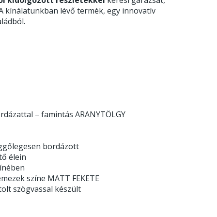
 A kínálatunkban lévő termék, egy innovatív
ládból.
 bordázattal – famintás ARANYTÖLGY
üggőlegesen bordázott
tő élein
zínében
gőlemezek színe MATT FEKETE
olt szögvassal készült