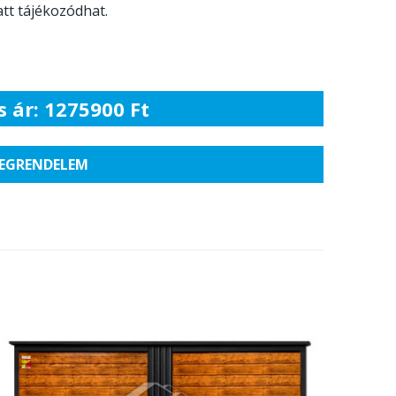
tt tájékozódhat.
s ár: 1275900 Ft
EGRENDELEM