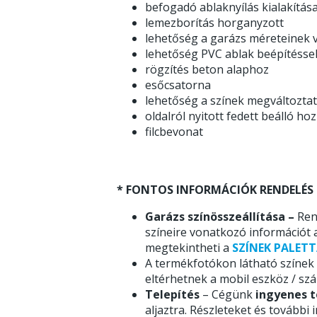
befogadó ablaknyílás kialakítás
lemezborítás horganyzott
lehetőség a garázs méreteinek v
lehetőség PVC ablak beépítésse
rögzítés beton alaphoz
esőcsatorna
lehetőség a színek megváltozta
oldalról nyitott fedett beálló ho
filcbevonat
* FONTOS INFORMÁCIÓK RENDELÉS 
Garázs színösszeállítása –
Ren
színeire vonatkozó információt 
megtekintheti a
SZÍNEK PALETT
A termékfotókon látható színek c
eltérhetnek a mobil eszköz / sz
Telepítés
– Cégünk
ingyenes t
aljaztra. Részleteket és további