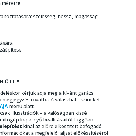
a méretre
áltoztatására: szélesség, hossz., magasság
l
tására
zzáépítése
ELŐTT *
deléskor kérjük adja meg a kívánt garázs
a megjegyzés rovatba. A válaszható színeket
ÁJA
menü alatt.
sak illusztrációk – a valóságban kissé
ámítógép képernyő beállításaitól függően.
elepítést
kínál az előre elkészített befogadó
 információkat a megfelelő aljzat előkészítéséről