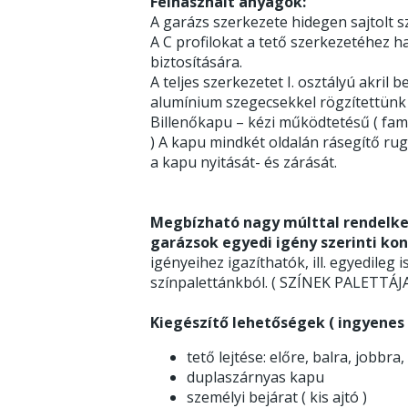
Felhasznált anyagok:
A garázs szerkezete hidegen sajtolt sz
A C profilokat a tető szerkezetéhez h
biztosítására.
A teljes szerkezetet I. osztályú akri
alumínium szegecsekkel rögzítettünk
Billenőkapu – kézi működtetésű ( fami
) A kapu mindkét oldalán rásegítő ru
a kapu nyitását- és zárását.
Megbízható nagy múlttal rendelke
garázsok egyedi igény szerinti kon
igényeihez igazíthatók, ill. egyedileg i
színpalettánkból. ( SZÍNEK PALETTÁ
Kiegészítő lehetőségek ( ingyenes v
tető lejtése: előre, balra, jobbra,
duplaszárnyas kapu
személyi bejárat ( kis ajtó )