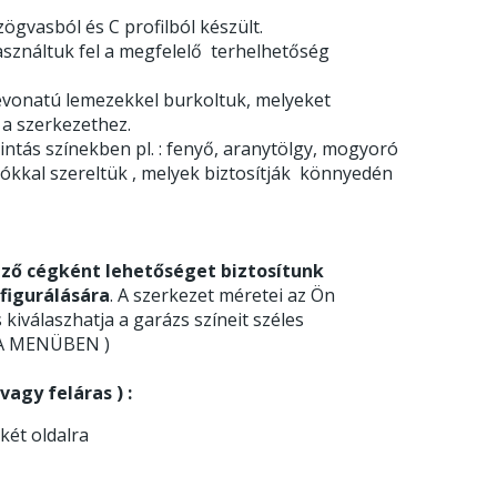
ögvasból és C profilból készült.
asználtuk fel a megfelelő terhelhetőség
l bevonatú lemezekkel burkoltuk, melyeket
 a szerkezethez.
ntás színekben pl. : fenyő, aranytölgy, mogyoró
gókkal szereltük , melyek biztosítják könnyedén
ző cégként lehetőséget biztosítunk
figurálására
. A szerkezet méretei az Ön
s kiválaszhatja a garázs színeit széles
JA MENÜBEN )
agy feláras ) :
 két oldalra