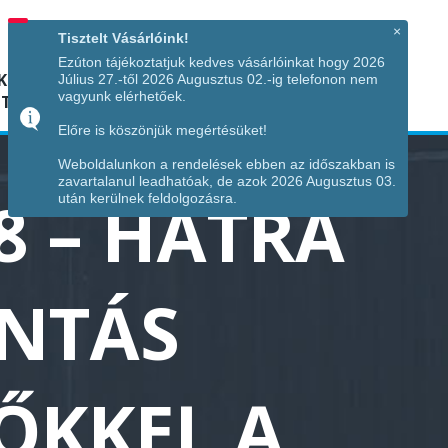
Hívjon minket!
+36 70 7342034
×
Tisztelt Vásárlóink!
Ezúton tájékoztatjuk kedves vásárlóinkat hogy 2026
K
KÉPGALÉRIA
INFÓ
ELÉRHETŐSÉG
Július 27.-től 2026 Augusztus 02.-ig telefonon nem
vagyunk elérhetőek.
TÁJA
Előre is köszönjük megértésüket!
Weboldalunkon a rendelések ebben az időszakban is
zavartalanul leadhatóak, de azok 2026 Augusztus 03.
8 – HÁTRA
után kerülnek feldolgozásra.
INTÁS
ŐKKEL A