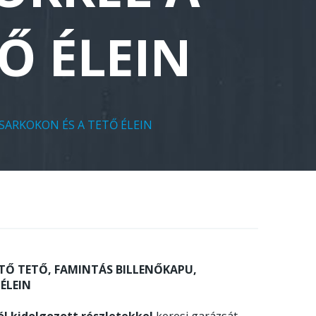
Ő ÉLEIN
 SARKOKON ÉS A TETŐ ÉLEIN
JTŐ TETŐ, FAMINTÁS BILLENŐKAPU,
ÉLEIN
ól kidolgozott részletekkel
keresi garázsát,