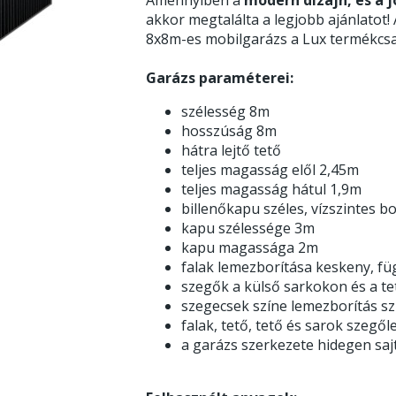
akkor megtalálta a legjobb ajánlatot!
8x8m-es mobilgarázs a Lux termékcsa
Garázs paraméterei:
szélesség 8m
hosszúság 8m
hátra lejtő tető
teljes magasság elől 2,45m
teljes magasság hátul 1,9m
billenőkapu széles, vízszintes
kapu szélessége 3m
kapu magassága 2m
falak lemezborítása keskeny, f
szegők a külső sarkokon és a te
szegecsek színe lemezborítás s
falak, tető, tető és sarok sze
a garázs szerkezete hidegen sajt