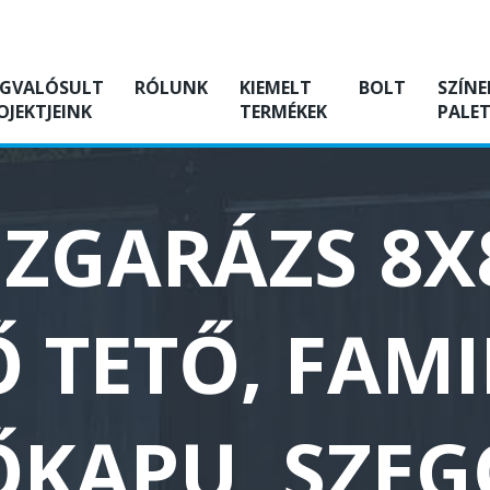
GVALÓSULT
RÓLUNK
KIEMELT
BOLT
SZÍNE
OJEKTJEINK
TERMÉKEK
PALET
ZGARÁZS 8X
Ő TETŐ, FAM
ŐKAPU, SZEG