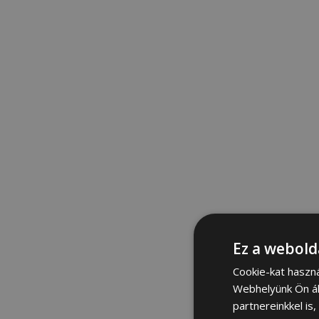
Ez a webold
Cookie-kat haszn
Webhelyünk Ön ál
partnereinkkel is