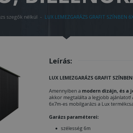
zs szegők nélkül
-
LUX LEMEZGARÁZS GRAFIT SZÍNBEN 6X
Leírás:
LUX LEMEZGARÁZS GRAFIT SZÍNBEN
Amennyiben a
modern dizájn, és a j
akkor megtalálta a legjobb ajánlatot!
6x7m-es mobilgarázs a Lux termékcsa
Garázs paraméterei:
szélesség 6m