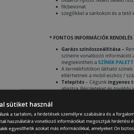
filcbevonat
szegőkkel a sarkokon és a tető 
* FONTOS INFORMÁCIÓK RENDELÉS 
Garázs színösszeállítása –
Ren
színeire vonatkozó információt 
megtekintheti a
SZÍNEK PALETT
A termékfotókon látható színek c
eltérhetnek a mobil eszköz / sz
Telepítés
– Cégünk
ingyenes t
aljaztra. Részleteket és további
az
ALAP ELŐKÉSZÍTÉSE
menü ala
al sütiket használ
álunk a tartalom, a hirdetések személyre szabására és a forgalo
Aktuáli
tali használatára vonatkozó információkat megosztjuk hirdetési 
, akik egyesíthetik azokat más információkkal, amelyeket Ön bizto