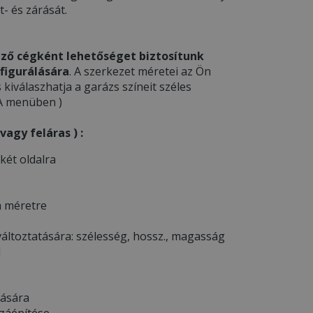
- és zárását.
ző cégként lehetőséget biztosítunk
figurálására
. A szerkezet méretei az Ön
s kiválaszhatja a garázs színeit széles
JA menüben )
agy feláras ) :
 két oldalra
a méretre
áltoztatására: szélesség, hossz., magasság
l
tására
zzáépítése