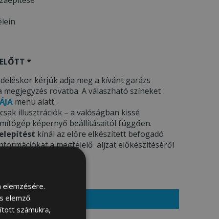
élein
ELŐTT *
deléskor kérjük adja meg a kívánt garázs
a megjegyzés rovatba. A válaszható színeket
ÁJA
menü alatt.
sak illusztrációk – a valóságban kissé
ámítógép képernyő beállításaitól függően.
elepítést
kínál az előre elkészített befogadó
 információkat a megfelelő aljzat előkészítéséről
tt tájékozódhat.
m elemzésére.
s ár: 935800 Ft
és elemző
sított számukra,