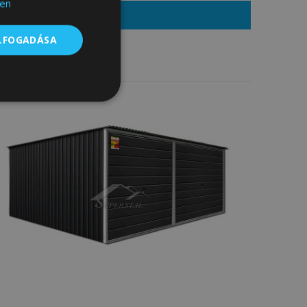
en
EGRENDELEM
ELFOGADÁSA
Besorolatlan