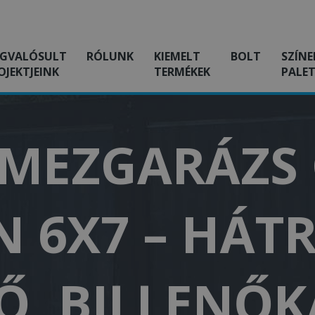
GVALÓSULT
RÓLUNK
KIEMELT
BOLT
SZÍNE
OJEKTJEINK
TERMÉKEK
PALET
EMEZGARÁZS 
N 6X7 – HÁTR
Ő, BILLENŐ