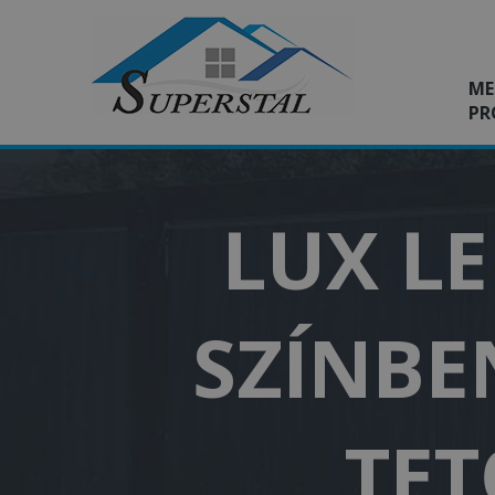
ME
PR
LUX L
SZÍNBE
TET