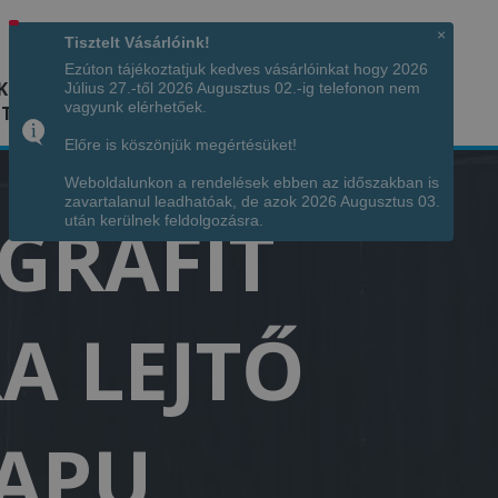
Hívjon minket!
+36 70 7342034
×
Tisztelt Vásárlóink!
Ezúton tájékoztatjuk kedves vásárlóinkat hogy 2026
K
KÉPGALÉRIA
INFÓ
ELÉRHETŐSÉG
Július 27.-től 2026 Augusztus 02.-ig telefonon nem
vagyunk elérhetőek.
TÁJA
Előre is köszönjük megértésüket!
Weboldalunkon a rendelések ebben az időszakban is
zavartalanul leadhatóak, de azok 2026 Augusztus 03.
GRAFIT
után kerülnek feldolgozásra.
A LEJTŐ
KAPU