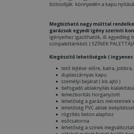
biztosítják könnyedén a kapu nyitását
Megbízható nagy múlttal rendelke
garázsok egyedi igény szerinti kon
igényeihez igazíthatók, ill. egyedileg i
színpalettánkból. ( SZÍNEK PALETTÁ
Kiegészítő lehetőségek ( ingyenes v
tető lejtése: előre, balra, jobbra,
duplaszárnyas kapu
személyi bejárat ( kis ajtó )
befogadó ablaknyílás kialakítás
lemezborítás horganyzott
lehetőség a garázs méreteinek v
lehetőség PVC ablak beépítésse
rögzítés beton alaphoz
esőcsatorna
lehetőség a színek megváltozta
oldalról nyitott fedett beálló ho