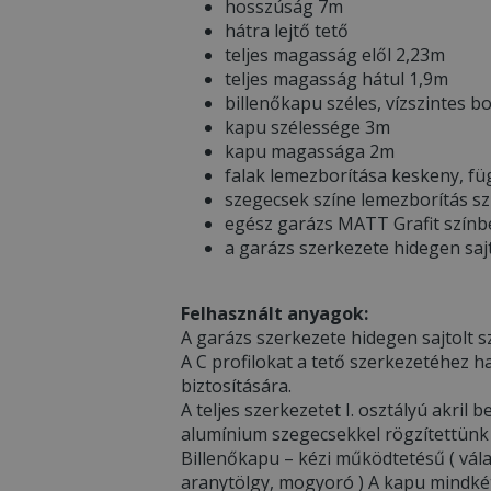
hosszúság 7m
hátra lejtő tető
teljes magasság elől 2,23m
teljes magasság hátul 1,9m
billenőkapu széles, vízszintes b
kapu szélessége 3m
kapu magassága 2m
falak lemezborítása keskeny, f
szegecsek színe lemezborítás s
egész garázs MATT Grafit szín
a garázs szerkezete hidegen sajt
Felhasznált anyagok:
A garázs szerkezete hidegen sajtolt sz
A C profilokat a tető szerkezetéhez h
biztosítására.
A teljes szerkezetet I. osztályú akri
alumínium szegecsekkel rögzítettünk
Billenőkapu – kézi működtetésű ( válas
aranytölgy, mogyoró ) A kapu mindkét