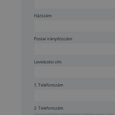
Házszám:
Postai irányítószám:
Levelezési cím:
1. Telefonszám
2. Telefonszám
A kapcsolatfelvétel megkönnyítése érdekében legyen szíves 