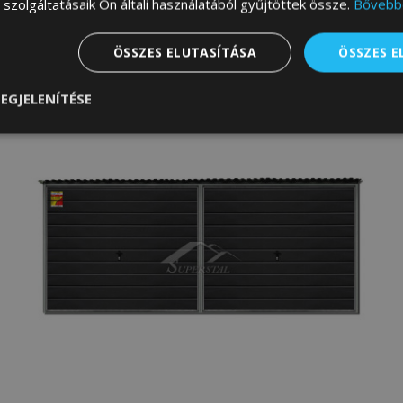
szolgáltatásaik Ön általi használatából gyűjtöttek össze.
Bővebb
M
ÖSSZES ELUTASÍTÁSA
ÖSSZES 
EGJELENÍTÉSE
nül
Teljesítmény
Célzás
Funkcionalitás