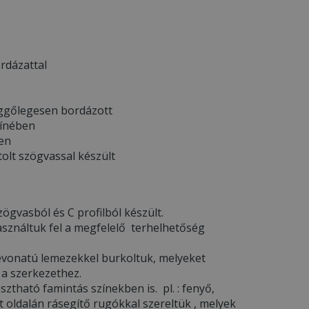
ordázattal
üggőlegesen bordázott
zínében
ben
olt szögvassal készült
ögvasból és C profilból készült.
asználtuk fel a megfelelő terhelhetőség
l bevonatú lemezekkel burkoltuk, melyeket
 a szerkezethez.
ztható famintás színekben is. pl. : fenyő,
 oldalán rásegítő rugókkal szereltük , melyek