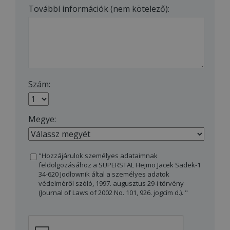
Továbbí információk (nem kötelező):
Szám:
Megye:
"Hozzájárulok személyes adataimnak
feldolgozásához a SUPERSTAL Hejmo Jacek Sadek-1
34-620 Jodłownik által a személyes adatok
védelméről szóló, 1997. augusztus 29-i törvény
(Journal of Laws of 2002 No. 101, 926. jogcím d.). "