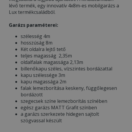
lévő termék, egy innovatív 4x8m-es mobilgarázs a
Lux termékcsaládból.
Garázs paraméterei:
szélesség 4m
hosszúság 8m
Két oldalra lejtő tető
teljes magasság 2,35m
oldalfalak magassága 2,13m
billenőkapu széles, vízszintes bordázattal
kapu szélessége 3m
kapu magassága 2m
falak lemezborítása keskeny, függőlegesen
bordázott
szegecsek színe lemezborítás színében
egész garázs MATT Grafit színben
a garázs szerkezete hidegen sajtolt
szögvassal készült