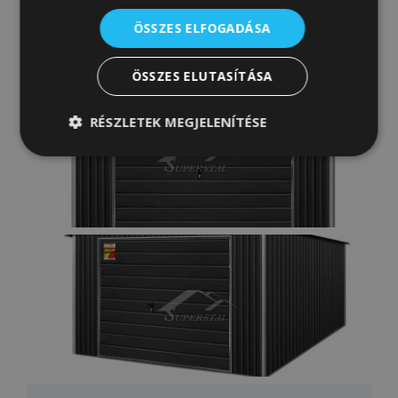
ÖSSZES ELFOGADÁSA
ÖSSZES ELUTASÍTÁSA
RÉSZLETEK MEGJELENÍTÉSE
Elengedhetetlenül
Teljesítmény
szükséges
Célzás
Funkcionalitás
Besorolatlan