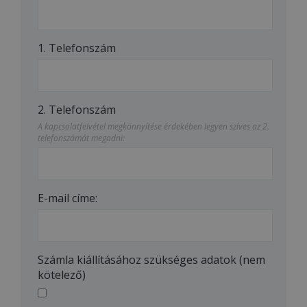
1. Telefonszám
2. Telefonszám
A kapcsolatfelvétel megkönnyítése érdekében legyen szíves az 2.
telefonszámát megadni:
E-mail címe:
Számla kiállításához szükséges adatok (nem
kötelező)