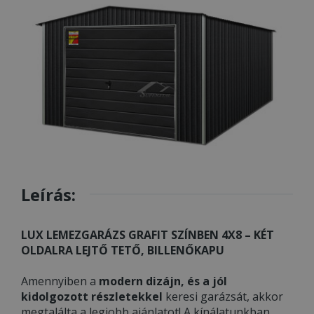
Leírás:
LUX LEMEZGARÁZS GRAFIT SZÍNBEN 4X8 – KÉT
OLDALRA LEJTŐ TETŐ, BILLENŐKAPU
Amennyiben a
modern dizájn, és a jól
kidolgozott részletekkel
keresi garázsát, akkor
megtalálta a legjobb ajánlatot! A kínálatunkban