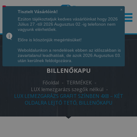
×
Tisztelt Vásárlóink!
Ezúton tájékoztatjuk kedves vásárlóinkat hogy 2026
Július 27.-től 2026 Augusztus 02.-ig telefonon nem
Hívjon minket!
+36 70 7342034
vagyunk elérhetőek.
Előre is köszönjük megértésüket!
Weboldalunkon a rendelések ebben az időszakban is
LUX LEMEZGARÁZS GRAFIT SZÍNBEN
zavartalanul leadhatóak, de azok 2026 Augusztus 03.
4X8 – KÉT OLDALRA LEJTŐ TETŐ,
után kerülnek feldolgozásra.
BILLENŐKAPU
Főoldal
-
TERMÉKEK
-
LUX lemezgarázs szegők nélkül
-
LUX LEMEZGARÁZS GRAFIT SZÍNBEN 4X8 – KÉT
OLDALRA LEJTŐ TETŐ, BILLENŐKAPU