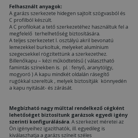
Felhasznált anyagok:
A garázs szerkezete hidegen sajtolt szögvasból és
C profilból készült.
A C profilokat a tető szerkezetéhez használtuk fel a
megfelelő terhelhetőség biztosítására.
A teljes szerkezetet I. osztályú akril bevonatú
lemezekkel burkoltuk, melyeket alumínium
szegecsekkel rögzítettünk a szerkezethez.
Billenőkapu – kézi működtetésű ( választható
famintás színekben is. pl. : fenyő, aranytölgy,
mogyoró ) A kapu mindkét oldalán rásegítő
rugókkal szereltük , melyek biztosítják könnyedén
a kapu nyitását- és zárását.
Megbízható nagy múlttal rendelkező cégként
lehetőséget biztosítunk garázsok egyedi igény
szerinti konfigurálására
. A szerkezet méretei az
Ön igényeihez igazíthatók, ill. egyedileg is
kiválaszhatja a garázs színeit széles