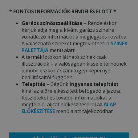
* FONTOS INFORMÁCIÓK RENDELÉS ELŐTT *
Garázs színösszeállítása –
Rendeléskor
kérjük adja meg a kívánt garázs színeire
vonatkozó információt a megjegyzés rovatba.
A válaszható színeket megtekintheti a
SZÍNEK
PALETTÁJA
menü alatt.
A termékfotókon látható színek csak
illusztrációk – a valóságban kissé eltérhetnek
a mobil eszköz / számítógép képernyő
beállításaitól függően.
Telepítés
– Cégünk
ingyenes telepítést
kínál az előre elkészített befogadó aljaztra.
Részleteket és további információkat a
megfelelő aljzat előkészítéséről az
ALAP
ELŐKÉSZÍTÉSE
menü alatt tájékozódhat.