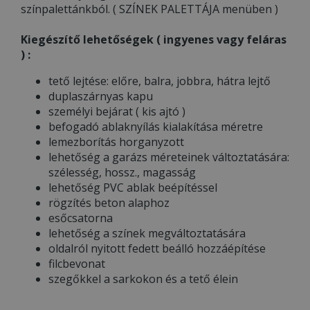
színpalettánkból. ( SZÍNEK PALETTÁJA menüben )
Kiegészítő lehetőségek ( ingyenes vagy feláras
) :
tető lejtése: előre, balra, jobbra, hátra lejtő
duplaszárnyas kapu
személyi bejárat ( kis ajtó )
befogadó ablaknyílás kialakítása méretre
lemezborítás horganyzott
lehetőség a garázs méreteinek változtatására:
szélesség, hossz., magasság
lehetőség PVC ablak beépítéssel
rögzítés beton alaphoz
esőcsatorna
lehetőség a színek megváltoztatására
oldalról nyitott fedett beálló hozzáépítése
filcbevonat
szegőkkel a sarkokon és a tető élein