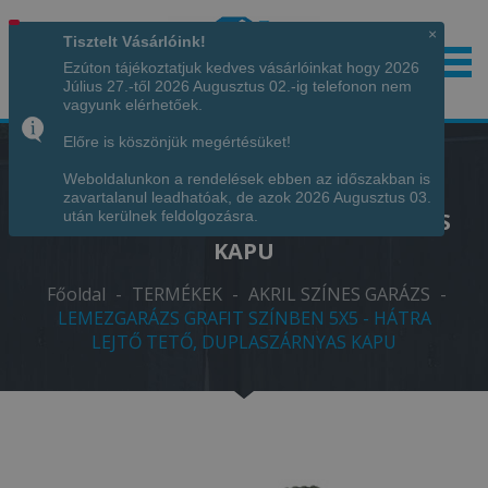
×
Tisztelt Vásárlóink!
Ezúton tájékoztatjuk kedves vásárlóinkat hogy 2026
Július 27.-től 2026 Augusztus 02.-ig telefonon nem
Hívjon minket!
+36 70 7342034
vagyunk elérhetőek.
Előre is köszönjük megértésüket!
Weboldalunkon a rendelések ebben az időszakban is
LEMEZGARÁZS GRAFIT SZÍNBEN 5X5 -
zavartalanul leadhatóak, de azok 2026 Augusztus 03.
HÁTRA LEJTŐ TETŐ, DUPLASZÁRNYAS
után kerülnek feldolgozásra.
KAPU
Főoldal
-
TERMÉKEK
-
AKRIL SZÍNES GARÁZS
-
LEMEZGARÁZS GRAFIT SZÍNBEN 5X5 - HÁTRA
LEJTŐ TETŐ, DUPLASZÁRNYAS KAPU