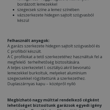
bordázott lemezekkel
szegecsek színe a lemez színében
vázszerkezete hidegen sajtolt szögvasból
készül
Felhasznált anyagok:
A garázs szerkezete hidegen sajtolt szögvasból és
C profilból készült.
A C profilokat a tető szerkezetéhez használtuk fel a
megfelelő terhelhetőség biztosítására.
A teljes szerkezetet I. osztályú akril bevonatú
lemezekkel burkoltuk, melyeket alumínium
szegecsekkel rögzítettünk a szerkezethez.
Duplaszárnyas kapu – középről nyíló
Megbízható nagy múlttal rendelkező cégként
lehetőséget biztosítunk garázsok egyedi igény