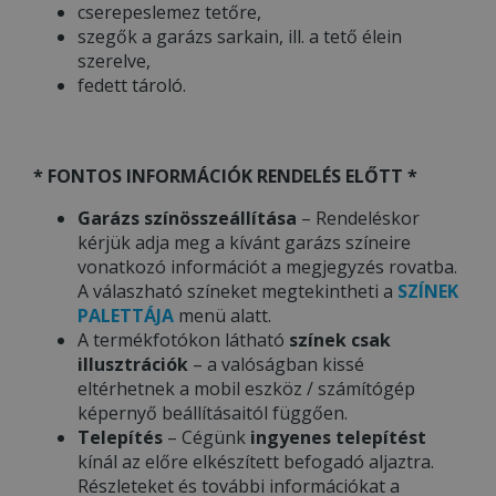
cserepeslemez tetőre,
szegők a garázs sarkain, ill. a tető élein
szerelve,
fedett tároló.
* FONTOS INFORMÁCIÓK RENDELÉS ELŐTT *
Garázs színösszeállítása
– Rendeléskor
kérjük adja meg a kívánt garázs színeire
vonatkozó információt a megjegyzés rovatba.
A válaszható színeket megtekintheti a
SZÍNEK
PALETTÁJA
menü alatt.
A termékfotókon látható
színek csak
illusztrációk
– a valóságban kissé
eltérhetnek a mobil eszköz / számítógép
képernyő beállításaitól függően.
Telepítés
– Cégünk
ingyenes telepítést
kínál az előre elkészített befogadó aljaztra.
Részleteket és további információkat a