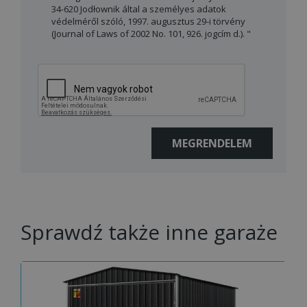
34-620 Jodłownik által a személyes adatok
védelméről szóló, 1997. augusztus 29-i törvény
(Journal of Laws of 2002 No. 101, 926. jogcím d.). "
Sprawdź także inne garaże