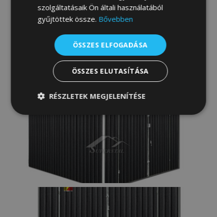
szolgáltatásaik Ön általi használatából
gyűjtöttek össze.
Bővebben
ÖSSZES ELFOGADÁSA
ÖSSZES ELUTASÍTÁSA
RÉSZLETEK MEGJELENÍTÉSE
Elengedhetetlenül
Teljesítmény
szükséges
Célzás
Funkcionalitás
Besorolatlan