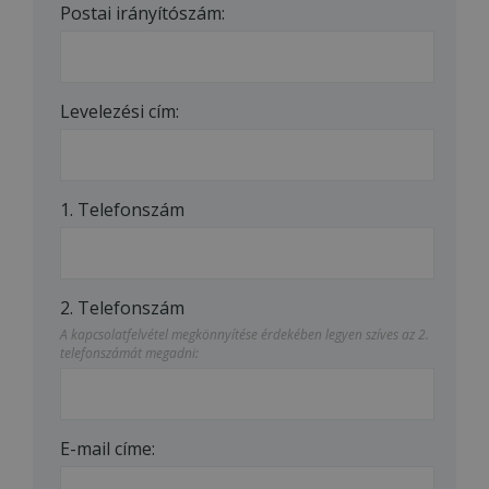
Postai irányítószám:
Levelezési cím:
1. Telefonszám
2. Telefonszám
A kapcsolatfelvétel megkönnyítése érdekében legyen szíves az 2.
telefonszámát megadni:
E-mail címe: