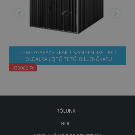
LEMEZGARÁZS GRAFIT SZÍNBEN 3X5 - KÉT
OLDALRA LEJTŐ TETŐ, BILLENŐKAPU
439000 Ft
RÓLUNK
BOLT