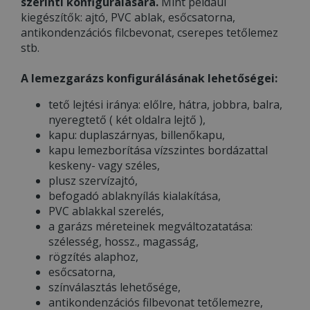
szerinti konfigurálására.
Mint például
kiegészítők: ajtó, PVC ablak, esőcsatorna,
antikondenzációs filcbevonat, cserepes tetőlemez
stb.
A lemezgarázs konfigurálásának lehetőségei:
tető lejtési iránya: előlre, hátra, jobbra, balra,
nyeregtető ( két oldalra lejtő ),
kapu: duplaszárnyas, billenőkapu,
kapu lemezborítása vízszintes bordázattal
keskeny- vagy széles,
plusz szervízajtó,
befogadó ablaknyílás kialakítása,
PVC ablakkal szerelés,
a garázs méreteinek megváltozatatása:
szélesség, hossz., magasság,
rögzítés alaphoz,
esőcsatorna,
színválasztás lehetősége,
antikondenzációs filbevonat tetőlemezre,