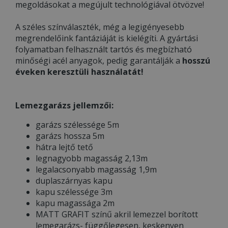
megoldásokat a megújult technológiával ötvözve!
A széles színválaszték, még a legigényesebb
megrendelőink fantáziáját is kielégíti. A gyártási
folyamatban felhasznált tartós és megbízható
minőségi acél anyagok, pedig garantálják a
hosszú
éveken keresztüli használatát!
Lemezgarázs jellemzői:
garázs szélessége 5m
garázs hossza 5m
hátra lejtő tető
legnagyobb magasság 2,13m
legalacsonyabb magasság 1,9m
duplaszárnyas kapu
kapu szélessége 3m
kapu magassága 2m
MATT GRAFIT színű akril lemezzel borított
lemegarázs- függőlegesen, keskenyen