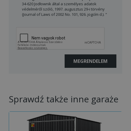
34-620 Jodłownik által a személyes adatok
védelméről szóló, 1997. augusztus 29-i törvény
(Journal of Laws of 2002 No. 101, 926. jogcím d.). "
Sprawdź także inne garaże