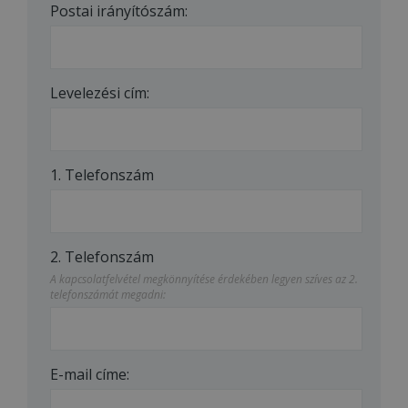
Postai irányítószám:
Levelezési cím:
1. Telefonszám
2. Telefonszám
A kapcsolatfelvétel megkönnyítése érdekében legyen szíves az 2.
telefonszámát megadni:
E-mail címe: