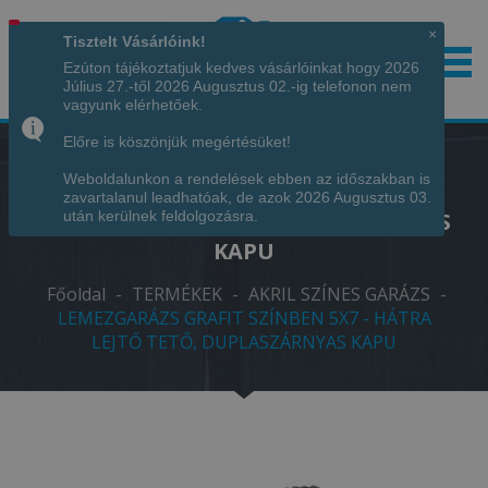
×
Tisztelt Vásárlóink!
Ezúton tájékoztatjuk kedves vásárlóinkat hogy 2026
Július 27.-től 2026 Augusztus 02.-ig telefonon nem
Hívjon minket!
+36 70 7342034
vagyunk elérhetőek.
Előre is köszönjük megértésüket!
Weboldalunkon a rendelések ebben az időszakban is
LEMEZGARÁZS GRAFIT SZÍNBEN 5X7 -
zavartalanul leadhatóak, de azok 2026 Augusztus 03.
HÁTRA LEJTŐ TETŐ, DUPLASZÁRNYAS
után kerülnek feldolgozásra.
KAPU
Főoldal
-
TERMÉKEK
-
AKRIL SZÍNES GARÁZS
-
LEMEZGARÁZS GRAFIT SZÍNBEN 5X7 - HÁTRA
LEJTŐ TETŐ, DUPLASZÁRNYAS KAPU