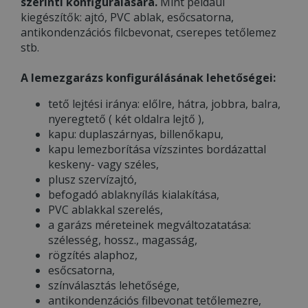
szerinti konfigurálására.
Mint például
kiegészítők: ajtó, PVC ablak, esőcsatorna,
antikondenzációs filcbevonat, cserepes tetőlemez
stb.
A lemezgarázs konfigurálásának lehetőségei:
tető lejtési iránya: előlre, hátra, jobbra, balra,
nyeregtető ( két oldalra lejtő ),
kapu: duplaszárnyas, billenőkapu,
kapu lemezborítása vízszintes bordázattal
keskeny- vagy széles,
plusz szervízajtó,
befogadó ablaknyílás kialakítása,
PVC ablakkal szerelés,
a garázs méreteinek megváltozatatása:
szélesség, hossz., magasság,
rögzítés alaphoz,
esőcsatorna,
színválasztás lehetősége,
antikondenzációs filbevonat tetőlemezre,