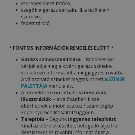
cserepeslemez tetőre,
szegők a garázs sarkain, ill. a tető élein
szerelve,
fedett tároló.
* FONTOS INFORMÁCIÓK RENDELÉS ELŐTT *
Garázs színösszeállítása
– Rendeléskor
kérjük adja meg a kívánt garázs színeire
vonatkozó információt a megjegyzés rovatba.
A válaszható színeket megtekintheti a
SZÍNEK
PALETTÁJA
menü alatt.
A termékfotókon látható
színek csak
illusztrációk
– a valóságban kissé
eltérhetnek a mobil eszköz / számítógép
képernyő beállításaitól függően.
Telepítés
– Cégünk
ingyenes telepítést
kínál az előre elkészített befogadó aljaztra.
Részleteket és további információkat a