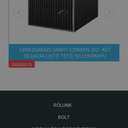
LEMEZGARÁZS GRAFIT SZÍNBEN 2X2 - KÉT
OLDALRA LEJTŐ TETŐ, BILLENŐKAPU
269000 Ft
RÓLUNK
BOLT