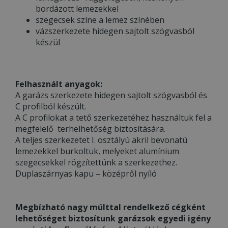
bordázott lemezekkel
szegecsek színe a lemez színében
vázszerkezete hidegen sajtolt szögvasból
készül
Felhasznált anyagok:
A garázs szerkezete hidegen sajtolt szögvasból és
C profilból készült.
A C profilokat a tető szerkezetéhez használtuk fel a
megfelelő terhelhetőség biztosítására.
A teljes szerkezetet I. osztályú akril bevonatú
lemezekkel burkoltuk, melyeket alumínium
szegecsekkel rögzítettünk a szerkezethez.
Duplaszárnyas kapu – középről nyíló
Megbízható nagy múlttal rendelkező cégként
lehetőséget biztosítunk garázsok egyedi igény