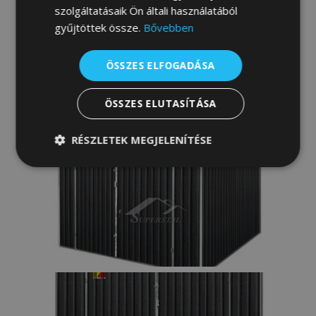
szolgáltatásaik Ön általi használatából
gyűjtöttek össze.
Bővebben
ÖSSZES ELFOGADÁSA
ÖSSZES ELUTASÍTÁSA
RÉSZLETEK MEGJELENÍTÉSE
Elengedhetetlenül
Teljesítmény
szükséges
Célzás
Funkcionalitás
Besorolatlan