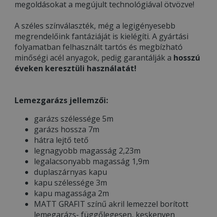
megoldásokat a megújult technológiával ötvözve!
A széles színválaszték, még a legigényesebb
megrendelőink fantáziáját is kielégíti. A gyártási
folyamatban felhasznált tartós és megbízható
minőségi acél anyagok, pedig garantálják a
hosszú
éveken keresztüli használatát!
Lemezgarázs jellemzői:
garázs szélessége 5m
garázs hossza 7m
hátra lejtő tető
legnagyobb magasság 2,23m
legalacsonyabb magasság 1,9m
duplaszárnyas kapu
kapu szélessége 3m
kapu magassága 2m
MATT GRAFIT színű akril lemezzel borított
lemegarázs- függőlegesen, keskenyen