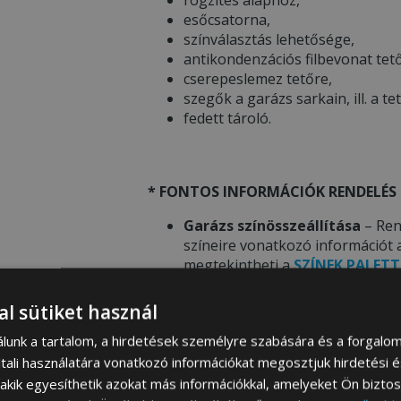
esőcsatorna,
színválasztás lehetősége,
antikondenzációs filbevonat tet
cserepeslemez tetőre,
szegők a garázs sarkain, ill. a te
fedett tároló.
* FONTOS INFORMÁCIÓK RENDELÉS 
Garázs színösszeállítása
– Ren
színeire vonatkozó információt 
megtekintheti a
SZÍNEK PALETT
A termékfotókon látható
színek
eltérhetnek a mobil eszköz / sz
al sütiket használ
Telepítés
– Cégünk
ingyenes t
álunk a tartalom, a hirdetések személyre szabására és a forgalo
aljaztra. Részleteket és további
tali használatára vonatkozó információkat megosztjuk hirdetési 
az
ALAP ELŐKÉSZÍTÉSE
menü ala
, akik egyesíthetik azokat más információkkal, amelyeket Ön bizto