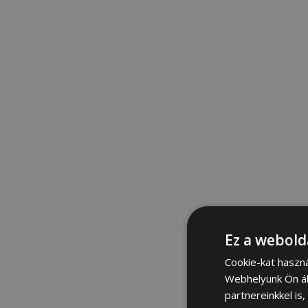
Ez a webold
Cookie-kat haszn
Webhelyünk Ön ál
partnereinkkel is