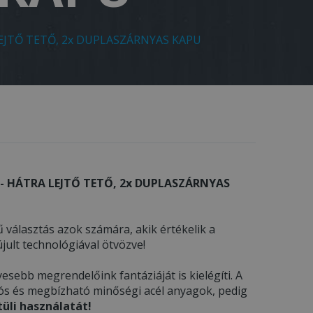
EJTŐ TETŐ, 2x DUPLASZÁRNYAS KAPU
 - HÁTRA LEJTŐ TETŐ, 2x DUPLASZÁRNYAS
 választás azok számára, akik értékelik a
ult technológiával ötvözve!
esebb megrendelőink fantáziáját is kielégíti. A
tós és megbízható minőségi acél anyagok, pedig
üli használatát!