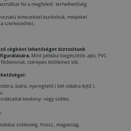
asználtuk fel a megfelelő terhelhetőség
l bevonatú lemezekkel burkoltuk, melyeket
 a szerkezethez.
ző cégként lehetőséget biztosítunk
figurálására.
Mint például kiegészítők: ajtó, PVC
filcbevonat, cserepes tetőlemez stb.
ehetőségei:
 jobbra, balra, nyeregtető ( két oldalra lejtő ),
u,
ordázattal keskeny- vagy széles,
,
atása: szélesség, hossz., magasság,