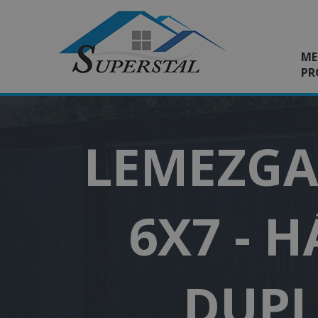
ME
PR
LEMEZGA
6X7 - H
DUPL