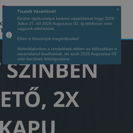
Hívjon minket!
+36 70 7342034
×
Tisztelt Vásárlóink!
Ezúton tájékoztatjuk kedves vásárlóinkat hogy 2026
K
KÉPGALÉRIA
INFÓ
ELÉRHETŐSÉG
Július 27.-től 2026 Augusztus 02.-ig telefonon nem
vagyunk elérhetőek.
TÁJA
Előre is köszönjük megértésüket!
Weboldalunkon a rendelések ebben az időszakban is
zavartalanul leadhatóak, de azok 2026 Augusztus 03.
 SZÍNBEN
után kerülnek feldolgozásra.
TETŐ, 2X
 KAPU