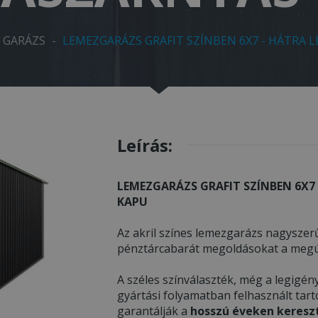
S GARÁZS
-
LEMEZGARÁZS GRAFIT SZÍNBEN 6X7 - HÁTRA L
Leírás:
LEMEZGARÁZS GRAFIT SZÍNBEN 6X7
KAPU
Az akril színes lemezgarázs nagyszerű
pénztárcabarát megoldásokat a megúj
A széles színválaszték, még a legigény
gyártási folyamatban felhasznált tar
garantálják a
hosszú éveken kereszt