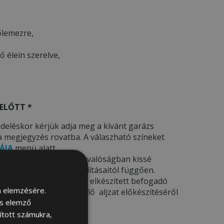
őlemezre,
tő élein szerelve,
ELŐTT *
deléskor kérjük adja meg a kívánt garázs
a megjegyzés rovatba. A válaszható színeket
ÁJA
menü alatt.
 csak illusztrációk
– a valóságban kissé
ámítógép képernyő beállításaitól függően.
elepítést
kínál az előre elkészített befogadó
m elemzésére.
 információkat a megfelelő aljzat előkészítéséről
és elemző
tt tájékozódhat.
sított számukra,