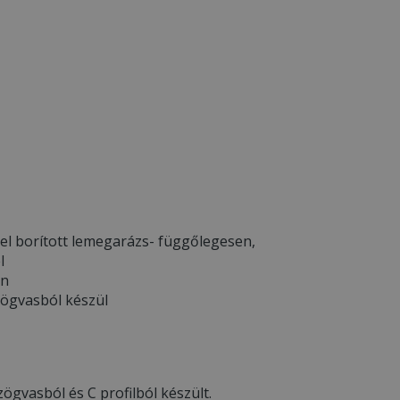
el borított lemegarázs- függőlegesen,
l
en
zögvasból készül
ögvasból és C profilból készült.