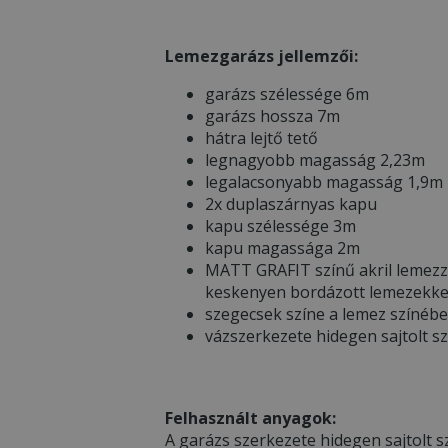
Lemezgarázs jellemzői:
garázs szélessége 6m
garázs hossza 7m
hátra lejtő tető
legnagyobb magasság 2,23m
legalacsonyabb magasság 1,9m
2x duplaszárnyas kapu
kapu szélessége 3m
kapu magassága 2m
MATT GRAFIT színű akril lemezz
keskenyen bordázott lemezekke
szegecsek színe a lemez színéb
vázszerkezete hidegen sajtolt s
Felhasznált anyagok:
A garázs szerkezete hidegen sajtolt sz