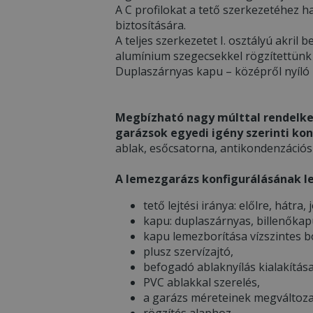
A C profilokat a tető szerkezetéhez h
biztosítására.
A teljes szerkezetet I. osztályú akri
alumínium szegecsekkel rögzítettünk
Duplaszárnyas kapu – középről nyíló
Megbízható nagy múlttal rendelke
garázsok egyedi igény szerinti kon
ablak, esőcsatorna, antikondenzációs 
A lemezgarázs konfigurálásának l
tető lejtési iránya: előlre, hátra,
kapu: duplaszárnyas, billenőkap
kapu lemezborítása vízszintes b
plusz szervízajtó,
befogadó ablaknyílás kialakítása
PVC ablakkal szerelés,
a garázs méreteinek megváltozat
rögzítés alaphoz,