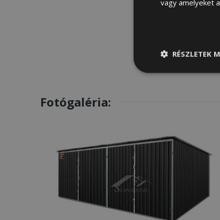
vagy amelyeket a 
RÉSZLETEK M
Elengedhetetle
szükséges
Fotógaléria: