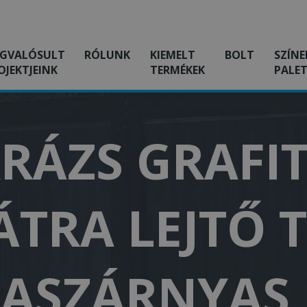
GVALÓSULT
RÓLUNK
KIEMELT
BOLT
SZÍNE
OJEKTJEINK
TERMÉKEK
PALET
RÁZS GRAFIT
ÁTRA LEJTŐ 
ASZÁRNYAS