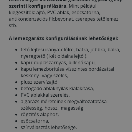
szerinti konfigurálására.
Mint például
kiegészítők: ajtó, PVC ablak, esőcsatorna,
antikondenzációs filcbevonat, cserepes tetőlemez
stb.
A lemezgarázs konfigurálásának lehetőségei:
tető lejtési iránya: előlre, hátra, jobbra, balra,
nyeregtető ( két oldalra lejtő ),
kapu: duplaszárnyas, billenőkapu,
kapu lemezborítása vízszintes bordázattal
keskeny- vagy széles,
plusz szervízajtó,
befogadó ablaknyílás kialakítása,
PVC ablakkal szerelés,
a garázs méreteinek megváltozatatása:
szélesség, hossz., magasság,
rögzítés alaphoz,
esőcsatorna,
színválasztás lehetősége,