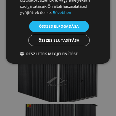
szolgáltatásaik Ön általi használatából
gyűjtöttek össze.
Bővebben
ÖSSZES ELFOGADÁSA
ÖSSZES ELUTASÍTÁSA
RÉSZLETEK MEGJELENÍTÉSE
Elengedhetetlenül
Teljesítmény
szükséges
Célzás
Funkcionalitás
Besorolatlan