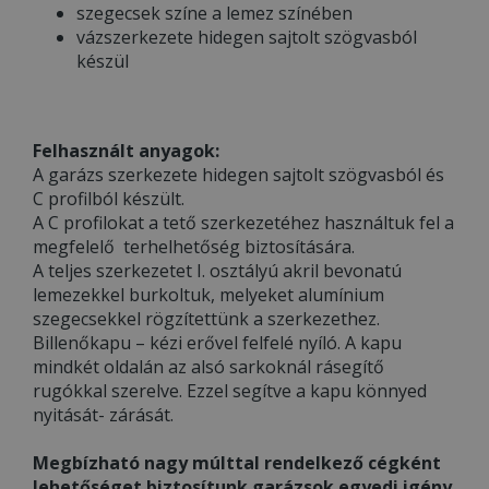
szegecsek színe a lemez színében
vázszerkezete hidegen sajtolt szögvasból
készül
Felhasznált anyagok:
A garázs szerkezete hidegen sajtolt szögvasból és
C profilból készült.
A C profilokat a tető szerkezetéhez használtuk fel a
megfelelő terhelhetőség biztosítására.
A teljes szerkezetet I. osztályú akril bevonatú
lemezekkel burkoltuk, melyeket alumínium
szegecsekkel rögzítettünk a szerkezethez.
Billenőkapu – kézi erővel felfelé nyíló. A kapu
mindkét oldalán az alsó sarkoknál rásegítő
rugókkal szerelve. Ezzel segítve a kapu könnyed
nyitását- zárását.
Megbízható nagy múlttal rendelkező cégként
lehetőséget biztosítunk garázsok egyedi igény