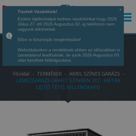
×
Tisztelt Vásárlóink!
Ezúton tájékoztatjuk kedves vásárlóinkat hogy 2026
Július 27.-től 2026 Augusztus 02.-ig telefonon nem
Hívjon minket!
+36 70 7342034
vagyunk elérhetőek.
Előre is köszönjük megértésüket!
Weboldalunkon a rendelések ebben az időszakban is
LEMEZGARÁZS GRAFIT SZÍNBEN 2X7 -
zavartalanul leadhatóak, de azok 2026 Augusztus 03.
HÁTRA LEJTŐ TETŐ, BILLENŐKAPU
után kerülnek feldolgozásra.
Főoldal
-
TERMÉKEK
-
AKRIL SZÍNES GARÁZS
-
LEMEZGARÁZS GRAFIT SZÍNBEN 2X7 - HÁTRA
LEJTŐ TETŐ, BILLENŐKAPU