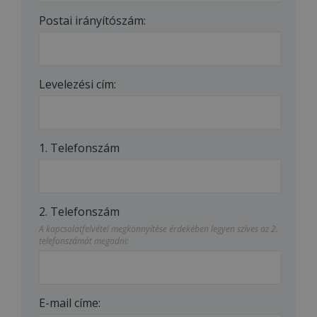
Postai irányítószám:
Levelezési cím:
1. Telefonszám
2. Telefonszám
A kapcsolatfelvétel megkönnyítése érdekében legyen szíves az 2.
telefonszámát megadni:
E-mail címe: