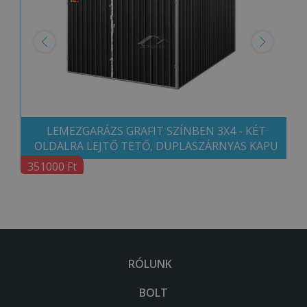
LEMEZGARÁZS GRAFIT SZÍNBEN 3X4 - KÉT
OLDALRA LEJTŐ TETŐ, DUPLASZÁRNYAS KAPU
351000 Ft
RÓLUNK
BOLT