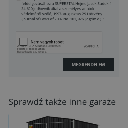
feldolgozásához a SUPERSTAL Hejmo Jacek Sadek-1
34-620 Jodłownik által a személyes adatok
védelméről szóló, 1997. augusztus 29-i törvény
(Journal of Laws of 2002 No. 101, 926. jogcím d.). "
Sprawdź także inne garaże