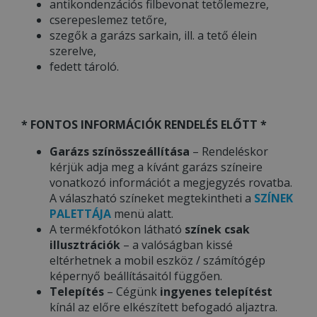
antikondenzációs filbevonat tetőlemezre,
cserepeslemez tetőre,
szegők a garázs sarkain, ill. a tető élein
szerelve,
fedett tároló.
* FONTOS INFORMÁCIÓK RENDELÉS ELŐTT *
Garázs színösszeállítása
– Rendeléskor
kérjük adja meg a kívánt garázs színeire
vonatkozó információt a megjegyzés rovatba.
A válaszható színeket megtekintheti a
SZÍNEK
PALETTÁJA
menü alatt.
A termékfotókon látható
színek csak
illusztrációk
– a valóságban kissé
eltérhetnek a mobil eszköz / számítógép
képernyő beállításaitól függően.
Telepítés
– Cégünk
ingyenes telepítést
kínál az előre elkészített befogadó aljaztra.