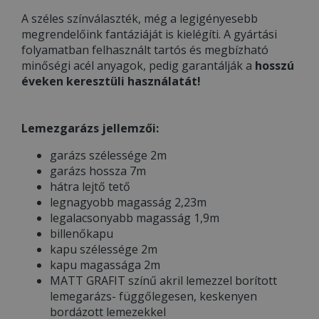
A széles színválaszték, még a legigényesebb
megrendelőink fantáziáját is kielégíti. A gyártási
folyamatban felhasznált tartós és megbízható
minőségi acél anyagok, pedig garantálják a
hosszú
éveken keresztüli használatát!
Lemezgarázs jellemzői:
garázs szélessége 2m
garázs hossza 7m
hátra lejtő tető
legnagyobb magasság 2,23m
legalacsonyabb magasság 1,9m
billenőkapu
kapu szélessége 2m
kapu magassága 2m
MATT GRAFIT színű akril lemezzel borított
lemegarázs- függőlegesen, keskenyen
bordázott lemezekkel