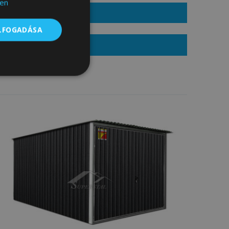
en
s ár: 459000 Ft
ELFOGADÁSA
EGRENDELEM
Besorolatlan