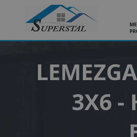
ME
PR
LEMEZGA
3X6 -