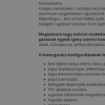
biztosítására.
A teljes szerkezetet I. osztályú akri
alumínium szegecsekkel rögzítettünk
Billenőkapu – kézi erővel felfelé nyíl
rásegítő rugókkal szerelve. Ezzel seg
Megbízható nagy múlttal rendelke
garázsok egyedi igény szerinti kon
ablak, esőcsatorna, antikondenzációs 
A lemezgarázs konfigurálásának l
tető lejtési iránya: előlre, hátra,
kapu: duplaszárnyas, billenőkap
kapu lemezborítása vízszintes b
plusz szervízajtó,
befogadó ablaknyílás kialakítása
PVC ablakkal szerelés,
a garázs méreteinek megváltozat
rögzítés alaphoz,
esőcsatorna,