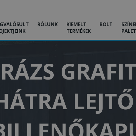
GVALÓSULT
RÓLUNK
KIEMELT
BOLT
SZÍNE
OJEKTJEINK
TERMÉKEK
PALET
RÁZS GRAFIT
 HÁTRA LEJTŐ
BILLENŐKAP