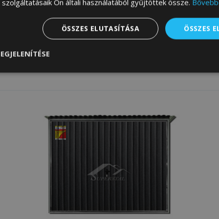
szolgáltatásaik Ön általi használatából gyűjtöttek össze.
Bővebb
Aktuáli
ÖSSZES ELUTASÍTÁSA
ÖSSZES 
M
EGJELENÍTÉSE
nül
Teljesítmény
Célzás
Funkcionalitás