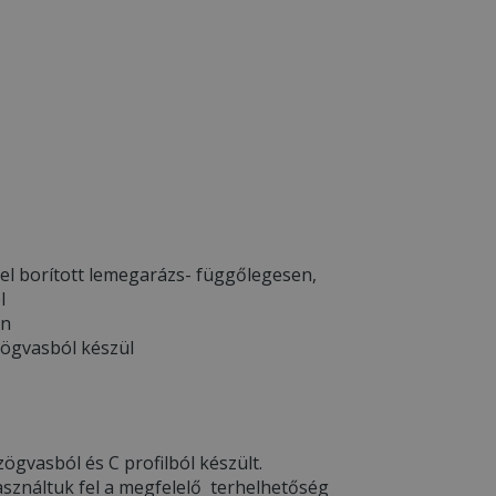
el borított lemegarázs- függőlegesen,
l
en
zögvasból készül
ögvasból és C profilból készült.
asználtuk fel a megfelelő terhelhetőség