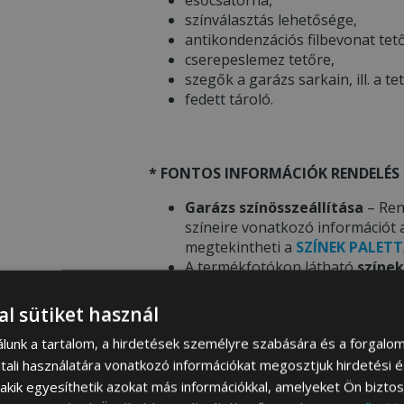
színválasztás lehetősége,
antikondenzációs filbevonat tet
cserepeslemez tetőre,
szegők a garázs sarkain, ill. a te
fedett tároló.
* FONTOS INFORMÁCIÓK RENDELÉS 
Garázs színösszeállítása
– Ren
színeire vonatkozó információt 
megtekintheti a
SZÍNEK PALETT
A termékfotókon látható
színek
eltérhetnek a mobil eszköz / sz
Telepítés
– Cégünk
ingyenes t
al sütiket használ
aljaztra. Részleteket és további
álunk a tartalom, a hirdetések személyre szabására és a forgalo
az
ALAP ELŐKÉSZÍTÉSE
menü ala
tali használatára vonatkozó információkat megosztjuk hirdetési 
, akik egyesíthetik azokat más információkkal, amelyeket Ön bizto