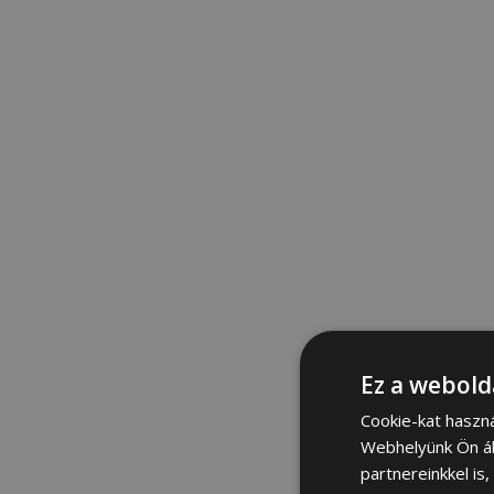
Ez a webold
Cookie-kat haszn
Webhelyünk Ön ál
partnereinkkel is