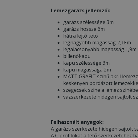
Lemezgarázs jellemzői:
garázs szélessége 3m
garázs hossza 6m
hátra lejtő tető
legnagyobb magasság 2,18m
legalacsonyabb magasság 1,9m
billenőkapu
kapu szélessége 3m
kapu magassága 2m
MATT GRAFIT színű akril lemezz
keskenyen bordázott lemezekke
szegecsek színe a lemez színéb
vázszerkezete hidegen sajtolt s
Felhasznált anyagok:
A garázs szerkezete hidegen sajtolt sz
A C profilokat a tető szerkezetéhez h