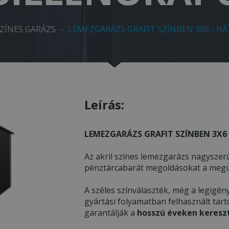
SZÍNES GARÁZS
-
LEMEZGARÁZS GRAFIT SZÍNBEN 3X6 - HÁ
Leírás:
LEMEZGARÁZS GRAFIT SZÍNBEN 3X6 
Az akril színes lemezgarázs nagyszerű
pénztárcabarát megoldásokat a megúj
A széles színválaszték, még a legigény
gyártási folyamatban felhasznált tar
garantálják a
hosszú éveken kereszt