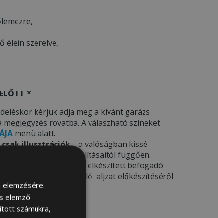
őlemezre,
tő élein szerelve,
ELŐTT *
deléskor kérjük adja meg a kívánt garázs
a megjegyzés rovatba. A válaszható színeket
ÁJA
menü alatt.
 csak illusztrációk
– a valóságban kissé
ámítógép képernyő beállításaitól függően.
elepítést
kínál az előre elkészített befogadó
 információkat a megfelelő aljzat előkészítéséről
m elemzésére.
tt tájékozódhat.
és elemző
sított számukra,