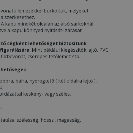
l bevonatú lemezekkel burkoltuk, melyeket
 a szerkezethez.
ó. A kapu mindkét oldalán az alsó sarkoknál
ítve a kapu könnyed nyitását- zárását.
ző cégként lehetőséget biztosítunk
figurálására.
Mint például kiegészítők: ajtó, PVC
filcbevonat, cserepes tetőlemez stb.
ehetőségei:
 jobbra, balra, nyeregtető ( két oldalra lejtő ),
u,
ordázattal keskeny- vagy széles,
,
atása: szélesség, hossz., magasság,