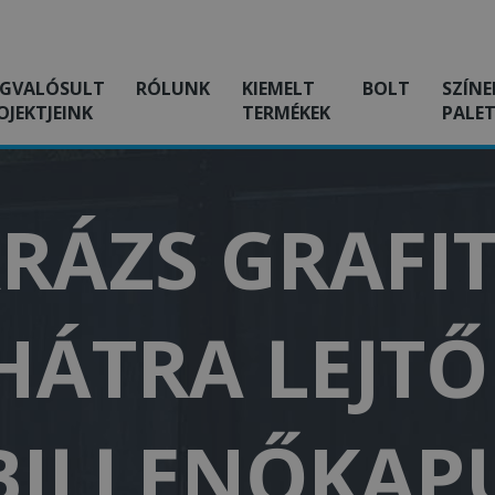
GVALÓSULT
RÓLUNK
KIEMELT
BOLT
SZÍNE
OJEKTJEINK
TERMÉKEK
PALET
RÁZS GRAFIT
 HÁTRA LEJTŐ
BILLENŐKAP