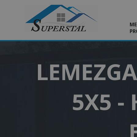
ME
PR
LEMEZGA
5X5 -