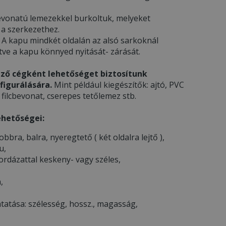
l bevonatú lemezekkel burkoltuk, melyeket
 a szerkezethez.
ó. A kapu mindkét oldalán az alsó sarkoknál
ítve a kapu könnyed nyitását- zárását.
ző cégként lehetőséget biztosítunk
figurálására.
Mint például kiegészítők: ajtó, PVC
filcbevonat, cserepes tetőlemez stb.
ehetőségei:
 jobbra, balra, nyeregtető ( két oldalra lejtő ),
u,
ordázattal keskeny- vagy széles,
,
atása: szélesség, hossz., magasság,