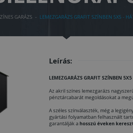
SZÍNES GARÁZS
-
LEMEZGARÁZS GRAFIT SZÍNBEN 5X5 - HÁ
Leírás:
LEMEZGARÁZS GRAFIT SZÍNBEN 5X5 
Az akril színes lemezgarázs nagyszerű
pénztárcabarát megoldásokat a megúj
A széles színválaszték, még a legigény
gyártási folyamatban felhasznált tar
garantálják a
hosszú éveken kereszt