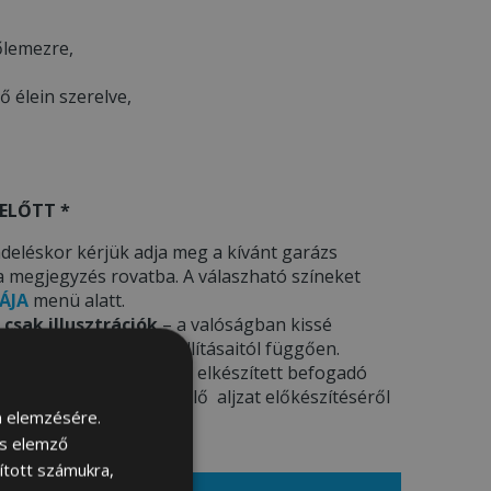
őlemezre,
tő élein szerelve,
ELŐTT *
deléskor kérjük adja meg a kívánt garázs
a megjegyzés rovatba. A válaszható színeket
ÁJA
menü alatt.
 csak illusztrációk
– a valóságban kissé
ámítógép képernyő beállításaitól függően.
elepítést
kínál az előre elkészített befogadó
 információkat a megfelelő aljzat előkészítéséről
m elemzésére.
tt tájékozódhat.
és elemző
sított számukra,