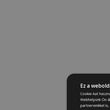
Ez a webold
Cookie-kat haszn
Webhelyünk Ön ál
partnereinkkel is