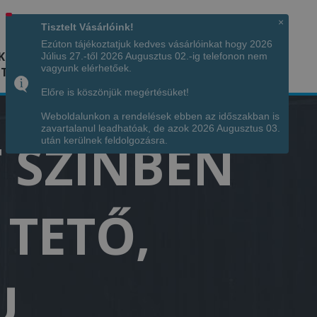
Hívjon minket!
+36 70 7342034
×
Tisztelt Vásárlóink!
Ezúton tájékoztatjuk kedves vásárlóinkat hogy 2026
K
KÉPGALÉRIA
INFÓ
ELÉRHETŐSÉG
Július 27.-től 2026 Augusztus 02.-ig telefonon nem
vagyunk elérhetőek.
TÁJA
Előre is köszönjük megértésüket!
Weboldalunkon a rendelések ebben az időszakban is
zavartalanul leadhatóak, de azok 2026 Augusztus 03.
 SZÍNBEN
után kerülnek feldolgozásra.
 TETŐ,
U