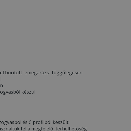
el borított lemegarázs- függőlegesen,
l
en
zögvasból készül
ögvasból és C profilból készült.
asználtuk fel a megfelelő terhelhetőség