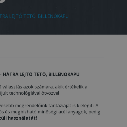
TRA LEJTŐ TETŐ, BILLENŐKAPU
- HÁTRA LEJTŐ TETŐ, BILLENŐKAPU
 választás azok számára, akik értékelik a
ult technológiával ötvözve!
esebb megrendelőink fantáziáját is kielégíti. A
tós és megbízható minőségi acél anyagok, pedig
üli használatát!