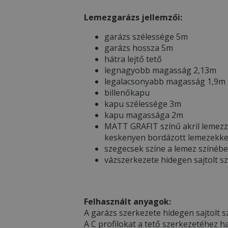
Lemezgarázs jellemzői:
garázs szélessége 5m
garázs hossza 5m
hátra lejtő tető
legnagyobb magasság 2,13m
legalacsonyabb magasság 1,9m
billenőkapu
kapu szélessége 3m
kapu magassága 2m
MATT GRAFIT színű akril lemezz
keskenyen bordázott lemezekke
szegecsek színe a lemez színéb
vázszerkezete hidegen sajtolt s
Felhasznált anyagok:
A garázs szerkezete hidegen sajtolt sz
A C profilokat a tető szerkezetéhez h