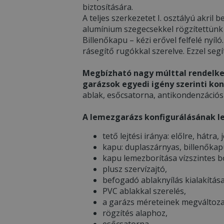
biztosítására.
A teljes szerkezetet I. osztályú akri
alumínium szegecsekkel rögzítettünk
Billenőkapu – kézi erővel felfelé nyíl
rásegítő rugókkal szerelve. Ezzel seg
Megbízható nagy múlttal rendelke
garázsok egyedi igény szerinti kon
ablak, esőcsatorna, antikondenzációs 
A lemezgarázs konfigurálásának l
tető lejtési iránya: előlre, hátra,
kapu: duplaszárnyas, billenőkap
kapu lemezborítása vízszintes b
plusz szervízajtó,
befogadó ablaknyílás kialakítása
PVC ablakkal szerelés,
a garázs méreteinek megváltozat
rögzítés alaphoz,
esőcsatorna,