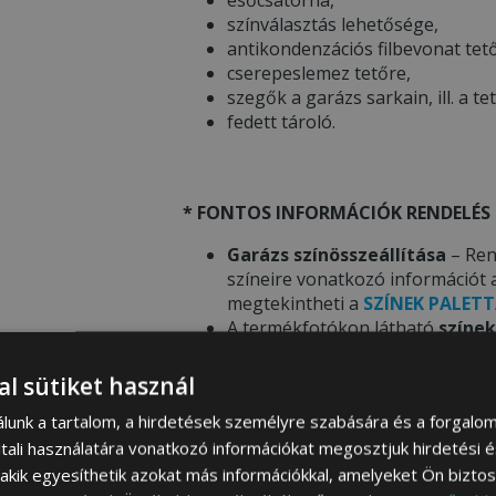
színválasztás lehetősége,
antikondenzációs filbevonat tet
cserepeslemez tetőre,
szegők a garázs sarkain, ill. a te
fedett tároló.
* FONTOS INFORMÁCIÓK RENDELÉS 
Garázs színösszeállítása
– Ren
színeire vonatkozó információt 
megtekintheti a
SZÍNEK PALETT
A termékfotókon látható
színek
eltérhetnek a mobil eszköz / sz
Telepítés
– Cégünk
ingyenes t
al sütiket használ
aljaztra. Részleteket és további
álunk a tartalom, a hirdetések személyre szabására és a forgalo
az
ALAP ELŐKÉSZÍTÉSE
menü ala
tali használatára vonatkozó információkat megosztjuk hirdetési 
, akik egyesíthetik azokat más információkkal, amelyeket Ön bizto