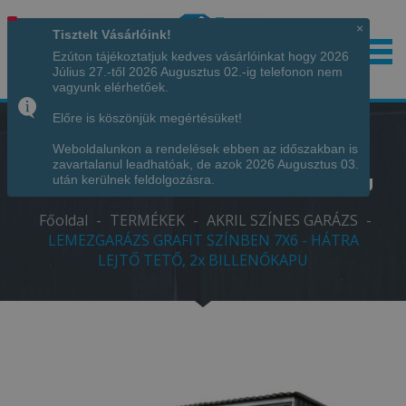
×
Tisztelt Vásárlóink!
Ezúton tájékoztatjuk kedves vásárlóinkat hogy 2026
Július 27.-től 2026 Augusztus 02.-ig telefonon nem
Hívjon minket!
+36 70 7342034
vagyunk elérhetőek.
Előre is köszönjük megértésüket!
Weboldalunkon a rendelések ebben az időszakban is
LEMEZGARÁZS GRAFIT SZÍNBEN 7X6 -
zavartalanul leadhatóak, de azok 2026 Augusztus 03.
HÁTRA LEJTŐ TETŐ, 2X BILLENŐKAPU
után kerülnek feldolgozásra.
Főoldal
-
TERMÉKEK
-
AKRIL SZÍNES GARÁZS
-
LEMEZGARÁZS GRAFIT SZÍNBEN 7X6 - HÁTRA
LEJTŐ TETŐ, 2x BILLENŐKAPU