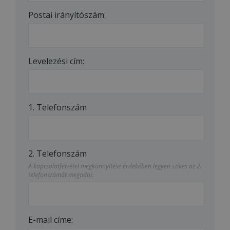
Postai irányítószám:
Levelezési cím:
1. Telefonszám
2. Telefonszám
A kapcsolatfelvétel megkönnyítése érdekében legyen szíves az 2.
telefonszámát megadni:
E-mail címe: