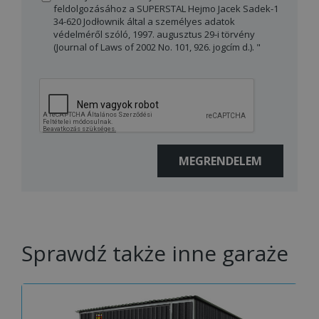
feldolgozásához a SUPERSTAL Hejmo Jacek Sadek-1
34-620 Jodłownik által a személyes adatok
védelméről szóló, 1997. augusztus 29-i törvény
(Journal of Laws of 2002 No. 101, 926. jogcím d.). "
Sprawdź także inne garaże