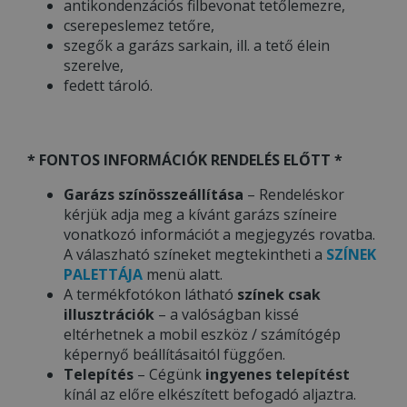
antikondenzációs filbevonat tetőlemezre,
cserepeslemez tetőre,
szegők a garázs sarkain, ill. a tető élein
szerelve,
fedett tároló.
* FONTOS INFORMÁCIÓK RENDELÉS ELŐTT *
Garázs színösszeállítása
– Rendeléskor
kérjük adja meg a kívánt garázs színeire
vonatkozó információt a megjegyzés rovatba.
A válaszható színeket megtekintheti a
SZÍNEK
PALETTÁJA
menü alatt.
A termékfotókon látható
színek csak
illusztrációk
– a valóságban kissé
eltérhetnek a mobil eszköz / számítógép
képernyő beállításaitól függően.
Telepítés
– Cégünk
ingyenes telepítést
kínál az előre elkészített befogadó aljaztra.