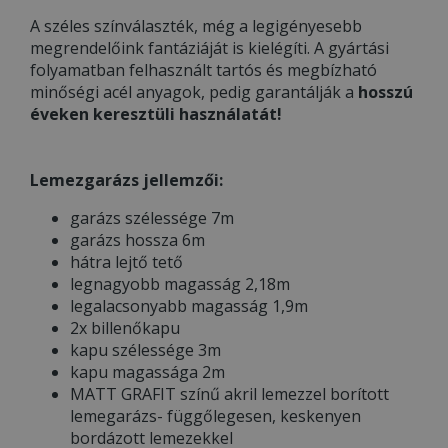
A széles színválaszték, még a legigényesebb
megrendelőink fantáziáját is kielégíti. A gyártási
folyamatban felhasznált tartós és megbízható
minőségi acél anyagok, pedig garantálják a
hosszú
éveken keresztüli használatát!
Lemezgarázs jellemzői:
garázs szélessége 7m
garázs hossza 6m
hátra lejtő tető
legnagyobb magasság 2,18m
legalacsonyabb magasság 1,9m
2x billenőkapu
kapu szélessége 3m
kapu magassága 2m
MATT GRAFIT színű akril lemezzel borított
lemegarázs- függőlegesen, keskenyen
bordázott lemezekkel