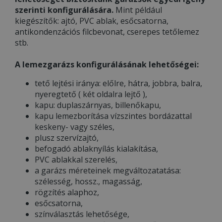
szerinti konfigurálására.
Mint például
kiegészítők: ajtó, PVC ablak, esőcsatorna,
antikondenzációs filcbevonat, cserepes tetőlemez
stb.
A lemezgarázs konfigurálásának lehetőségei:
tető lejtési iránya: előlre, hátra, jobbra, balra,
nyeregtető ( két oldalra lejtő ),
kapu: duplaszárnyas, billenőkapu,
kapu lemezborítása vízszintes bordázattal
keskeny- vagy széles,
plusz szervízajtó,
befogadó ablaknyílás kialakítása,
PVC ablakkal szerelés,
a garázs méreteinek megváltozatatása:
szélesség, hossz., magasság,
rögzítés alaphoz,
esőcsatorna,
színválasztás lehetősége,