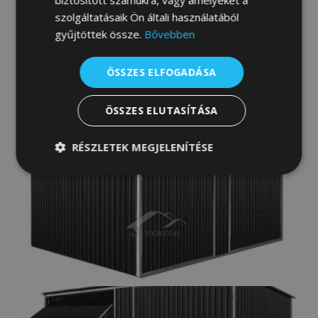
szolgáltatásaik Ön általi használatából
gyűjtöttek össze.
Bővebben
ÖSSZES ELFOGADÁSA
ÖSSZES ELUTASÍTÁSA
RÉSZLETEK MEGJELENÍTÉSE
Elengedhetetlenül
Teljesítmény
szükséges
Célzás
Funkcionalitás
Besorolatlan