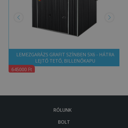
LEMEZGARÁZS GRAFIT SZÍNBEN 5X6 - HÁTRA
LEJTŐ TETŐ, BILLENŐKAPU
645000 Ft
RÓLUNK
BOLT