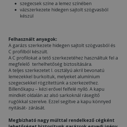
szegecsek színe a lemez színében
vázszerkezete hidegen sajtolt szögvasból
készül
Felhasznált anyagok:
A garázs szerkezete hidegen sajtolt szögvasból és
C profilból készült.
A C profilokat a tető szerkezetéhez használtuk fel a
megfelelő terhelhetőség biztosítására.
A teljes szerkezetet I. osztályú akril bevonatú
lemezekkel burkoltuk, melyeket alumínium
szegecsekkel rögzítettünk a szerkezethez.
Billenőkapu – kézi erővel felfelé nyíló. A kapu
mindkét oldalán az alsó sarkoknál rásegítő
rugókkal szerelve. Ezzel segítve a kapu könnyed
nyitását- zárását.
Megbízható nagy múlttal rendelkező cégként
lehetőséget biztosítunk garázsok egyedi igény