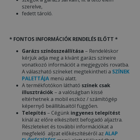
szerelve,
fedett tároló.
* FONTOS INFORMÁCIÓK RENDELÉS ELŐTT *
Garázs színösszeállítása
– Rendeléskor
kérjük adja meg a kívánt garázs színeire
vonatkozó információt a megjegyzés rovatba.
A válaszható színeket megtekintheti a
SZÍNEK
PALETTÁJA
menü alatt.
A termékfotókon látható
színek csak
illusztrációk
– a valóságban kissé
eltérhetnek a mobil eszköz / számítógép
képernyő beállításaitól függően.
Telepítés
– Cégünk
ingyenes telepítést
kínál az előre elkészített befogadó aljaztra.
Részleteket és további információkat a
megfelelő aljzat előkészítéséről az
ALAP