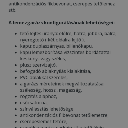
antikondenzációs filcbevonat, cserepes tetőlemez
stb.
A lemezgarázs konfigurálásának lehetőségei:
tető lejtési iránya: előlre, hátra, jobbra, balra,
nyeregtető ( két oldalra lejtő ),
kapu: duplaszárnyas, billenőkapu,
kapu lemezborítása vízszintes bordázattal
keskeny- vagy széles,
plusz szervízajtó,
befogadó ablaknyílás kialakítása,
PVC ablakkal szerelés,
a garázs méreteinek megváltozatatása:
szélesség, hossz., magasság,
rögzítés alaphoz,
esőcsatorna,
színválasztás lehetősége,
antikondenzációs filbevonat tetőlemezre,
cserepeslemez tetőre,
szegők a garázs sarkain, ill. a tető élein