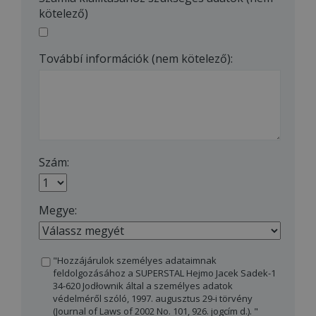
kötelező)
Továbbí információk (nem kötelező):
Szám:
Megye:
"Hozzájárulok személyes adataimnak
feldolgozásához a SUPERSTAL Hejmo Jacek Sadek-1
34-620 Jodłownik által a személyes adatok
védelméről szóló, 1997. augusztus 29-i törvény
(Journal of Laws of 2002 No. 101, 926. jogcím d.). "