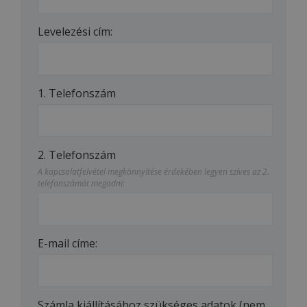
Levelezési cím:
1. Telefonszám
2. Telefonszám
A kapcsolatfelvétel megkönnyítése érdekében legyen szíves az 2.
telefonszámát megadni:
E-mail címe:
Számla kiállításához szükséges adatok (nem