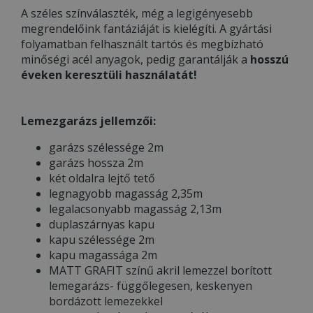
A széles színválaszték, még a legigényesebb
megrendelőink fantáziáját is kielégíti. A gyártási
folyamatban felhasznált tartós és megbízható
minőségi acél anyagok, pedig garantálják a
hosszú
éveken keresztüli használatát!
Lemezgarázs jellemzői:
garázs szélessége 2m
garázs hossza 2m
két oldalra lejtő tető
legnagyobb magasság 2,35m
legalacsonyabb magasság 2,13m
duplaszárnyas kapu
kapu szélessége 2m
kapu magassága 2m
MATT GRAFIT színű akril lemezzel borított
lemegarázs- függőlegesen, keskenyen
bordázott lemezekkel