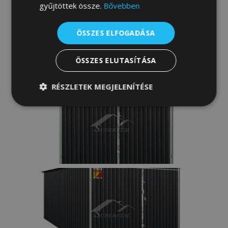
gyűjtöttek össze.
Bővebben
ÖSSZES ELFOGADÁSA
ÖSSZES ELUTASÍTÁSA
RÉSZLETEK MEGJELENÍTÉSE
Elengedhetetlenül
Teljesítmény
szükséges
Célzás
Funkcionalitás
Besorolatlan