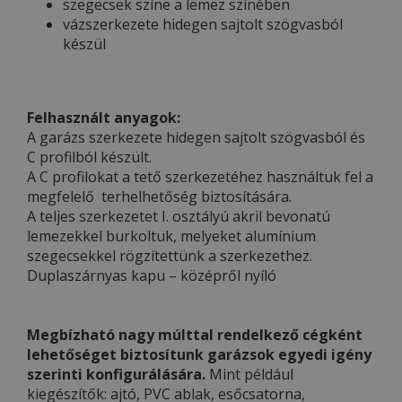
szegecsek színe a lemez színében
vázszerkezete hidegen sajtolt szögvasból
készül
Felhasznált anyagok:
A garázs szerkezete hidegen sajtolt szögvasból és
C profilból készült.
A C profilokat a tető szerkezetéhez használtuk fel a
megfelelő terhelhetőség biztosítására.
A teljes szerkezetet I. osztályú akril bevonatú
lemezekkel burkoltuk, melyeket alumínium
szegecsekkel rögzítettünk a szerkezethez.
Duplaszárnyas kapu – középről nyíló
Megbízható nagy múlttal rendelkező cégként
lehetőséget biztosítunk garázsok egyedi igény
szerinti konfigurálására.
Mint például
kiegészítők: ajtó, PVC ablak, esőcsatorna,