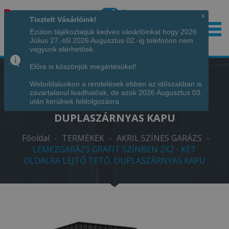
×
Tisztelt Vásárlóink!
Ezúton tájékoztatjuk kedves vásárlóinkat hogy 2026
Július 27.-től 2026 Augusztus 02.-ig telefonon nem
Hívjon minket!
+36 70 7342034
vagyunk elérhetőek.
Előre is köszönjük megértésüket!
Weboldalunkon a rendelések ebben az időszakban is
LEMEZGARÁZS GRAFIT SZÍNBEN 2X2 -
zavartalanul leadhatóak, de azok 2026 Augusztus 03.
KÉT OLDALRA LEJTŐ TETŐ,
után kerülnek feldolgozásra.
DUPLASZÁRNYAS KAPU
Főoldal
-
TERMÉKEK
-
AKRIL SZÍNES GARÁZS
-
LEMEZGARÁZS GRAFIT SZÍNBEN 2X2 - KÉT
OLDALRA LEJTŐ TETŐ, DUPLASZÁRNYAS KAPU