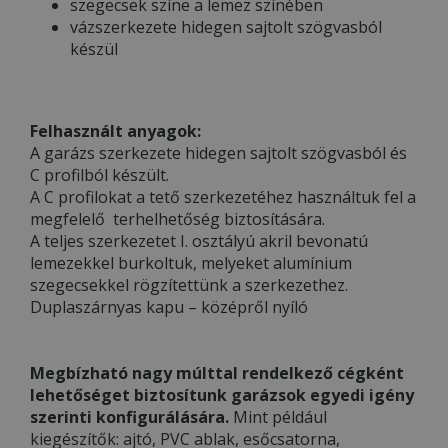
szegecsek színe a lemez színében
vázszerkezete hidegen sajtolt szögvasból
készül
Felhasznált anyagok:
A garázs szerkezete hidegen sajtolt szögvasból és
C profilból készült.
A C profilokat a tető szerkezetéhez használtuk fel a
megfelelő terhelhetőség biztosítására.
A teljes szerkezetet I. osztályú akril bevonatú
lemezekkel burkoltuk, melyeket alumínium
szegecsekkel rögzítettünk a szerkezethez.
Duplaszárnyas kapu – középről nyíló
Megbízható nagy múlttal rendelkező cégként
lehetőséget biztosítunk garázsok egyedi igény
szerinti konfigurálására.
Mint például
kiegészítők: ajtó, PVC ablak, esőcsatorna,