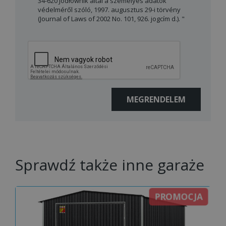
34-620 Jodłownik által a személyes adatok
védelméről szóló, 1997. augusztus 29-i törvény
(Journal of Laws of 2002 No. 101, 926. jogcím d.). "
Sprawdź także inne garaże
PROMOCJA