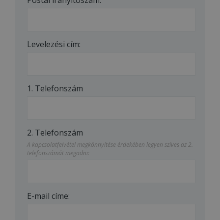
Levelezési cím:
1. Telefonszám
2. Telefonszám
A kapcsolatfelvétel megkönnyítése érdekében legyen szíves az 2.
telefonszámát megadni:
E-mail címe: