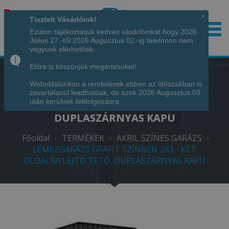
×
Tisztelt Vásárlóink!
Ezúton tájékoztatjuk kedves vásárlóinkat hogy 2026
Július 27.-től 2026 Augusztus 02.-ig telefonon nem
Hívjon minket!
+36 70 7342034
vagyunk elérhetőek.
Előre is köszönjük megértésüket!
Weboldalunkon a rendelések ebben az időszakban is
LEMEZGARÁZS GRAFIT SZÍNBEN 2X3 -
zavartalanul leadhatóak, de azok 2026 Augusztus 03.
KÉT OLDALRA LEJTŐ TETŐ,
után kerülnek feldolgozásra.
DUPLASZÁRNYAS KAPU
Főoldal
-
TERMÉKEK
-
AKRIL SZÍNES GARÁZS
-
LEMEZGARÁZS GRAFIT SZÍNBEN 2X3 - KÉT
OLDALRA LEJTŐ TETŐ, DUPLASZÁRNYAS KAPU