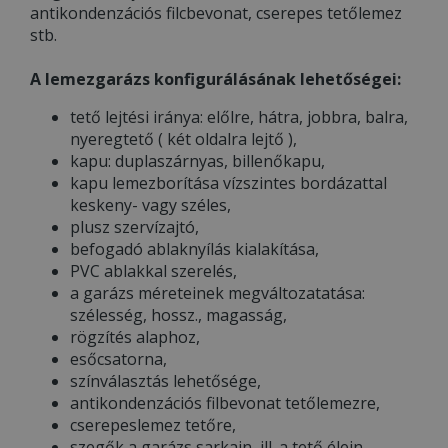
antikondenzációs filcbevonat, cserepes tetőlemez
stb.
A lemezgarázs konfigurálásának lehetőségei:
tető lejtési iránya: előlre, hátra, jobbra, balra,
nyeregtető ( két oldalra lejtő ),
kapu: duplaszárnyas, billenőkapu,
kapu lemezborítása vízszintes bordázattal
keskeny- vagy széles,
plusz szervízajtó,
befogadó ablaknyílás kialakítása,
PVC ablakkal szerelés,
a garázs méreteinek megváltozatatása:
szélesség, hossz., magasság,
rögzítés alaphoz,
esőcsatorna,
színválasztás lehetősége,
antikondenzációs filbevonat tetőlemezre,
cserepeslemez tetőre,
szegők a garázs sarkain, ill. a tető élein