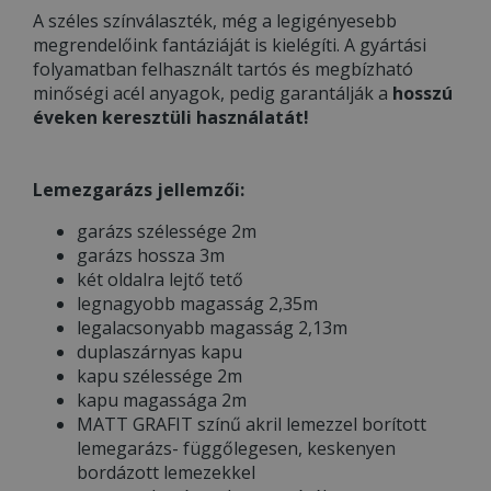
A széles színválaszték, még a legigényesebb
megrendelőink fantáziáját is kielégíti. A gyártási
folyamatban felhasznált tartós és megbízható
minőségi acél anyagok, pedig garantálják a
hosszú
éveken keresztüli használatát!
Lemezgarázs jellemzői:
garázs szélessége 2m
garázs hossza 3m
két oldalra lejtő tető
legnagyobb magasság 2,35m
legalacsonyabb magasság 2,13m
duplaszárnyas kapu
kapu szélessége 2m
kapu magassága 2m
MATT GRAFIT színű akril lemezzel borított
lemegarázs- függőlegesen, keskenyen
bordázott lemezekkel