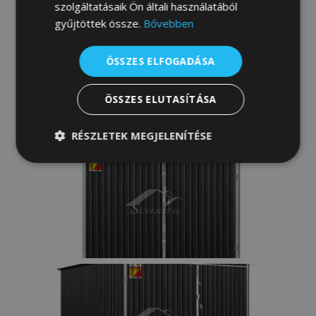
szolgáltatásaik Ön általi használatából
gyűjtöttek össze.
Bővebben
ÖSSZES ELFOGADÁSA
ÖSSZES ELUTASÍTÁSA
RÉSZLETEK MEGJELENÍTÉSE
Elengedhetetlenül
Teljesítmény
szükséges
Célzás
Funkcionalitás
Besorolatlan