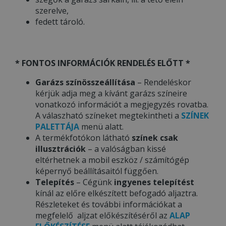
szerelve,
fedett tároló.
* FONTOS INFORMÁCIÓK RENDELÉS ELŐTT *
Garázs színösszeállítása
– Rendeléskor
kérjük adja meg a kívánt garázs színeire
vonatkozó információt a megjegyzés rovatba.
A válaszható színeket megtekintheti a
SZÍNEK
PALETTÁJA
menü alatt.
A termékfotókon látható
színek csak
illusztrációk
– a valóságban kissé
eltérhetnek a mobil eszköz / számítógép
képernyő beállításaitól függően.
Telepítés
– Cégünk
ingyenes telepítést
kínál az előre elkészített befogadó aljaztra.
Részleteket és további információkat a
megfelelő aljzat előkészítéséről az
ALAP