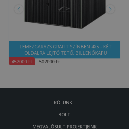
LEMEZGARÁZS GRAFIT SZÍNBEN 4X5 - KÉT
OLDALRA LEJTŐ TETŐ, BILLENŐKAPU
452000 Ft
502000 Ft
RÓLUNK
BOLT
MEGVALÓSULT PROJEKTJEINK