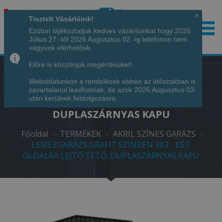
×
Tisztelt Vásárlóink!
Ezúton tájékoztatjuk kedves vásárlóinkat hogy 2026
Július 27.-től 2026 Augusztus 02.-ig telefonon nem
Hívjon minket!
+36 70 7342034
vagyunk elérhetőek.
Előre is köszönjük megértésüket!
Weboldalunkon a rendelések ebben az időszakban is
LEMEZGARÁZS GRAFIT SZÍNBEN 3X3 -
zavartalanul leadhatóak, de azok 2026 Augusztus 03.
KÉT OLDALRA LEJTŐ TETŐ,
után kerülnek feldolgozásra.
DUPLASZÁRNYAS KAPU
Főoldal
-
TERMÉKEK
-
AKRIL SZÍNES GARÁZS
-
LEMEZGARÁZS GRAFIT SZÍNBEN 3X3 - KÉT
OLDALRA LEJTŐ TETŐ, DUPLASZÁRNYAS KAPU