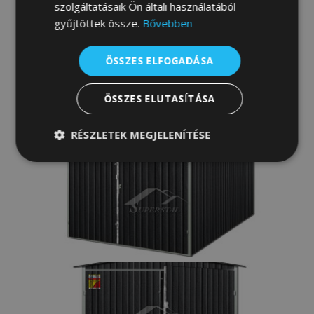
szolgáltatásaik Ön általi használatából
gyűjtöttek össze.
Bővebben
ÖSSZES ELFOGADÁSA
ÖSSZES ELUTASÍTÁSA
RÉSZLETEK MEGJELENÍTÉSE
Elengedhetetlenül
Teljesítmény
szükséges
Célzás
Funkcionalitás
Besorolatlan