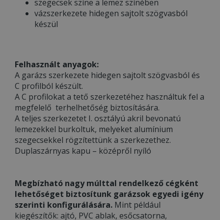
szegecsek színe a lemez színében
vázszerkezete hidegen sajtolt szögvasból
készül
Felhasznált anyagok:
A garázs szerkezete hidegen sajtolt szögvasból és
C profilból készült.
A C profilokat a tető szerkezetéhez használtuk fel a
megfelelő terhelhetőség biztosítására.
A teljes szerkezetet I. osztályú akril bevonatú
lemezekkel burkoltuk, melyeket alumínium
szegecsekkel rögzítettünk a szerkezethez.
Duplaszárnyas kapu – középről nyíló
Megbízható nagy múlttal rendelkező cégként
lehetőséget biztosítunk garázsok egyedi igény
szerinti konfigurálására.
Mint például
kiegészítők: ajtó, PVC ablak, esőcsatorna,