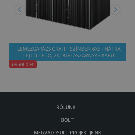
LEMEZGARÁZS GRAFIT SZÍNBEN 6X5 - HÁTRA
LEJTŐ TETŐ, 2X DUPLASZÁRNYAS KAPU
696000 Ft
RÓLUNK
BOLT
MEGVALÓSULT PROJEKTJEINK