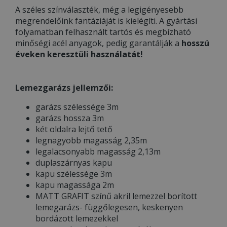
A széles színválaszték, még a legigényesebb
megrendelőink fantáziáját is kielégíti. A gyártási
folyamatban felhasznált tartós és megbízható
minőségi acél anyagok, pedig garantálják a
hosszú
éveken keresztüli használatát!
Lemezgarázs jellemzői:
garázs szélessége 3m
garázs hossza 3m
két oldalra lejtő tető
legnagyobb magasság 2,35m
legalacsonyabb magasság 2,13m
duplaszárnyas kapu
kapu szélessége 3m
kapu magassága 2m
MATT GRAFIT színű akril lemezzel borított
lemegarázs- függőlegesen, keskenyen
bordázott lemezekkel