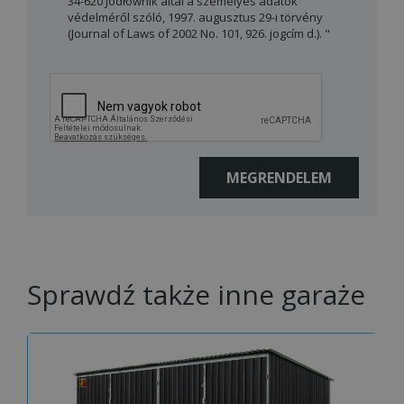
34-620 Jodłownik által a személyes adatok
védelméről szóló, 1997. augusztus 29-i törvény
(Journal of Laws of 2002 No. 101, 926. jogcím d.). "
Sprawdź także inne garaże