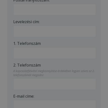
Levelezési cím:
1. Telefonszám
2. Telefonszám
A kapcsolatfelvétel megkönnyítése érdekében legyen szíves az 2.
telefonszámát megadni:
E-mail címe: