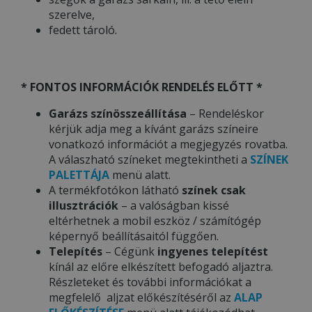
szerelve,
fedett tároló.
* FONTOS INFORMÁCIÓK RENDELÉS ELŐTT *
Garázs színösszeállítása
– Rendeléskor
kérjük adja meg a kívánt garázs színeire
vonatkozó információt a megjegyzés rovatba.
A válaszható színeket megtekintheti a
SZÍNEK
PALETTÁJA
menü alatt.
A termékfotókon látható
színek csak
illusztrációk
– a valóságban kissé
eltérhetnek a mobil eszköz / számítógép
képernyő beállításaitól függően.
Telepítés
– Cégünk
ingyenes telepítést
kínál az előre elkészített befogadó aljaztra.
Részleteket és további információkat a
megfelelő aljzat előkészítéséről az
ALAP