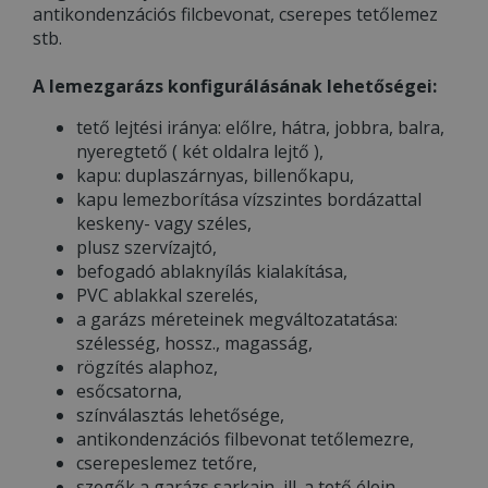
antikondenzációs filcbevonat, cserepes tetőlemez
stb.
A lemezgarázs konfigurálásának lehetőségei:
tető lejtési iránya: előlre, hátra, jobbra, balra,
nyeregtető ( két oldalra lejtő ),
kapu: duplaszárnyas, billenőkapu,
kapu lemezborítása vízszintes bordázattal
keskeny- vagy széles,
plusz szervízajtó,
befogadó ablaknyílás kialakítása,
PVC ablakkal szerelés,
a garázs méreteinek megváltozatatása:
szélesség, hossz., magasság,
rögzítés alaphoz,
esőcsatorna,
színválasztás lehetősége,
antikondenzációs filbevonat tetőlemezre,
cserepeslemez tetőre,
szegők a garázs sarkain, ill. a tető élein