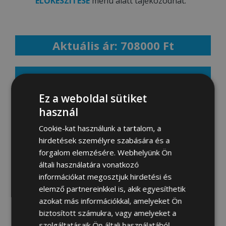
ELŐKÉSZÍTÉSE
menü alatt tájékozódhat.
Aktuális ár: 708000 Ft
MEGRENDELEM
Ez a weboldal sütiket
használ
Fotógaléria:
Cookie-kat használunk a tartalom, a
hirdetések személyre szabására és a
forgalom elemzésére. Webhelyünk Ön
általi használatára vonatkozó
információkat megosztjuk hirdetési és
elemző partnereinkkel is, akik egyesíthetik
azokat más információkkal, amelyeket Ön
biztosított számukra, vagy amelyeket a
szolgáltatásaik Ön általi használatából