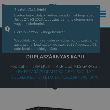
×
Tisztelt Vásárlóink!
Ezúton tájékoztatjuk kedves vásárlóinkat hogy 2026
Július 27.-től 2026 Augusztus 02.-ig telefonon nem
Hívjon minket!
+36 70 7342034
vagyunk elérhetőek.
Előre is köszönjük megértésüket!
Weboldalunkon a rendelések ebben az időszakban is
LEMEZGARÁZS GRAFIT SZÍNBEN 5X7 -
zavartalanul leadhatóak, de azok 2026 Augusztus 03.
KÉT OLDALRA LEJTŐ TETŐ,
után kerülnek feldolgozásra.
DUPLASZÁRNYAS KAPU
Főoldal
-
TERMÉKEK
-
AKRIL SZÍNES GARÁZS
-
LEMEZGARÁZS GRAFIT SZÍNBEN 5X7 - KÉT
OLDALRA LEJTŐ TETŐ, DUPLASZÁRNYAS KAPU