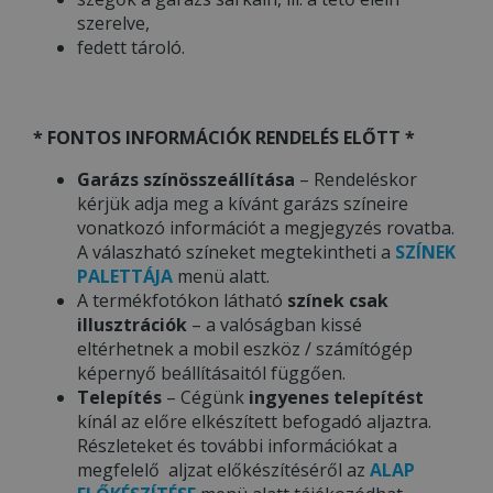
szerelve,
fedett tároló.
* FONTOS INFORMÁCIÓK RENDELÉS ELŐTT *
Garázs színösszeállítása
– Rendeléskor
kérjük adja meg a kívánt garázs színeire
vonatkozó információt a megjegyzés rovatba.
A válaszható színeket megtekintheti a
SZÍNEK
PALETTÁJA
menü alatt.
A termékfotókon látható
színek csak
illusztrációk
– a valóságban kissé
eltérhetnek a mobil eszköz / számítógép
képernyő beállításaitól függően.
Telepítés
– Cégünk
ingyenes telepítést
kínál az előre elkészített befogadó aljaztra.
Részleteket és további információkat a
megfelelő aljzat előkészítéséről az
ALAP