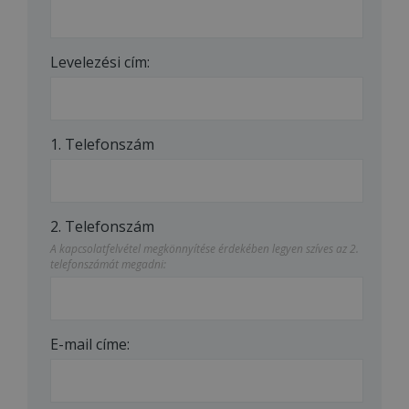
Levelezési cím:
1. Telefonszám
2. Telefonszám
A kapcsolatfelvétel megkönnyítése érdekében legyen szíves az 2.
telefonszámát megadni:
E-mail címe: