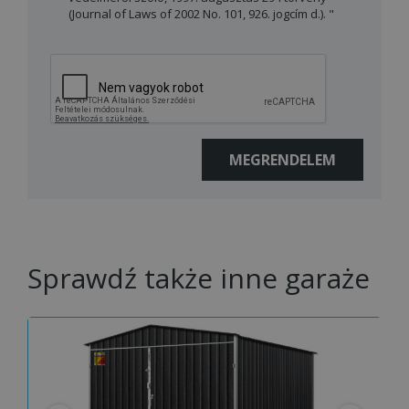
(Journal of Laws of 2002 No. 101, 926. jogcím d.). "
Sprawdź także inne garaże