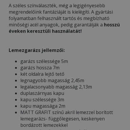
A széles színválaszték, még a legigényesebb
megrendelőink fantáziáját is kielégíti. A gyártási
folyamatban felhasznált tartós és megbízható
minőségi acél anyagok, pedig garantálják a
hosszú
éveken keresztüli használatát!
Lemezgarázs jellemzői:
garázs szélessége 5m
garázs hossza 7m
két oldalra lejtő tető
legnagyobb magasság 2,45m
legalacsonyabb magasság 2,13m
duplaszárnyas kapu
kapu szélessége 3m
kapu magassága 2m
MATT GRAFIT színű akril lemezzel borított
lemegarázs- függőlegesen, keskenyen
bordázott lemezekkel