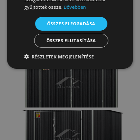
gyűjtöttek össze.
Bővebben
ÖSSZES ELFOGADÁSA
ÖSSZES ELUTASÍTÁSA
RÉSZLETEK MEGJELENÍTÉSE
Elengedhetetlenül
Teljesítmény
szükséges
Célzás
Funkcionalitás
Besorolatlan