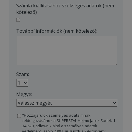
Számla kiállításához szükséges adatok (nem
kötelező)
Továbbí információk (nem kötelező):
Szám:
Megye:
"Hozzájárulok személyes adataimnak
feldolgozásához a SUPERSTAL Hejmo Jacek Sadek-1
34-620 Jodłownik által a személyes adatok
védelméről szóló, 1997. augusztus 29-i törvény