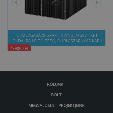
LEMEZGARÁZS GRAFIT SZÍNBEN 3X7 - KÉT
OLDALRA LEJTŐ TETŐ, DUPLASZÁRNYAS KAPU
499000 Ft
RÓLUNK
BOLT
MEGVALÓSULT PROJEKTJEINK