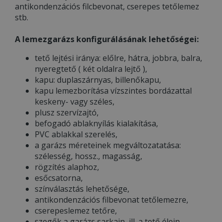
antikondenzációs filcbevonat, cserepes tetőlemez
stb.
A lemezgarázs konfigurálásának lehetőségei:
tető lejtési iránya: előlre, hátra, jobbra, balra,
nyeregtető ( két oldalra lejtő ),
kapu: duplaszárnyas, billenőkapu,
kapu lemezborítása vízszintes bordázattal
keskeny- vagy széles,
plusz szervízajtó,
befogadó ablaknyílás kialakítása,
PVC ablakkal szerelés,
a garázs méreteinek megváltozatatása:
szélesség, hossz., magasság,
rögzítés alaphoz,
esőcsatorna,
színválasztás lehetősége,
antikondenzációs filbevonat tetőlemezre,
cserepeslemez tetőre,
szegők a garázs sarkain, ill. a tető élein