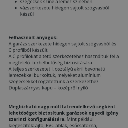
szegecsek színe a lemez színében
vázszerkezete hidegen sajtolt szögvasból
készül
Felhasznált anyagok:
A garázs szerkezete hidegen sajtolt szögvasból és
C profilból készült.
A C profilokat a tető szerkezetéhez használtuk fel a
megfelelő terhelhetőség biztosítására.
A teljes szerkezetet I. osztályú akril bevonatú
lemezekkel burkoltuk, melyeket alumínium
szegecsekkel rögzítettünk a szerkezethez.
Duplaszárnyas kapu – középről nyíló
Megbízható nagy múlttal rendelkező cégként
lehetőséget biztosítunk garázsok egyedi igény
szerinti konfigurálására.
Mint például
kiegészítők: ajtó, PVC ablak, esőcsatorna,