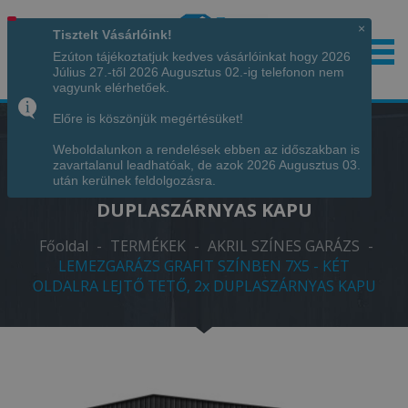
×
Tisztelt Vásárlóink!
Ezúton tájékoztatjuk kedves vásárlóinkat hogy 2026
Július 27.-től 2026 Augusztus 02.-ig telefonon nem
Hívjon minket!
+36 70 7342034
vagyunk elérhetőek.
Előre is köszönjük megértésüket!
Weboldalunkon a rendelések ebben az időszakban is
LEMEZGARÁZS GRAFIT SZÍNBEN 7X5 -
zavartalanul leadhatóak, de azok 2026 Augusztus 03.
KÉT OLDALRA LEJTŐ TETŐ, 2X
után kerülnek feldolgozásra.
DUPLASZÁRNYAS KAPU
Főoldal
-
TERMÉKEK
-
AKRIL SZÍNES GARÁZS
-
LEMEZGARÁZS GRAFIT SZÍNBEN 7X5 - KÉT
OLDALRA LEJTŐ TETŐ, 2x DUPLASZÁRNYAS KAPU