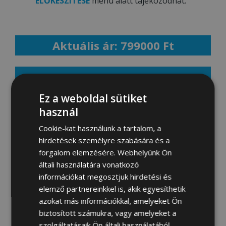
ELŐKÉSZÍTÉSE
menü alatt tájékozódhat.
Aktuális ár: 799000 Ft
MEGRENDELEM
Ez a weboldal sütiket
használ
Fotógaléria:
Cookie-kat használunk a tartalom, a
hirdetések személyre szabására és a
forgalom elemzésére. Webhelyünk Ön
általi használatára vonatkozó
információkat megosztjuk hirdetési és
elemző partnereinkkel is, akik egyesíthetik
azokat más információkkal, amelyeket Ön
biztosított számukra, vagy amelyeket a
szolgáltatásaik Ön általi használatából