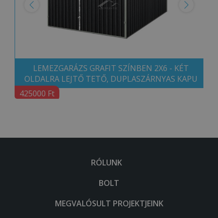
LEMEZGARÁZS GRAFIT SZÍNBEN 2X6 - KÉT
OLDALRA LEJTŐ TETŐ, DUPLASZÁRNYAS KAPU
425000 Ft
RÓLUNK
BOLT
MEGVALÓSULT PROJEKTJEINK