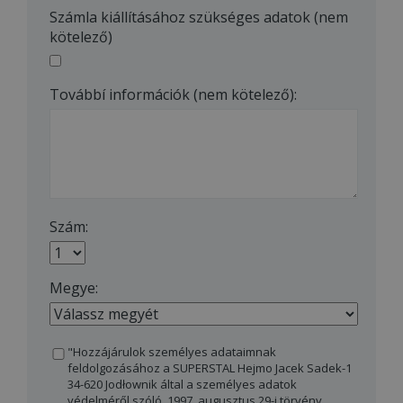
Számla kiállításához szükséges adatok (nem
kötelező)
Továbbí információk (nem kötelező):
Szám:
Megye:
"Hozzájárulok személyes adataimnak
feldolgozásához a SUPERSTAL Hejmo Jacek Sadek-1
34-620 Jodłownik által a személyes adatok
védelméről szóló, 1997. augusztus 29-i törvény