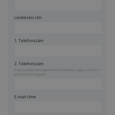
Levelezési cím:
1. Telefonszám
2. Telefonszám
A kapcsolatfelvétel megkönnyítése érdekében legyen szíves az 2.
telefonszámát megadni:
E-mail címe: