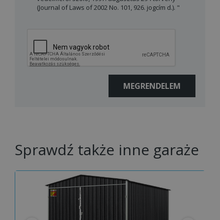
(Journal of Laws of 2002 No. 101, 926. jogcím d.). "
Sprawdź także inne garaże