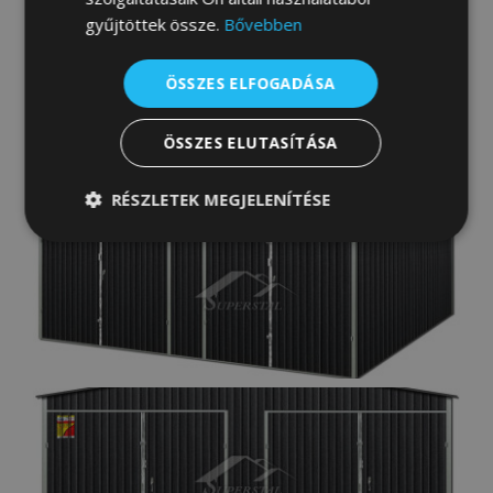
gyűjtöttek össze.
Bővebben
ÖSSZES ELFOGADÁSA
ÖSSZES ELUTASÍTÁSA
RÉSZLETEK MEGJELENÍTÉSE
Elengedhetetlenül
Teljesítmény
szükséges
Célzás
Funkcionalitás
Besorolatlan