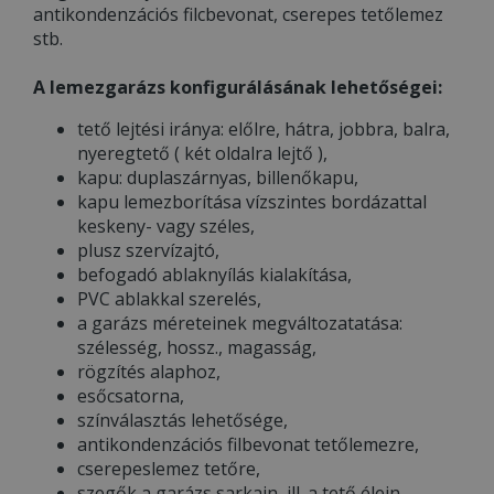
antikondenzációs filcbevonat, cserepes tetőlemez
stb.
A lemezgarázs konfigurálásának lehetőségei:
tető lejtési iránya: előlre, hátra, jobbra, balra,
nyeregtető ( két oldalra lejtő ),
kapu: duplaszárnyas, billenőkapu,
kapu lemezborítása vízszintes bordázattal
keskeny- vagy széles,
plusz szervízajtó,
befogadó ablaknyílás kialakítása,
PVC ablakkal szerelés,
a garázs méreteinek megváltozatatása:
szélesség, hossz., magasság,
rögzítés alaphoz,
esőcsatorna,
színválasztás lehetősége,
antikondenzációs filbevonat tetőlemezre,
cserepeslemez tetőre,
szegők a garázs sarkain, ill. a tető élein