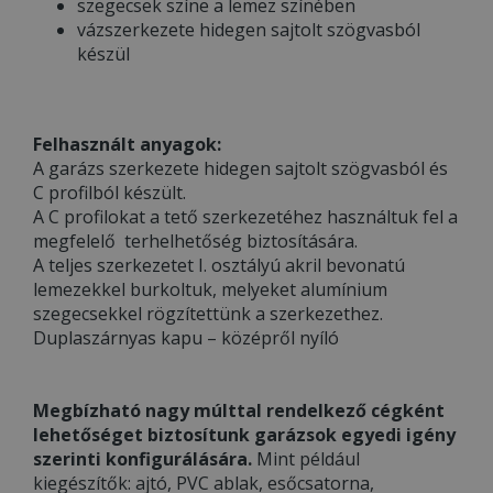
szegecsek színe a lemez színében
vázszerkezete hidegen sajtolt szögvasból
készül
Felhasznált anyagok:
A garázs szerkezete hidegen sajtolt szögvasból és
C profilból készült.
A C profilokat a tető szerkezetéhez használtuk fel a
megfelelő terhelhetőség biztosítására.
A teljes szerkezetet I. osztályú akril bevonatú
lemezekkel burkoltuk, melyeket alumínium
szegecsekkel rögzítettünk a szerkezethez.
Duplaszárnyas kapu – középről nyíló
Megbízható nagy múlttal rendelkező cégként
lehetőséget biztosítunk garázsok egyedi igény
szerinti konfigurálására.
Mint például
kiegészítők: ajtó, PVC ablak, esőcsatorna,