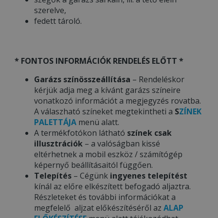
szerelve,
fedett tároló.
* FONTOS INFORMÁCIÓK RENDELÉS ELŐTT *
Garázs színösszeállítása
– Rendeléskor
kérjük adja meg a kívánt garázs színeire
vonatkozó információt a megjegyzés rovatba.
A válaszható színeket megtekintheti a
S
ZÍNEK
PALETTÁJA
menü alatt.
A termékfotókon látható
színek csak
illusztrációk
– a valóságban kissé
eltérhetnek a mobil eszköz / számítógép
képernyő beállításaitól függően.
Telepítés
– Cégünk
ingyenes telepítést
kínál az előre elkészített befogadó aljaztra.
Részleteket és további információkat a
megfelelő aljzat előkészítéséről az
ALAP