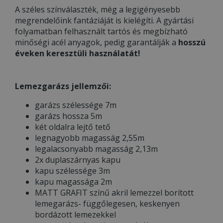
A széles színválaszték, még a legigényesebb
megrendelőink fantáziáját is kielégíti. A gyártási
folyamatban felhasznált tartós és megbízható
minőségi acél anyagok, pedig garantálják a
hosszú
éveken keresztüli használatát!
Lemezgarázs jellemzői:
garázs szélessége 7m
garázs hossza 5m
két oldalra lejtő tető
legnagyobb magasság 2,55m
legalacsonyabb magasság 2,13m
2x duplaszárnyas kapu
kapu szélessége 3m
kapu magassága 2m
MATT GRAFIT színű akril lemezzel borított
lemegarázs- függőlegesen, keskenyen
bordázott lemezekkel