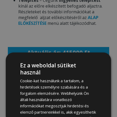
Telepítés
– Cégünk
ingyenes telepítést
kínál az előre elkészített befogadó aljaztra.
Részleteket és további információkat a
megfelelő aljzat előkészítéséről az
ALAP
ELŐKÉSZÍTÉSE
menü alatt tájékozódhat.
Aktuális ár: 415000 Ft
Ez a weboldal sütiket
MEGRENDELEM
használ
Cookie-kat használunk a tartalom, a
hirdetések személyre szabására és a
Fotógaléria:
forgalom elemzésére. Webhelyünk Ön
általi használatára vonatkozó
információkat megosztjuk hirdetési és
elemző partnereinkkel is, akik egyesíthetik