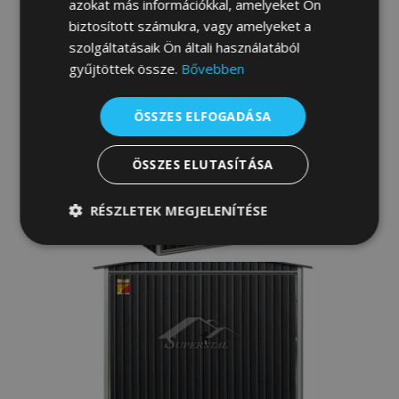
azokat más információkkal, amelyeket Ön
biztosított számukra, vagy amelyeket a
szolgáltatásaik Ön általi használatából
gyűjtöttek össze.
Bővebben
ÖSSZES ELFOGADÁSA
ÖSSZES ELUTASÍTÁSA
RÉSZLETEK MEGJELENÍTÉSE
Elengedhetetlenül
Teljesítmény
szükséges
Célzás
Funkcionalitás