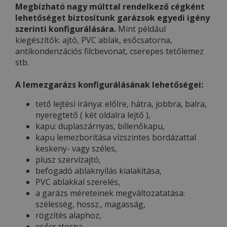
Megbízható nagy múlttal rendelkező cégként
lehetőséget biztosítunk garázsok egyedi igény
szerinti konfigurálására.
Mint például
kiegészítők: ajtó, PVC ablak, esőcsatorna,
antikondenzációs filcbevonat, cserepes tetőlemez
stb.
A lemezgarázs konfigurálásának lehetőségei:
tető lejtési iránya: előlre, hátra, jobbra, balra,
nyeregtető ( két oldalra lejtő ),
kapu: duplaszárnyas, billenőkapu,
kapu lemezborítása vízszintes bordázattal
keskeny- vagy széles,
plusz szervízajtó,
befogadó ablaknyílás kialakítása,
PVC ablakkal szerelés,
a garázs méreteinek megváltozatatása:
szélesség, hossz., magasság,
rögzítés alaphoz,
esőcsatorna,