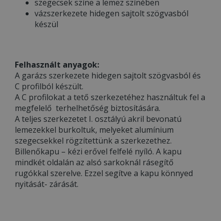
szegecsek színe a lemez színében
vázszerkezete hidegen sajtolt szögvasból
készül
Felhasznált anyagok:
A garázs szerkezete hidegen sajtolt szögvasból és
C profilból készült.
A C profilokat a tető szerkezetéhez használtuk fel a
megfelelő terhelhetőség biztosítására.
A teljes szerkezetet I. osztályú akril bevonatú
lemezekkel burkoltuk, melyeket alumínium
szegecsekkel rögzítettünk a szerkezethez.
Billenőkapu – kézi erővel felfelé nyíló. A kapu
mindkét oldalán az alsó sarkoknál rásegítő
rugókkal szerelve. Ezzel segítve a kapu könnyed
nyitását- zárását.