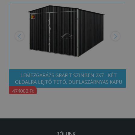
LEMEZGARÁZS GRAFIT SZÍNBEN 2X7 - KÉT
OLDALRA LEJTŐ TETŐ, DUPLASZÁRNYAS KAPU
474000 Ft
RÓLUNK