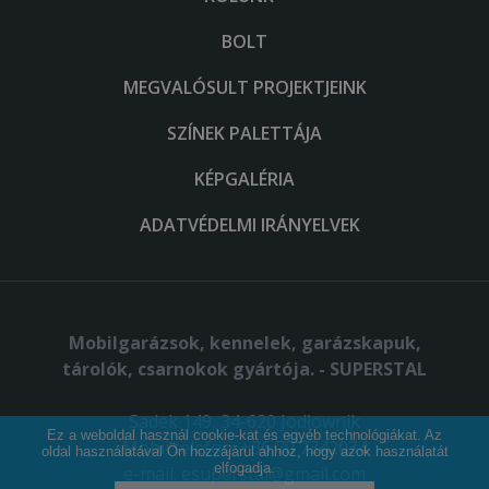
BOLT
MEGVALÓSULT PROJEKTJEINK
SZÍNEK PALETTÁJA
KÉPGALÉRIA
ADATVÉDELMI IRÁNYELVEK
Mobilgarázsok, kennelek, garázskapuk,
tárolók, csarnokok gyártója. - SUPERSTAL
Sadek 149, 34-620 Jodłownik
Ez a weboldal használ cookie-kat és egyéb technológiákat. Az
Mobil telefon: +36 70 7342034
oldal használatával Ön hozzájárul ahhoz, hogy azok használatát
elfogadja.
e-mail:
esuperstal@gmail.com