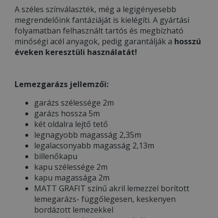
A széles színválaszték, még a legigényesebb
megrendelőink fantáziáját is kielégíti. A gyártási
folyamatban felhasznált tartós és megbízható
minőségi acél anyagok, pedig garantálják a
hosszú
éveken keresztüli használatát!
Lemezgarázs jellemzői:
garázs szélessége 2m
garázs hossza 5m
két oldalra lejtő tető
legnagyobb magasság 2,35m
legalacsonyabb magasság 2,13m
billenőkapu
kapu szélessége 2m
kapu magassága 2m
MATT GRAFIT színű akril lemezzel borított
lemegarázs- függőlegesen, keskenyen
bordázott lemezekkel