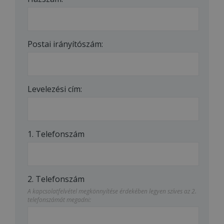
Postai irányítószám:
Levelezési cím:
1. Telefonszám
2. Telefonszám
A kapcsolatfelvétel megkönnyítése érdekében legyen szíves az 2.
telefonszámát megadni: