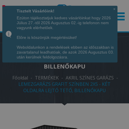
×
Tisztelt Vásárlóink!
Ezúton tájékoztatjuk kedves vásárlóinkat hogy 2026
Július 27.-től 2026 Augusztus 02.-ig telefonon nem
Hívjon minket!
+36 70 7342034
vagyunk elérhetőek.
Előre is köszönjük megértésüket!
Weboldalunkon a rendelések ebben az időszakban is
LEMEZGARÁZS GRAFIT SZÍNBEN 2X5 -
zavartalanul leadhatóak, de azok 2026 Augusztus 03.
KÉT OLDALRA LEJTŐ TETŐ,
után kerülnek feldolgozásra.
BILLENŐKAPU
Főoldal
-
TERMÉKEK
-
AKRIL SZÍNES GARÁZS
-
LEMEZGARÁZS GRAFIT SZÍNBEN 2X5 - KÉT
OLDALRA LEJTŐ TETŐ, BILLENŐKAPU