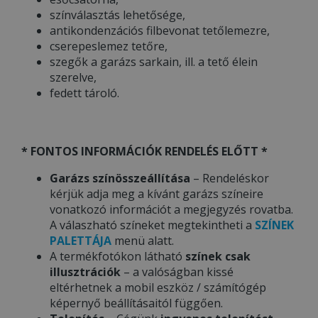
színválasztás lehetősége,
antikondenzációs filbevonat tetőlemezre,
cserepeslemez tetőre,
szegők a garázs sarkain, ill. a tető élein
szerelve,
fedett tároló.
* FONTOS INFORMÁCIÓK RENDELÉS ELŐTT *
Garázs színösszeállítása
– Rendeléskor
kérjük adja meg a kívánt garázs színeire
vonatkozó információt a megjegyzés rovatba.
A válaszható színeket megtekintheti a
SZÍNEK
PALETTÁJA
menü alatt.
A termékfotókon látható
színek csak
illusztrációk
– a valóságban kissé
eltérhetnek a mobil eszköz / számítógép
képernyő beállításaitól függően.