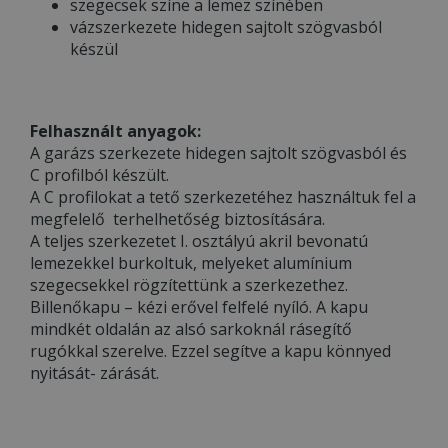
szegecsek színe a lemez színében
vázszerkezete hidegen sajtolt szögvasból
készül
Felhasznált anyagok:
A garázs szerkezete hidegen sajtolt szögvasból és
C profilból készült.
A C profilokat a tető szerkezetéhez használtuk fel a
megfelelő terhelhetőség biztosítására.
A teljes szerkezetet I. osztályú akril bevonatú
lemezekkel burkoltuk, melyeket alumínium
szegecsekkel rögzítettünk a szerkezethez.
Billenőkapu – kézi erővel felfelé nyíló. A kapu
mindkét oldalán az alsó sarkoknál rásegítő
rugókkal szerelve. Ezzel segítve a kapu könnyed
nyitását- zárását.