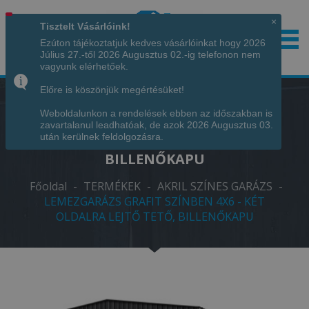
×
Tisztelt Vásárlóink!
Ezúton tájékoztatjuk kedves vásárlóinkat hogy 2026
Július 27.-től 2026 Augusztus 02.-ig telefonon nem
Hívjon minket!
+36 70 7342034
vagyunk elérhetőek.
Előre is köszönjük megértésüket!
Weboldalunkon a rendelések ebben az időszakban is
LEMEZGARÁZS GRAFIT SZÍNBEN 4X6 -
zavartalanul leadhatóak, de azok 2026 Augusztus 03.
KÉT OLDALRA LEJTŐ TETŐ,
után kerülnek feldolgozásra.
BILLENŐKAPU
Főoldal
-
TERMÉKEK
-
AKRIL SZÍNES GARÁZS
-
LEMEZGARÁZS GRAFIT SZÍNBEN 4X6 - KÉT
OLDALRA LEJTŐ TETŐ, BILLENŐKAPU