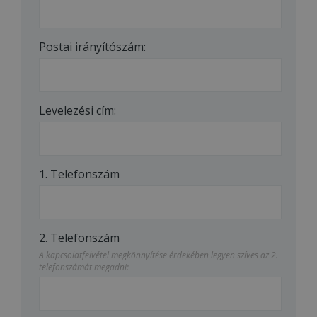
Postai irányítószám:
Levelezési cím:
1. Telefonszám
2. Telefonszám
A kapcsolatfelvétel megkönnyítése érdekében legyen szíves az 2.
telefonszámát megadni: