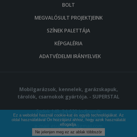
BOLT
MEGVALÓSULT PROJEKTJEINK
SZÍNEK PALETTÁJA
KÉPGALÉRIA
ADATVÉDELMI IRÁNYELVEK
Mobilgarázsok, kennelek, garázskapuk,
tárolók, csarnokok gyártója. - SUPERSTAL
Sadek 149, 34-620 Jodłownik
Ez a weboldal használ cookie-kat és egyéb technológiákat. Az
Mobil telefon: +36 70 7342034
oldal használatával Ön hozzájárul ahhoz, hogy azok használatát
elfogadja.
e-mail:
esuperstal@gmail.com