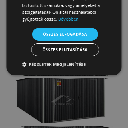
biztosított számukra, vagy amelyeket a
szolgáltatásaik Ön általi használatából
gyűjtöttek össze.
Bővebben
ÖSSZES ELFOGADÁSA
ÖSSZES ELUTASÍTÁSA
RÉSZLETEK MEGJELENÍTÉSE
Elengedhetetlenül
Teljesítmény
szükséges
Célzás
Funkcionalitás
Besorolatlan