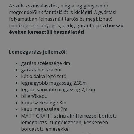
A széles színválaszték, még a legigényesebb
megrendelőink fantáziáját is kielégíti. A gyártási
folyamatban felhasznált tartós és megbízható
minőségi acél anyagok, pedig garantálják a
hosszú
éveken keresztüli használatát!
Lemezgarázs jellemzői:
garázs szélessége 4m
garázs hossza 6m
két oldalra lejtő tető
legnagyobb magasság 2,35m
legalacsonyabb magasság 2,13m
billenőkapu
kapu szélessége 3m
kapu magassága 2m
MATT GRAFIT színű akril lemezzel borított
lemegarázs- függőlegesen, keskenyen
bordázott lemezekkel