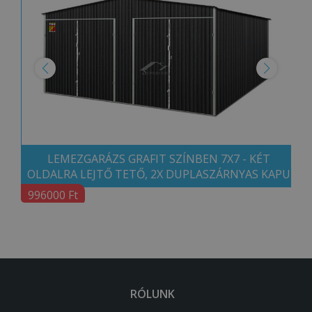
LEMEZGARÁZS GRAFIT SZÍNBEN 7X7 - KÉT
OLDALRA LEJTŐ TETŐ, 2X DUPLASZÁRNYAS KAPU
996000 Ft
RÓLUNK