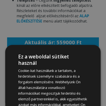
Telepítés
– Cégünk
ingyenes telepítést
kínál az előre elkészített befogadó aljaztra.
Részleteket és további információkat a
megfelelő aljzat előkészítéséről az
ALAP
ELŐKÉSZÍTÉSE
menü alatt tájékozódhat.
Aktuális ár: 559000 Ft
Ez a weboldal sütiket
MEGRENDELEM
használ
Cookie-kat használunk a tartalom, a
hirdetések személyre szabására és a
Fotógaléria:
forgalom elemzésére. Webhelyünk Ön
általi használatára vonatkozó
információkat megosztjuk hirdetési és
elemző partnereinkkel is, akik egyesíthetik
azokat más információkkal, amelyeket Ön