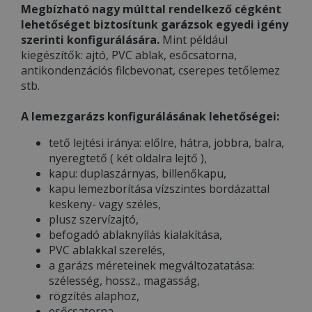
Megbízható nagy múlttal rendelkező cégként
lehetőséget biztosítunk garázsok egyedi igény
szerinti konfigurálására.
Mint például
kiegészítők: ajtó, PVC ablak, esőcsatorna,
antikondenzációs filcbevonat, cserepes tetőlemez
stb.
A lemezgarázs konfigurálásának lehetőségei:
tető lejtési iránya: előlre, hátra, jobbra, balra,
nyeregtető ( két oldalra lejtő ),
kapu: duplaszárnyas, billenőkapu,
kapu lemezborítása vízszintes bordázattal
keskeny- vagy széles,
plusz szervízajtó,
befogadó ablaknyílás kialakítása,
PVC ablakkal szerelés,
a garázs méreteinek megváltozatatása:
szélesség, hossz., magasság,
rögzítés alaphoz,
esőcsatorna,