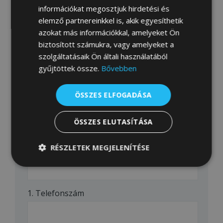
információkat megosztjuk hirdetési és
Település neve ( város neve ) / utca:
elemző partnereinkkel is, akik egyesíthetik
azokat más információkkal, amelyeket Ön
biztosított számukra, vagy amelyeket a
szolgáltatásaik Ön általi használatából
Házszám:
gyűjtöttek össze.
Bővebben
ÖSSZES ELFOGADÁSA
Postai irányítószám:
ÖSSZES ELUTASÍTÁSA
RÉSZLETEK MEGJELENÍTÉSE
Levelezési cím:
Elengedhetetlenül
Teljesítmény
szükséges
1. Telefonszám
Célzás
Funkcionalitás