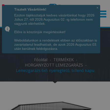
×
Tisztelt Vásárlóink!
Ezúton tájékoztatjuk kedves vásárlóinkat hogy 2026
Július 27.-től 2026 Augusztus 02.-ig telefonon nem
Hívjon minket!
+36 70 7342034
vagyunk elérhetőek.
Előre is köszönjük megértésüket!
Weboldalunkon a rendelések ebben az időszakban is
LEMEZGARÁZS 6X5 NYEREGTETŐ,
zavartalanul leadhatóak, de azok 2026 Augusztus 03.
BILLENŐ KAPU
után kerülnek feldolgozásra.
Főoldal
-
TERMÉKEK
-
HORGANYZOTT LEMEZGARÁZS
-
Lemezgarázs 6x5 nyeregtető, billenő kapu