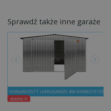
Sprawdź także inne garaże
HORGANYZOTT LEMEZGARÁZS 4X6 NYEREGTETŐS
456000 Ft