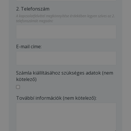
2. Telefonszám
A kapcsolatfelvétel megkönnyítése érdekében legyen szíves az 2.
Besorolatlan
telefonszámát megadni:
E-mail címe:
Számla kiállításához szükséges adatok (nem
kötelező)
Továbbí információk (nem kötelező):