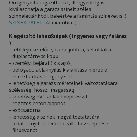
Ön igényeihez igazíthatók, ill. egyedileg is
kiválaszhatja a garázs színeit széles
színpalettánkból, beleértve a famintás színeket is. (
SZÍNEK PALETTÁI
menüben )
Kiegészítő lehetőségek ( ingyenes vagy feláras
) :
- tető lejtése: előre, balra, jobbra, két oldalra
- duplaszárnyas kapu
- személyi bejárat ( kis ajtó )
- befogadó ablaknyílás kialakítása méretre
- lemezborítás horganyzott
- lehetőség a garázs méreteinek változtatására:
szélesség, hossz., magasság
- lehetőség PVC ablak beépítéssel
- rögzítés beton alaphoz
- esőcsatorna
- lehetőség a színek megváltoztatására
- oldalról nyitott fedett beálló hozzáépítése
- filcbevonat