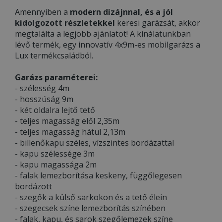
Amennyiben a
modern dizájnnal, és a jól
kidolgozott részletekkel
keresi garázsát, akkor
megtalálta a legjobb ajánlatot! A kínálatunkban
lévő termék, egy innovatív 4x9m-es mobilgarázs a
Lux termékcsaládból.
Garázs paraméterei:
- szélesség 4m
- hosszúság 9m
- két oldalra lejtő tető
- teljes magasság elől 2,35m
- teljes magasság hátul 2,13m
- billenőkapu széles, vízszintes bordázattal
- kapu szélessége 3m
- kapu magassága 2m
- falak lemezborítása keskeny, függőlegesen
bordázott
- szegők a külső sarkokon és a tető élein
- szegecsek színe lemezborítás színében
- falak, kapu, és sarok szegőlemezek színe