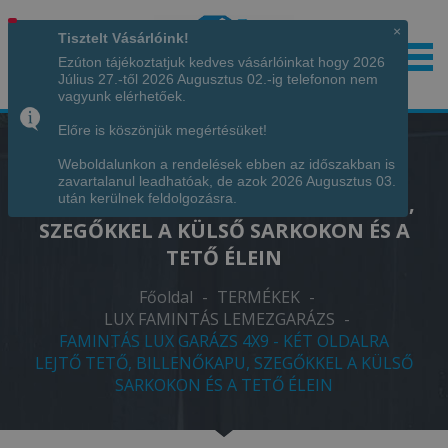
×
Tisztelt Vásárlóink!
Ezúton tájékoztatjuk kedves vásárlóinkat hogy 2026
Július 27.-től 2026 Augusztus 02.-ig telefonon nem
Hívjon minket!
+36 70 7342034
vagyunk elérhetőek.
Előre is köszönjük megértésüket!
Weboldalunkon a rendelések ebben az időszakban is
FAMINTÁS LUX GARÁZS 4X9 - KÉT
zavartalanul leadhatóak, de azok 2026 Augusztus 03.
OLDALRA LEJTŐ TETŐ, BILLENŐKAPU,
után kerülnek feldolgozásra.
SZEGŐKKEL A KÜLSŐ SARKOKON ÉS A
TETŐ ÉLEIN
Főoldal
-
TERMÉKEK
-
LUX FAMINTÁS LEMEZGARÁZS
-
FAMINTÁS LUX GARÁZS 4X9 - KÉT OLDALRA
LEJTŐ TETŐ, BILLENŐKAPU, SZEGŐKKEL A KÜLSŐ
SARKOKON ÉS A TETŐ ÉLEIN