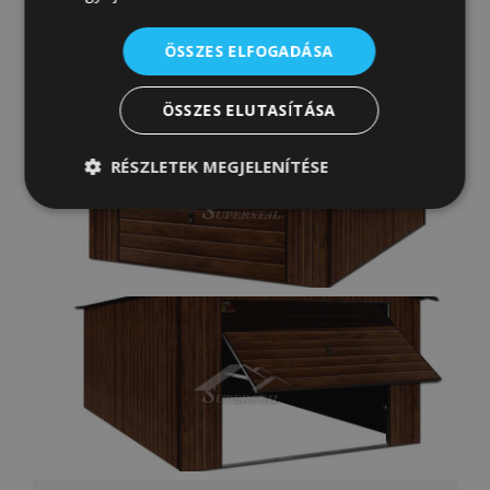
ÖSSZES ELFOGADÁSA
ÖSSZES ELUTASÍTÁSA
RÉSZLETEK MEGJELENÍTÉSE
Elengedhetetlenül
Teljesítmény
szükséges
Célzás
Funkcionalitás
Besorolatlan