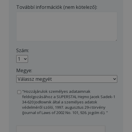
Továbbí információk (nem kötelező):
Szám:
Megye:
"Hozzájárulok személyes adataimnak
feldolgozásához a SUPERSTAL Hejmo Jacek Sadek-1
34-620 Jodłownik által a személyes adatok
védelméről szóló, 1997. augusztus 29-i törvény
(Journal of Laws of 2002 No. 101, 926. jogcím d.). "