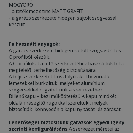
MOGYORÓ
- a tetőlemez színe MATT GRAFIT
- a garázs szerkezete hidegen sajtolt szögvassal
készült
Felhasznált anyagok:
A garázs szerkezete hidegen sajtolt szögvasból és
C profilból készült.
A C profilokat a tető szerkezetéhez használtuk fel a
megfelelő terhelhetőség biztosítására.
A teljes szerkezetet I. osztályú akril bevonatú
lemezekkel burkoltuk, melyeket alumínium
szegecsekkel rögzítettünk a szerkezethez.
Billenőkapu – kézi működtetésű A kapu mindkét
oldalán rásegítő rugókkal szereltük , melyek
biztosítják könnyedén a kapu nyitását- és zárását.
Lehetőséget biztosítunk garázsok egyedi igény
szerinti konfigurálására
. A szerkezet méretei az