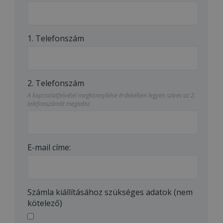
1. Telefonszám
2. Telefonszám
A kapcsolatfelvétel megkönnyítése érdekében legyen szíves az 2.
telefonszámát megadni:
E-mail címe:
Számla kiállításához szükséges adatok (nem
kötelező)