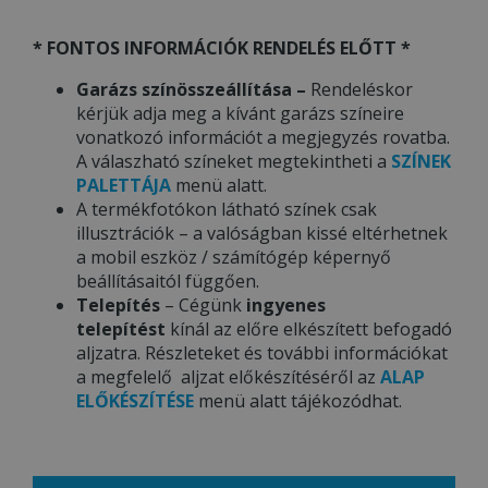
* FONTOS INFORMÁCIÓK RENDELÉS ELŐTT *
Garázs színösszeállítása –
Rendeléskor
kérjük adja meg a kívánt garázs színeire
vonatkozó információt a megjegyzés rovatba.
A válaszható színeket megtekintheti a
SZÍNEK
PALETTÁJA
menü alatt.
A termékfotókon látható színek csak
illusztrációk – a valóságban kissé eltérhetnek
a mobil eszköz / számítógép képernyő
beállításaitól függően.
Telepítés
– Cégünk
ingyenes
telepítést
kínál az előre elkészített befogadó
aljzatra. Részleteket és további információkat
a megfelelő aljzat előkészítéséről az
ALAP
ELŐKÉSZÍTÉSE
menü alatt tájékozódhat.