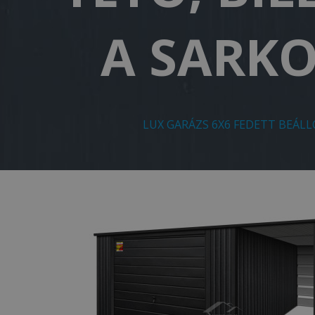
A SARKO
LUX GARÁZS 6X6 FEDETT BEÁLL