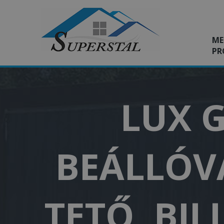
ME
PR
LUX G
BEÁLLÓVA
TETŐ, BI