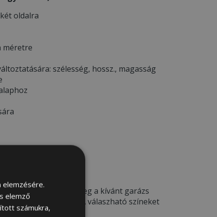
 két oldalra
a méretre
áltoztatására: szélesség, hossz., magasság
e
 alaphoz
sára
ELŐTT *
m elemzésére.
deléskor kérjük adja meg a kívánt garázs
és elemző
a megjegyzés rovatba. A válaszható színeket
sított számukra,
ÁJA
menü alatt.