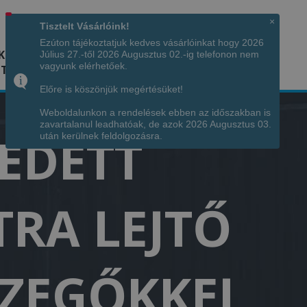
Hívjon minket!
+36 70 7342034
×
Tisztelt Vásárlóink!
Ezúton tájékoztatjuk kedves vásárlóinkat hogy 2026
K
KÉPGALÉRIA
INFÓ
ELÉRHETŐSÉG
Július 27.-től 2026 Augusztus 02.-ig telefonon nem
vagyunk elérhetőek.
TÁJA
Előre is köszönjük megértésüket!
Weboldalunkon a rendelések ebben az időszakban is
zavartalanul leadhatóak, de azok 2026 Augusztus 03.
FEDETT
után kerülnek feldolgozásra.
TRA LEJTŐ
SZEGŐKKEL