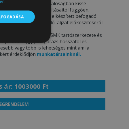
en
csak illusztrációk
– a valóságban kissé
ámítógép képernyő beállításaitól függően.
elepítést
kínál az előre elkészített befogadó
ELFOGADÁSA
 információkat a megfelelő aljzat előkészítéséről
t tájékozódhat.
K –
A fedett kocsibeálló SMK tartószerkezete és
yezőtől függ. pl. a garázs hosszától és
Besorolatlan
esebb vagy több is lehetséges mint ami a
ekért érdeklődjön
munkatársainknál.
s ár: 1003000 Ft
EGRENDELEM