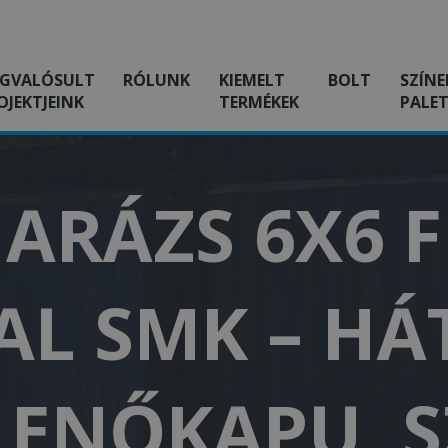
GVALÓSULT
RÓLUNK
KIEMELT
BOLT
SZÍNE
OJEKTJEINK
TERMÉKEK
PALET
ARÁZS 6X6 
L SMK – HÁ
LLENŐKAPU, 