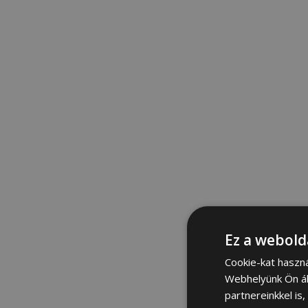
Ez a webold
Cookie-kat haszn
Webhelyünk Ön ál
partnereinkkel is