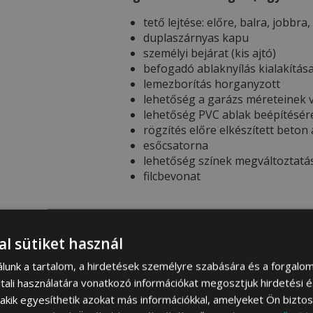
tető lejtése: előre, balra, jobbra,
duplaszárnyas kapu
személyi bejárat (kis ajtó)
befogadó ablaknyílás kialakítás
lemezborítás horganyzott
lehetőség a garázs méreteinek v
lehetőség PVC ablak beépítésér
rögzítés előre elkészített beton
esőcsatorna
lehetőség színek megváltoztatá
filcbevonat
* FONTOS INFORMÁCIÓK RENDELÉS 
al sütiket használ
álunk a tartalom, a hirdetések személyre szabására és a forgalo
Garázs színösszeállítása –
Ren
tali használatára vonatkozó információkat megosztjuk hirdetési 
színeire vonatkozó információt 
, akik egyesíthetik azokat más információkkal, amelyeket Ön bizto
megtekintheti a
SZÍNEK PALETT