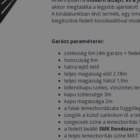
akkor megtalálta a legjobb ajánlatot!
A kínálatunkban lévő termék, egy inn
kiegészítve fedett kocsibeállóval mod
Garázs paraméterei:
szélesség 6m (4m garázs + fedet
hosszúság 6m
hátra lejtő tető
teljes magasság elől 2,18m
teljes magasság hátúl 1,9m
billenőkapu széles, vízszintes l
kapu szélessége 3m
kapu magassága 2m
a falak lemezbordázata függőle
szegők a külső sarkokon ill. a te
szegecsek színe a lemezborítás
a fedett beálló
SMK Rendszer
eg
a teljes lemezborítás színe MA