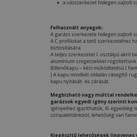
a vázszerkezet hidegen sajtolt s
Felhasznált anyagok:
A garázs szerkezete hidegen sajtolt sz
A C profilokat a tető szerkezetéhez h
biztosítására.
A teljes szerkezetet I. osztályú akri
alumínium szegecsekkel rögzítettünk
Billenőkapu – kézi működtetésű ( fami
) A kapu mindkét oldalán rásegítő ru
kapu nyitását- és zárását.
Megbízható nagy múlttal rendelke
garázsok egyedi igény szerinti kon
igényeihez igazíthatók, ill. egyedileg i
színpalettánkból, lehetőség van famin
Kiegészítő lehetőségek (ingyenes v