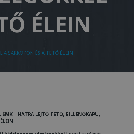
TŐ ÉLEIN
-
L A SARKOKON ÉS A TETŐ ÉLEIN
 SMK – HÁTRA LEJTŐ TETŐ, BILLENŐKAPU,
ÉLEIN
ól kidolgozott részletekkel
keresi garázsát,