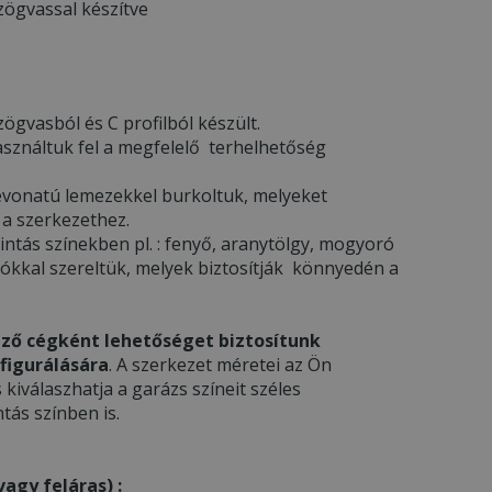
zögvassal készítve
ögvasból és C profilból készült.
asználtuk fel a megfelelő terhelhetőség
l bevonatú lemezekkel burkoltuk, melyeket
 a szerkezethez.
ntás színekben pl. : fenyő, aranytölgy, mogyoró
gókkal szereltük, melyek biztosítják könnyedén a
ző cégként lehetőséget biztosítunk
figurálására
. A szerkezet méretei az Ön
s kiválaszhatja a garázs színeit széles
tás színben is.
agy feláras) :