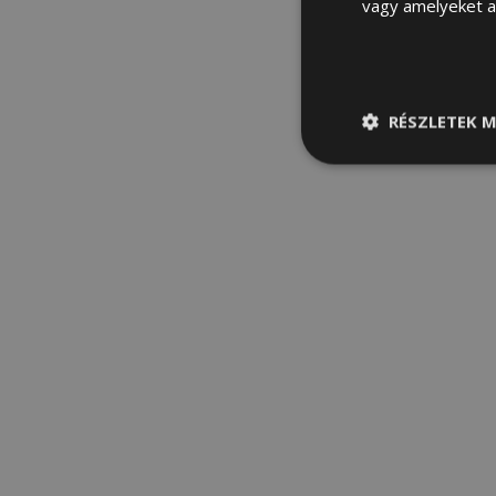
vagy amelyeket a 
RÉSZLETEK M
Elengedhetetle
szükséges