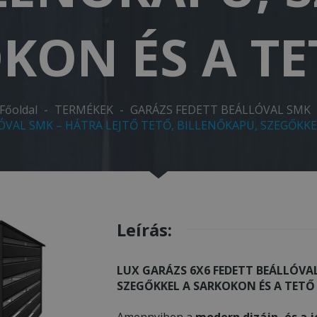
KON ÉS A TE
Főoldal
-
TERMÉKEK
-
GARÁZS FEDETT BEÁLLÓVAL SMK
ÓVAL SMK – HÁTRA LEJTŐ TETŐ, BILLENŐKAPU, SZEGŐKKE
Leírás:
LUX GARÁZS 6X6 FEDETT BEÁLLÓVAL
SZEGŐKKEL A SARKOKON ÉS A TETŐ 
Amennyiben a
modern dizájn, és a j