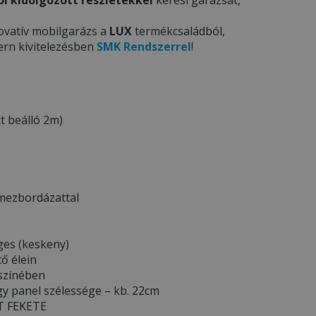
ovatív mobilgarázs a
LUX
termékcsaládból,
ern kivitelezésben
SMK Rendszerrel
!
t beálló 2m)
emezbordázattal
ges (keskeny)
tő élein
 színében
y panel szélessége – kb. 22cm
TT FEKETE