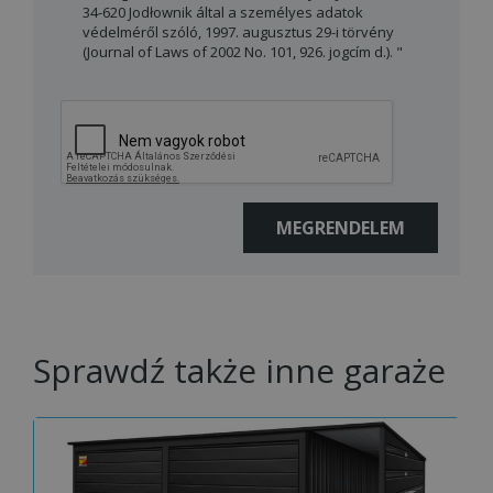
34-620 Jodłownik által a személyes adatok
védelméről szóló, 1997. augusztus 29-i törvény
(Journal of Laws of 2002 No. 101, 926. jogcím d.). "
Sprawdź także inne garaże