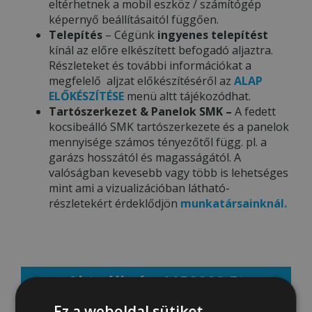
eltérhetnek a mobil eszköz / számítógép
képernyő beállításaitól függően.
Telepítés
– Cégünk
ingyenes telepítést
kínál az előre elkészített befogadó aljaztra.
Részleteket és további információkat a
megfelelő aljzat előkészítéséről az
ALAP
ELŐKÉSZÍTÉSE
menü altt tájékozódhat.
Tartószerkezet & Panelok SMK –
A fedett
kocsibeálló SMK tartószerkezete és a panelok
mennyisége számos tényezőtől függ. pl. a
garázs hosszától és magasságától. A
valóságban kevesebb vagy több is lehetséges
mint ami a vizualizációban látható-
részletekért érdeklődjön
munkatársainknál.
Aktuális ár: 1158000 Ft
Ez a weboldal sütiket