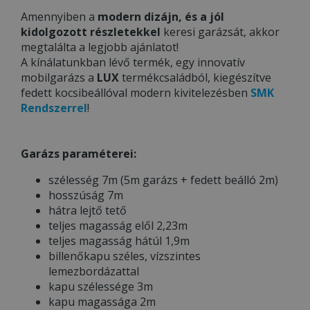
Amennyiben a
modern dizájn, és a jól
kidolgozott részletekkel
keresi garázsát, akkor
megtalálta a legjobb ajánlatot!
A kínálatunkban lévő termék, egy innovatív
mobilgarázs a
LUX
termékcsaládból, kiegészítve
fedett kocsibeállóval modern kivitelezésben
SMK
Rendszerrel
!
Garázs paraméterei:
szélesség 7m (5m garázs + fedett beálló 2m)
hosszúság 7m
hátra lejtő tető
teljes magasság elől 2,23m
teljes magasság hátúl 1,9m
billenőkapu széles, vízszintes
lemezbordázattal
kapu szélessége 3m
kapu magassága 2m