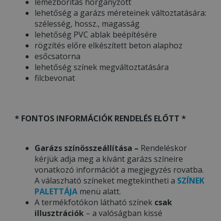
lemezborítás horganyzott
lehetőség a garázs méreteinek változtatására:
szélesség, hossz., magasság
lehetőség PVC ablak beépítésére
rögzítés előre elkészített beton alaphoz
esőcsatorna
lehetőség színek megváltoztatására
filcbevonat
* FONTOS INFORMÁCIÓK RENDELÉS ELŐTT *
Garázs színösszeállítása –
Rendeléskor
kérjük adja meg a kívánt garázs színeire
vonatkozó információt a megjegyzés rovatba.
A válaszható színeket megtekintheti a
SZÍNEK
PALETTÁJA
menü alatt.
A termékfotókon látható színek
csak
illusztrációk
– a valóságban kissé