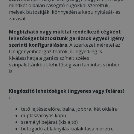
mindkét oldalán rásegítő rugókkal szereltük,
melyek biztosítják könnyedén a kapu nyitását- és
zárását.
Megbízható nagy múlttal rendelkező cégként
lehetőséget biztosítunk garázsok egyedi igény
szerinti konfigurálására
. A szerkezet méretei az
Ön igényeihez igazíthatók, ill. egyedileg is
kiválaszhatja a garázs színeit széles
színpalettánkból, lehetőség van famintás színben
is.
Kiegészítő lehetőségek (ingyenes vagy feláras)
:
tető lejtése: előre, balra, jobbra, két oldalra
duplaszárnyas kapu
személyi bejárat (kis ajtó)
befogadó ablaknyílás kialakítása méretre