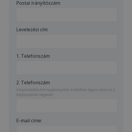
Postai irányítószám:
Levelezési cím:
1. Telefonszám
2. Telefonszám
A kapcsolatfelvétel megkönnyítése érdekében legyen szíves az 2.
telefonszámát megadni:
E-mail címe: