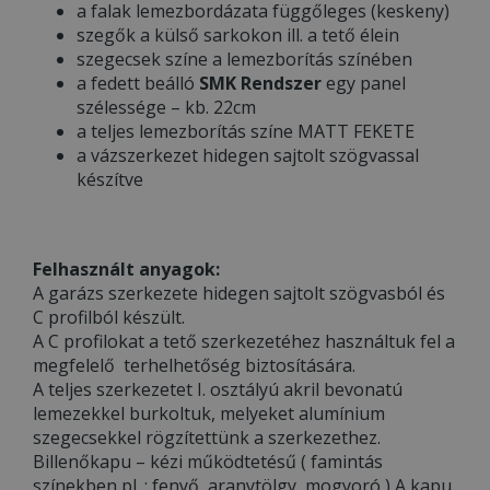
a falak lemezbordázata függőleges (keskeny)
szegők a külső sarkokon ill. a tető élein
szegecsek színe a lemezborítás színében
a fedett beálló
SMK Rendszer
egy panel
szélessége – kb. 22cm
a teljes lemezborítás színe MATT FEKETE
a vázszerkezet hidegen sajtolt szögvassal
készítve
Felhasznált anyagok:
A garázs szerkezete hidegen sajtolt szögvasból és
C profilból készült.
A C profilokat a tető szerkezetéhez használtuk fel a
megfelelő terhelhetőség biztosítására.
A teljes szerkezetet I. osztályú akril bevonatú
lemezekkel burkoltuk, melyeket alumínium
szegecsekkel rögzítettünk a szerkezethez.
Billenőkapu – kézi működtetésű ( famintás
színekben pl. : fenyő, aranytölgy, mogyoró ) A kapu