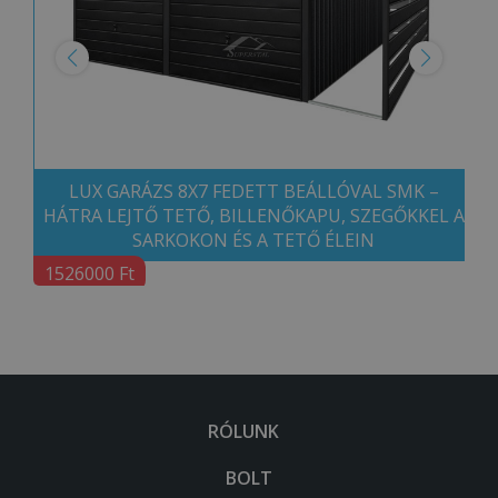
LUX GARÁZS 8X7 FEDETT BEÁLLÓVAL SMK –
HÁTRA LEJTŐ TETŐ, BILLENŐKAPU, SZEGŐKKEL A
SARKOKON ÉS A TETŐ ÉLEIN
1526000 Ft
RÓLUNK
BOLT