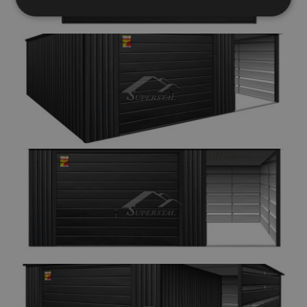
Elengedhetetlenül
Teljesítmény
szükséges
Célzás
Funkcionalitás
Besorolatlan