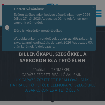
×
Tisztelt Vásárlóink!
Ezúton tájékoztatjuk kedves vásárlóinkat hogy 2026
Július 27.-től 2026 Augusztus 02.-ig telefonon nem
Hívjon minket!
+36 70 7342034
vagyunk elérhetőek.
Előre is köszönjük megértésüket!
Weboldalunkon a rendelések ebben az időszakban is
LUX GARÁZS 7X7 FEDETT BEÁLLÓVAL
zavartalanul leadhatóak, de azok 2026 Augusztus 03.
SMK – HÁTRA LEJTŐ TETŐ,
után kerülnek feldolgozásra.
BILLENŐKAPU, SZEGŐKKEL A
SARKOKON ÉS A TETŐ ÉLEIN
Főoldal
-
TERMÉKEK
-
GARÁZS FEDETT BEÁLLÓVAL SMK
-
LUX GARÁZS 7X7 FEDETT BEÁLLÓVAL SMK –
HÁTRA LEJTŐ TETŐ, BILLENŐKAPU, SZEGŐKKEL
A SARKOKON ÉS A TETŐ ÉLEIN