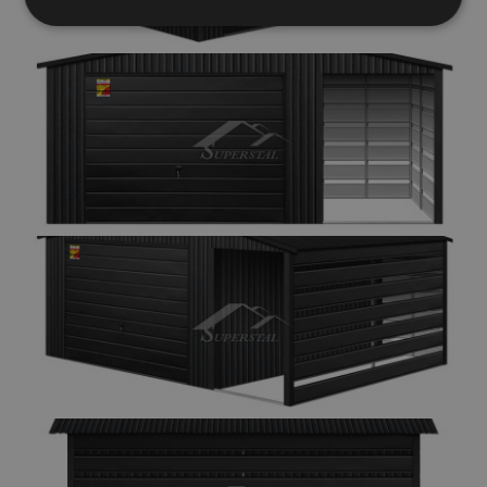
Elengedhetetlenül
Teljesítmény
szükséges
Célzás
Funkcionalitás
Besorolatlan