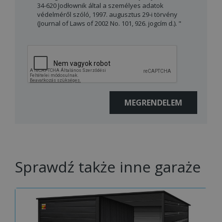
34-620 Jodłownik által a személyes adatok
védelméről szóló, 1997. augusztus 29-i törvény
(Journal of Laws of 2002 No. 101, 926. jogcím d.). "
Sprawdź także inne garaże