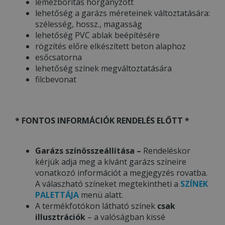
lemezborítás horganyzott
lehetőség a garázs méreteinek változtatására:
szélesség, hossz., magasság
lehetőség PVC ablak beépítésére
rögzítés előre elkészített beton alaphoz
esőcsatorna
lehetőség színek megváltoztatására
filcbevonat
* FONTOS INFORMÁCIÓK RENDELÉS ELŐTT *
Garázs színösszeállítása –
Rendeléskor
kérjük adja meg a kívánt garázs színeire
vonatkozó információt a megjegyzés rovatba.
A válaszható színeket megtekintheti a
SZÍNEK
PALETTÁJA
menü alatt.
A termékfotókon látható színek
csak
illusztrációk
– a valóságban kissé