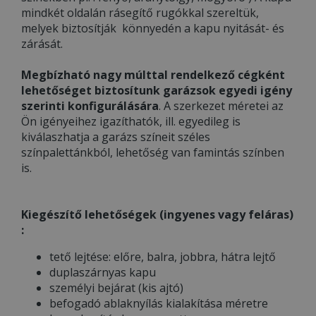
mindkét oldalán rásegítő rugókkal szereltük,
melyek biztosítják könnyedén a kapu nyitását- és
zárását.
Megbízható nagy múlttal rendelkező cégként
lehetőséget biztosítunk garázsok egyedi igény
szerinti konfigurálására
. A szerkezet méretei az
Ön igényeihez igazíthatók, ill. egyedileg is
kiválaszhatja a garázs színeit széles
színpalettánkból, lehetőség van famintás színben
is.
Kiegészítő lehetőségek (ingyenes vagy feláras)
:
tető lejtése: előre, balra, jobbra, hátra lejtő
duplaszárnyas kapu
személyi bejárat (kis ajtó)
befogadó ablaknyílás kialakítása méretre