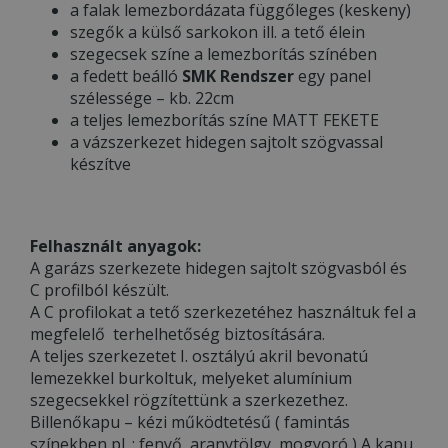
a falak lemezbordázata függőleges (keskeny)
szegők a külső sarkokon ill. a tető élein
szegecsek színe a lemezborítás színében
a fedett beálló
SMK Rendszer
egy panel
szélessége – kb. 22cm
a teljes lemezborítás színe MATT FEKETE
a vázszerkezet hidegen sajtolt szögvassal
készítve
Felhasznált anyagok:
A garázs szerkezete hidegen sajtolt szögvasból és
C profilból készült.
A C profilokat a tető szerkezetéhez használtuk fel a
megfelelő terhelhetőség biztosítására.
A teljes szerkezetet I. osztályú akril bevonatú
lemezekkel burkoltuk, melyeket alumínium
szegecsekkel rögzítettünk a szerkezethez.
Billenőkapu – kézi működtetésű ( famintás
színekben pl. : fenyő, aranytölgy, mogyoró ) A kapu