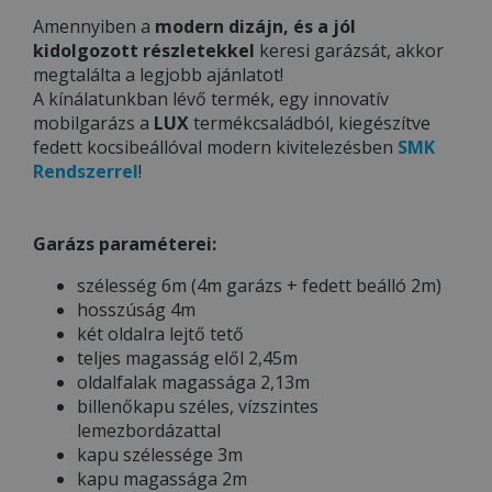
Amennyiben a
modern dizájn, és a jól
kidolgozott részletekkel
keresi garázsát, akkor
megtalálta a legjobb ajánlatot!
A kínálatunkban lévő termék, egy innovatív
mobilgarázs a
LUX
termékcsaládból, kiegészítve
fedett kocsibeállóval modern kivitelezésben
SMK
Rendszerrel
!
Garázs paraméterei:
szélesség 6m (4m garázs + fedett beálló 2m)
hosszúság 4m
két oldalra lejtő tető
teljes magasság elől 2,45m
oldalfalak magassága 2,13m
billenőkapu széles, vízszintes
lemezbordázattal
kapu szélessége 3m
kapu magassága 2m