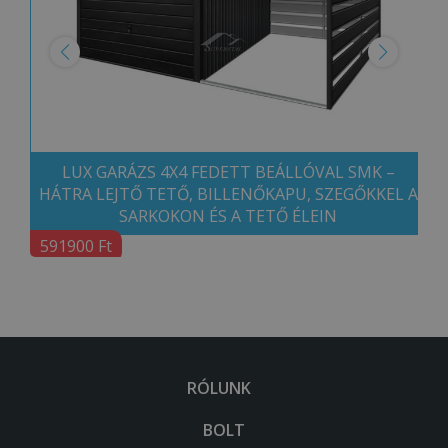
LUX GARÁZS 4X4 FEDETT BEÁLLÓVAL SMK –
HÁTRA LEJTŐ TETŐ, BILLENŐKAPU, SZEGŐKKEL A
SARKOKON ÉS A TETŐ ÉLEIN
591900 Ft
RÓLUNK
BOLT