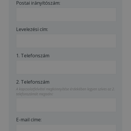
Postai irányítószám:
Levelezési cím:
1. Telefonszám
2. Telefonszám
A kapcsolatfelvétel megkönnyítése érdekében legyen szíves az 2.
telefonszámát megadni:
E-mail címe: