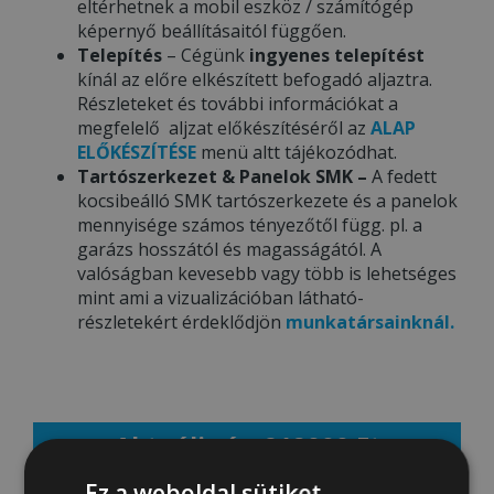
eltérhetnek a mobil eszköz / számítógép
képernyő beállításaitól függően.
Telepítés
– Cégünk
ingyenes telepítést
kínál az előre elkészített befogadó aljaztra.
Részleteket és további információkat a
megfelelő aljzat előkészítéséről az
ALAP
ELŐKÉSZÍTÉSE
menü altt tájékozódhat.
Tartószerkezet & Panelok SMK –
A fedett
kocsibeálló SMK tartószerkezete és a panelok
mennyisége számos tényezőtől függ. pl. a
garázs hosszától és magasságától. A
valóságban kevesebb vagy több is lehetséges
mint ami a vizualizációban látható-
részletekért érdeklődjön
munkatársainknál.
Aktuális ár: 912000 Ft
Ez a weboldal sütiket