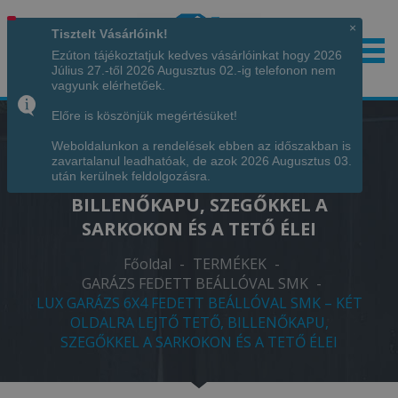
×
Tisztelt Vásárlóink!
Ezúton tájékoztatjuk kedves vásárlóinkat hogy 2026
Július 27.-től 2026 Augusztus 02.-ig telefonon nem
Hívjon minket!
+36 70 7342034
vagyunk elérhetőek.
Előre is köszönjük megértésüket!
Weboldalunkon a rendelések ebben az időszakban is
LUX GARÁZS 6X4 FEDETT BEÁLLÓVAL
zavartalanul leadhatóak, de azok 2026 Augusztus 03.
SMK – KÉT OLDALRA LEJTŐ TETŐ,
után kerülnek feldolgozásra.
BILLENŐKAPU, SZEGŐKKEL A
SARKOKON ÉS A TETŐ ÉLEI
Főoldal
-
TERMÉKEK
-
GARÁZS FEDETT BEÁLLÓVAL SMK
-
LUX GARÁZS 6X4 FEDETT BEÁLLÓVAL SMK – KÉT
OLDALRA LEJTŐ TETŐ, BILLENŐKAPU,
SZEGŐKKEL A SARKOKON ÉS A TETŐ ÉLEI