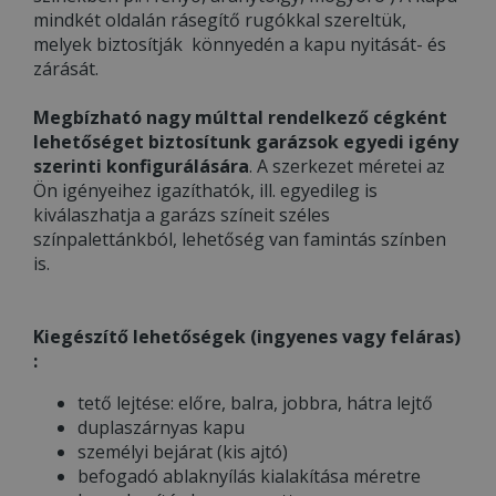
mindkét oldalán rásegítő rugókkal szereltük,
melyek biztosítják könnyedén a kapu nyitását- és
zárását.
Megbízható nagy múlttal rendelkező cégként
lehetőséget biztosítunk garázsok egyedi igény
szerinti konfigurálására
. A szerkezet méretei az
Ön igényeihez igazíthatók, ill. egyedileg is
kiválaszhatja a garázs színeit széles
színpalettánkból, lehetőség van famintás színben
is.
Kiegészítő lehetőségek (ingyenes vagy feláras)
:
tető lejtése: előre, balra, jobbra, hátra lejtő
duplaszárnyas kapu
személyi bejárat (kis ajtó)
befogadó ablaknyílás kialakítása méretre