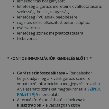
lemezborítás horganyzott
lehetőség a garázs méreteinek változtatására:
szélesség, hossz., magasság
lehetőség PVC ablak beépítésére
rögzítés előre elkészített beton alaphoz
esőcsatorna
lehetőség színek megváltoztatására
filcbevonat
* FONTOS INFORMÁCIÓK RENDELÉS ELŐTT *
Garázs színösszeállítása –
Rendeléskor
kérjük adja meg a kívánt garázs színeire
vonatkozó információt a megjegyzés rovatba.
A válaszható színeket megtekintheti a
SZÍNEK
PALETTÁJA
menü alatt.
A termékfotókon látható színek
csak
illusztrációk
– a valóságban kissé