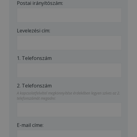
Postai irányítószám:
Levelezési cím:
1. Telefonszám
2. Telefonszám
A kapcsolatfelvétel megkönnyítése érdekében legyen szíves az 2.
telefonszámát megadni:
E-mail címe: