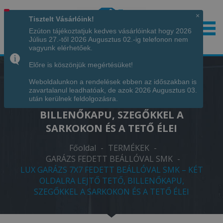
×
Tisztelt Vásárlóink!
Ezúton tájékoztatjuk kedves vásárlóinkat hogy 2026
Július 27.-től 2026 Augusztus 02.-ig telefonon nem
Hívjon minket!
+36 70 7342034
vagyunk elérhetőek.
Előre is köszönjük megértésüket!
Weboldalunkon a rendelések ebben az időszakban is
LUX GARÁZS 7X7 FEDETT BEÁLLÓVAL
zavartalanul leadhatóak, de azok 2026 Augusztus 03.
SMK – KÉT OLDALRA LEJTŐ TETŐ,
után kerülnek feldolgozásra.
BILLENŐKAPU, SZEGŐKKEL A
SARKOKON ÉS A TETŐ ÉLEI
Főoldal
-
TERMÉKEK
-
GARÁZS FEDETT BEÁLLÓVAL SMK
-
LUX GARÁZS 7X7 FEDETT BEÁLLÓVAL SMK – KÉT
OLDALRA LEJTŐ TETŐ, BILLENŐKAPU,
SZEGŐKKEL A SARKOKON ÉS A TETŐ ÉLEI