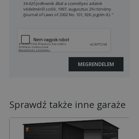
34-620 Jodłownik által a személyes adatok
védelméről szóló, 1997. augusztus 29-i törvény
(Journal of Laws of 2002 No. 101, 926. jogcím d.). "
Sprawdź także inne garaże