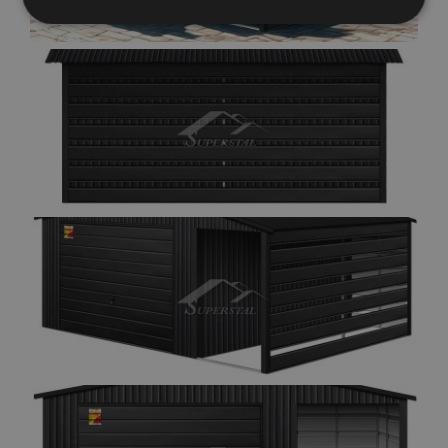
Elengedhetetlenül
Teljesítmény
szükséges
Célzás
Funkcionalitás
Besorolatlan