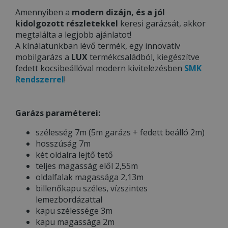
Amennyiben a
modern dizájn, és a jól
kidolgozott részletekkel
keresi garázsát, akkor
megtalálta a legjobb ajánlatot!
A kínálatunkban lévő termék, egy innovatív
mobilgarázs a
LUX
termékcsaládból, kiegészítve
fedett kocsibeállóval modern kivitelezésben
SMK
Rendszerrel
!
Garázs paraméterei:
szélesség 7m (5m garázs + fedett beálló 2m)
hosszúság 7m
két oldalra lejtő tető
teljes magasság elől 2,55m
oldalfalak magassága 2,13m
billenőkapu széles, vízszintes
lemezbordázattal
kapu szélessége 3m
kapu magassága 2m