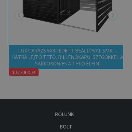
LUX GARÁZS 5X8 FEDETT BEÁLLÓVAL SMK –
HÁTRA LEJTŐ TETŐ, BILLENŐKAPU, SZEGŐKKEL A
SARKOKON ÉS A TETŐ ÉLEIN
1077000 Ft
RÓLUNK
BOLT