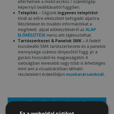
eltérhetnek a mobil eszköz / számítógép
képernyő beállításaitól függően.
Telepítés
– Cégünk
ingyenes telepítést
kínál az előre elkészített befogadó aljaztra.
Részleteket és további információkat a
megfelelő aljzat előkészítéséről az
ALAP
ELŐKÉSZÍTÉSE
menü altt tájékozódhat.
Tartószerkezet & Panelok SMK –
A fedett
kocsibeálló SMK tartószerkezete és a panelok
mennyisége számos tényezőtől függ. pl. a
garázs hosszától és magasságától. A
valóságban kevesebb vagy több is lehetséges
mint ami a vizualizációban látható-
részletekért érdeklődjön
munkatársainknál.
Aktuális ár: 125000 Ft
Ez a weboldal sütiket