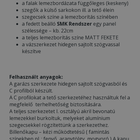
a falak lemezbordázata függőleges (keskeny)
szegők a külső sarkokon ill. a tető élein
szegecsek színe a lemezborítás színében
a fedett beálló
SMK Rendszer
egy panel
szélessége – kb. 22cm
a teljes lemezborítás színe MATT FEKETE
a vázszerkezet hidegen sajtolt szögvassal
készítve
Felhasznált anyagok:
A garázs szerkezete hidegen sajtolt szögvasból és
C profilból készült.
A C profilokat a tető szerkezetéhez használtuk fel a
megfelelő terhelhetőség biztosítására.
A teljes szerkezetet I. osztályú akril bevonatú
lemezekkel burkoltuk, melyeket alumínium
szegecsekkel rögzítettünk a szerkezethez.
Billenőkapu – kézi működtetésű ( famintás
színekben pl. : fenyő, aranytölgy, mogyoró ) A kapu