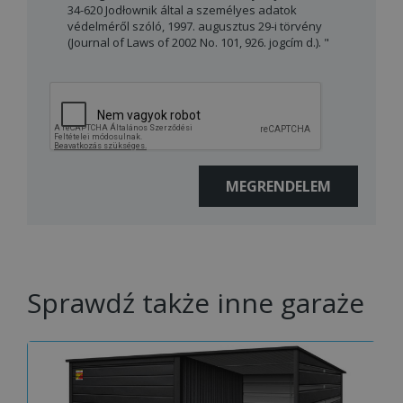
34-620 Jodłownik által a személyes adatok
védelméről szóló, 1997. augusztus 29-i törvény
(Journal of Laws of 2002 No. 101, 926. jogcím d.). "
Sprawdź także inne garaże