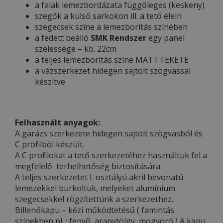
a falak lemezbordázata függőleges (keskeny)
szegők a külső sarkokon ill. a tető élein
szegecsek színe a lemezborítás színében
a fedett beálló
SMK Rendszer
egy panel
szélessége – kb. 22cm
a teljes lemezborítás színe MATT FEKETE
a vázszerkezet hidegen sajtolt szögvassal
készítve
Felhasznált anyagok:
A garázs szerkezete hidegen sajtolt szögvasból és
C profilból készült.
A C profilokat a tető szerkezetéhez használtuk fel a
megfelelő terhelhetőség biztosítására.
A teljes szerkezetet I. osztályú akril bevonatú
lemezekkel burkoltuk, melyeket alumínium
szegecsekkel rögzítettünk a szerkezethez.
Billenőkapu – kézi működtetésű ( famintás
színekben pl. : fenyő, aranytölgy, mogyoró ) A kapu