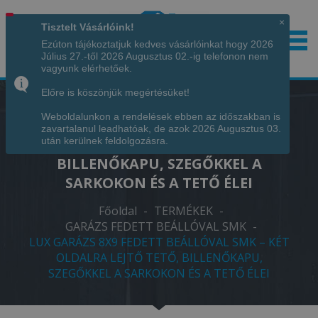
×
Tisztelt Vásárlóink!
Ezúton tájékoztatjuk kedves vásárlóinkat hogy 2026
Július 27.-től 2026 Augusztus 02.-ig telefonon nem
Hívjon minket!
+36 70 7342034
vagyunk elérhetőek.
Előre is köszönjük megértésüket!
Weboldalunkon a rendelések ebben az időszakban is
LUX GARÁZS 8X9 FEDETT BEÁLLÓVAL
zavartalanul leadhatóak, de azok 2026 Augusztus 03.
SMK – KÉT OLDALRA LEJTŐ TETŐ,
után kerülnek feldolgozásra.
BILLENŐKAPU, SZEGŐKKEL A
SARKOKON ÉS A TETŐ ÉLEI
Főoldal
-
TERMÉKEK
-
GARÁZS FEDETT BEÁLLÓVAL SMK
-
LUX GARÁZS 8X9 FEDETT BEÁLLÓVAL SMK – KÉT
OLDALRA LEJTŐ TETŐ, BILLENŐKAPU,
SZEGŐKKEL A SARKOKON ÉS A TETŐ ÉLEI