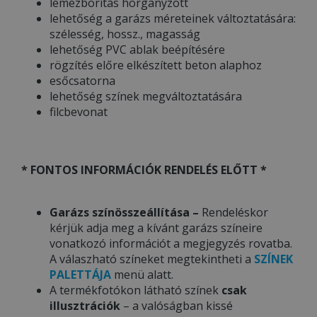
lemezborítás horganyzott
lehetőség a garázs méreteinek változtatására:
szélesség, hossz., magasság
lehetőség PVC ablak beépítésére
rögzítés előre elkészített beton alaphoz
esőcsatorna
lehetőség színek megváltoztatására
filcbevonat
* FONTOS INFORMÁCIÓK RENDELÉS ELŐTT *
Garázs színösszeállítása –
Rendeléskor
kérjük adja meg a kívánt garázs színeire
vonatkozó információt a megjegyzés rovatba.
A válaszható színeket megtekintheti a
SZÍNEK
PALETTÁJA
menü alatt.
A termékfotókon látható színek
csak
illusztrációk
– a valóságban kissé