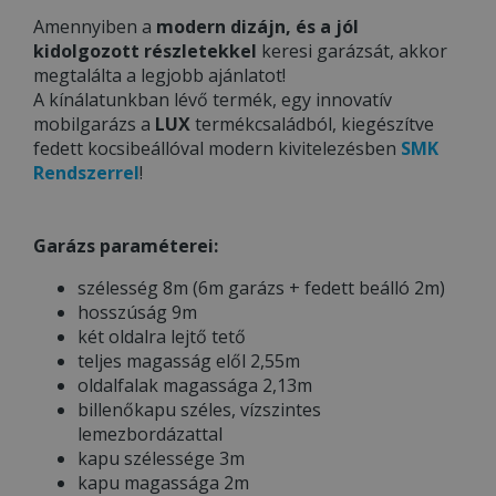
Amennyiben a
modern dizájn, és a jól
kidolgozott részletekkel
keresi garázsát, akkor
megtalálta a legjobb ajánlatot!
A kínálatunkban lévő termék, egy innovatív
mobilgarázs a
LUX
termékcsaládból, kiegészítve
fedett kocsibeállóval modern kivitelezésben
SMK
Rendszerrel
!
Garázs paraméterei:
szélesség 8m (6m garázs + fedett beálló 2m)
hosszúság 9m
két oldalra lejtő tető
teljes magasság elől 2,55m
oldalfalak magassága 2,13m
billenőkapu széles, vízszintes
lemezbordázattal
kapu szélessége 3m
kapu magassága 2m