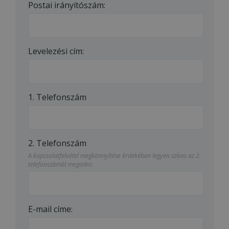
Postai irányítószám:
Levelezési cím:
1. Telefonszám
2. Telefonszám
A kapcsolatfelvétel megkönnyítése érdekében legyen szíves az 2.
telefonszámát megadni:
E-mail címe: