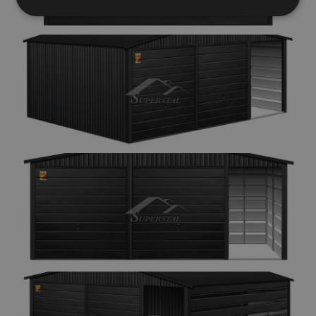
Elengedhetetlenül
Teljesítmény
szükséges
Célzás
Funkcionalitás
Besorolatlan