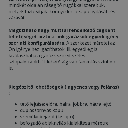
mindkét oldalán rásegítő rugókkal szereltük,
melyek biztosítják könnyedén a kapu nyitását- és
zárását.
Megbízható nagy múlttal rendelkező cégként
lehetőséget biztosítunk garázsok egyedi igény
szerinti konfigurálására
. A szerkezet méretei az
Ön igényeihez igazíthatók, ill. egyedileg is
kiválaszhatja a garázs színeit széles
színpalettánkból, lehetőség van famintás színben
is.
Kiegészítő lehetőségek (ingyenes vagy feláras)
:
tető lejtése: előre, balra, jobbra, hátra lejtő
duplaszárnyas kapu
személyi bejárat (kis ajtó)
befogadó ablaknyílás kialakítása méretre