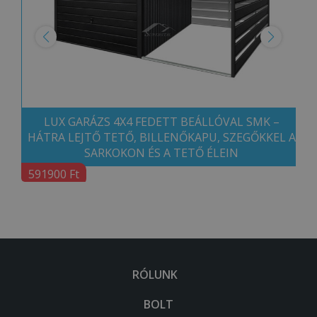
LUX GARÁZS 4X4 FEDETT BEÁLLÓVAL SMK –
HÁTRA LEJTŐ TETŐ, BILLENŐKAPU, SZEGŐKKEL A
SARKOKON ÉS A TETŐ ÉLEIN
591900 Ft
RÓLUNK
BOLT