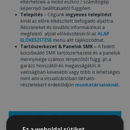
eltérhetnek a mobil eszköz / számítógép
képernyő beállításaitól függően.
Telepítés
– Cégünk
ingyenes telepítést
kínál az előre elkészített befogadó aljaztra.
Részleteket és további információkat a
megfelelő aljzat előkészítéséről az
ALAP
ELŐKÉSZÍTÉSE
menü altt tájékozódhat.
Tartószerkezet & Panelok SMK –
A fedett
kocsibeálló SMK tartószerkezete és a panelok
mennyisége számos tényezőtől függ. pl. a
garázs hosszától és magasságától. A
valóságban kevesebb vagy több is lehetséges
mint ami a vizualizációban látható-
részletekért érdeklődjön
munkatársainknál.
Aktuális ár: 1984000 Ft
Ez a weboldal sütiket