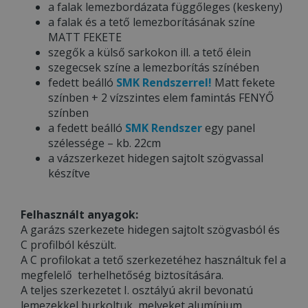
a falak lemezbordázata függőleges (keskeny)
a falak és a tető lemezborításának színe
MATT FEKETE
szegők a külső sarkokon ill. a tető élein
szegecsek színe a lemezborítás színében
fedett beálló
SMK Rendszerrel!
Matt fekete
színben + 2 vízszintes elem famintás FENYŐ
színben
a fedett beálló
SMK Rendszer
egy panel
szélessége – kb. 22cm
a vázszerkezet hidegen sajtolt szögvassal
készítve
Felhasznált anyagok:
A garázs szerkezete hidegen sajtolt szögvasból és
C profilból készült.
A C profilokat a tető szerkezetéhez használtuk fel a
megfelelő terhelhetőség biztosítására.
A teljes szerkezetet I. osztályú akril bevonatú
lemezekkel burkoltuk, melyeket alumínium