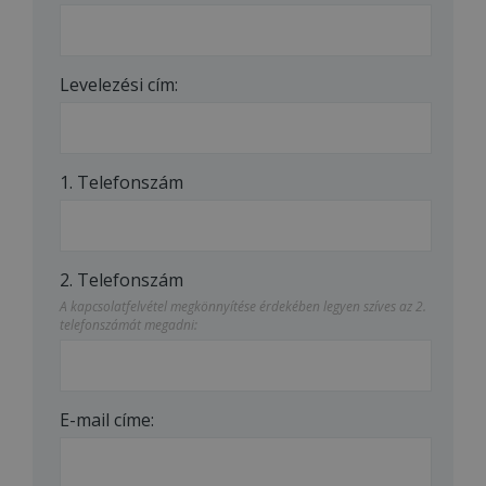
Levelezési cím:
1. Telefonszám
2. Telefonszám
A kapcsolatfelvétel megkönnyítése érdekében legyen szíves az 2.
telefonszámát megadni:
E-mail címe: