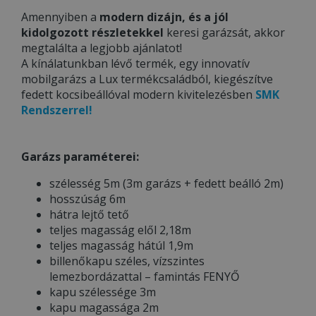
Amennyiben a
modern dizájn, és a jól
kidolgozott részletekkel
keresi garázsát, akkor
megtalálta a legjobb ajánlatot!
A kínálatunkban lévő termék, egy innovatív
mobilgarázs a Lux termékcsaládból, kiegészítve
fedett kocsibeállóval modern kivitelezésben
SMK
Rendszerrel!
Garázs paraméterei:
szélesség 5m (3m garázs + fedett beálló 2m)
hosszúság 6m
hátra lejtő tető
teljes magasság elől 2,18m
teljes magasság hátúl 1,9m
billenőkapu széles, vízszintes
lemezbordázattal – famintás FENYŐ
kapu szélessége 3m
kapu magassága 2m