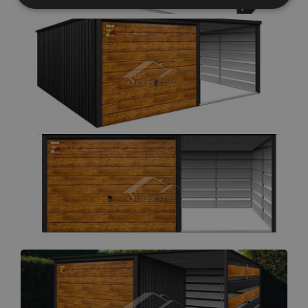
Elengedhetetlenül
Teljesítmény
szükséges
Célzás
Funkcionalitás
Besorolatlan