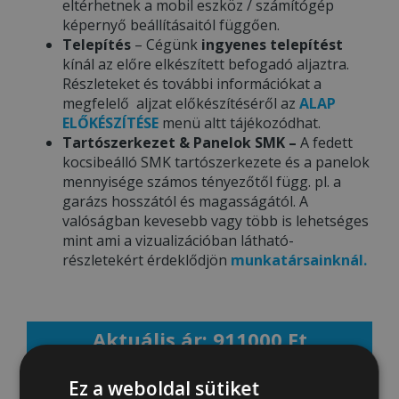
eltérhetnek a mobil eszköz / számítógép
képernyő beállításaitól függően.
Telepítés
– Cégünk
ingyenes telepítést
kínál az előre elkészített befogadó aljaztra.
Részleteket és további információkat a
megfelelő aljzat előkészítéséről az
ALAP
ELŐKÉSZÍTÉSE
menü altt tájékozódhat.
Tartószerkezet & Panelok SMK –
A fedett
kocsibeálló SMK tartószerkezete és a panelok
mennyisége számos tényezőtől függ. pl. a
garázs hosszától és magasságától. A
valóságban kevesebb vagy több is lehetséges
mint ami a vizualizációban látható-
részletekért érdeklődjön
munkatársainknál.
Aktuális ár: 911000 Ft
Ez a weboldal sütiket
MEGRENDELEM