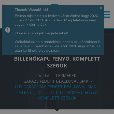
×
Tisztelt Vásárlóink!
Ezúton tájékoztatjuk kedves vásárlóinkat hogy 2026
Július 27.-től 2026 Augusztus 02.-ig telefonon nem
Hívjon minket!
+36 70 7342034
vagyunk elérhetőek.
Előre is köszönjük megértésüket!
Weboldalunkon a rendelések ebben az időszakban is
LUX GARÁZS 5X6 FEDETT BEÁLLÓVAL
zavartalanul leadhatóak, de azok 2026 Augusztus 03.
SMK – HÁTRA LEJTŐ TETŐ,
után kerülnek feldolgozásra.
BILLENŐKAPU FENYŐ, KOMPLETT
SZEGŐK
Főoldal
-
TERMÉKEK
-
GARÁZS FEDETT BEÁLLÓVAL SMK
-
LUX GARÁZS 5X6 FEDETT BEÁLLÓVAL SMK –
HÁTRA LEJTŐ TETŐ, BILLENŐKAPU FENYŐ,
KOMPLETT SZEGŐK