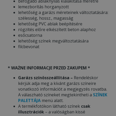
befogadó ablaknyílás kialakítása méretre
lemezborítás horganyzott
lehetőség a garázs méreteinek változtatására:
szélesség, hossz., magasság
lehetőség PVC ablak beépítésére
rögzítés előre elkészített beton alaphoz
esőcsatorna
lehetőség színek megváltoztatására
filcbevonat
* WAŻNE INFORMACJE PRZED ZAKUPEM *
Garázs színösszeállítása –
Rendeléskor
kérjük adja meg a kívánt garázs színeire
vonatkozó információt a megjegyzés rovatba.
A válaszható színeket megtekintheti a
SZÍNEK
PALETTÁJA
menü alatt.
A termékfotókon látható színek
csak
illusztrációk
– a valóságban kissé