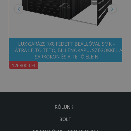
LUX GARÁZS 7X8 FEDETT BEÁLLÓVAL SMK –
HÁTRA LEJTŐ TETŐ, BILLENŐKAPU, SZEGŐKKEL A
SARKOKON ÉS A TETŐ ÉLEIN
1268000 Ft
RÓLUNK
BOLT