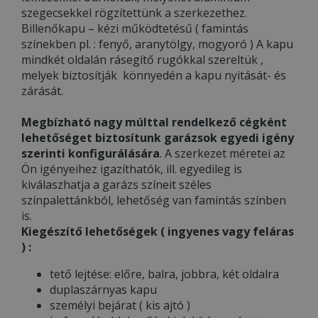
szegecsekkel rögzítettünk a szerkezethez.
Billenőkapu – kézi működtetésű ( famintás
színekben pl. : fenyő, aranytölgy, mogyoró ) A kapu
mindkét oldalán rásegítő rugókkal szereltük ,
melyek biztosítják könnyedén a kapu nyitását- és
zárását.
Megbízható nagy múlttal rendelkező cégként
lehetőséget biztosítunk garázsok egyedi igény
szerinti konfigurálására
. A szerkezet méretei az
Ön igényeihez igazíthatók, ill. egyedileg is
kiválaszhatja a garázs színeit széles
színpalettánkból, lehetőség van famintás színben
is.
Kiegészítő lehetőségek ( ingyenes vagy feláras
) :
tető lejtése: előre, balra, jobbra, két oldalra
duplaszárnyas kapu
személyi bejárat ( kis ajtó )