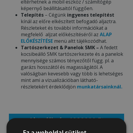
eltérhetnek a mobil eszköz / számítógép
képernyő beállításaitól függően.
Telepítés
– Cégünk
ingyenes telepítést
kínál az előre elkészített befogadó aljaztra.
Részleteket és további információkat a
megfelelő aljzat előkészítéséről az
ALAP
ELŐKÉSZÍTÉSE
menü altt tájékozódhat.
Tartószerkezet & Panelok SMK –
A fedett
kocsibeálló SMK tartószerkezete és a panelok
mennyisége számos tényezőtől függ. pl. a
garázs hosszától és magasságától. A
valóságban kevesebb vagy több is lehetséges
mint ami a vizualizációban látható-
részletekért érdeklődjön
munkatársainknál.
Aktuális ár: 1229000 Ft
Ez a weboldal sütiket