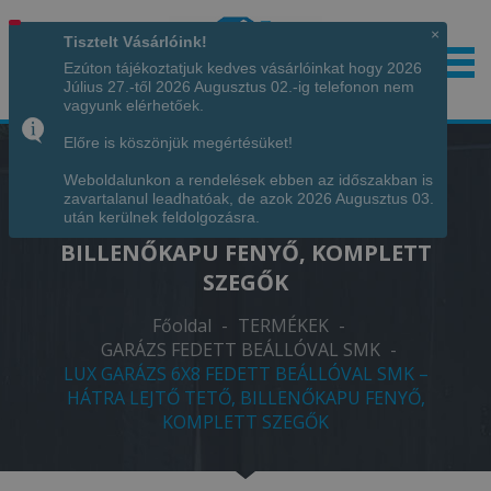
×
Tisztelt Vásárlóink!
Ezúton tájékoztatjuk kedves vásárlóinkat hogy 2026
Július 27.-től 2026 Augusztus 02.-ig telefonon nem
Hívjon minket!
+36 70 7342034
vagyunk elérhetőek.
Előre is köszönjük megértésüket!
Weboldalunkon a rendelések ebben az időszakban is
LUX GARÁZS 6X8 FEDETT BEÁLLÓVAL
zavartalanul leadhatóak, de azok 2026 Augusztus 03.
SMK – HÁTRA LEJTŐ TETŐ,
után kerülnek feldolgozásra.
BILLENŐKAPU FENYŐ, KOMPLETT
SZEGŐK
Főoldal
-
TERMÉKEK
-
GARÁZS FEDETT BEÁLLÓVAL SMK
-
LUX GARÁZS 6X8 FEDETT BEÁLLÓVAL SMK –
HÁTRA LEJTŐ TETŐ, BILLENŐKAPU FENYŐ,
KOMPLETT SZEGŐK