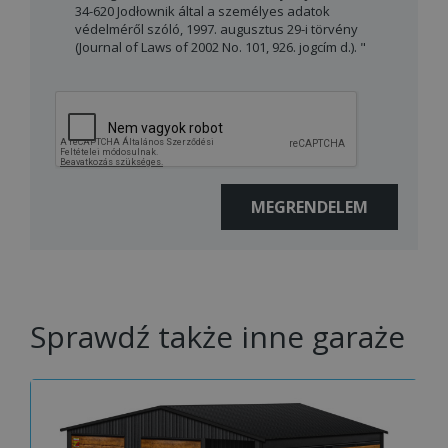
34-620 Jodłownik által a személyes adatok
védelméről szóló, 1997. augusztus 29-i törvény
(Journal of Laws of 2002 No. 101, 926. jogcím d.). "
Sprawdź także inne garaże