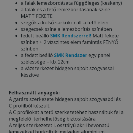
a falak lemezbordázata függőleges (keskeny)
a falak és a tető lemezborításának színe
MATT FEKETE
szegők a külső sarkokon ill. a tető élein
szegecsek színe a lemezborítás színében
fedett beálló
SMK Rendszerrel!
Matt fekete
színben + 2 vízszintes elem famintás FENYŐ
színben
a fedett beálló
SMK Rendszer
egy panel
szélessége – kb. 22cm
a vázszerkezet hidegen sajtolt szögvassal
készítve
Felhasznált anyagok:
A garázs szerkezete hidegen sajtolt szögvasból és
C profilból készült.
A C profilokat a tető szerkezetéhez használtuk fel a
megfelelő terhelhetőség biztosítására.
A teljes szerkezetet I. osztályú akril bevonatú
lemezekkel burkoltuk, melyeket alumínium