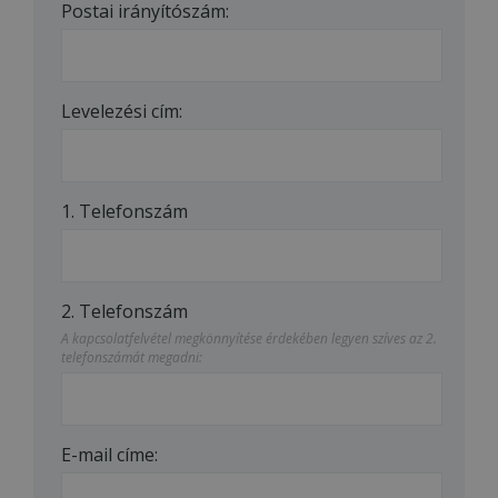
Postai irányítószám:
Levelezési cím:
1. Telefonszám
2. Telefonszám
A kapcsolatfelvétel megkönnyítése érdekében legyen szíves az 2.
telefonszámát megadni:
E-mail címe: