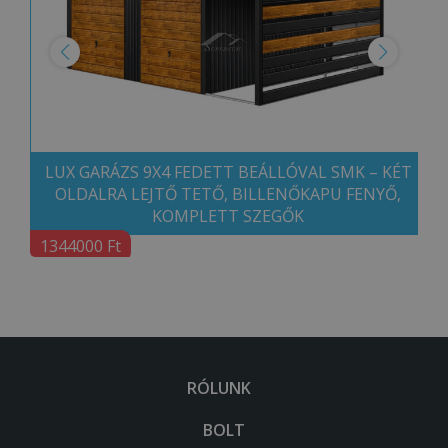
LUX GARÁZS 9X4 FEDETT BEÁLLÓVAL SMK – KÉT
OLDALRA LEJTŐ TETŐ, BILLENŐKAPU FENYŐ,
KOMPLETT SZEGŐK
1344000 Ft
RÓLUNK
BOLT