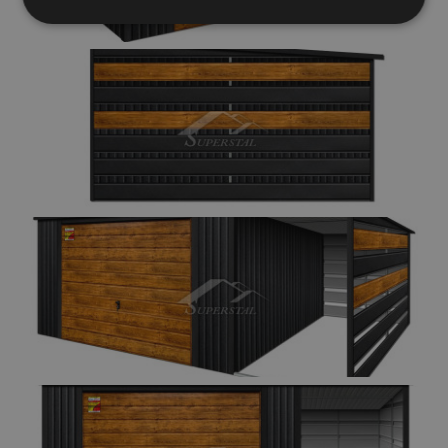
Elengedhetetlenül
Teljesítmény
szükséges
Célzás
Funkcionalitás
Besorolatlan