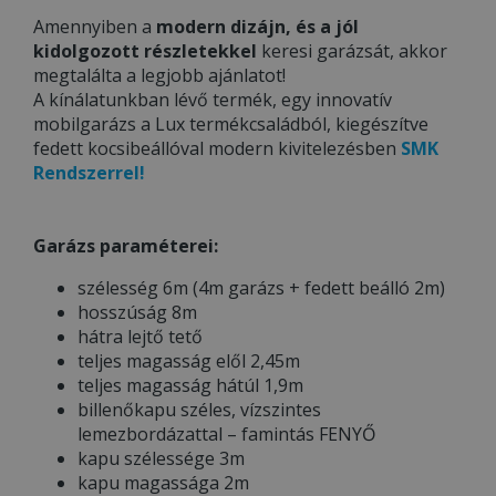
Amennyiben a
modern dizájn, és a jól
kidolgozott részletekkel
keresi garázsát, akkor
megtalálta a legjobb ajánlatot!
A kínálatunkban lévő termék, egy innovatív
mobilgarázs a Lux termékcsaládból, kiegészítve
fedett kocsibeállóval modern kivitelezésben
SMK
Rendszerrel!
Garázs paraméterei:
szélesség 6m (4m garázs + fedett beálló 2m)
hosszúság 8m
hátra lejtő tető
teljes magasság elől 2,45m
teljes magasság hátúl 1,9m
billenőkapu széles, vízszintes
lemezbordázattal – famintás FENYŐ
kapu szélessége 3m
kapu magassága 2m