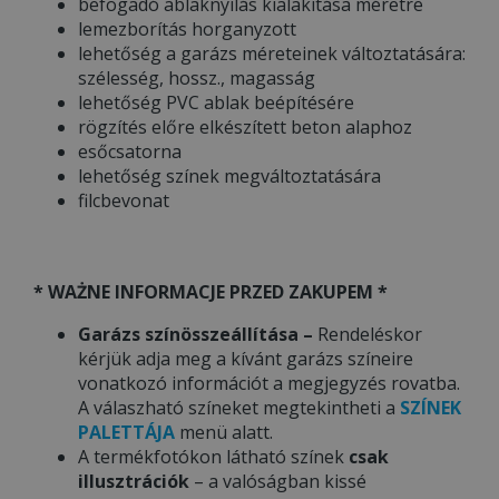
befogadó ablaknyílás kialakítása méretre
lemezborítás horganyzott
lehetőség a garázs méreteinek változtatására:
szélesség, hossz., magasság
lehetőség PVC ablak beépítésére
rögzítés előre elkészített beton alaphoz
esőcsatorna
lehetőség színek megváltoztatására
filcbevonat
* WAŻNE INFORMACJE PRZED ZAKUPEM *
Garázs színösszeállítása –
Rendeléskor
kérjük adja meg a kívánt garázs színeire
vonatkozó információt a megjegyzés rovatba.
A válaszható színeket megtekintheti a
SZÍNEK
PALETTÁJA
menü alatt.
A termékfotókon látható színek
csak
illusztrációk
– a valóságban kissé