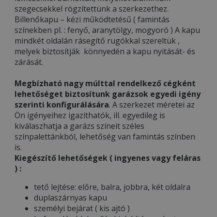
szegecsekkel rögzítettünk a szerkezethez.
Billenőkapu – kézi működtetésű ( famintás
színekben pl. : fenyő, aranytölgy, mogyoró ) A kapu
mindkét oldalán rásegítő rugókkal szereltük ,
melyek biztosítják könnyedén a kapu nyitását- és
zárását.
Megbízható nagy múlttal rendelkező cégként
lehetőséget biztosítunk garázsok egyedi igény
szerinti konfigurálására
. A szerkezet méretei az
Ön igényeihez igazíthatók, ill. egyedileg is
kiválaszhatja a garázs színeit széles
színpalettánkból, lehetőség van famintás színben
is.
Kiegészítő lehetőségek ( ingyenes vagy feláras
) :
tető lejtése: előre, balra, jobbra, két oldalra
duplaszárnyas kapu
személyi bejárat ( kis ajtó )