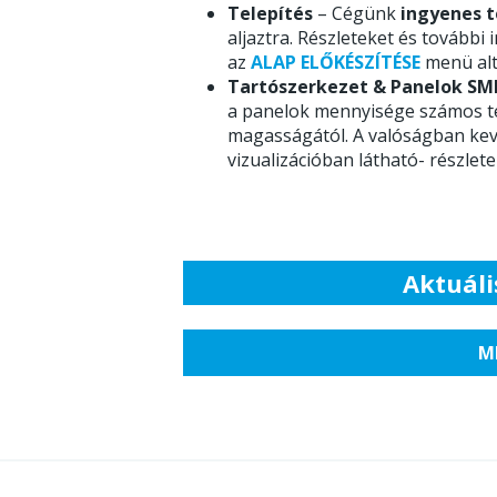
Telepítés
– Cégünk
ingyenes t
aljaztra. Részleteket és további
az
ALAP ELŐKÉSZÍTÉSE
menü alt
Tartószerkezet & Panelok SM
a panelok mennyisége számos tén
magasságától. A valóságban kev
vizualizációban látható- részlet
Aktuáli
M