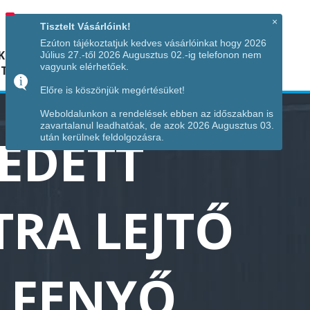
Hívjon minket!
+36 70 7342034
×
Tisztelt Vásárlóink!
Ezúton tájékoztatjuk kedves vásárlóinkat hogy 2026
K
KÉPGALÉRIA
INFÓ
ELÉRHETŐSÉG
Július 27.-től 2026 Augusztus 02.-ig telefonon nem
vagyunk elérhetőek.
TÁJA
Előre is köszönjük megértésüket!
Weboldalunkon a rendelések ebben az időszakban is
zavartalanul leadhatóak, de azok 2026 Augusztus 03.
FEDETT
után kerülnek feldolgozásra.
TRA LEJTŐ
 FENYŐ,