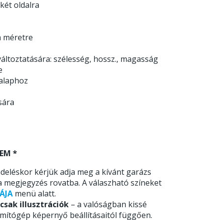
 két oldalra
a méretre
áltoztatására: szélesség, hossz., magasság
e
 alaphoz
sára
EM *
deléskor kérjük adja meg a kívánt garázs
a megjegyzés rovatba. A válaszható színeket
ÁJA
menü alatt.
csak illusztrációk
– a valóságban kissé
ámítógép képernyő beállításaitól függően.