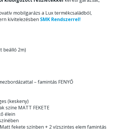
ovatív mobilgarázs a Lux termékcsaládból,
ern kivitelezésben
SMK Rendszerrel!
t beálló 2m)
lemezbordázattal – famintás FENYŐ
ges (keskeny)
ának színe MATT FEKETE
tő élein
 színében
Matt fekete színben + 2 vízszintes elem famintás