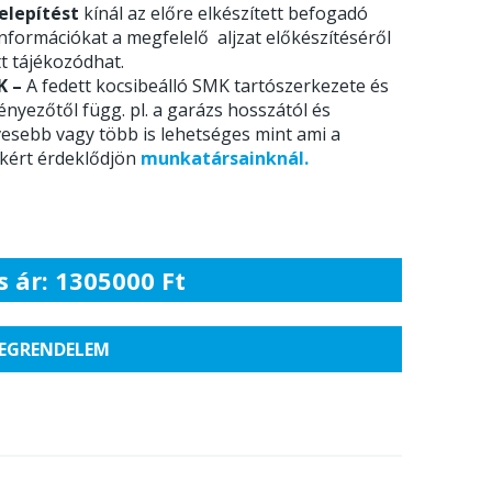
elepítést
kínál az előre elkészített befogadó
 információkat a megfelelő aljzat előkészítéséről
t tájékozódhat.
K –
A fedett kocsibeálló SMK tartószerkezete és
yezőtől függ. pl. a garázs hosszától és
esebb vagy több is lehetséges mint ami a
ekért érdeklődjön
munkatársainknál.
s ár: 1305000 Ft
EGRENDELEM