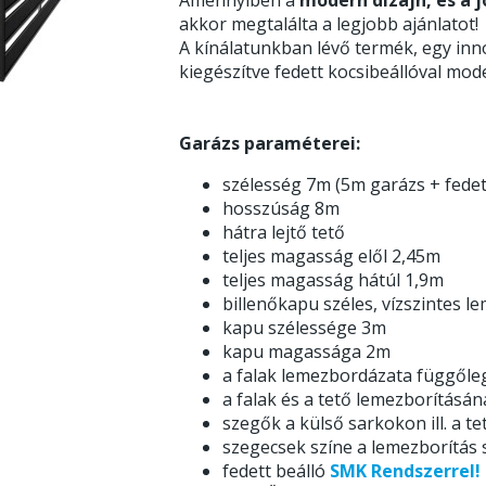
akkor megtalálta a legjobb ajánlatot!
A kínálatunkban lévő termék, egy inn
kiegészítve fedett kocsibeállóval mod
Garázs paraméterei:
szélesség 7m (5m garázs + fedet
hosszúság 8m
hátra lejtő tető
teljes magasság elől 2,45m
teljes magasság hátúl 1,9m
billenőkapu széles, vízszintes 
kapu szélessége 3m
kapu magassága 2m
a falak lemezbordázata függőle
a falak és a tető lemezborítás
szegők a külső sarkokon ill. a te
szegecsek színe a lemezborítás
fedett beálló
SMK Rendszerrel!