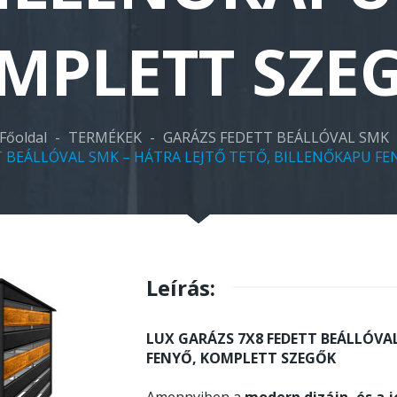
MPLETT SZE
Főoldal
-
TERMÉKEK
-
GARÁZS FEDETT BEÁLLÓVAL SMK
T BEÁLLÓVAL SMK – HÁTRA LEJTŐ TETŐ, BILLENŐKAPU F
Leírás:
LUX GARÁZS 7X8 FEDETT BEÁLLÓVA
FENYŐ, KOMPLETT SZEGŐK
Amennyiben a
modern dizájn, és a j