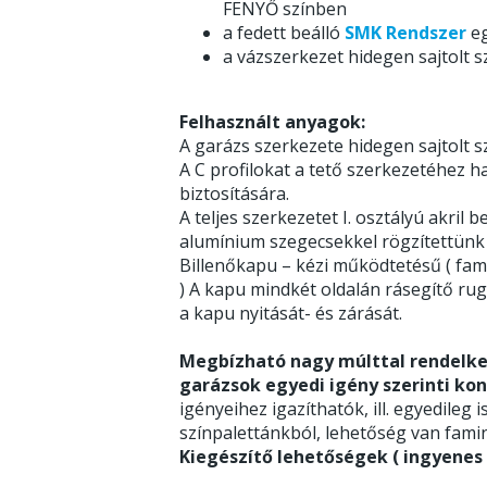
FENYŐ színben
a fedett beálló
SMK Rendszer
eg
a vázszerkezet hidegen sajtolt s
Felhasznált anyagok:
A garázs szerkezete hidegen sajtolt sz
A C profilokat a tető szerkezetéhez h
biztosítására.
A teljes szerkezetet I. osztályú akri
alumínium szegecsekkel rögzítettünk
Billenőkapu – kézi működtetésű ( fami
) A kapu mindkét oldalán rásegítő ru
a kapu nyitását- és zárását.
Megbízható nagy múlttal rendelke
garázsok egyedi igény szerinti kon
igényeihez igazíthatók, ill. egyedileg i
színpalettánkból, lehetőség van famin
Kiegészítő lehetőségek ( ingyenes v