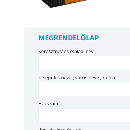
MEGRENDELŐLAP
Keresztnév és családi név:
Település neve ( város neve ) / utca:
Házszám:
Postai irányítószám: