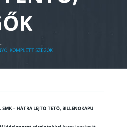
GŐK
-
ENYŐ, KOMPLETT SZEGŐK
L SMK – HÁTRA LEJTŐ TETŐ, BILLENŐKAPU
ól kidolgozott részletekkel
keresi garázsát,