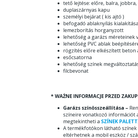
tető lejtése: előre, balra, jobbra,
duplaszárnyas kapu
személyi bejárat ( kis ajtó )
befogadó ablaknyílás kialakítás
lemezborítás horganyzott
lehetőség a garázs méreteinek v
lehetőség PVC ablak beépítésér
rögzítés előre elkészített beton
esőcsatorna
lehetőség színek megváltoztatá
filcbevonat
* WAŻNE INFORMACJE PRZED ZAKUP
Garázs színösszeállítása –
Ren
színeire vonatkozó információt 
megtekintheti a
SZÍNEK PALETT
A termékfotókon látható színek
eltérhetnek a mobil eszköz / sz