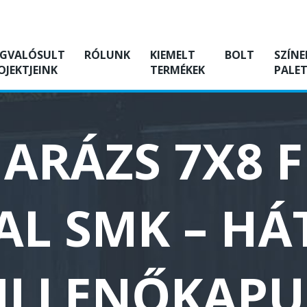
GVALÓSULT
RÓLUNK
KIEMELT
BOLT
SZÍNE
OJEKTJEINK
TERMÉKEK
PALET
ARÁZS 7X8 
L SMK – HÁ
BILLENŐKAPU