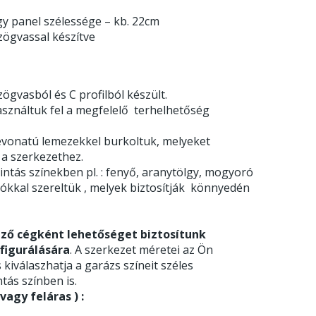
y panel szélessége – kb. 22cm
zögvassal készítve
ögvasból és C profilból készült.
asználtuk fel a megfelelő terhelhetőség
l bevonatú lemezekkel burkoltuk, melyeket
 a szerkezethez.
ntás színekben pl. : fenyő, aranytölgy, mogyoró
gókkal szereltük , melyek biztosítják könnyedén
ző cégként lehetőséget biztosítunk
figurálására
. A szerkezet méretei az Ön
s kiválaszhatja a garázs színeit széles
tás színben is.
agy feláras ) :