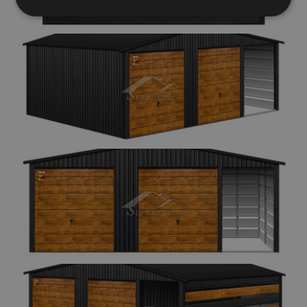
Elengedhetetlenül
Teljesítmény
szükséges
Célzás
Funkcionalitás
Besorolatlan