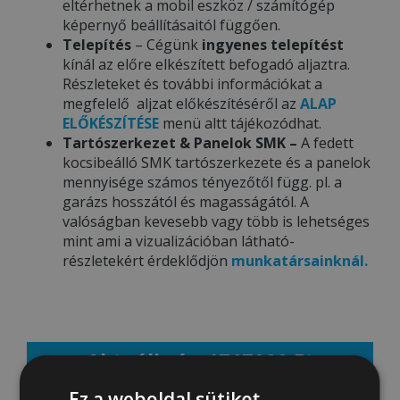
eltérhetnek a mobil eszköz / számítógép
képernyő beállításaitól függően.
Telepítés
– Cégünk
ingyenes telepítést
kínál az előre elkészített befogadó aljaztra.
Részleteket és további információkat a
megfelelő aljzat előkészítéséről az
ALAP
ELŐKÉSZÍTÉSE
menü altt tájékozódhat.
Tartószerkezet & Panelok SMK –
A fedett
kocsibeálló SMK tartószerkezete és a panelok
mennyisége számos tényezőtől függ. pl. a
garázs hosszától és magasságától. A
valóságban kevesebb vagy több is lehetséges
mint ami a vizualizációban látható-
részletekért érdeklődjön
munkatársainknál.
Aktuális ár: 1717000 Ft
Ez a weboldal sütiket