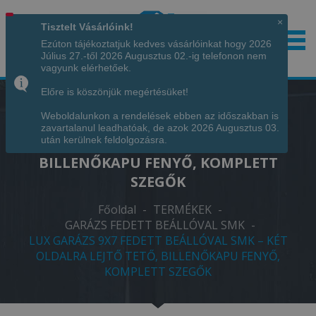
×
Tisztelt Vásárlóink!
Ezúton tájékoztatjuk kedves vásárlóinkat hogy 2026
Július 27.-től 2026 Augusztus 02.-ig telefonon nem
Hívjon minket!
+36 70 7342034
vagyunk elérhetőek.
Előre is köszönjük megértésüket!
Weboldalunkon a rendelések ebben az időszakban is
LUX GARÁZS 9X7 FEDETT BEÁLLÓVAL
zavartalanul leadhatóak, de azok 2026 Augusztus 03.
SMK – KÉT OLDALRA LEJTŐ TETŐ,
után kerülnek feldolgozásra.
BILLENŐKAPU FENYŐ, KOMPLETT
SZEGŐK
Főoldal
-
TERMÉKEK
-
GARÁZS FEDETT BEÁLLÓVAL SMK
-
LUX GARÁZS 9X7 FEDETT BEÁLLÓVAL SMK – KÉT
OLDALRA LEJTŐ TETŐ, BILLENŐKAPU FENYŐ,
KOMPLETT SZEGŐK