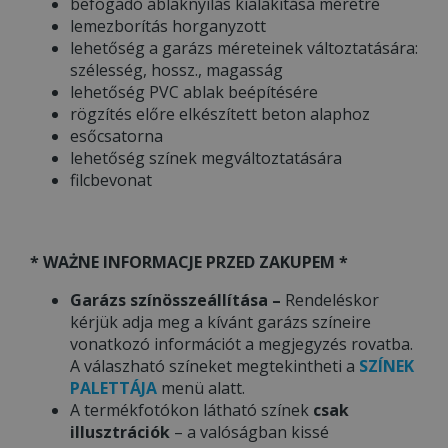
befogadó ablaknyílás kialakítása méretre
lemezborítás horganyzott
lehetőség a garázs méreteinek változtatására:
szélesség, hossz., magasság
lehetőség PVC ablak beépítésére
rögzítés előre elkészített beton alaphoz
esőcsatorna
lehetőség színek megváltoztatására
filcbevonat
* WAŻNE INFORMACJE PRZED ZAKUPEM *
Garázs színösszeállítása –
Rendeléskor
kérjük adja meg a kívánt garázs színeire
vonatkozó információt a megjegyzés rovatba.
A válaszható színeket megtekintheti a
SZÍNEK
PALETTÁJA
menü alatt.
A termékfotókon látható színek
csak
illusztrációk
– a valóságban kissé