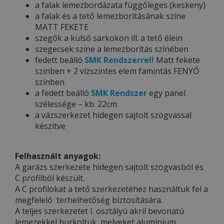
a falak lemezbordázata függőleges (keskeny)
a falak és a tető lemezborításának színe
MATT FEKETE
szegők a külső sarkokon ill. a tető élein
szegecsek színe a lemezborítás színében
fedett beálló
SMK Rendszerrel!
Matt fekete
színben + 2 vízszintes elem famintás FENYŐ
színben
a fedett beálló
SMK Rendszer
egy panel
szélessége – kb. 22cm
a vázszerkezet hidegen sajtolt szögvassal
készítve
Felhasznált anyagok:
A garázs szerkezete hidegen sajtolt szögvasból és
C profilból készült.
A C profilokat a tető szerkezetéhez használtuk fel a
megfelelő terhelhetőség biztosítására.
A teljes szerkezetet I. osztályú akril bevonatú
lemezekkel burkoltuk, melyeket alumínium