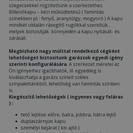
szegecsekkel rögzítettünk a szerkezethez.
Billenőkapu – kézi működtetésű ( famintás
színekben pl. : fenyő, aranytölgy, mogyoró ) A kapu
mindkét oldalán rásegítő rugókkal szereltük ,
melyek biztosítják könnyedén a kapu nyitását- és
zárását.
Megbízható nagy múlttal rendelkező cégként
lehetőséget biztosítunk garázsok egyedi igény
szerinti konfigurálására
. A szerkezet méretei az
Ön igényeihez igazíthatók, ill. egyedileg is
kiválaszhatja a garázs színeit széles
színpalettánkból, lehetőség van famintás színben
is.
Kiegészítő lehetőségek ( ingyenes vagy feláras
) :
tető lejtése: előre, balra, jobbra, hátra lejtő
duplaszárnyas kapu
személyi bejárat ( kis ajtó )