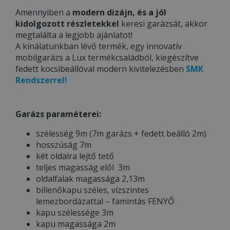
Amennyiben a
modern dizájn, és a jól
kidolgozott részletekkel
keresi garázsát, akkor
megtalálta a legjobb ajánlatot!
A kínálatunkban lévő termék, egy innovatív
mobilgarázs a Lux termékcsaládból, kiegészítve
fedett kocsibeállóval modern kivitelezésben
SMK
Rendszerrel!
Garázs paraméterei:
szélesség 9m (7m garázs + fedett beálló 2m)
hosszúság 7m
két oldalra lejtő tető
teljes magasság elől 3m
oldalfalak magassága 2,13m
billenőkapu széles, vízszintes
lemezbordázattal – famintás FENYŐ
kapu szélessége 3m
kapu magassága 2m