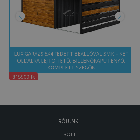
LUX GARÁZS 5X4 FEDETT BEÁLLÓVAL SMK – KÉT
OLDALRA LEJTŐ TETŐ, BILLENŐKAPU FENYŐ,
KOMPLETT SZEGŐK
815500 Ft
RÓLUNK
BOLT