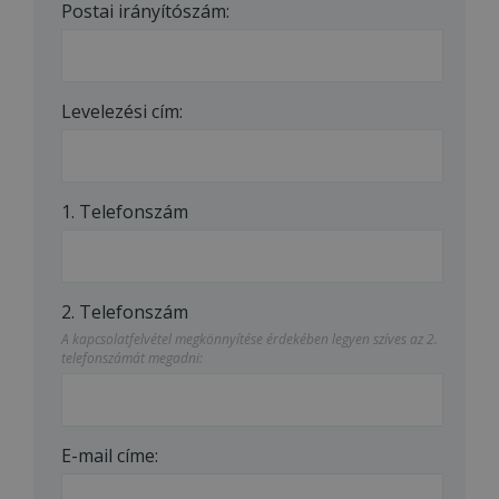
Postai irányítószám:
Levelezési cím:
1. Telefonszám
2. Telefonszám
A kapcsolatfelvétel megkönnyítése érdekében legyen szíves az 2.
telefonszámát megadni:
E-mail címe: