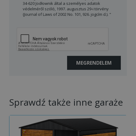
34-620 Jodłownik által a személyes adatok
védelméről szóló, 1997. augusztus 29-i törvény
(Journal of Laws of 2002 No. 101, 926. jogcím d.). "
Sprawdź także inne garaże