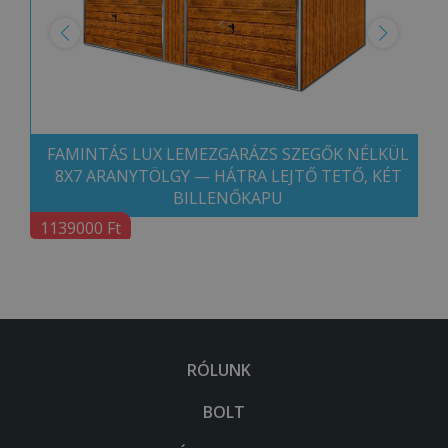
FAMINTÁS LUX LEMEZGARÁZS SZEGŐK NÉLKÜL
8X7 ARANYTÖLGY — HÁTRA LEJTŐ TETŐ, KÉT
BILLENŐKAPU
1139000 Ft
RÓLUNK
BOLT