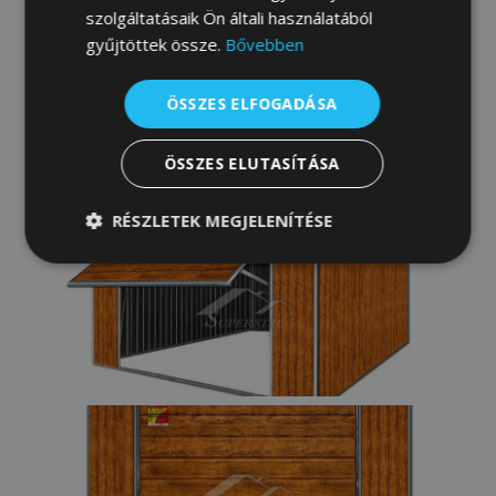
szolgáltatásaik Ön általi használatából
gyűjtöttek össze.
Bővebben
ÖSSZES ELFOGADÁSA
ÖSSZES ELUTASÍTÁSA
RÉSZLETEK MEGJELENÍTÉSE
Elengedhetetlenül
Teljesítmény
szükséges
Célzás
Funkcionalitás
Besorolatlan