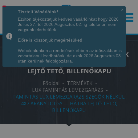
×
Tisztelt Vásárlóink!
Ezúton tájékoztatjuk kedves vásárlóinkat hogy 2026
Július 27.-től 2026 Augusztus 02.-ig telefonon nem
Hívjon minket!
+36 70 7342034
vagyunk elérhetőek.
Előre is köszönjük megértésüket!
Weboldalunkon a rendelések ebben az időszakban is
FAMINTÁS LUX LEMEZGARÁZS SZEGŐK
zavartalanul leadhatóak, de azok 2026 Augusztus 03.
NÉLKÜL 4X7 ARANYTÖLGY — HÁTRA
után kerülnek feldolgozásra.
LEJTŐ TETŐ, BILLENŐKAPU
Főoldal
-
TERMÉKEK
-
LUX FAMINTÁS LEMEZGARÁZS
-
FAMINTÁS LUX LEMEZGARÁZS SZEGŐK NÉLKÜL
4X7 ARANYTÖLGY — HÁTRA LEJTŐ TETŐ,
BILLENŐKAPU