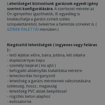
L
ehetőséget biztosítunk garázsok egyedi igény
szerinti konfigurálására
. A szerkezet méretei az
Ön igényeihez igazíthatók, ill. egyedileg is
kiválaszhatja a garázs színeit széles
színpalettánkból, beleértve a famintás színeket is. (
SZÍNEK PALETTÁI
menüben )
Kiegészítő lehetőségek ( ingyenes vagy feláras
) :
- tető lejtése: előre, balra, jobbra, két oldalra
- duplaszárnyas kapu
- személyi bejárat ( kis ajtó )
- befogadó ablaknyílás kialakítása méretre
- lemezborítás horganyzott
- lehetőség a garázs méreteinek változtatására:
szélesség, hossz., magasság
- lehetőség PVC ablak beépítéssel
- rögzítés beton alaphoz
- esőcsatorna