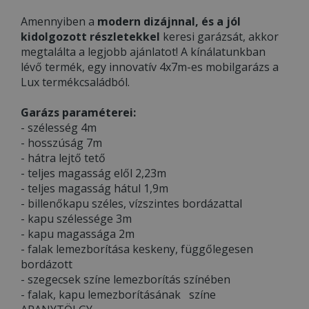
Amennyiben a
modern dizájnnal, és a jól
kidolgozott részletekkel
keresi garázsát, akkor
megtalálta a legjobb ajánlatot! A kínálatunkban
lévő termék, egy innovatív 4x7m-es mobilgarázs a
Lux termékcsaládból.
Garázs paraméterei:
- szélesség 4m
- hosszúság 7m
- hátra lejtő tető
- teljes magasság elől 2,23m
- teljes magasság hátul 1,9m
- billenőkapu széles, vízszintes bordázattal
- kapu szélessége 3m
- kapu magassága 2m
- falak lemezborítása keskeny, függőlegesen
bordázott
- szegecsek színe lemezborítás színében
- falak, kapu lemezborításának színe