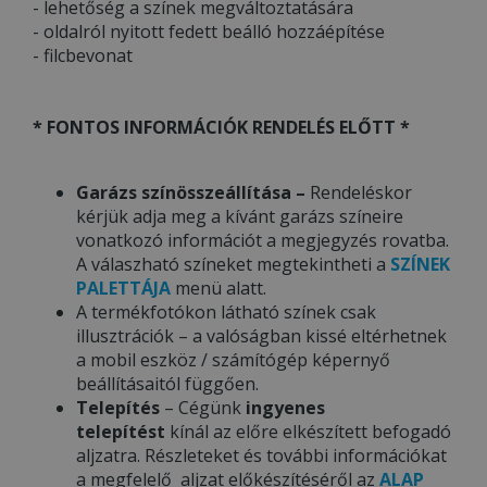
- lehetőség a színek megváltoztatására
- oldalról nyitott fedett beálló hozzáépítése
- filcbevonat
* FONTOS INFORMÁCIÓK RENDELÉS ELŐTT *
Garázs színösszeállítása –
Rendeléskor
kérjük adja meg a kívánt garázs színeire
vonatkozó információt a megjegyzés rovatba.
A válaszható színeket megtekintheti a
SZÍNEK
PALETTÁJA
menü alatt.
A termékfotókon látható színek csak
illusztrációk – a valóságban kissé eltérhetnek
a mobil eszköz / számítógép képernyő
beállításaitól függően.
Telepítés
– Cégünk
ingyenes
telepítést
kínál az előre elkészített befogadó
aljzatra. Részleteket és további információkat
a megfelelő aljzat előkészítéséről az
ALAP