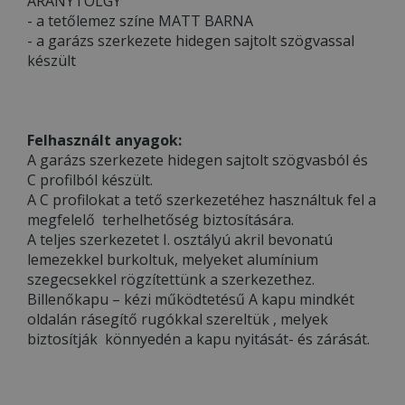
ARANYTÖLGY
- a tetőlemez színe MATT BARNA
- a garázs szerkezete hidegen sajtolt szögvassal
készült
Felhasznált anyagok:
A garázs szerkezete hidegen sajtolt szögvasból és
C profilból készült.
A C profilokat a tető szerkezetéhez használtuk fel a
megfelelő terhelhetőség biztosítására.
A teljes szerkezetet I. osztályú akril bevonatú
lemezekkel burkoltuk, melyeket alumínium
szegecsekkel rögzítettünk a szerkezethez.
Billenőkapu – kézi működtetésű A kapu mindkét
oldalán rásegítő rugókkal szereltük , melyek
biztosítják könnyedén a kapu nyitását- és zárását.