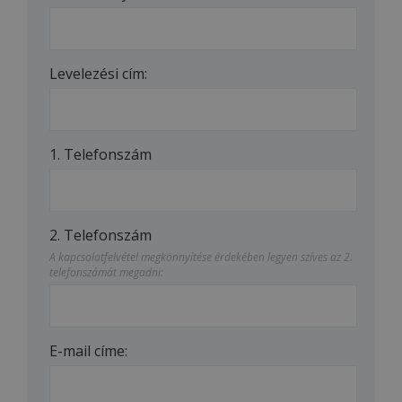
Levelezési cím:
1. Telefonszám
2. Telefonszám
A kapcsolatfelvétel megkönnyítése érdekében legyen szíves az 2.
telefonszámát megadni:
E-mail címe: