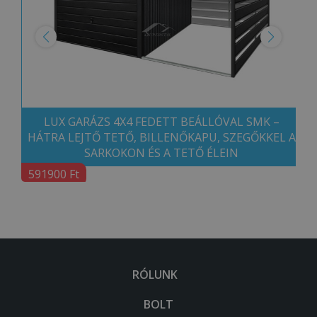
LUX GARÁZS 4X4 FEDETT BEÁLLÓVAL SMK –
HÁTRA LEJTŐ TETŐ, BILLENŐKAPU, SZEGŐKKEL A
SARKOKON ÉS A TETŐ ÉLEIN
591900 Ft
RÓLUNK
BOLT