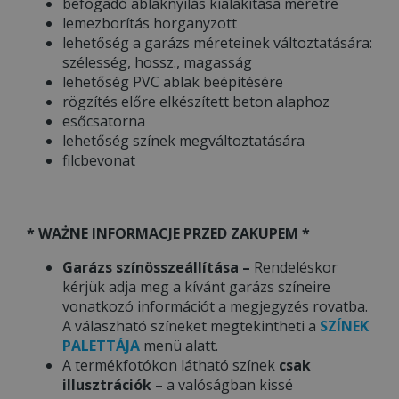
befogadó ablaknyílás kialakítása méretre
lemezborítás horganyzott
lehetőség a garázs méreteinek változtatására:
szélesség, hossz., magasság
lehetőség PVC ablak beépítésére
rögzítés előre elkészített beton alaphoz
esőcsatorna
lehetőség színek megváltoztatására
filcbevonat
* WAŻNE INFORMACJE PRZED ZAKUPEM *
Garázs színösszeállítása –
Rendeléskor
kérjük adja meg a kívánt garázs színeire
vonatkozó információt a megjegyzés rovatba.
A válaszható színeket megtekintheti a
SZÍNEK
PALETTÁJA
menü alatt.
A termékfotókon látható színek
csak
illusztrációk
– a valóságban kissé