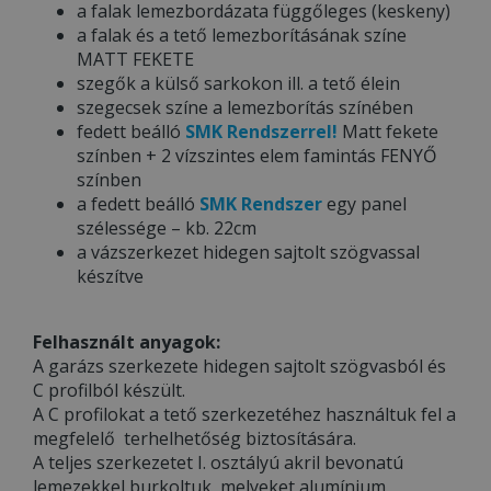
a falak lemezbordázata függőleges (keskeny)
a falak és a tető lemezborításának színe
MATT FEKETE
szegők a külső sarkokon ill. a tető élein
szegecsek színe a lemezborítás színében
fedett beálló
SMK Rendszerrel!
Matt fekete
színben + 2 vízszintes elem famintás FENYŐ
színben
a fedett beálló
SMK Rendszer
egy panel
szélessége – kb. 22cm
a vázszerkezet hidegen sajtolt szögvassal
készítve
Felhasznált anyagok:
A garázs szerkezete hidegen sajtolt szögvasból és
C profilból készült.
A C profilokat a tető szerkezetéhez használtuk fel a
megfelelő terhelhetőség biztosítására.
A teljes szerkezetet I. osztályú akril bevonatú
lemezekkel burkoltuk, melyeket alumínium