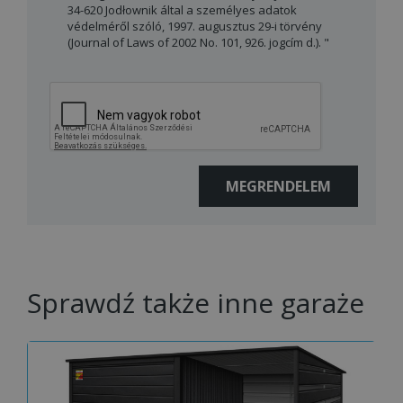
34-620 Jodłownik által a személyes adatok
védelméről szóló, 1997. augusztus 29-i törvény
(Journal of Laws of 2002 No. 101, 926. jogcím d.). "
Sprawdź także inne garaże