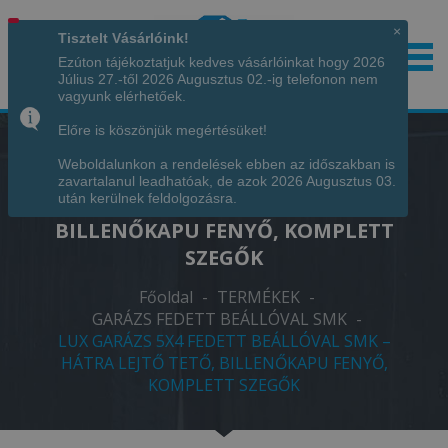
×
Tisztelt Vásárlóink!
Ezúton tájékoztatjuk kedves vásárlóinkat hogy 2026
Július 27.-től 2026 Augusztus 02.-ig telefonon nem
Hívjon minket!
+36 70 7342034
vagyunk elérhetőek.
Előre is köszönjük megértésüket!
Weboldalunkon a rendelések ebben az időszakban is
LUX GARÁZS 5X4 FEDETT BEÁLLÓVAL
zavartalanul leadhatóak, de azok 2026 Augusztus 03.
SMK – HÁTRA LEJTŐ TETŐ,
után kerülnek feldolgozásra.
BILLENŐKAPU FENYŐ, KOMPLETT
SZEGŐK
Főoldal
-
TERMÉKEK
-
GARÁZS FEDETT BEÁLLÓVAL SMK
-
LUX GARÁZS 5X4 FEDETT BEÁLLÓVAL SMK –
HÁTRA LEJTŐ TETŐ, BILLENŐKAPU FENYŐ,
KOMPLETT SZEGŐK