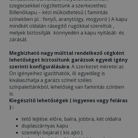
szegecsekkel rögzítettünk a szerkezethez.
Billenőkapu – kézi működtetésű ( famintás
színekben pl. : fenyő, aranytölgy, mogyoró ) A kapu
mindkét oldalán rásegítő rugókkal szereltük ,
melyek biztosítják könnyedén a kapu nyitását- és
zárását.
Megbízható nagy múlttal rendelkező cégként
lehetőséget biztosítunk garázsok egyedi igény
szerinti konfigurálására
. A szerkezet méretei az
Ön igényeihez igazíthatók, ill. egyedileg is
kiválaszhatja a garázs színeit széles
színpalettánkból, lehetőség van famintás színben
is.
Kiegészítő lehetőségek ( ingyenes vagy feláras
) :
tető lejtése: előre, balra, jobbra, két oldalra
duplaszárnyas kapu
személyi bejárat ( kis ajtó )