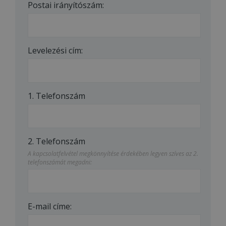
Postai irányítószám:
Levelezési cím:
1. Telefonszám
2. Telefonszám
A kapcsolatfelvétel megkönnyítése érdekében legyen szíves az 2.
telefonszámát megadni:
E-mail címe: