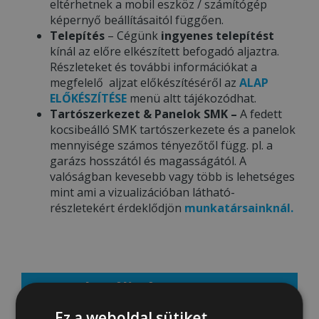
eltérhetnek a mobil eszköz / számítógép
képernyő beállításaitól függően.
Telepítés
– Cégünk
ingyenes telepítést
kínál az előre elkészített befogadó aljaztra.
Részleteket és további információkat a
megfelelő aljzat előkészítéséről az
ALAP
ELŐKÉSZÍTÉSE
menü altt tájékozódhat.
Tartószerkezet & Panelok SMK –
A fedett
kocsibeálló SMK tartószerkezete és a panelok
mennyisége számos tényezőtől függ. pl. a
garázs hosszától és magasságától. A
valóságban kevesebb vagy több is lehetséges
mint ami a vizualizációban látható-
részletekért érdeklődjön
munkatársainknál.
Aktuális ár: 782000 Ft
Ez a weboldal sütiket