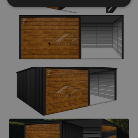
Elengedhetetlenül
Teljesítmény
szükséges
Célzás
Funkcionalitás
Besorolatlan