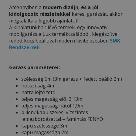
Amennyiben a
modern dizájn, és a jól
kidolgozott részletekkel
keresi garázsát, akkor
megtalálta a legjobb ajánlatot!
A kínálatunkban lévő termék, egy innovatív
mobilgarázs a Lux termékcsaládból, kiegészítve
fedett kocsibeállóval modern kivitelezésben
SMK
Rendszerrel!
Garázs paraméterei:
szélesség 5m (3m garázs + fedett beálló 2m)
hosszúság 4m
hátra lejtő tető
teljes magasság elől 2,13m
teljes magasság hátúl 1,9m
billenőkapu széles, vízszintes
lemezbordázattal – famintás FENYŐ
kapu szélessége 3m
kapu magassága 2m