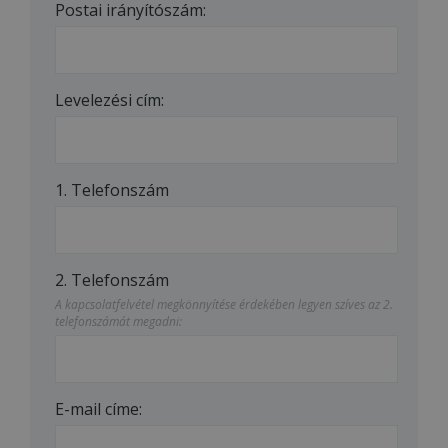
Postai irányítószám:
Levelezési cím:
1. Telefonszám
2. Telefonszám
A kapcsolatfelvétel megkönnyítése érdekében legyen szíves az 2.
telefonszámát megadni:
E-mail címe: