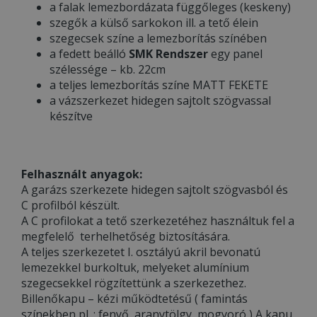
a falak lemezbordázata függőleges (keskeny)
szegők a külső sarkokon ill. a tető élein
szegecsek színe a lemezborítás színében
a fedett beálló
SMK Rendszer
egy panel
szélessége – kb. 22cm
a teljes lemezborítás színe MATT FEKETE
a vázszerkezet hidegen sajtolt szögvassal
készítve
Felhasznált anyagok:
A garázs szerkezete hidegen sajtolt szögvasból és
C profilból készült.
A C profilokat a tető szerkezetéhez használtuk fel a
megfelelő terhelhetőség biztosítására.
A teljes szerkezetet I. osztályú akril bevonatú
lemezekkel burkoltuk, melyeket alumínium
szegecsekkel rögzítettünk a szerkezethez.
Billenőkapu – kézi működtetésű ( famintás
színekben pl. : fenyő, aranytölgy, mogyoró ) A kapu