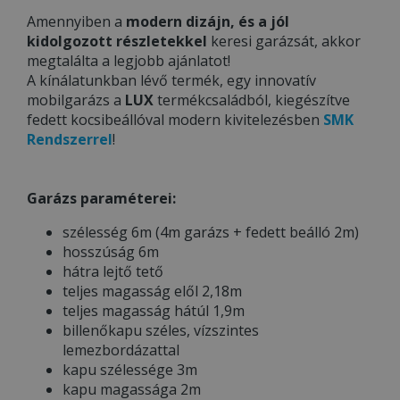
Amennyiben a
modern dizájn, és a jól
kidolgozott részletekkel
keresi garázsát, akkor
megtalálta a legjobb ajánlatot!
A kínálatunkban lévő termék, egy innovatív
mobilgarázs a
LUX
termékcsaládból, kiegészítve
fedett kocsibeállóval modern kivitelezésben
SMK
Rendszerrel
!
Garázs paraméterei:
szélesség 6m (4m garázs + fedett beálló 2m)
hosszúság 6m
hátra lejtő tető
teljes magasság elől 2,18m
teljes magasság hátúl 1,9m
billenőkapu széles, vízszintes
lemezbordázattal
kapu szélessége 3m
kapu magassága 2m