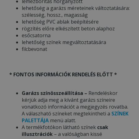
lemezborítás horganyzott
lehetőség a garázs méreteinek változtatására:
szélesség, hossz., magasság
lehetőség PVC ablak beépítésére
rögzítés előre elkészített beton alaphoz
esőcsatorna
lehetőség színek megváltoztatására
filcbevonat
* FONTOS INFORMÁCIÓK RENDELÉS ELŐTT *
Garázs színösszeállítása –
Rendeléskor
kérjük adja meg a kívánt garázs színeire
vonatkozó információt a megjegyzés rovatba.
A válaszható színeket megtekintheti a
SZÍNEK
PALETTÁJA
menü alatt.
A termékfotókon látható színek
csak
illusztrációk
– a valóságban kissé