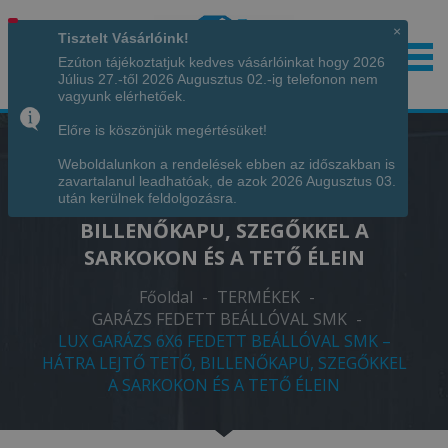
×
Tisztelt Vásárlóink!
Ezúton tájékoztatjuk kedves vásárlóinkat hogy 2026
Július 27.-től 2026 Augusztus 02.-ig telefonon nem
Hívjon minket!
+36 70 7342034
vagyunk elérhetőek.
Előre is köszönjük megértésüket!
Weboldalunkon a rendelések ebben az időszakban is
LUX GARÁZS 6X6 FEDETT BEÁLLÓVAL
zavartalanul leadhatóak, de azok 2026 Augusztus 03.
SMK – HÁTRA LEJTŐ TETŐ,
után kerülnek feldolgozásra.
BILLENŐKAPU, SZEGŐKKEL A
SARKOKON ÉS A TETŐ ÉLEIN
Főoldal
-
TERMÉKEK
-
GARÁZS FEDETT BEÁLLÓVAL SMK
-
LUX GARÁZS 6X6 FEDETT BEÁLLÓVAL SMK –
HÁTRA LEJTŐ TETŐ, BILLENŐKAPU, SZEGŐKKEL
A SARKOKON ÉS A TETŐ ÉLEIN