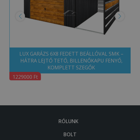
LUX GARÁZS 6X8 FEDETT BEÁLLÓVAL SMK –
HÁTRA LEJTŐ TETŐ, BILLENŐKAPU FENYŐ,
KOMPLETT SZEGŐK
1229000 Ft
RÓLUNK
BOLT