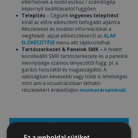
eltérhetnek a mobil eszköz / számítógép
képernyő beállításaitól függően.
Telepítés
– Cégünk
ingyenes telepítést
kínál az előre elkészített befogadó aljaztra.
Részleteket és további információkat a
megfelelő aljzat előkészítéséről az
ALAP
ELŐKÉSZÍTÉSE
menü altt tájékozódhat.
Tartószerkezet & Panelok SMK –
A fedett
kocsibeálló SMK tartószerkezete és a panelok
mennyisége számos tényezőtől függ. pl. a
garázs hosszától és magasságától. A
valóságban kevesebb vagy több is lehetséges
mint ami a vizualizációban látható-
részletekért érdeklődjön
munkatársainknál.
Aktuális ár: 1003000 Ft
Ez a weboldal sütiket