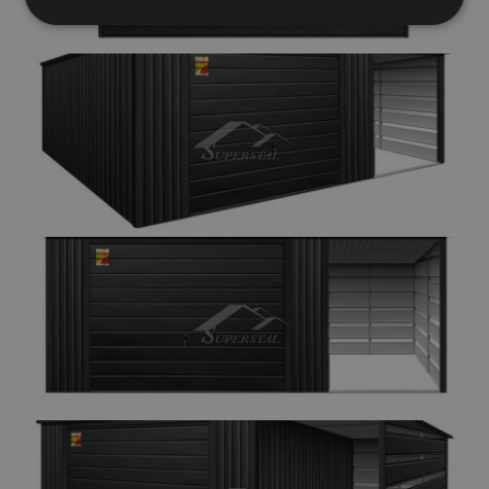
Elengedhetetlenül
Teljesítmény
szükséges
Célzás
Funkcionalitás
Besorolatlan