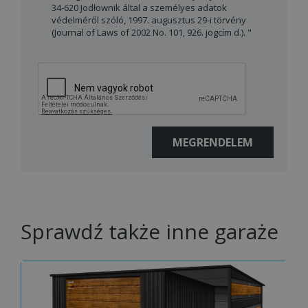
34-620 Jodłownik által a személyes adatok
védelméről szóló, 1997. augusztus 29-i törvény
(Journal of Laws of 2002 No. 101, 926. jogcím d.). "
Sprawdź także inne garaże