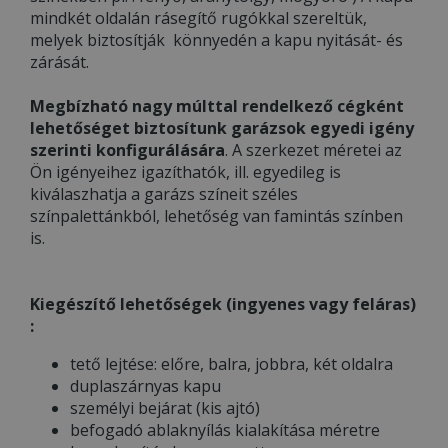
mindkét oldalán rásegítő rugókkal szereltük,
melyek biztosítják könnyedén a kapu nyitását- és
zárását.
Megbízható nagy múlttal rendelkező cégként
lehetőséget biztosítunk garázsok egyedi igény
szerinti konfigurálására
. A szerkezet méretei az
Ön igényeihez igazíthatók, ill. egyedileg is
kiválaszhatja a garázs színeit széles
színpalettánkból, lehetőség van famintás színben
is.
Kiegészítő lehetőségek (ingyenes vagy feláras)
:
tető lejtése: előre, balra, jobbra, két oldalra
duplaszárnyas kapu
személyi bejárat (kis ajtó)
befogadó ablaknyílás kialakítása méretre