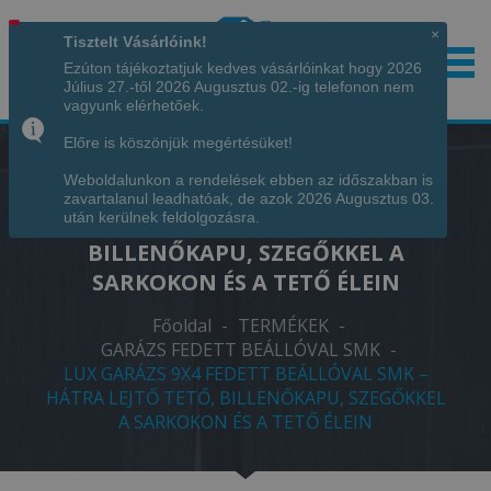
×
Tisztelt Vásárlóink!
Ezúton tájékoztatjuk kedves vásárlóinkat hogy 2026
Július 27.-től 2026 Augusztus 02.-ig telefonon nem
Hívjon minket!
+36 70 7342034
vagyunk elérhetőek.
Előre is köszönjük megértésüket!
Weboldalunkon a rendelések ebben az időszakban is
LUX GARÁZS 9X4 FEDETT BEÁLLÓVAL
zavartalanul leadhatóak, de azok 2026 Augusztus 03.
SMK – HÁTRA LEJTŐ TETŐ,
után kerülnek feldolgozásra.
BILLENŐKAPU, SZEGŐKKEL A
SARKOKON ÉS A TETŐ ÉLEIN
Főoldal
-
TERMÉKEK
-
GARÁZS FEDETT BEÁLLÓVAL SMK
-
LUX GARÁZS 9X4 FEDETT BEÁLLÓVAL SMK –
HÁTRA LEJTŐ TETŐ, BILLENŐKAPU, SZEGŐKKEL
A SARKOKON ÉS A TETŐ ÉLEIN