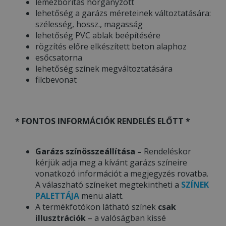
lemezborítás horganyzott
lehetőség a garázs méreteinek változtatására:
szélesség, hossz., magasság
lehetőség PVC ablak beépítésére
rögzítés előre elkészített beton alaphoz
esőcsatorna
lehetőség színek megváltoztatására
filcbevonat
* FONTOS INFORMÁCIÓK RENDELÉS ELŐTT *
Garázs színösszeállítása –
Rendeléskor
kérjük adja meg a kívánt garázs színeire
vonatkozó információt a megjegyzés rovatba.
A válaszható színeket megtekintheti a
SZÍNEK
PALETTÁJA
menü alatt.
A termékfotókon látható színek
csak
illusztrációk
– a valóságban kissé