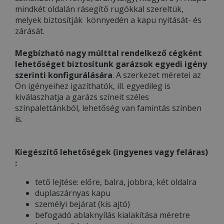
mindkét oldalán rásegítő rugókkal szereltük,
melyek biztosítják könnyedén a kapu nyitását- és
zárását.
Megbízható nagy múlttal rendelkező cégként
lehetőséget biztosítunk garázsok egyedi igény
szerinti konfigurálására
. A szerkezet méretei az
Ön igényeihez igazíthatók, ill. egyedileg is
kiválaszhatja a garázs színeit széles
színpalettánkból, lehetőség van famintás színben
is.
Kiegészítő lehetőségek (ingyenes vagy feláras)
:
tető lejtése: előre, balra, jobbra, két oldalra
duplaszárnyas kapu
személyi bejárat (kis ajtó)
befogadó ablaknyílás kialakítása méretre