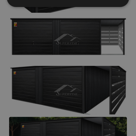
Elengedhetetlenül
Teljesítmény
szükséges
Célzás
Funkcionalitás
Besorolatlan