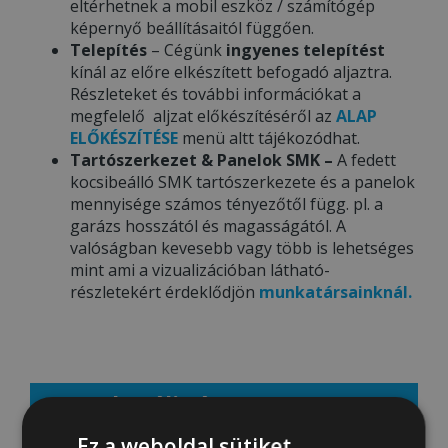
eltérhetnek a mobil eszköz / számítógép
képernyő beállításaitól függően.
Telepítés
– Cégünk
ingyenes telepítést
kínál az előre elkészített befogadó aljaztra.
Részleteket és további információkat a
megfelelő aljzat előkészítéséről az
ALAP
ELŐKÉSZÍTÉSE
menü altt tájékozódhat.
Tartószerkezet & Panelok SMK –
A fedett
kocsibeálló SMK tartószerkezete és a panelok
mennyisége számos tényezőtől függ. pl. a
garázs hosszától és magasságától. A
valóságban kevesebb vagy több is lehetséges
mint ami a vizualizációban látható-
részletekért érdeklődjön
munkatársainknál.
Aktuális ár: 1295000 Ft
Ez a weboldal sütiket