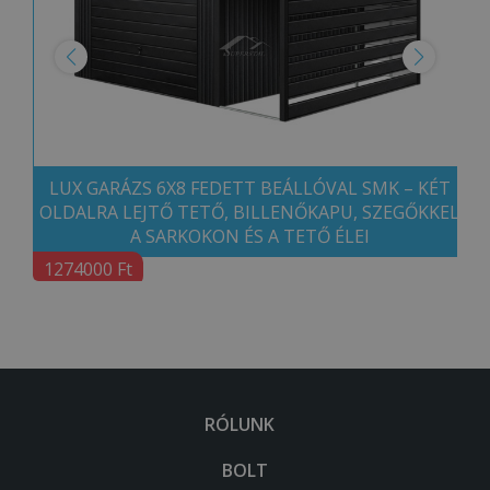
LUX GARÁZS 6X8 FEDETT BEÁLLÓVAL SMK – KÉT
OLDALRA LEJTŐ TETŐ, BILLENŐKAPU, SZEGŐKKEL
A SARKOKON ÉS A TETŐ ÉLEI
1274000 Ft
RÓLUNK
BOLT