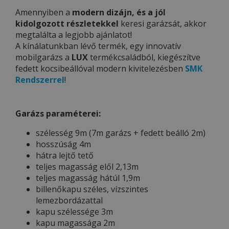
Amennyiben a
modern dizájn, és a jól
kidolgozott részletekkel
keresi garázsát, akkor
megtalálta a legjobb ajánlatot!
A kínálatunkban lévő termék, egy innovatív
mobilgarázs a
LUX
termékcsaládból, kiegészítve
fedett kocsibeállóval modern kivitelezésben
SMK
Rendszerrel
!
Garázs paraméterei:
szélesség 9m (7m garázs + fedett beálló 2m)
hosszúság 4m
hátra lejtő tető
teljes magasság elől 2,13m
teljes magasság hátúl 1,9m
billenőkapu széles, vízszintes
lemezbordázattal
kapu szélessége 3m
kapu magassága 2m