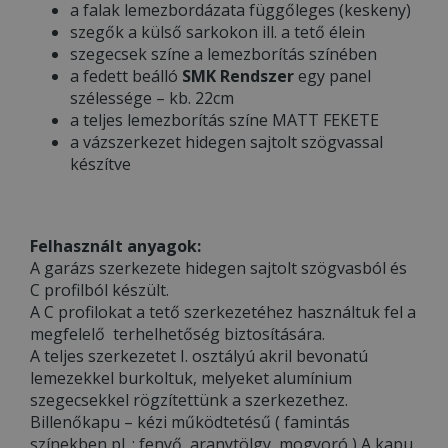
a falak lemezbordázata függőleges (keskeny)
szegők a külső sarkokon ill. a tető élein
szegecsek színe a lemezborítás színében
a fedett beálló
SMK Rendszer
egy panel
szélessége – kb. 22cm
a teljes lemezborítás színe MATT FEKETE
a vázszerkezet hidegen sajtolt szögvassal
készítve
Felhasznált anyagok:
A garázs szerkezete hidegen sajtolt szögvasból és
C profilból készült.
A C profilokat a tető szerkezetéhez használtuk fel a
megfelelő terhelhetőség biztosítására.
A teljes szerkezetet I. osztályú akril bevonatú
lemezekkel burkoltuk, melyeket alumínium
szegecsekkel rögzítettünk a szerkezethez.
Billenőkapu – kézi működtetésű ( famintás
színekben pl. : fenyő, aranytölgy, mogyoró ) A kapu