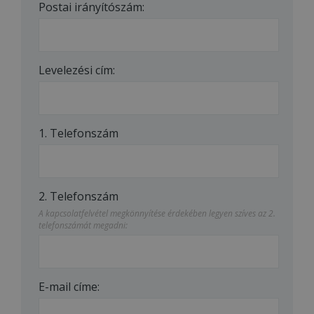
Postai irányítószám:
Levelezési cím:
1. Telefonszám
2. Telefonszám
A kapcsolatfelvétel megkönnyítése érdekében legyen szíves az 2.
telefonszámát megadni:
E-mail címe: