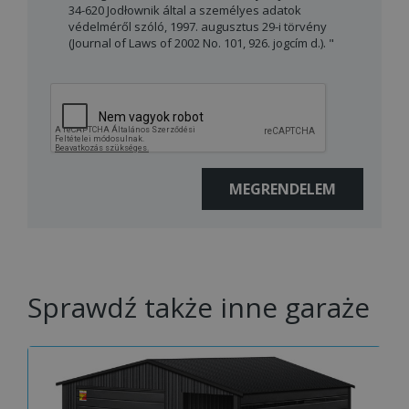
34-620 Jodłownik által a személyes adatok
védelméről szóló, 1997. augusztus 29-i törvény
(Journal of Laws of 2002 No. 101, 926. jogcím d.). "
Sprawdź także inne garaże