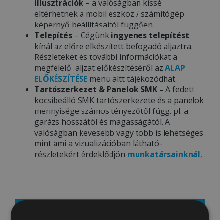
illusztrációk
– a valóságban kissé
eltérhetnek a mobil eszköz / számítógép
képernyő beállításaitól függően.
Telepítés
– Cégünk
ingyenes telepítést
kínál az előre elkészített befogadó aljaztra.
Részleteket és további információkat a
megfelelő aljzat előkészítéséről az
ALAP
ELŐKÉSZÍTÉSE
menü altt tájékozódhat.
Tartószerkezet & Panelok SMK –
A fedett
kocsibeálló SMK tartószerkezete és a panelok
mennyisége számos tényezőtől függ. pl. a
garázs hosszától és magasságától. A
valóságban kevesebb vagy több is lehetséges
mint ami a vizualizációban látható-
részletekért érdeklődjön
munkatársainknál.
Aktuális ár: 878000 Ft