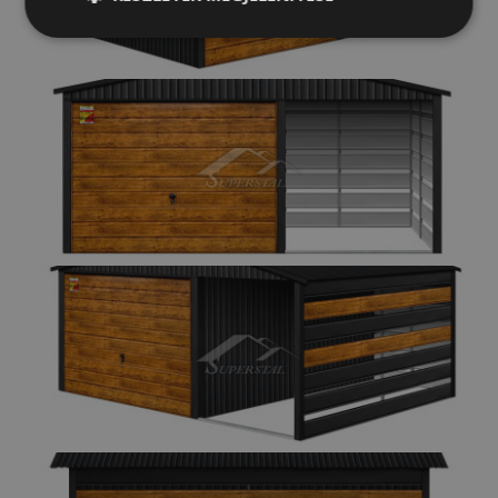
Elengedhetetlenül
Teljesítmény
szükséges
Célzás
Funkcionalitás
Besorolatlan