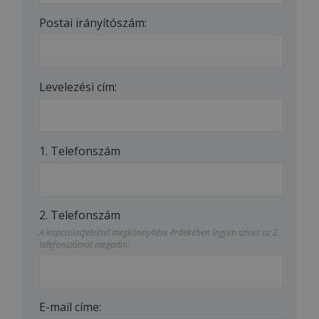
Postai irányítószám:
Levelezési cím:
1. Telefonszám
2. Telefonszám
A kapcsolatfelvétel megkönnyítése érdekében legyen szíves az 2.
telefonszámát megadni:
E-mail címe: