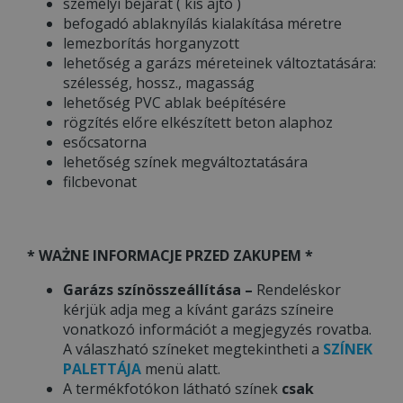
személyi bejárat ( kis ajtó )
befogadó ablaknyílás kialakítása méretre
lemezborítás horganyzott
lehetőség a garázs méreteinek változtatására:
szélesség, hossz., magasság
lehetőség PVC ablak beépítésére
rögzítés előre elkészített beton alaphoz
esőcsatorna
lehetőség színek megváltoztatására
filcbevonat
* WAŻNE INFORMACJE PRZED ZAKUPEM *
Garázs színösszeállítása –
Rendeléskor
kérjük adja meg a kívánt garázs színeire
vonatkozó információt a megjegyzés rovatba.
A válaszható színeket megtekintheti a
SZÍNEK
PALETTÁJA
menü alatt.
A termékfotókon látható színek
csak