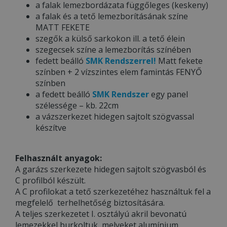
a falak lemezbordázata függőleges (keskeny)
a falak és a tető lemezborításának színe
MATT FEKETE
szegők a külső sarkokon ill. a tető élein
szegecsek színe a lemezborítás színében
fedett beálló
SMK Rendszerrel!
Matt fekete
színben + 2 vízszintes elem famintás FENYŐ
színben
a fedett beálló
SMK Rendszer
egy panel
szélessége – kb. 22cm
a vázszerkezet hidegen sajtolt szögvassal
készítve
Felhasznált anyagok:
A garázs szerkezete hidegen sajtolt szögvasból és
C profilból készült.
A C profilokat a tető szerkezetéhez használtuk fel a
megfelelő terhelhetőség biztosítására.
A teljes szerkezetet I. osztályú akril bevonatú
lemezekkel burkoltuk, melyeket alumínium