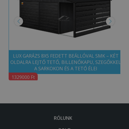
LUX GARÁZS 8X5 FEDETT BEÁLLÓVAL SMK – KÉT
OLDALRA LEJTŐ TETŐ, BILLENŐKAPU, SZEGŐKKEL
A SARKOKON ÉS A TETŐ ÉLEI
1329000 Ft
RÓLUNK