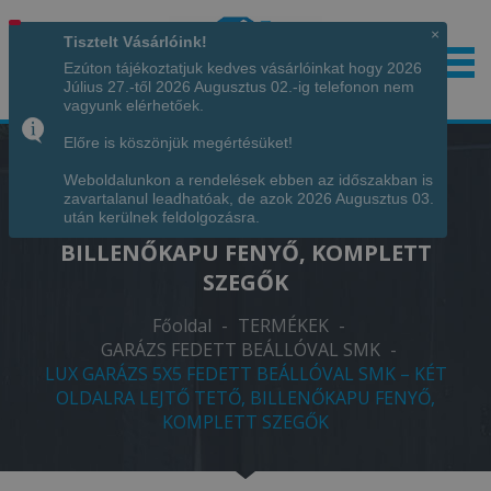
×
Tisztelt Vásárlóink!
Ezúton tájékoztatjuk kedves vásárlóinkat hogy 2026
Július 27.-től 2026 Augusztus 02.-ig telefonon nem
Hívjon minket!
+36 70 7342034
vagyunk elérhetőek.
Előre is köszönjük megértésüket!
Weboldalunkon a rendelések ebben az időszakban is
LUX GARÁZS 5X5 FEDETT BEÁLLÓVAL
zavartalanul leadhatóak, de azok 2026 Augusztus 03.
SMK – KÉT OLDALRA LEJTŐ TETŐ,
után kerülnek feldolgozásra.
BILLENŐKAPU FENYŐ, KOMPLETT
SZEGŐK
Főoldal
-
TERMÉKEK
-
GARÁZS FEDETT BEÁLLÓVAL SMK
-
LUX GARÁZS 5X5 FEDETT BEÁLLÓVAL SMK – KÉT
OLDALRA LEJTŐ TETŐ, BILLENŐKAPU FENYŐ,
KOMPLETT SZEGŐK