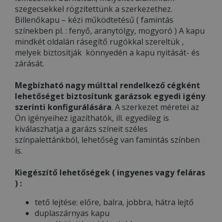
szegecsekkel rögzítettünk a szerkezethez.
Billenőkapu – kézi működtetésű ( famintás
színekben pl. : fenyő, aranytölgy, mogyoró ) A kapu
mindkét oldalán rásegítő rugókkal szereltük ,
melyek biztosítják könnyedén a kapu nyitását- és
zárását.
Megbízható nagy múlttal rendelkező cégként
lehetőséget biztosítunk garázsok egyedi igény
szerinti konfigurálására
. A szerkezet méretei az
Ön igényeihez igazíthatók, ill. egyedileg is
kiválaszhatja a garázs színeit széles
színpalettánkból, lehetőség van famintás színben
is.
Kiegészítő lehetőségek ( ingyenes vagy feláras
) :
tető lejtése: előre, balra, jobbra, hátra lejtő
duplaszárnyas kapu