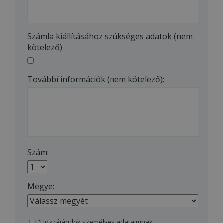
Számla kiállításához szükséges adatok (nem
kötelező)
Továbbí információk (nem kötelező):
Szám:
Megye:
"Hozzájárulok személyes adataimnak