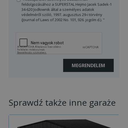
feldolgozásához a SUPERSTAL Hejmo Jacek Sadek-1
34-620 Jodłownik által a személyes adatok
védelméről szóló, 1997. augusztus 29-i törvény
(Journal of Laws of 2002 No. 101, 926. jogcím d.). "
Sprawdź także inne garaże