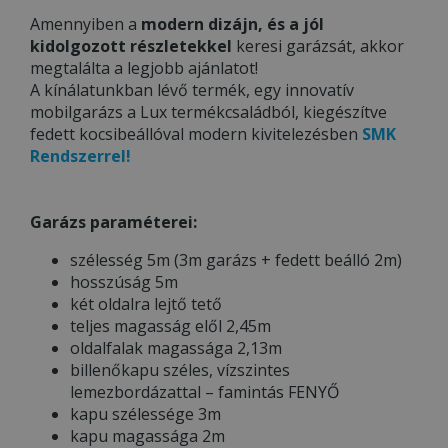
Amennyiben a
modern dizájn, és a jól
kidolgozott részletekkel
keresi garázsát, akkor
megtalálta a legjobb ajánlatot!
A kínálatunkban lévő termék, egy innovatív
mobilgarázs a Lux termékcsaládból, kiegészítve
fedett kocsibeállóval modern kivitelezésben
SMK
Rendszerrel!
Garázs paraméterei:
szélesség 5m (3m garázs + fedett beálló 2m)
hosszúság 5m
két oldalra lejtő tető
teljes magasság elől 2,45m
oldalfalak magassága 2,13m
billenőkapu széles, vízszintes
lemezbordázattal – famintás FENYŐ
kapu szélessége 3m
kapu magassága 2m