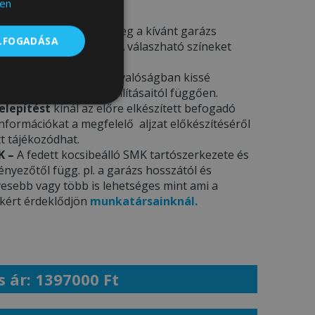
en
deléskor kérjük adja meg a kívánt garázs
ELFOGADÁSA
a megjegyzés rovatba. A válaszható színeket
ÁJA
menü alatt.
csak illusztrációk
– a valóságban kissé
ámítógép képernyő beállításaitól függően.
Besorolatlan
elepítést
kínál az előre elkészített befogadó
 információkat a megfelelő aljzat előkészítéséről
t tájékozódhat.
K –
A fedett kocsibeálló SMK tartószerkezete és
yezőtől függ. pl. a garázs hosszától és
esebb vagy több is lehetséges mint ami a
ekért érdeklődjön
munkatársainknál.
s ár: 1397000 Ft