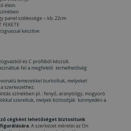
tő élein
 színében
y panel szélessége – kb. 22cm
TT FEKETE
zögvassal készítve
ögvasból és C profilból készült.
asználtuk fel a megfelelő terhelhetőség
l bevonatú lemezekkel burkoltuk, melyeket
 a szerkezethez.
ntás színekben pl. : fenyő, aranytölgy, mogyoró
gókkal szereltük, melyek biztosítják könnyedén a
ző cégként lehetőséget biztosítunk
figurálására
. A szerkezet méretei az Ön