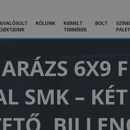
GVALÓSULT
RÓLUNK
KIEMELT
BOLT
SZÍNE
OJEKTJEINK
TERMÉKEK
PALET
ARÁZS 6X9 
L SMK – KÉ
TETŐ, BILLE