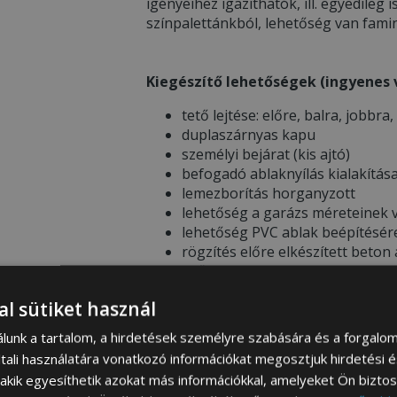
igényeihez igazíthatók, ill. egyedileg i
színpalettánkból, lehetőség van famin
Kiegészítő lehetőségek (ingyenes v
tető lejtése: előre, balra, jobbra,
duplaszárnyas kapu
személyi bejárat (kis ajtó)
befogadó ablaknyílás kialakítás
lemezborítás horganyzott
lehetőség a garázs méreteinek v
lehetőség PVC ablak beépítésér
rögzítés előre elkészített beton
esőcsatorna
lehetőség színek megváltoztatá
al sütiket használ
filcbevonat
álunk a tartalom, a hirdetések személyre szabására és a forgalo
tali használatára vonatkozó információkat megosztjuk hirdetési 
, akik egyesíthetik azokat más információkkal, amelyeket Ön bizto
* FONTOS INFORMÁCIÓK RENDELÉS 