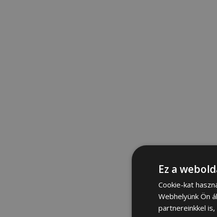
Ez a webold
Cookie-kat haszn
Webhelyünk Ön ál
partnereinkkel is