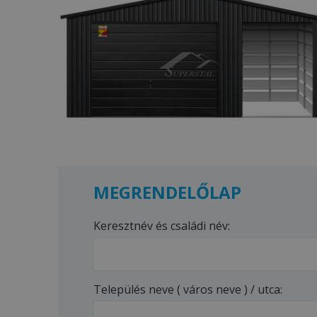
MEGRENDELŐLAP
Keresztnév és családi név:
Település neve ( város neve ) / utca: