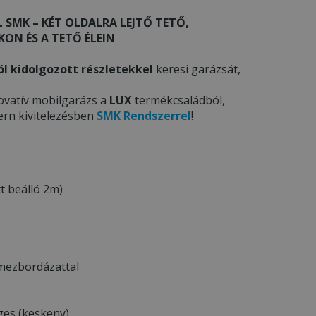
 SMK – KÉT OLDALRA LEJTŐ TETŐ,
ON ÉS A TETŐ ÉLEIN
ól kidolgozott részletekkel
keresi garázsát,
ovatív mobilgarázs a
LUX
termékcsaládból,
ern kivitelezésben
SMK Rendszerrel
!
t beálló 2m)
emezbordázattal
ges (keskeny)