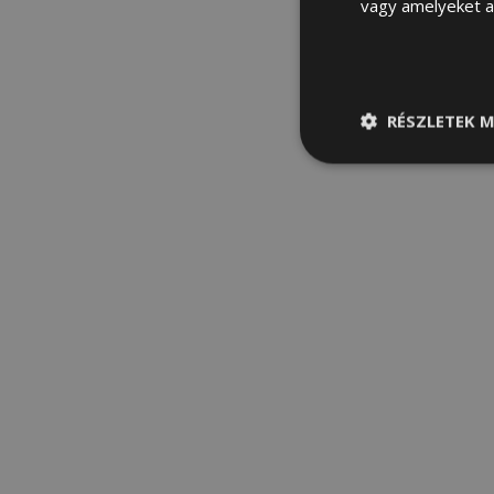
vagy amelyeket a 
RÉSZLETEK M
Elengedhetetle
szükséges