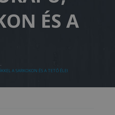
KON ÉS A
-
KKEL A SARKOKON ÉS A TETŐ ÉLEI