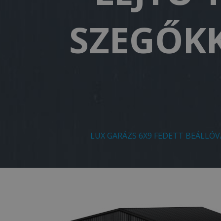
SZEGŐKK
LUX GARÁZS 6X9 FEDETT BEÁLLÓV