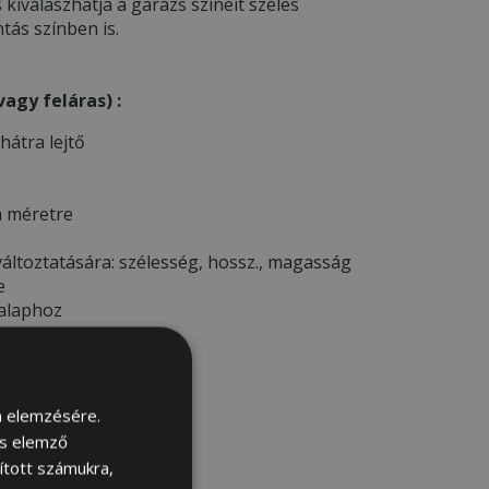
s kiválaszhatja a garázs színeit széles
tás színben is.
agy feláras) :
 hátra lejtő
a méretre
áltoztatására: szélesség, hossz., magasság
e
 alaphoz
sára
m elemzésére.
és elemző
sított számukra,
ELŐTT *