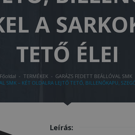
EL A SARKO
TETŐ ÉLEI
Főoldal
-
TERMÉKEK
-
GARÁZS FEDETT BEÁLLÓVAL SMK
AL SMK – KÉT OLDALRA LEJTŐ TETŐ, BILLENŐKAPU, SZEGŐ
Leírás: