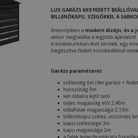
LUX GARÁZS 6X9 FEDETT BEÁLLÓVAL
BILLENŐKAPU, SZEGŐKKEL A SARKOK
Amennyiben a
modern dizájn, és a j
akkor megtalálta a legjobb ajánlatot!
A kínálatunkban lévő termék, egy inn
kiegészítve fedett kocsibeállóval mod
Garázs paraméterei:
szélesség 6m (4m garázs + fedet
hosszúság 9m
két oldalra lejtő tető
teljes magasság elől 2,45m
oldalfalak magassága 2,13m
billenőkapu széles, vízszintes l
kapu szélessége 3m
kapu magassága 2m
a falak lemezbordázata függőle