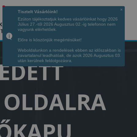
Hívjon minket!
+36 70 7342034
×
Tisztelt Vásárlóink!
Ezúton tájékoztatjuk kedves vásárlóinkat hogy 2026
K
KÉPGALÉRIA
INFÓ
ELÉRHETŐSÉG
Július 27.-től 2026 Augusztus 02.-ig telefonon nem
vagyunk elérhetőek.
TÁJA
Előre is köszönjük megértésüket!
Weboldalunkon a rendelések ebben az időszakban is
zavartalanul leadhatóak, de azok 2026 Augusztus 03.
FEDETT
után kerülnek feldolgozásra.
T OLDALRA
NŐKAPU,