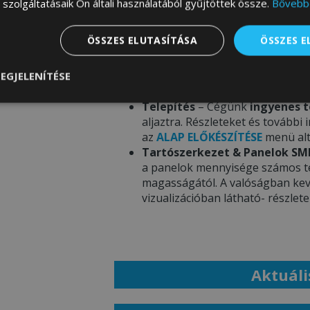
szolgáltatásaik Ön általi használatából gyűjtöttek össze.
Bővebb
Garázs színösszeállítása –
Ren
ÖSSZES ELUTASÍTÁSA
ÖSSZES 
színeire vonatkozó információt 
megtekintheti a
SZÍNEK PALETT
A termékfotókon látható színek
EGJELENÍTÉSE
eltérhetnek a mobil eszköz / sz
nül
Teljesítmény
Célzás
Funkcionalitás
Telepítés
– Cégünk
ingyenes t
aljaztra. Részleteket és további
az
ALAP ELŐKÉSZÍTÉSE
menü alt
Tartószerkezet & Panelok SM
a panelok mennyisége számos tén
magasságától. A valóságban kev
vizualizációban látható- részlet
Aktuáli