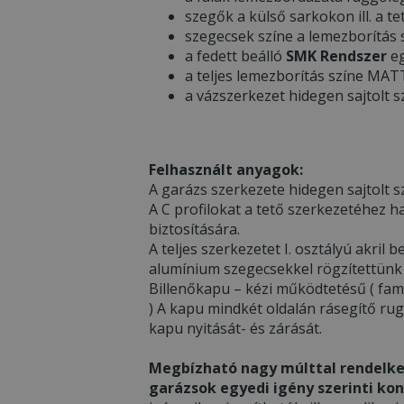
szegők a külső sarkokon ill. a te
szegecsek színe a lemezborítás
a fedett beálló
SMK Rendszer
eg
a teljes lemezborítás színe MA
a vázszerkezet hidegen sajtolt s
Felhasznált anyagok:
A garázs szerkezete hidegen sajtolt sz
A C profilokat a tető szerkezetéhez h
biztosítására.
A teljes szerkezetet I. osztályú akri
alumínium szegecsekkel rögzítettünk
Billenőkapu – kézi működtetésű ( fami
) A kapu mindkét oldalán rásegítő ru
kapu nyitását- és zárását.
Megbízható nagy múlttal rendelke
garázsok egyedi igény szerinti kon