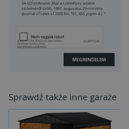
34-620 Jodłownik által a személyes adatok
védelméről szóló, 1997. augusztus 29-i törvény
(Journal of Laws of 2002 No. 101, 926. jogcím d.). "
Sprawdź także inne garaże