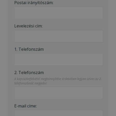
Postai irányítószám:
Levelezési cím:
1. Telefonszám
2. Telefonszám
A kapcsolatfelvétel megkönnyítése érdekében legyen szíves az 2.
telefonszámát megadni:
E-mail címe: