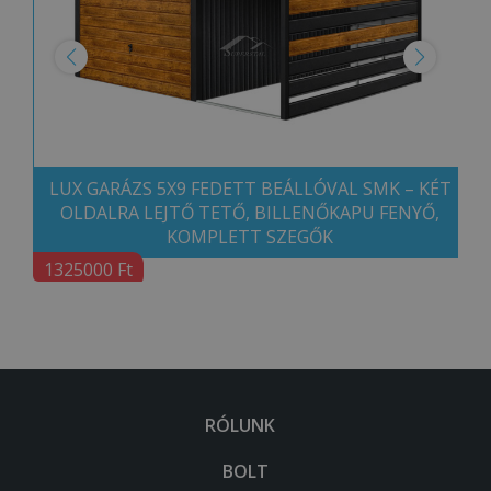
LUX GARÁZS 5X9 FEDETT BEÁLLÓVAL SMK – KÉT
OLDALRA LEJTŐ TETŐ, BILLENŐKAPU FENYŐ,
KOMPLETT SZEGŐK
1325000 Ft
RÓLUNK
BOLT