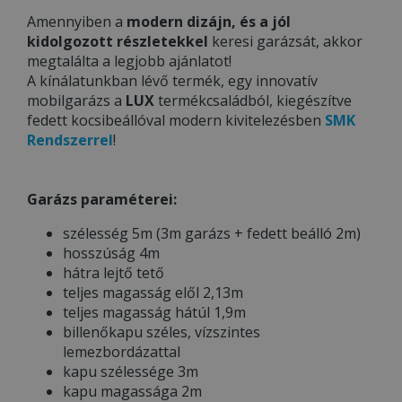
Amennyiben a
modern dizájn, és a jól
kidolgozott részletekkel
keresi garázsát, akkor
megtalálta a legjobb ajánlatot!
A kínálatunkban lévő termék, egy innovatív
mobilgarázs a
LUX
termékcsaládból, kiegészítve
fedett kocsibeállóval modern kivitelezésben
SMK
Rendszerrel
!
Garázs paraméterei:
szélesség 5m (3m garázs + fedett beálló 2m)
hosszúság 4m
hátra lejtő tető
teljes magasság elől 2,13m
teljes magasság hátúl 1,9m
billenőkapu széles, vízszintes
lemezbordázattal
kapu szélessége 3m
kapu magassága 2m