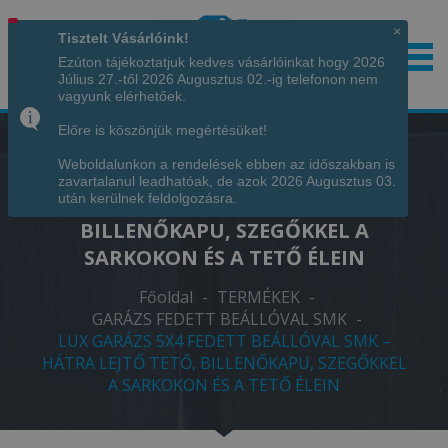
×
Tisztelt Vásárlóink!
Ezúton tájékoztatjuk kedves vásárlóinkat hogy 2026
Július 27.-től 2026 Augusztus 02.-ig telefonon nem
Hívjon minket!
+36 70 7342034
vagyunk elérhetőek.
Előre is köszönjük megértésüket!
Weboldalunkon a rendelések ebben az időszakban is
LUX GARÁZS 5X4 FEDETT BEÁLLÓVAL
zavartalanul leadhatóak, de azok 2026 Augusztus 03.
SMK – HÁTRA LEJTŐ TETŐ,
után kerülnek feldolgozásra.
BILLENŐKAPU, SZEGŐKKEL A
SARKOKON ÉS A TETŐ ÉLEIN
Főoldal
-
TERMÉKEK
-
GARÁZS FEDETT BEÁLLÓVAL SMK
-
LUX GARÁZS 5X4 FEDETT BEÁLLÓVAL SMK –
HÁTRA LEJTŐ TETŐ, BILLENŐKAPU, SZEGŐKKEL
A SARKOKON ÉS A TETŐ ÉLEIN