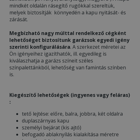
mindkét oldalán rásegítő rugókkal szereltük,
melyek biztosítják könnyedén a kapu nyitását- és
zárását.
Megbízható nagy múlttal rendelkező cégként
lehetőséget biztosítunk garázsok egyedi igény
szerinti konfigurálására
. A szerkezet méretei az
Ön igényeihez igazíthatók, ill. egyedileg is
kiválaszhatja a garázs színeit széles
színpalettánkból, lehetőség van famintás színben
is.
Kiegészítő lehetőségek (ingyenes vagy feláras)
:
tető lejtése: előre, balra, jobbra, két oldalra
duplaszárnyas kapu
személyi bejárat (kis ajtó)
befogadó ablaknyílás kialakítása méretre