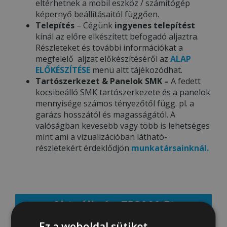
eltérhetnek a mobil eszköz / számítógép
képernyő beállításaitól függően.
Telepítés
– Cégünk
ingyenes telepítést
kínál az előre elkészített befogadó aljaztra.
Részleteket és további információkat a
megfelelő aljzat előkészítéséről az
ALAP
ELŐKÉSZÍTÉSE
menü altt tájékozódhat.
Tartószerkezet & Panelok SMK –
A fedett
kocsibeálló SMK tartószerkezete és a panelok
mennyisége számos tényezőtől függ. pl. a
garázs hosszától és magasságától. A
valóságban kevesebb vagy több is lehetséges
mint ami a vizualizációban látható-
részletekért érdeklődjön
munkatársainknál.
Aktuális ár: 753000 Ft
Ez a weboldal sütiket