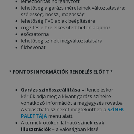
lemezborítás horganyzott
lehetőség a garázs méreteinek változtatására:
szélesség, hossz., magasság
lehetőség PVC ablak beépítésére
rögzítés előre elkészített beton alaphoz
esőcsatorna
lehetőség színek megváltoztatására
filcbevonat
* FONTOS INFORMÁCIÓK RENDELÉS ELŐTT *
Garázs színösszeállítása –
Rendeléskor
kérjük adja meg a kívánt garázs színeire
vonatkozó információt a megjegyzés rovatba.
A válaszható színeket megtekintheti a
SZÍNEK
PALETTÁJA
menü alatt.
A termékfotókon látható színek
csak
illusztrációk
– a valóságban kissé