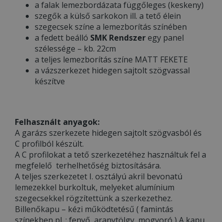
a falak lemezbordázata függőleges (keskeny)
szegők a külső sarkokon ill. a tető élein
szegecsek színe a lemezborítás színében
a fedett beálló
SMK Rendszer
egy panel
szélessége – kb. 22cm
a teljes lemezborítás színe MATT FEKETE
a vázszerkezet hidegen sajtolt szögvassal
készítve
Felhasznált anyagok:
A garázs szerkezete hidegen sajtolt szögvasból és
C profilból készült.
A C profilokat a tető szerkezetéhez használtuk fel a
megfelelő terhelhetőség biztosítására.
A teljes szerkezetet I. osztályú akril bevonatú
lemezekkel burkoltuk, melyeket alumínium
szegecsekkel rögzítettünk a szerkezethez.
Billenőkapu – kézi működtetésű ( famintás
színekben pl. : fenyő, aranytölgy, mogyoró ) A kapu