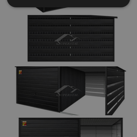
Elengedhetetlenül
Teljesítmény
szükséges
Célzás
Funkcionalitás
Besorolatlan