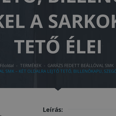
EL A SARKO
TETŐ ÉLEI
Főoldal
-
TERMÉKEK
-
GARÁZS FEDETT BEÁLLÓVAL SMK
AL SMK – KÉT OLDALRA LEJTŐ TETŐ, BILLENŐKAPU, SZEGŐ
Leírás: