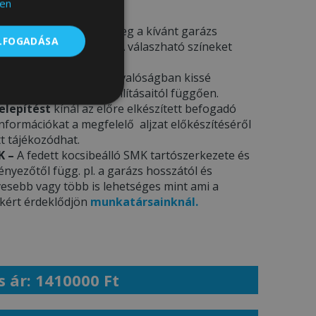
en
deléskor kérjük adja meg a kívánt garázs
ELFOGADÁSA
a megjegyzés rovatba. A válaszható színeket
ÁJA
menü alatt.
csak illusztrációk
– a valóságban kissé
ámítógép képernyő beállításaitól függően.
Besorolatlan
elepítést
kínál az előre elkészített befogadó
 információkat a megfelelő aljzat előkészítéséről
t tájékozódhat.
K –
A fedett kocsibeálló SMK tartószerkezete és
yezőtől függ. pl. a garázs hosszától és
esebb vagy több is lehetséges mint ami a
ekért érdeklődjön
munkatársainknál.
s ár: 1410000 Ft