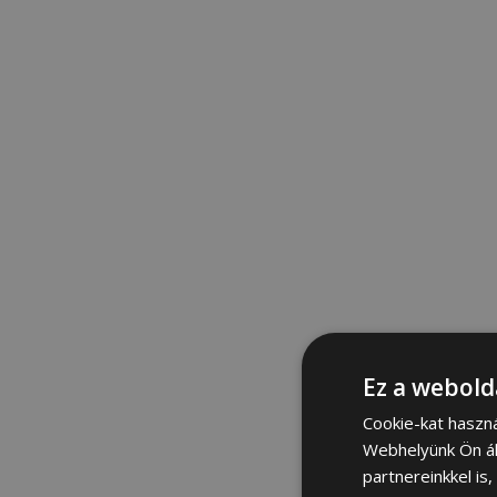
Ez a webold
Cookie-kat haszn
Webhelyünk Ön ál
partnereinkkel is