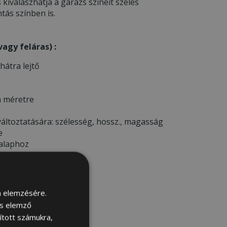
s kiválaszhatja a garázs színeit széles
tás színben is.
agy feláras) :
 hátra lejtő
a méretre
áltoztatására: szélesség, hossz., magasság
e
 alaphoz
sára
m elemzésére.
és elemző
sított számukra,
ELŐTT *