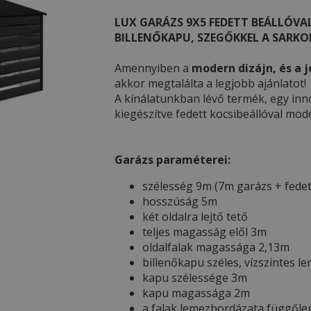
LUX GARÁZS 9X5 FEDETT BEÁLLÓVAL
BILLENŐKAPU, SZEGŐKKEL A SARKOK
Amennyiben a
modern dizájn, és a j
akkor megtalálta a legjobb ajánlatot!
A kínálatunkban lévő termék, egy inn
kiegészítve fedett kocsibeállóval mod
Garázs paraméterei:
szélesség 9m (7m garázs + fedet
hosszúság 5m
két oldalra lejtő tető
teljes magasság elől 3m
oldalfalak magassága 2,13m
billenőkapu széles, vízszintes l
kapu szélessége 3m
kapu magassága 2m
a falak lemezbordázata függőle