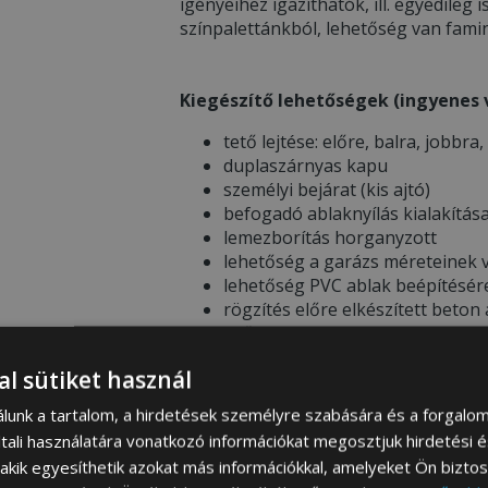
igényeihez igazíthatók, ill. egyedileg i
színpalettánkból, lehetőség van famin
Kiegészítő lehetőségek (ingyenes v
tető lejtése: előre, balra, jobbra,
duplaszárnyas kapu
személyi bejárat (kis ajtó)
befogadó ablaknyílás kialakítás
lemezborítás horganyzott
lehetőség a garázs méreteinek v
lehetőség PVC ablak beépítésér
rögzítés előre elkészített beton
esőcsatorna
lehetőség színek megváltoztatá
al sütiket használ
filcbevonat
álunk a tartalom, a hirdetések személyre szabására és a forgalo
tali használatára vonatkozó információkat megosztjuk hirdetési 
, akik egyesíthetik azokat más információkkal, amelyeket Ön bizto
* FONTOS INFORMÁCIÓK RENDELÉS 