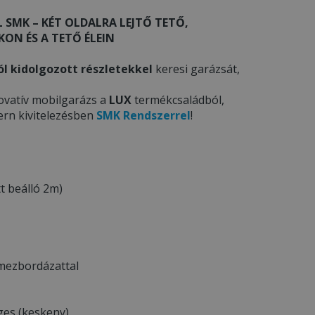
 SMK – KÉT OLDALRA LEJTŐ TETŐ,
ON ÉS A TETŐ ÉLEIN
ól kidolgozott részletekkel
keresi garázsát,
ovatív mobilgarázs a
LUX
termékcsaládból,
ern kivitelezésben
SMK Rendszerrel
!
t beálló 2m)
emezbordázattal
ges (keskeny)