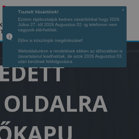
Hívjon minket!
+36 70 7342034
×
Tisztelt Vásárlóink!
Ezúton tájékoztatjuk kedves vásárlóinkat hogy 2026
K
KÉPGALÉRIA
INFÓ
ELÉRHETŐSÉG
Július 27.-től 2026 Augusztus 02.-ig telefonon nem
vagyunk elérhetőek.
TÁJA
Előre is köszönjük megértésüket!
Weboldalunkon a rendelések ebben az időszakban is
zavartalanul leadhatóak, de azok 2026 Augusztus 03.
FEDETT
után kerülnek feldolgozásra.
T OLDALRA
NŐKAPU,