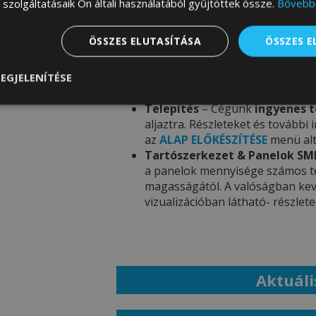
szolgáltatásaik Ön általi használatából gyűjtöttek össze.
Bővebb
Garázs színösszeállítása –
Ren
ÖSSZES ELUTASÍTÁSA
ÖSSZES 
színeire vonatkozó információt 
megtekintheti a
SZÍNEK PALETT
A termékfotókon látható színek
EGJELENÍTÉSE
eltérhetnek a mobil eszköz / sz
nül
Teljesítmény
Célzás
Funkcionalitás
Telepítés
– Cégünk
ingyenes t
aljaztra. Részleteket és további
az
ALAP ELŐKÉSZÍTÉSE
menü alt
Tartószerkezet & Panelok SM
a panelok mennyisége számos tén
magasságától. A valóságban kev
vizualizációban látható- részlet
Aktuáli