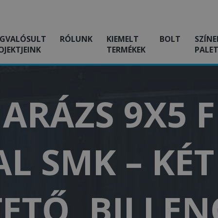
GVALÓSULT
RÓLUNK
KIEMELT
BOLT
SZÍNE
OJEKTJEINK
TERMÉKEK
PALET
ARÁZS 9X5 
L SMK – KÉ
TETŐ, BILLE