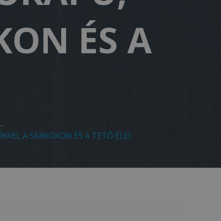
KON ÉS A
-
KKEL A SARKOKON ÉS A TETŐ ÉLEI