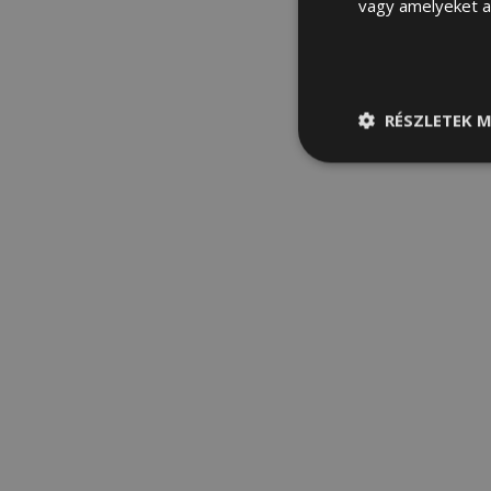
vagy amelyeket a 
RÉSZLETEK M
Elengedhetetle
szükséges