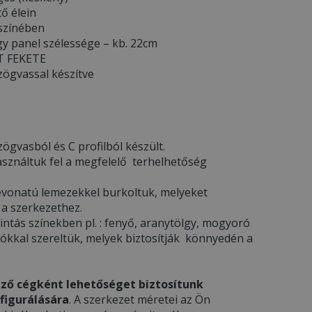
tő élein
 színében
y panel szélessége – kb. 22cm
TT FEKETE
zögvassal készítve
ögvasból és C profilból készült.
asználtuk fel a megfelelő terhelhetőség
l bevonatú lemezekkel burkoltuk, melyeket
 a szerkezethez.
ntás színekben pl. : fenyő, aranytölgy, mogyoró
gókkal szereltük, melyek biztosítják könnyedén a
ző cégként lehetőséget biztosítunk
figurálására
. A szerkezet méretei az Ön