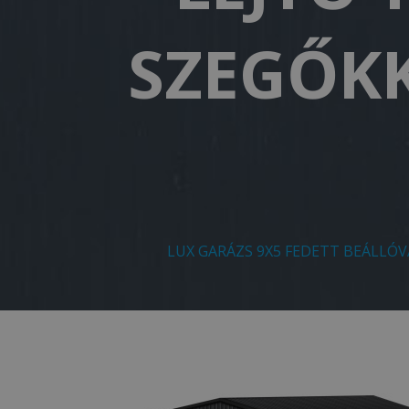
SZEGŐKK
LUX GARÁZS 9X5 FEDETT BEÁLLÓV