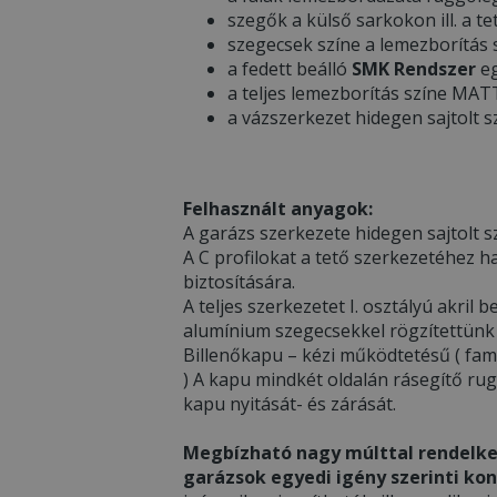
szegők a külső sarkokon ill. a te
szegecsek színe a lemezborítás
a fedett beálló
SMK Rendszer
eg
a teljes lemezborítás színe MA
a vázszerkezet hidegen sajtolt s
Felhasznált anyagok:
A garázs szerkezete hidegen sajtolt sz
A C profilokat a tető szerkezetéhez h
biztosítására.
A teljes szerkezetet I. osztályú akri
alumínium szegecsekkel rögzítettünk
Billenőkapu – kézi működtetésű ( fami
) A kapu mindkét oldalán rásegítő ru
kapu nyitását- és zárását.
Megbízható nagy múlttal rendelke
garázsok egyedi igény szerinti kon