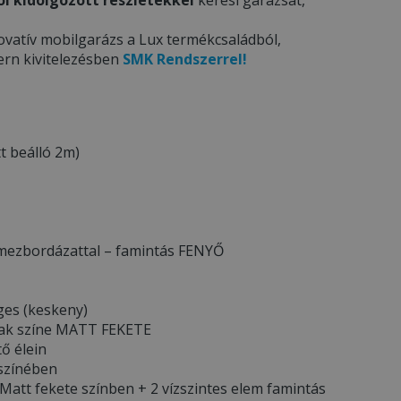
ovatív mobilgarázs a Lux termékcsaládból,
ern kivitelezésben
SMK Rendszerrel!
t beálló 2m)
lemezbordázattal – famintás FENYŐ
ges (keskeny)
ának színe MATT FEKETE
tő élein
 színében
Matt fekete színben + 2 vízszintes elem famintás