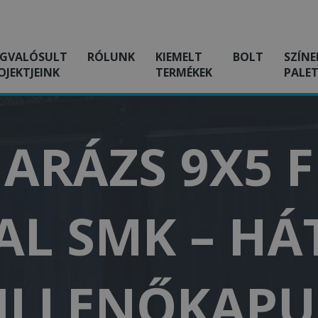
GVALÓSULT
RÓLUNK
KIEMELT
BOLT
SZÍNE
OJEKTJEINK
TERMÉKEK
PALET
ARÁZS 9X5 
L SMK – HÁ
BILLENŐKAPU