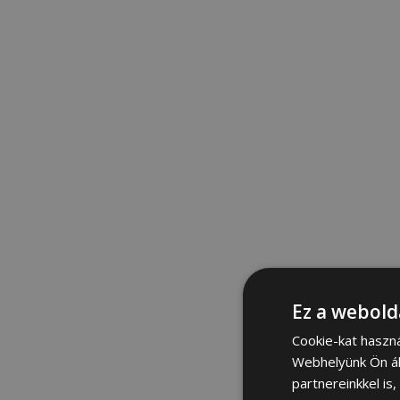
Ez a webold
Cookie-kat haszn
Webhelyünk Ön ál
partnereinkkel is