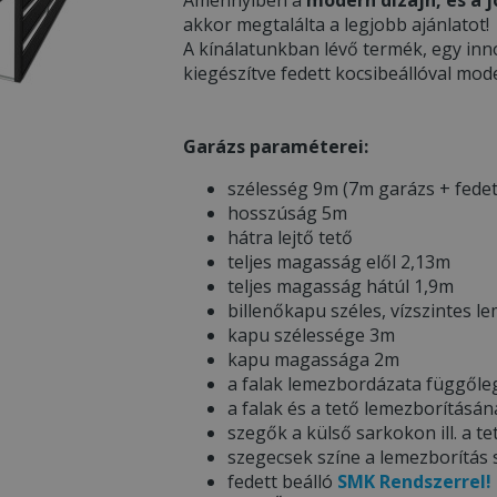
akkor megtalálta a legjobb ajánlatot!
A kínálatunkban lévő termék, egy inn
kiegészítve fedett kocsibeállóval mod
Garázs paraméterei:
szélesség 9m (7m garázs + fedet
hosszúság 5m
hátra lejtő tető
teljes magasság elől 2,13m
teljes magasság hátúl 1,9m
billenőkapu széles, vízszintes 
kapu szélessége 3m
kapu magassága 2m
a falak lemezbordázata függőle
a falak és a tető lemezborítás
szegők a külső sarkokon ill. a te
szegecsek színe a lemezborítás
fedett beálló
SMK Rendszerrel!