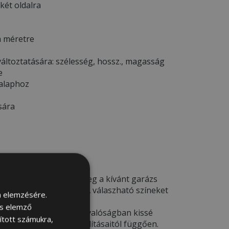
 két oldalra
a méretre
áltoztatására: szélesség, hossz., magasság
e
 alaphoz
sára
EM *
deléskor kérjük adja meg a kívánt garázs
a megjegyzés rovatba. A válaszható színeket
m elemzésére.
ÁJA
menü alatt.
és elemző
csak illusztrációk
– a valóságban kissé
sított számukra,
ámítógép képernyő beállításaitól függően.