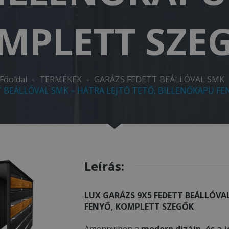
MPLETT SZE
Főoldal
-
TERMÉKEK
-
GARÁZS FEDETT BEÁLLÓVAL SMK
T BEÁLLÓVAL SMK – HÁTRA LEJTŐ TETŐ, BILLENŐKAPU F
Leírás:
LUX GARÁZS 9X5 FEDETT BEÁLLÓVA
FENYŐ, KOMPLETT SZEGŐK
Amennyiben a
modern dizájn, és a j