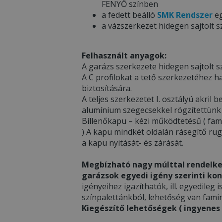
FENYŐ színben
a fedett beálló
SMK Rendszer
eg
a vázszerkezet hidegen sajtolt s
Felhasznált anyagok:
A garázs szerkezete hidegen sajtolt sz
A C profilokat a tető szerkezetéhez h
biztosítására.
A teljes szerkezetet I. osztályú akri
alumínium szegecsekkel rögzítettünk
Billenőkapu – kézi működtetésű ( fami
) A kapu mindkét oldalán rásegítő ru
a kapu nyitását- és zárását.
Megbízható nagy múlttal rendelke
garázsok egyedi igény szerinti kon
igényeihez igazíthatók, ill. egyedileg i
színpalettánkból, lehetőség van famin
Kiegészítő lehetőségek ( ingyenes v