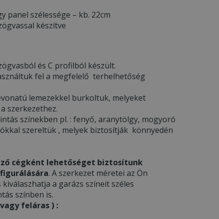
y panel szélessége – kb. 22cm
zögvassal készítve
ögvasból és C profilból készült.
asználtuk fel a megfelelő terhelhetőség
l bevonatú lemezekkel burkoltuk, melyeket
 a szerkezethez.
ntás színekben pl. : fenyő, aranytölgy, mogyoró
gókkal szereltük , melyek biztosítják könnyedén
ző cégként lehetőséget biztosítunk
figurálására
. A szerkezet méretei az Ön
s kiválaszhatja a garázs színeit széles
tás színben is.
agy feláras ) :