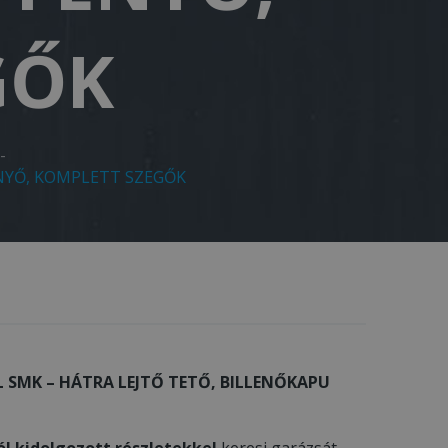
GŐK
-
ENYŐ, KOMPLETT SZEGŐK
L SMK – HÁTRA LEJTŐ TETŐ, BILLENŐKAPU
ól kidolgozott részletekkel
keresi garázsát,