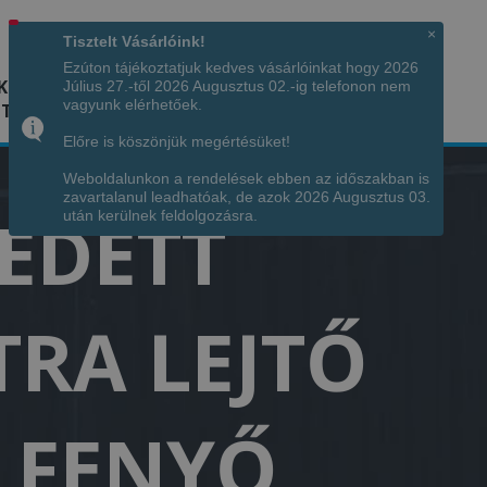
Hívjon minket!
+36 70 7342034
×
Tisztelt Vásárlóink!
Ezúton tájékoztatjuk kedves vásárlóinkat hogy 2026
K
KÉPGALÉRIA
INFÓ
ELÉRHETŐSÉG
Július 27.-től 2026 Augusztus 02.-ig telefonon nem
vagyunk elérhetőek.
TÁJA
Előre is köszönjük megértésüket!
Weboldalunkon a rendelések ebben az időszakban is
zavartalanul leadhatóak, de azok 2026 Augusztus 03.
FEDETT
után kerülnek feldolgozásra.
TRA LEJTŐ
 FENYŐ,