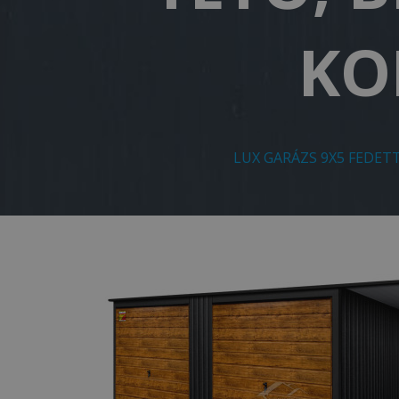
KO
LUX GARÁZS 9X5 FEDET