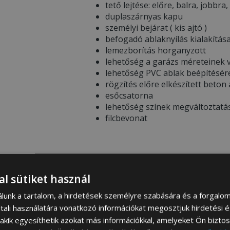
tető lejtése: előre, balra, jobbra,
duplaszárnyas kapu
személyi bejárat ( kis ajtó )
befogadó ablaknyílás kialakítás
lemezborítás horganyzott
lehetőség a garázs méreteinek v
lehetőség PVC ablak beépítésér
rögzítés előre elkészített beton
esőcsatorna
lehetőség színek megváltoztatá
filcbevonat
* WAŻNE INFORMACJE PRZED ZAKUP
al sütiket használ
Garázs színösszeállítása –
Ren
színeire vonatkozó információt 
álunk a tartalom, a hirdetések személyre szabására és a forgalo
megtekintheti a
SZÍNEK PALETT
tali használatára vonatkozó információkat megosztjuk hirdetési 
A termékfotókon látható színek
, akik egyesíthetik azokat más információkkal, amelyeket Ön bizto
eltérhetnek a mobil eszköz / sz