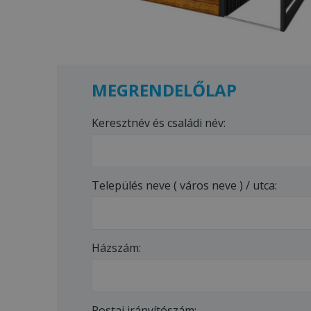
MEGRENDELŐLAP
Keresztnév és családi név:
Település neve ( város neve ) / utca:
Házszám:
Postai irányítószám: