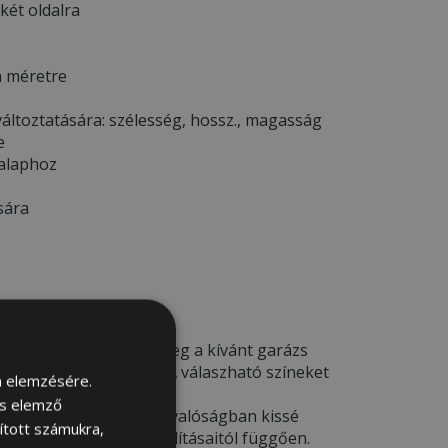
 két oldalra
a méretre
áltoztatására: szélesség, hossz., magasság
e
 alaphoz
sára
EM *
deléskor kérjük adja meg a kívánt garázs
a megjegyzés rovatba. A válaszható színeket
m elemzésére.
ÁJA
menü alatt.
és elemző
csak illusztrációk
– a valóságban kissé
sított számukra,
ámítógép képernyő beállításaitól függően.