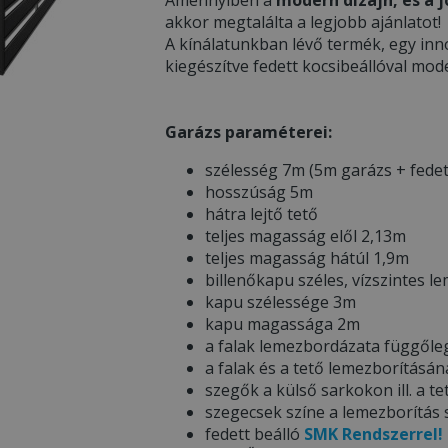
akkor megtalálta a legjobb ajánlatot!
A kínálatunkban lévő termék, egy inn
kiegészítve fedett kocsibeállóval mod
Garázs paraméterei:
szélesség 7m (5m garázs + fedet
hosszúság 5m
hátra lejtő tető
teljes magasság elől 2,13m
teljes magasság hátúl 1,9m
billenőkapu széles, vízszintes 
kapu szélessége 3m
kapu magassága 2m
a falak lemezbordázata függőle
a falak és a tető lemezborítás
szegők a külső sarkokon ill. a te
szegecsek színe a lemezborítás
fedett beálló
SMK Rendszerrel!