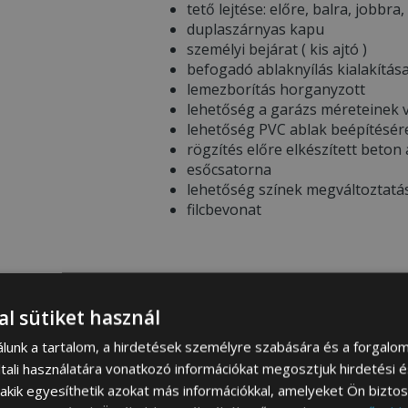
tető lejtése: előre, balra, jobbra,
duplaszárnyas kapu
személyi bejárat ( kis ajtó )
befogadó ablaknyílás kialakítás
lemezborítás horganyzott
lehetőség a garázs méreteinek v
lehetőség PVC ablak beépítésér
rögzítés előre elkészített beton
esőcsatorna
lehetőség színek megváltoztatá
filcbevonat
* WAŻNE INFORMACJE PRZED ZAKUP
al sütiket használ
Garázs színösszeállítása –
Ren
színeire vonatkozó információt 
álunk a tartalom, a hirdetések személyre szabására és a forgalo
megtekintheti a
SZÍNEK PALETT
tali használatára vonatkozó információkat megosztjuk hirdetési 
A termékfotókon látható színek
, akik egyesíthetik azokat más információkkal, amelyeket Ön bizto
eltérhetnek a mobil eszköz / sz