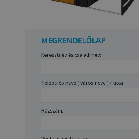
MEGRENDELŐLAP
Keresztnév és családi név:
Település neve ( város neve ) / utca:
Házszám:
Postai irányítószám: