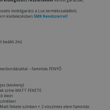
ovatív mobilgarázs a Lux termékcsaládból,
ern kivitelezésben
SMK Rendszerrel!
t beálló 2m)
lemezbordázattal – famintás FENYŐ
ges (keskeny)
ának színe MATT FEKETE
tő élein
 színében
Matt fekete színben + 2 vízszintes elem famintás