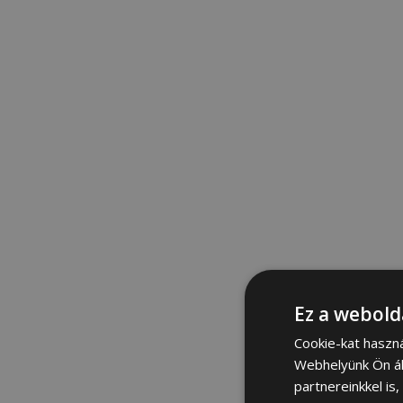
Ez a webold
Cookie-kat haszn
Webhelyünk Ön ál
partnereinkkel is