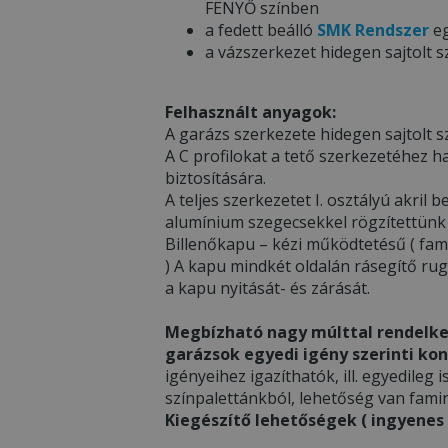
FENYŐ színben
a fedett beálló
SMK Rendszer
eg
a vázszerkezet hidegen sajtolt s
Felhasznált anyagok:
A garázs szerkezete hidegen sajtolt sz
A C profilokat a tető szerkezetéhez h
biztosítására.
A teljes szerkezetet I. osztályú akri
alumínium szegecsekkel rögzítettünk
Billenőkapu – kézi működtetésű ( fami
) A kapu mindkét oldalán rásegítő ru
a kapu nyitását- és zárását.
Megbízható nagy múlttal rendelke
garázsok egyedi igény szerinti kon
igényeihez igazíthatók, ill. egyedileg i
színpalettánkból, lehetőség van famin
Kiegészítő lehetőségek ( ingyenes v