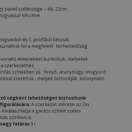
y panel szélessége – kb. 22cm
zögvassal készítve
ögvasból és C profilból készült.
asználtuk fel a megfelelő terhelhetőség
l bevonatú lemezekkel burkoltuk, melyeket
 a szerkezethez.
ntás színekben pl. : fenyő, aranytölgy, mogyoró
gókkal szereltük , melyek biztosítják könnyedén
ző cégként lehetőséget biztosítunk
figurálására
. A szerkezet méretei az Ön
s kiválaszhatja a garázs színeit széles
tás színben is.
agy feláras ) :