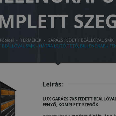
MPLETT SZE
Főoldal
-
TERMÉKEK
-
GARÁZS FEDETT BEÁLLÓVAL SMK
T BEÁLLÓVAL SMK – HÁTRA LEJTŐ TETŐ, BILLENŐKAPU F
Leírás:
LUX GARÁZS 7X5 FEDETT BEÁLLÓVA
FENYŐ, KOMPLETT SZEGŐK
Amennyiben a
modern dizájn, és a j