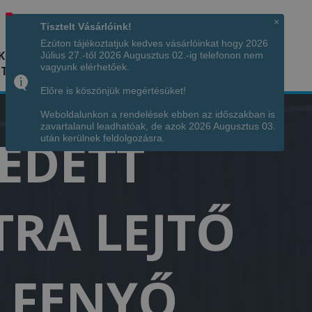
Hívjon minket!
+36 70 7342034
×
Tisztelt Vásárlóink!
Ezúton tájékoztatjuk kedves vásárlóinkat hogy 2026
K
KÉPGALÉRIA
INFÓ
ELÉRHETŐSÉG
Július 27.-től 2026 Augusztus 02.-ig telefonon nem
vagyunk elérhetőek.
TÁJA
Előre is köszönjük megértésüket!
Weboldalunkon a rendelések ebben az időszakban is
zavartalanul leadhatóak, de azok 2026 Augusztus 03.
FEDETT
után kerülnek feldolgozásra.
TRA LEJTŐ
 FENYŐ,