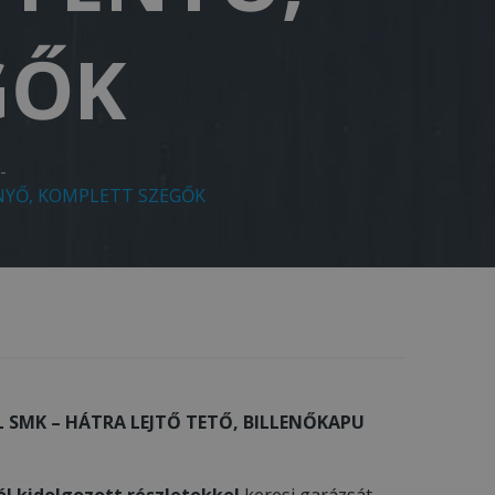
GŐK
-
ENYŐ, KOMPLETT SZEGŐK
L SMK – HÁTRA LEJTŐ TETŐ, BILLENŐKAPU
ól kidolgozott részletekkel
keresi garázsát,