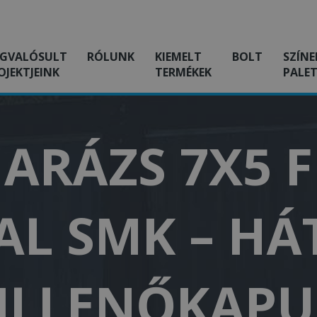
GVALÓSULT
RÓLUNK
KIEMELT
BOLT
SZÍNE
OJEKTJEINK
TERMÉKEK
PALET
ARÁZS 7X5 
L SMK – HÁ
BILLENŐKAPU